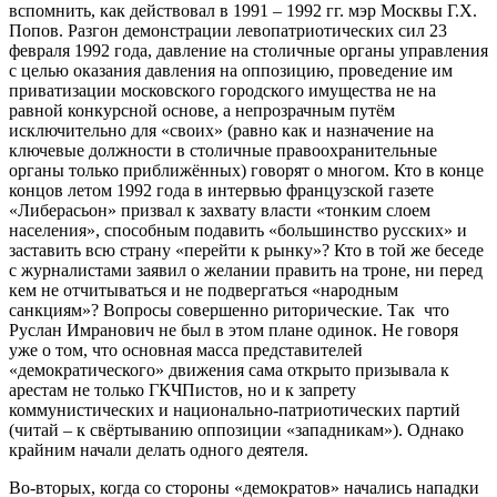
вспомнить, как действовал в 1991 – 1992 гг. мэр Москвы Г.Х.
Попов. Разгон демонстрации левопатриотических сил 23
февраля 1992 года, давление на столичные органы управления
с целью оказания давления на оппозицию, проведение им
приватизации московского городского имущества не на
равной конкурсной основе, а непрозрачным путём
исключительно для «своих» (равно как и назначение на
ключевые должности в столичные правоохранительные
органы только приближённых) говорят о многом. Кто в конце
концов летом 1992 года в интервью французской газете
«Либерасьон» призвал к захвату власти «тонким слоем
населения», способным подавить «большинство русских» и
заставить всю страну «перейти к рынку»? Кто в той же беседе
с журналистами заявил о желании править на троне, ни перед
кем не отчитываться и не подвергаться «народным
санкциям»? Вопросы совершенно риторические. Так что
Руслан Имранович не был в этом плане одинок. Не говоря
уже о том, что основная масса представителей
«демократического» движения сама открыто призывала к
арестам не только ГКЧПистов, но и к запрету
коммунистических и национально-патриотических партий
(читай – к свёртыванию оппозиции «западникам»). Однако
крайним начали делать одного деятеля.
Во-вторых, когда со стороны «демократов» начались нападки