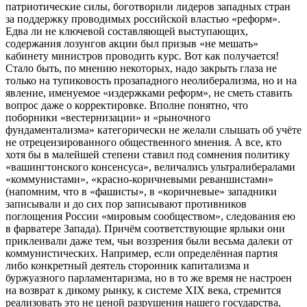
патриотические силы, боготворили лидеров западных стран
за поддержку проводимых российской властью «реформ».
Едва ли не ключевой составляющей выступающих,
содержания лозунгов акции был призыв «не мешать»
кабинету министров проводить курс. Вот как получается!
Стало быть, по мнению некоторых, надо закрыть глаза не
только на тупиковость прозападного неолиберализма, но и на
явление, именуемое «издержками реформ», не сметь ставить
вопрос даже о корректировке. Вполне понятно, что
поборники «вестернизации» и «рыночного
фундаментализма» категорически не желали слышать об учёте
не отрецензированного общественного мнения. А все, кто
хотя бы в малейшей степени ставил под сомнения политику
«вашингтонского консенсуса», величались ультралибералами
«коммунистами», «красно-коричневыми реваншистами»
(напомним, что в «фашисты», в «коричневые» западники
записывали и до сих пор записывают противников
поглощения России «мировым сообществом», следования ею
в фарватере Запада). Причём соответствующие ярлыки они
приклеивали даже тем, чьи воззрения были весьма далеки от
коммунистических. Например, если определённая партия
либо конкретный деятель сторонник капитализма и
буржуазного парламентаризма, но в то же время не настроен
на возврат к дикому рынку, к системе XIX века, стремится
реализовать это не ценой разрушения нашего государства,