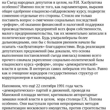
на Съезд народных депутатов в целом, на Р.И. Хасбулатова
особенно? Именно после того, как парламентарии, выразив
общее одобрение ельцинско-гайдаровскому курсу, подвергли
сомнению отдельные его стороны. Стоило им только
поставить вопрос о смягчении социальных последствий
«реформ», об оказании финансовой и налоговой поддержки
производственных предприятий всех форм собственности,
малого предпринимательства, так их моментально записали в
политические еретики. Будь ультралибералы более
дальновидными, они бы с большим рвением начали бы
осыпать «хасбулатовцев» благодарностями. Ведь реализация
депутатских предложений (мы доказали, что основа
выполнения постановлений съезда имелась) помимо всего
прочего означала укрепление социально-политической базы
ельцинского курса «реформ», опоры «демократической»
власти в целом. В интересах самих либералов это было. Равно
как и очищение коридоров государственных структур от
коррупционеров и казнокрадов.
Напомним, что ещё 22 сентября 1991 года часть
«демократических» партий и движений, проводя на
Манежной площади митинг, критиковали авторитарные
замашки новой власти в целом, мэра столицы Г.Х. Попова
особенно. Они выступали против непрозрачных методов
приватизации московского имущества, против строительства