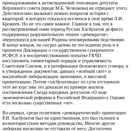
принадлежавшие к антиельцинской оппозиции депутаты
Верховного совета (вроде М.Б. Челнокова) не отрицают этого.
Действительно вызывает немало вопросов история с
квартирой, в которую отказался вселяться в своё время Л.И.
Брежнев. Но не это самое важное. Главное в том, что в
рассматриваемый нами период Руслан Хасбулатов де-факто
поддерживал разрушительную линию «демократов»,
обернувшуся для нашей Родины неизмеримыми бедствиями.
В конце концов, он сыграл далеко не последнюю роль и в
принятии Декларации о государственном суверенитете
РСФСР, и в воспрепятствованию попытке ГКЧП
восстановить элементарный порядок и управляемость
Советским Союзом, и в ратификации беловежского сговора, и
в утверждении документов, давших «зелёный свет» и
масштабной либерализации экономики, и массовой
приватизации. Потом «хасбулатовцы» по сути отстаивали
этот же курс (мы это доказали на примере анализа
постановления Съезда народных депутатов «О ходе
экономической реформы в Российской Федерации»). Однако
есть несколько существенных «но».
Во-первых, среди политиков «демократической» ориентации
Р.И. Хасбулатов был не единственным, кто был склонен к
волюнтаристским методам руководства. Многие другие
либералы нисколько не отставали от него. Достаточно