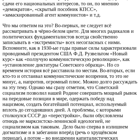
сдачи его национальных интересов, то он, по мнению
«демократов», «скрытый пособник КПСС»,
«замаскированный агент коммунистов» и т.д.
Что мы ответим на это? Во-первых, не следует всё
рассматривать в чёрно-белом цвете. Для многих радикалов и
политических фундаменталистов всегда свойственно
записывать в «экстремисты» всех несогласных с ними.
Вспомните, как в 1930-ые годы правые силы характеризовали
проводимый президентом США Ф.Д. Рузвельтом «Новый
курс» как «ползучую коммунистическую революцию», как
«установление диктатуры Советского образца». Но со
временем история всё расставила по местам. Во-вторых, если
кто-то и отстаивал коммунистические воззрения, то это не
минус, а, напротив, огромный плюс. Можно долго рассуждать
на эту тему. Однако мы сразу отметим, что Советский
социализм позволил нашей Родине совершить мощный рывок
на передовые позиции в мире, одержать победу над
нацизмом, создать богатейший потенциал, используемый
вплоть до сегодняшних дней. А проблемы, с которыми
столкнулся СССР до «перестройки», были обусловлены
отнюдь не марксистско-ленинской идеологией, не
социализмом как таковым. Дело было сперва в излишнем
догматизме и в забегании вперёд (речь о хрущёвском
периоде), а потом – во внедрении капиталистических