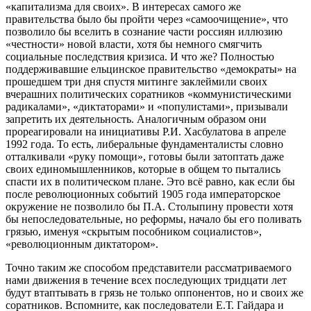
«капитализма для своих». В интересах самого же
правительства было бы пройти через «самоочищение», что
позволило бы вселить в сознание части россиян иллюзию
«честности» новой власти, хотя бы немного смягчить
социальные последствия кризиса. И что же? Полностью
поддерживавшие ельцинское правительство «демократы» на
прошедшем три дня спустя митинге заклеймили своих
вчерашних политических соратников «коммунистическими
радикалами», «диктаторами» и «популистами», призывали
запретить их деятельность. Аналогичным образом они
прореагировали на инициативы Р.И. Хасбулатова в апреле
1992 года. То есть, либеральные фундаменталисты словно
отталкивали «руку помощи», готовы были затоптать даже
своих единомышленников, которые в общем то пытались
спасти их в политическом плане. Это всё равно, как если бы
после революционных событий 1905 года императорское
окружение не позволило бы П.А. Столыпину провести хотя
бы непоследовательные, но реформы, начало бы его поливать
грязью, именуя «скрытым пособником социалистов»,
«революционным диктатором».
Точно таким же способом представители рассматриваемого
нами движения в течение всех последующих тридцати лет
будут втаптывать в грязь не только оппонентов, но и своих же
соратников. Вспомните, как последователи Е.Т. Гайдара и