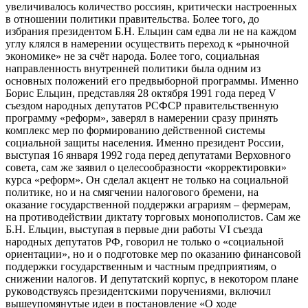
увеличивалось количество россиян, критически настроенных
в отношении политики правительства. Более того, до
избрания президентом Б.Н. Ельцин сам едва ли не на каждом
углу клялся в намерении осуществить переход к «рыночной
экономике» не за счёт народа. Более того, социальная
направленность внутренней политики была одним из
основных положений его предвыборной программы. Именно
Борис Ельцин, представляя 28 октября 1991 года перед V
съездом народных депутатов РСФСР правительственную
программу «реформ», заверял в намерении сразу принять
комплекс мер по формированию действенной системы
социальной защиты населения. Именно президент России,
выступая 16 января 1992 года перед депутатами Верховного
совета, сам же заявил о целесообразности «корректировки»
курса «реформ». Он сделал акцент не только на социальной
политике, но и на смягчении налогового бремени, на
оказание государственной поддержки аграриям – фермерам,
на противодействии диктату торговых монополистов. Сам же
Б.Н. Ельцин, выступая в первые дни работы VI съезда
народных депутатов РФ, говорил не только о «социальной
ориентации», но и о подготовке мер по оказанию финансовой
поддержки государственным и частным предприятиям, о
снижении налогов. И депутатский корпус, в некотором плане
руководствуясь президентскими поручениями, включил
вышеупомянутые идеи в постановление «О ходе