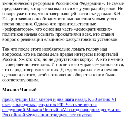
экономической реформы в Российской Федерации». Те самые
предложения, которые вызвали психоз у ультралибералов. Не
говоря уже о том, что в завершающей части съезда даже Б.Н.
Ельцин заявил о необходимости выполнения упомянутого
постановления. Однако что правительственные
«реформаторы», что основная часть «демократических»
политиков начала осыпать проклятиями всех, кто ставил
вопрос о реализации ельцинско-хасбулатовских установок.
Так что после этого необязательно ломать голову над
вопросом, кто на самом деле предал интересы избирателей
России. Уж кто-кто, но не депутатский корпус. А кто именно
– совершенно очевидно. И после этого «правые» удивляются,
что народ отвернулся от них. Да «демократы» сами немало
сделали для того, чтобы отношение общества к ним было
соответствующим.
Михаил Чистый
Навигация
Предыдущий
предыдущий
Шаг вперёд и два шага назад. К 30 летию VI
пост:
съезда народных депутатов РФ. Часть четвёртая
по
Следующее
следующий
Михаил Чистый: «VI съезд народных депутатов
записям
сообщение:
Российской Федерации: тридцать лет спустя»
Сайт Коммунистической партии Российской