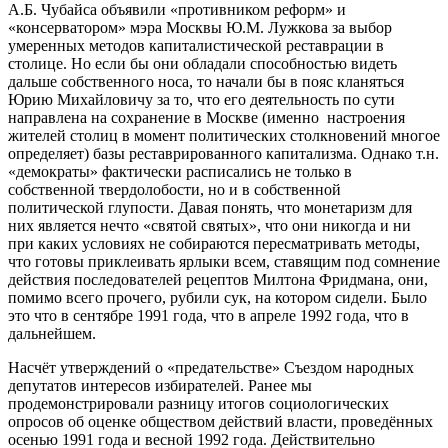
А.Б. Чубайса объявили «противником реформ» и
«консерватором» мэра Москвы Ю.М. Лужкова за выбор
умеренных методов капиталистической реставрации в
столице. Но если бы они обладали способностью видеть
дальше собственного носа, то начали бы в пояс кланяться
Юрию Михайловичу за то, что его деятельность по сути
направлена на сохранение в Москве (именно настроения
жителей столиц в момент политических столкновений многое
определяет) базы реставрированного капитализма. Однако т.н.
«демократы» фактически расписались не только в
собственной твердолобости, но и в собственной
политической глупости. Давая понять, что монетаризм для
них является нечто «святой святых», что они никогда и ни
при каких условиях не собираются пересматривать методы,
что готовы приклеивать ярлыки всем, ставящим под сомнение
действия последователей рецептов Милтона Фридмана, они,
помимо всего прочего, рубили сук, на котором сидели. Было
это что в сентябре 1991 года, что в апреле 1992 года, что в
дальнейшем.
Насчёт утверждений о «предательстве» Съездом народных
депутатов интересов избирателей. Ранее мы
продемонстрировали разницу итогов социологических
опросов об оценке обществом действий власти, проведённых
осенью 1991 года и весной 1992 года. Действительно