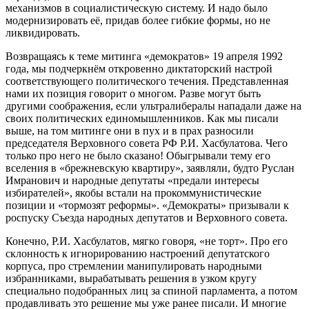
механизмов в социалистическую систему. И надо было
модернизировать её, придав более гибкие формы, но не
ликвидировать.
Возвращаясь к теме митинга «демократов» 19 апреля 1992
года, мы подчеркнём откровенно диктаторский настрой
соответствующего политического течения. Представленная
нами их позиция говорит о многом. Разве могут быть
другими соображения, если ультралибералы нападали даже на
своих политических единомышленников. Как мы писали
выше, на том митинге они в пух и в прах разносили
председателя Верховного совета РФ Р.И. Хасбулатова. Чего
только про него не было сказано! Обыгрывали тему его
вселения в «брежневскую квартиру», заявляли, будто Руслан
Имранович и народные депутаты «предали интересы
избирателей», якобы встали на прокоммунистические
позиции и «тормозят реформы». «Демократы» призывали к
роспуску Съезда народных депутатов и Верховного совета.
Конечно, Р.И. Хасбулатов, мягко говоря, «не торт». Про его
склонность к игнорированию настроений депутатского
корпуса, про стремлении манипулировать народными
избранниками, вырабатывать решения в узком кругу
специально подобранных лиц за спиной парламента, а потом
продавливать это решение мы уже ранее писали. И многие