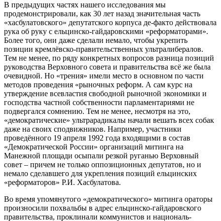
В предыдущих частях нашего исследования мы
продемонстрировали, как 30 лет назад значительная часть
«хасбулатовского» депутатского корпуса де-факто действовала
рука об руку с ельцинско-гайдаровскими «реформаторами».
Более того, они даже сделали немало, чтобы укрепить
позиции кремлёвско-правительственных ультралибералов.
Тем не менее, по ряду конкретных вопросов разница позиций
руководства Верховного совета и правительства всё же была
очевидной. Но «трения» имели место в основном по части
методов проведения «рыночных реформ. А сам курс на
утверждение всевластия свободной рыночной экономики и
господства частной собственности парламентариями не
подвергался сомнению. Тем не менее, несмотря на это,
«демократические» ультрарадикалы начали вешать всех собак
даже на своих сподвижников. Например, участники
проведённого 19 апреля 1992 года входящими в состав
«Демократической России» организаций митинга на
Манежной площади осыпали резкой руганью Верховный
совет – причем не только оппозиционных депутатов, но и
немало сделавшего для укрепления позиций ельцинских
«реформаторов» Р.И. Хасбулатова.
Во время упомянутого «демократического» митинга ораторы
произносили похвальбы в адрес ельцинско-гайдаровского
правительства, проклинали коммунистов и националь-