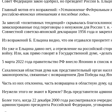
Совет Федерации закон одобрил, но президент России Б. Ельци
Главный мотив его возражений: «
Установление Федеральным з
российско-японских отношениях в последние годы».
За завесой «позитивных тенденций» скрывалась благосклоннос
замаскированные под переговоры о ненужном для России т. н.
Совместной советско-японской декларации 1956 года и закреп
Из возражений Б. Ельцина видно, что им отдавался приоритет 
Но уже и Ельцина давно нет, а отрезвление на российской ст
войну. Или, как прямо говорят в Государственной думе, «делать
5 марта 2022 года правительство РФ внесло Японию в список не
Сахалинская областная дума как представительный орган насе
законопроекты, связанные с возвращением Дня Победы над Яп
Часть из них отклонена, часть возвращена в областную думу, о
Неужели этого не знают в Кремле? Ведь представители админи
Более того, когда 22 декабря 2000 года рассматривался очеред
администрацию президента Российской Федерации, уговаривая 