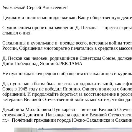
Уважаемый Сергей Алексеевич!
Целиком и полностью поддерживаю Вашу общественную деятел
С удивлением прочитала заявление Д. Пескова — пресс-секрет
слышал о них.
Сахалинцы и курильчане и, прежде всего, ветераны войны трет
России. Обращения многократно печатались в средствах масс
Д. Песков как человек, родившийся в Советском Союзе, долже
Днём Победы над Японией.РЕКЛАМА
Не нужно ждать очередного обращения от сахалинцев и куриль
Да, пусть наша битва была не столь продолжительной, как с фа
Союз в 1945 году не победил Японию. Одного примера с биоло
обращений. И продолжайте бороться за восстановление в росс
ветеранов Великой Отечественной войны: мы хотим, чтобы да
Декабрина Михайловна Пушкарёва — ветеран Великой Отечестве
стрелковой дивизии. Награждена орденом Великой Отечественн
гг.». Почётный гражданин города Южно-Сахалинска и Сахалин