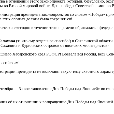
а в отношении этого законопроекта, который, безусловно, будет
беды во Второй мировой войне, День победы Советской армии во
министрация президента законопроектов со словом «Победа» при
в этих органах должна была сохраняться!
ктически ежегодно в течение этого времени обращалась в федер
Малахова
(за что ему отдельное спасибо!) в Сахалинской област
Сахалина и Курильских островов от японских милитаристов».
дашнего Хабаровского края РСФСР! Воевала вся Россия, весь Со
российским!
истрации президента не включают такую тему сквозного характер
сентября — За восстановление Дня Победы над Японией» во глав
ния об их отношении к возвращению Дня Победы над Японией в