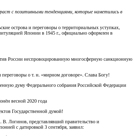
раст с позитивными тенденциями, которые наметились в
ские острова и переговоры о территориальных уступках,
питуляцией Японии в 1945 г., официально оформлен в
 против России неспровоцированную многосферную санкционную
 переговоры о т. н. «мирном договоре». Слава Богу!
ственную думу Федерального собрания Российской Федерации
лонён весной 2020 года
ектов Государственной думой!
А. В. Логинов, представлявший правительство и
нией с датировкой 3 сентября, заявил: