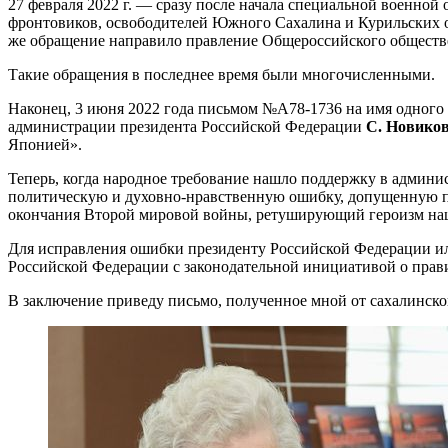
27 февраля 2022 г. — сразу после начала специальной военно
фронтовиков, освободителей Южного Сахалина и Курильских ос
же обращение направило правление Общероссийского общест
Такие обращения в последнее время были многочисленными.
Наконец, 3 июня 2022 года письмом №А78-1736 на имя одного
администрации президента Российской Федерации
С. Новико
Японией».
Теперь, когда народное требование нашло поддержку в админи
политическую и духовно-нравственную ошибку, допущенную пр
окончания Второй мировой войны, ретуширующий героизм наш
Для исправления ошибки президенту Российской Федерации ил
Российской Федерации с законодательной инициативой о прави
В заключение приведу письмо, полученное мной от сахалинск