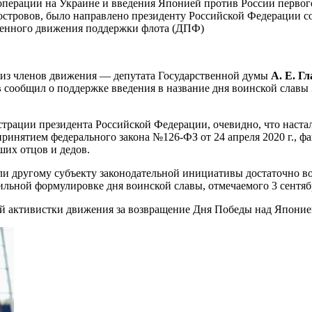
й операции на Украине и введения Японией против России перво
тровов, было направлено президенту Российской Федерации соот
венного движения поддержки флота (ДПФ)
 из членов движения — депутата Государственной думы
А. Е. Г
в
сообщил о поддержке введения в название дня воинской славы 
страции президента Российской Федерации, очевидно, что наста
инятием федерального закона №126-ФЗ от 24 апреля 2020 г., 
их отцов и дедов.
и другому субъекту законодательной инициативы достаточно в
льной формулировке дня воинской славы, отмечаемого 3 сентяб
ой активистки движения за возвращение Дня Победы над Япони