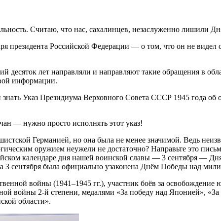
ьность. Считаю, что нас, сахалинцев, незаслуженно лишили Д
аря президента Российской Федерации — о том, что он не виде
ий десяток лет направляли и направляют такие обращения в обл
овой информации.
н знать Указ Президиума Верховного Совета СССР 1945 года об
чан — нужно просто исполнять этот указ!
шистской Германией, но она была не менее значимой. Ведь неизв
гическим оружием неужели не достаточно? Направьте это письмо
ийском календаре дня нашей воинской славы — 3 сентября — Дн
та 3 сентября была официально узаконена Днём Победы над мил
нной войны (1941–1945 гг.), участник боёв за освобождение юг
ой войны 2-й степени, медалями «За победу над Японией», «За
ской области».