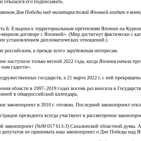
н отказался его подписывать.
аконом Дня Победы над милитаристской Японией входит в конт
ть Б. Ельцина к территориальным претензиям Японии на Куриль
 «мирном договоре с Японией». (Мир достигнут фактически с ка
лен установлением дипломатических отношений.)
не российским, а прежде всего зарубежным интересам.
ороне наступило только весной 2022 года, когда Япония начала
 нам гадости».
дружественных государств, а 21 марта 2022 г. с ней прекращены
ления области в 1997–2019 годах восемь раз вносила в Государ
онией в общероссийский календарь.
дин законопроект в 2010 г. отозван. Последний законопроект отк
страции президента всегда участвуют в рассмотрении законопро
ной законопроект (№90 017 613-3) Сахалинской областной думы. 
депутатов не принимать наш законопроект о Дне Победы над Япо