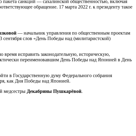
го пакета санкций — сахалинской общественностью, включая
ветствующее обращение. 17 марта 2022 г. к президенту такое
лазковой
— начальник управления по общественным проектам
3 сентября слов «День Победы над (милитаристской)
ло время исправить законодательную, историческую,
фактически переименовавшим День Победы над Японией в День
ойти в Государственную думу Федерального собрания
ря, как Дня Победы над Японией.
ей медсестры
Декабрины Пушкарёвой
.