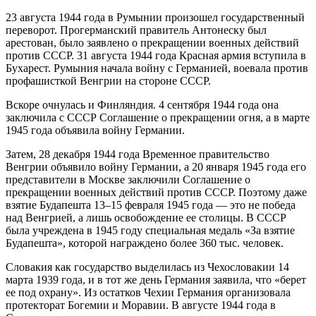
23 августа 1944 года в Румынии произошел государственный
переворот. Прогерманский правитель Антонеску был
арестован, было заявлено о прекращении военных действий
против СССР. 31 августа 1944 года Красная армия вступила в
Бухарест. Румыния начала войну с Германией, воевала против
профашисткой Венгрии на стороне СССР.
Вскоре очнулась и Финляндия. 4 сентября 1944 года она
заключила с СССР Соглашение о прекращении огня, а в марте
1945 года объявила войну Германии.
Затем, 28 декабря 1944 года Временное правительство
Венгрии объявило войну Германии, а 20 января 1945 года его
представители в Москве заключили Соглашение о
прекращении военных действий против СССР. Поэтому даже
взятие Будапешта 13–15 февраля 1945 года — это не победа
над Венгрией, а лишь освобождение ее столицы. В СССР
была учреждена в 1945 году специальная медаль «За взятие
Будапешта», которой награждено более 360 тыс. человек.
Словакия как государство выделилась из Чехословакии 14
марта 1939 года, и в тот же день Германия заявила, что «берет
ее под охрану». Из остатков Чехии Германия организовала
протекторат Богемии и Моравии. В августе 1944 года в