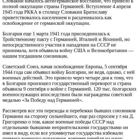
Словакии началось антигерманское восстание, что привело к
полной оккупации страны Германией. Вступление 4 апреля
1945 года РККА в столицу Словакии Братиславу
приветствовалось населением и расценивалось как
освобождение от германской оккупации.
Болгария еще 1 марта 1941 года присоединилась к
Тройственному пакту с Германией, Италией и Японией, но
непосредственного участия в нападении на СССР не
принимала, хотя объявила войну США и Великобритании —
нашим тогдашним союзникам.
Советский Союз, начав освобождение Европы, 5 сентября
1944 года сам объявил войну Болгарии, не ведя, однако, с ней
военных действий. Это привело через четыре дня к тому, что
в Болгарии произошел государственный переворот и страна
объявила 9 сентября о войне с Германией. 120 тыс. болгарских
военнослужащих впоследствии были награждены советской
медалью «За Победу над Германией».
Рассмотрев все эти переходы и перебежки бывших союзников
Германии на сторону сильнейшего, еще раз спросим у г-на Д.
Григоренко о том, какие военные победы СССР над
отдельными бывшими неприятельскими государствами он
имел в виду, если все упомянутые государства избежали
прямого военного поражения, вовремя перейдя на нашу