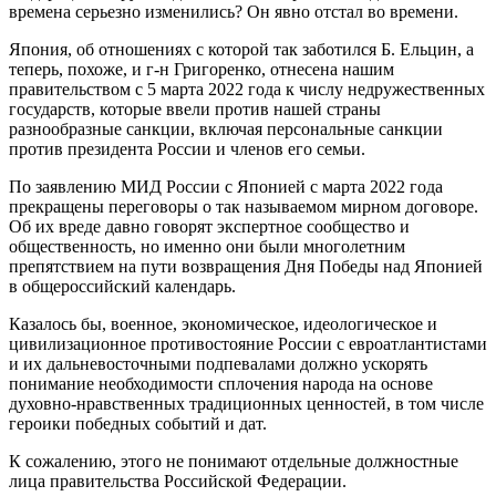
времена серьезно изменились? Он явно отстал во времени.
Япония, об отношениях с которой так заботился Б. Ельцин, а
теперь, похоже, и г-н Григоренко, отнесена нашим
правительством с 5 марта 2022 года к числу недружественных
государств, которые ввели против нашей страны
разнообразные санкции, включая персональные санкции
против президента России и членов его семьи.
По заявлению МИД России с Японией с марта 2022 года
прекращены переговоры о так называемом мирном договоре.
Об их вреде давно говорят экспертное сообщество и
общественность, но именно они были многолетним
препятствием на пути возвращения Дня Победы над Японией
в общероссийский календарь.
Казалось бы, военное, экономическое, идеологическое и
цивилизационное противостояние России с евроатлантистами
и их дальневосточными подпевалами должно ускорять
понимание необходимости сплочения народа на основе
духовно-нравственных традиционных ценностей, в том числе
героики победных событий и дат.
К сожалению, этого не понимают отдельные должностные
лица правительства Российской Федерации.