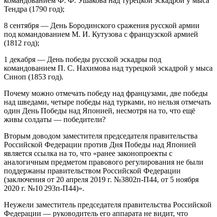
командованием Ф. Ф. Ушакова над турецкой эскадрой у мыса
Тендра (1790 год);
8 сентября — День Бородинского сражения русской армии
под командованием М. И. Кутузова с французской армией
(1812 год);
1 декабря — День победы русской эскадры под
командованием П. С. Нахимова над турецкой эскадрой у мыса
Синоп (1853 год).
Почему можно отмечать победу над французами, две победы
над шведами, четыре победы над турками, но нельзя отмечать
один День Победы над Японией, несмотря на то, что ещё
живы солдаты — победители?
Вторым доводом заместителя председателя правительства
Российской Федерации против Дня Победы над Японией
является ссылка на то, что «ранее законопроекты с
аналогичным предметом правового регулирования не были
поддержаны правительством Российской Федерации
(заключения от 20 апреля 2019 г. №3802п-П44, от 5 ноября
2020 г. №10 293п-П44)».
Неужели заместитель председателя правительства Российской
Федерации — руководитель его аппарата не видит, что