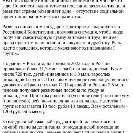
ВВП, и создание инновационной экономики и многое что
еще. Но все эти выдвинутые за последние десятилетия цели
развития страны объединяет одно – отсутствие социальной
ориентации экономического развития.
Разве в социальном государстве, которое декларируется в
Российской Конституции, возможна ситуация, чтобы люди
получали смехотворную сумму за тяжелый труд, не имея
права при этом на пенсию или какую-то подработку. Речь
идет о гражданах, которые ухаживают за инвалидами I
группы.
По данным Росстата, на 1 января 2022 года в России
проживают более 11,3 млн. людей с инвалидностью. В том
числе 729 тыс. детей–инвалидов и 1,3 млн. взрослых
инвалидов I группы. По словам руководителя общественного
движения «Право на уход» С.Штарковой, в России 2,5 млн.
человек получают различные пособия по уходу за
инвалидами. При этом родителю (усыновителю) или опекуну
(попечителю) ребенка–инвалида или инвалида с детства I
группы полагается 10 тыс. рублей в месяц. Всем остальным –
1200 рублей в месяц.
За ежедневный тяжелый труд, который включает все: от
личной гигиены до питания, от медицинской помощи до
организации досуга, человек получает1200 рублей в месяц!