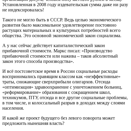
Установленная в 2008 году издевательская сумма даже ни разу
не индексировалась!
Такого не могло быть в СССР. Ведь целью экономического
развития было максимальное удовлетворение постоянно
растущих материальных и культурных потребностей всего
общества. Это основной экономический закон социализма.
А у нас сейчас действует капиталистический закон
прибавочной стоимости. Маркс писал: «Производство
прибавочной стоимости или нажива – таков абсолютный
закон этого способа производства».
И всё постсоветское время в России социальные расходы
воспринимались правящим классом как «неэффективные»
траты, снижающие сверхприбыли олигархов. Отсюда
«оптимизация» здравоохранение с уничтожением больниц,
«реформирование» образования с сокращением школ,
техникумов, ПТУ, отсюда и все другие социальные проблемы,
в том числе, и колоссальный разрыв в доходах между слоями
населения.
И какой же проект будущего без левого поворота может
предложить нынешняя власть?