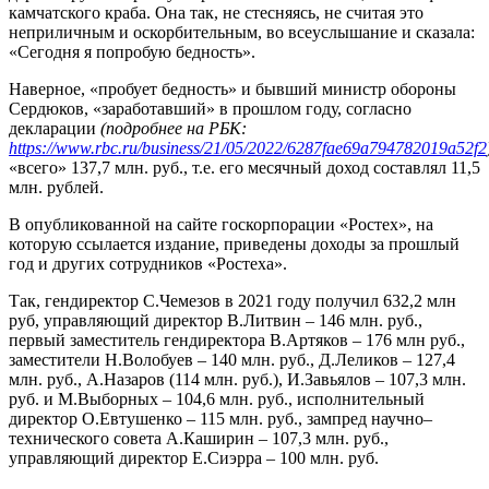
камчатского краба. Она так, не стесняясь, не считая это
неприличным и оскорбительным, во всеуслышание и сказала:
«Сегодня я попробую бедность».
Наверное, «пробует бедность» и бывший министр обороны
Сердюков, «заработавший» в прошлом году, согласно
декларации
(подробнее на РБК:
https://www.rbc.ru/business/21/05/2022/6287fae69a794782019a52f2
«всего» 137,7 млн. руб., т.е. его месячный доход составлял 11,5
млн. рублей.
В опубликованной на сайте госкорпорации «Ростех», на
которую ссылается издание, приведены доходы за прошлый
год и других сотрудников «Ростеха».
Так, гендиректор С.Чемезов в 2021 году получил 632,2 млн
руб, управляющий директор В.Литвин – 146 млн. руб.,
первый заместитель гендиректора В.Артяков – 176 млн руб.,
заместители Н.Волобуев – 140 млн. руб., Д.Леликов – 127,4
млн. руб., А.Назаров (114 млн. руб.), И.Завьялов – 107,3 млн.
руб. и М.Выборных – 104,6 млн. руб., исполнительный
директор О.Евтушенко – 115 млн. руб., зампред научно–
технического совета А.Каширин – 107,3 млн. руб.,
управляющий директор Е.Сиэрра – 100 млн. руб.