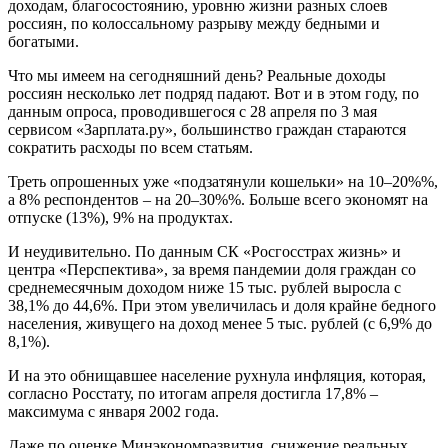
доходам, благосостоянию, уровню жизни разных слоев
россиян, по колоссальному разрыву между бедными и
богатыми.
Что мы имеем на сегодняшний день? Реальные доходы
россиян несколько лет подряд падают. Вот и в этом году, по
данным опроса, проводившегося с 28 апреля по 3 мая
сервисом «Зарплата.ру», большинство граждан стараются
сократить расходы по всем статьям.
Треть опрошенных уже «подзатянули кошельки» на 10–20%%,
а 8% респондентов – на 20–30%%. Больше всего экономят на
отпуске (13%), 9% на продуктах.
И неудивительно. По данным СК «Росгосстрах жизнь» и
центра «Перспектива», за время пандемии доля граждан со
среднемесячным доходом ниже 15 тыс. рублей выросла с
38,1% до 44,6%. При этом увеличилась и доля крайне бедного
населения, живущего на доход менее 5 тыс. рублей (с 6,9% до
8,1%).
И на это обнищавшее население рухнула инфляция, которая,
согласно Росстату, по итогам апреля достигла 17,8% –
максимума с января 2002 года.
Даже по оценке Минэкономразвития, снижение реальных