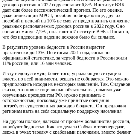
доходов россиян в 2022 году составит 6,8%. Институт ВЭБ
дает еще более пессимистический прогноз. По его оценке,
даже индексации МРОТ, пособия по безработице, других
пособий и пенсий на 10% не смогут предотвратить снижение
реальных располагаемых доходов россиян в 2022 году. Оно
составит минус 7,5% , полагают в Институте ВЭБа. Понятно,
что без индексации падение доходов было бы сильнее.
В результате уровень бедности в России вырастет
практически до 13%. По итогам 2021 года, согласно
официальной статистике, за чертой бедности в России жили
11% россиян, или 16 млн человек.
И эту недопустимую, более того, угрожающую ситуацию
власть, по всей видимости, решать не собирается. Это можно
предположить исходя из некоторых заявлений. Так, Силуанов
сказал, что новые социальные обязательства, помимо уже
озвученных президентом РФ, нужно принимать с
осторожностью, поскольку уже принятые обещания
потребуют существенных расходов бюджета. Он предложил
регионам взять на себя социальную поддержку населения.
На другом полюсе, далеком от проблем большинства россиян,
«пробуют бедность». Как это делала Собчак в телепередаче,
держа в руках тарелку с крабовыми палочками, вместо фаланг