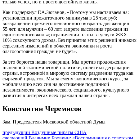
только успех, но и просто достойную жизнь.
Как подчеркнул Г.А.Зюганов, «Поэтому мы настаиваем на:
установлении прожиточного минимума в 25 тыс руб;
возвращении прежнего пенсионного возраста: для женщин –
55 лет, для мужчин – 60 лет; запрете выселения граждан из
единственного жилья; ограничении платы за услуги ЖКХ
10% совокупного дохода. Без принятия этих решений никаких
серьезных изменений в области экономики и роста
благосостояния граждан не будет».
За это борются наши товарищи. Мы против продолжения
нынешней экономической политики, политики деградации
страны, встроенной в мировую систему разделения труда как
сырьевой придаток. Мы за смену экономического курса, за
мобилизацию всех сил на достижение подлинной
независимости, экономического, социального, культурного
развития в интересах всех граждан нашей страны.
Константин Черемисов
Зам. Председателя Московской областной Думы
Навигация
Предыдущий
предыдущий
Воздушные пираты США
Следующее
пост:
следующий
Владимир Бровкин: «Воспоминания о советском