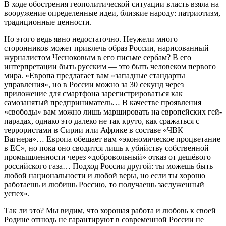
В ходе обострения геополитической ситуации власть взяла на
вооружение определенные идеи, близкие народу: патриотизм,
традиционные ценности.
Но этого ведь явно недостаточно. Неужели много
сторонников может привлечь образ России, нарисованный
журналистом Чесноковым в его письме сербам? В его
интерпретации быть русским — это быть человеком первого
мира. «Европа предлагает вам «западные стандарты
управления», но в России можно за 30 секунд через
приложение для смартфона зарегистрироваться как
самозанятый предприниматель… В качестве проявления
«свободы» вам можно лишь маршировать на европейских гей-
парадах, однако это далеко не так круто, как сражаться с
террористами в Сирии или Африке в составе «ЧВК
Вагнера»… Европа обещает вам «экономическое процветание
в ЕС», но пока оно сводится лишь к убийству собственной
промышленности через «добровольный» отказ от дешёвого
российского газа… Подход России другой: ты можешь быть
любой национальности и любой веры, но если ты хорошо
работаешь и любишь Россию, то получаешь заслуженный
успех».
Так ли это? Мы видим, что хорошая работа и любовь к своей
Родине отнюдь не гарантируют в современной России не