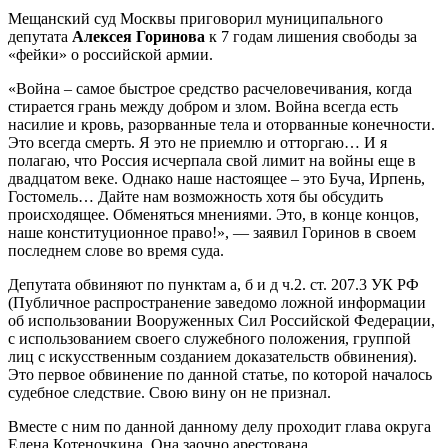
Мещанский суд Москвы приговорил муниципального
депутата
Алексея Горинова
к 7 годам лишения свободы за
«фейки» о российской армии.
«Война – самое быстрое средство расчеловечивания, когда
стирается грань между добром и злом. Война всегда есть
насилие и кровь, разорванные тела и оторванные конечности.
Это всегда смерть. Я это не приемлю и отторгаю… И я
полагаю, что Россия исчерпала свой лимит на войны еще в
двадцатом веке. Однако наше настоящее – это Буча, Ирпень,
Гостомель… Дайте нам возможность хотя бы обсудить
происходящее. Обменяться мнениями. Это, в конце концов,
наше конституционное право!», — заявил Горинов в своем
последнем слове во время суда.
Депутата обвиняют по пунктам а, б и д ч.2. ст. 207.3 УК РФ
(Публичное распространение заведомо ложной информации
об использовании Вооруженных Сил Российской Федерации,
с использованием своего служебного положения, группой
лиц с искусственным созданием доказательств обвинения).
Это первое обвинение по данной статье, по которой началось
судебное следствие. Свою вину он не признал.
Вместе с ним по данной данному делу проходит глава округа
Елена Котеночкина. Она заочно арестована.