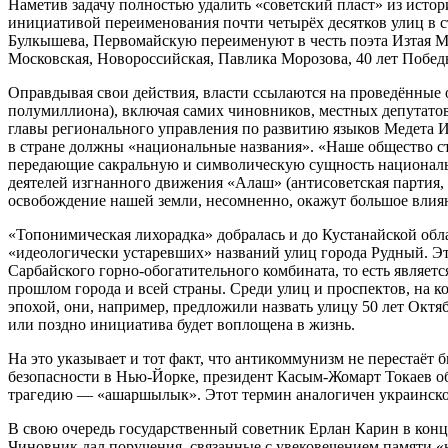
Наметив задачу полностью удалить «советский пласт» из исто
инициативой переименования почти четырёх десятков улиц в с
Булкышева, Первомайскую переименуют в честь поэта Изтая Ма
Московская, Новороссийская, Павлика Морозова, 40 лет Побе
Оправдывая свои действия, власти ссылаются на проведённые 
полумиллиона), включая самих чиновников, местных депутатов
главы регионального управления по развитию языков Медета Ис
в стране должны «национальные названия». «Наше общество с
передающие сакральную и символическую сущность национально
деятелей изгнанного движения «Алаш» (антисоветская партия, 
освобождение нашей земли, несомненно, окажут большое влия
«Топонимическая лихорадка» добралась и до Кустанайской обла
«идеологически устаревших» названий улиц города Рудный. Эт
Сарбайского горно-обогатительного комбината, то есть являет
прошлом города и всей страны. Среди улиц и проспектов, на к
эпохой, они, например, предложили назвать улицу 50 лет Окт
или поздно инициатива будет воплощена в жизнь.
На это указывает и тот факт, что антикоммунизм не перестаёт
безопасности в Нью-Йорке, президент Касым-Жомарт Токаев об
трагедию — «ашаршылык». Этот термин аналогичен украинско
В свою очередь государственный советник Ерлан Карин в конц
Чиновник дал поручения, связанные с увековечением памяти «