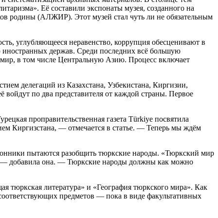
таризма». Её составили экспонаты музея, созданного на
ков родины (АЛЖИР). Этот музей стал чуть ли не обязательным
ость, углубляющееся неравенство, коррупция обесценивают в
до иностранных держав. Среди последних всё большую
 мир, в том числе Центральную Азию. Процесс включает
тием делегаций из Казахстана, Узбекистана, Киргизии,
 войдут по два представителя от каждой страны. Первое
урецкая проправительственная газета Türkiye посвятила
ием Киргизстана, — отмечается в статье. — Теперь мы ждём
оронники пытаются разобщить тюркские народы. «Тюркский мир
й, — добавила она. — Тюркские народы должны как можно
щая тюркская литература» и «География тюркского мира». Как
 соответствующих предметов — пока в виде факультативных