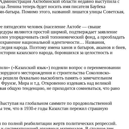
. Администрация Актюбинской области недавно выступила с
а Ленина теперь будет носить имя писателя Баубека
ян-батыра. Помимо этого, названий лишатся улицы Советская,
ее пятидесяти человек (население Актобе — свыше
цедуры являются простой ширмой, подтверждает заявление
волен упорядочивать свой топонимический фонд, а преобладать
 сохранение национальной идентичности… Названия,
ледия народа. Поэтому имена ханов и батыров, акынов и биев,
стории казахского народа, боровшихся за целостность и
 тили» («Казахский язык») подняли вопрос о переименовании
езорудного месторождения и строительства Соколовско-
сты решили буквально выскоблить память о замечательном
 Фрунзе, Мира и т.д. Откровенно издеваясь над великой
вая общую тенденцию, не приходится сомневаться, что рано
. Выступая на глобальном саммите по продовольственной
 тем, что в 1930-е годы Казахстан пережил страшную
и по полной реабилитации жертв политических репрессий.
и систематизацией архивных материалов. В столице тем