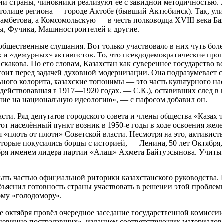
рии страны, чиновники реализуют её с завидной методичностью
толице региона — городе Актобе (бывший Актюбинск). Так, улиц
мбетова, а Комсомольскую — в честь полководца XVIII века Ба
ды, Фучика, Машиностроителей и другие.
общественные слушания. Вот только участвовало в них чуть бол
 и «дежурных» активистов. То, что псевдодемократические про
какова. По его словам, Казахстан как суверенное государство 
тоит перед задачей духовной модернизации. Она подразумевает
го колорита, казахские топонимы — это часть культурного нас
действовавшая в 1917—1920 годах. — С.К.), оставивших след в и
ние на национальную идеологию», — с пафосом добавил он.
сти. Ряд депутатов городского совета и члены общества «Казах
от населённый пункт возник в 1950-е годы в ходе освоения жел
ся «плоть от плоти» Советской власти. Несмотря на это, активи
оторые покусились борцы с историей, — Ленина, 50 лет Октября,
ября именем лидера партии «Алаш» Ахмета Байтурсынова. Учиты
 быть частью официальной риторики казахстанского руководства
ъяснил готовность страны участвовать в решении этой проблемы
му «голодомору».
е октября провёл очередное заседание государственной комисси
невинно пострадавших», изданием соответствующих материалов 