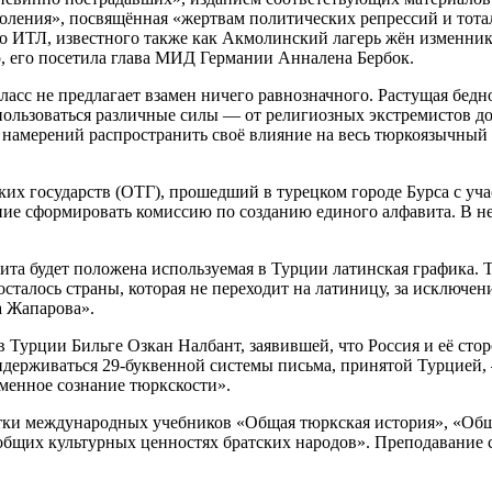
ения», посвящённая «жертвам политических репрессий и тотали
го ИТЛ, известного также как Акмолинский лагерь жён изменни
р, его посетила глава МИД Германии Анналена Бербок.
асс не предлагает взамен ничего равнозначного. Растущая бедн
оспользоваться различные силы — от религиозных экстремистов 
т намерений распространить своё влияние на весь тюркоязычный
х государств (ОТГ), прошедший в турецком городе Бурса с учас
ие сформировать комиссию по созданию единого алфавита. В неё
ита будет положена используемая в Турции латинская графика. Т
сталось страны, которая не переходит на латиницу, за исключен
а Жапарова».
в Турции Бильге Озкан Налбант, заявившей, что Россия и её ст
придерживаться 29-буквенной системы письма, принятой Турцие
еменное сознание тюркскости».
аботки международных учебников «Общая тюркская история», «Об
«общих культурных ценностях братских народов». Преподавание