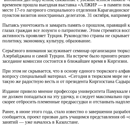
временем прошла выездная выставка «АЛЖИР — в памяти покол
месте 17-го лагерного специального отделения Карагандинско
пунктом визитов иностранных делегатов. 31 октября, наприме
Пытаясь уничтожить и замарать память о прошлом, правящий кл
глазах граждан все лозунги о патриотизме. Этим стремятся в
активность проявляет Турция. Руководство страны не скрывае
политику, экономику, культуру, образование.
Серьёзного внимания заслуживает семинар организации тюркски
Азербайджана и самой Турции. На встрече было принято решен
заседание комиссии состоится в ближайшее время в Киргизии.
При этом не скрывается, что в основу единого тюркского алфав
вопросу специальный материал. «Сегодня в тюркском мире не о
такую же радостную весть и от президента Киргизстана Садыр
Издание привело мнение профессора университета Памуккале 
не должен попадаться на эту удочку, и следует максимально 
скорее отбросить племенные предрассудки и отстаивать надпл
Ранее, в июне этого года, стало известно о завершении разр
сообщается, проект призван дать учащимся представления об 
занятий — уже началось в Казахстане.