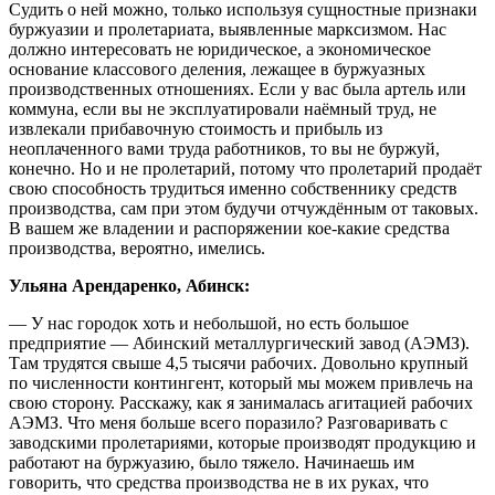
Судить о ней можно, только используя сущностные признаки
буржуазии и пролетариата, выявленные марксизмом. Нас
должно интересовать не юридическое, а экономическое
основание классового деления, лежащее в буржуазных
производственных отношениях. Если у вас была артель или
коммуна, если вы не эксплуатировали наёмный труд, не
извлекали прибавочную стоимость и прибыль из
неоплаченного вами труда работников, то вы не буржуй,
конечно. Но и не пролетарий, потому что пролетарий продаёт
свою способность трудиться именно собственнику средств
производства, сам при этом будучи отчуждённым от таковых.
В вашем же владении и распоряжении кое-какие средства
производства, вероятно, имелись.
Ульяна Арендаренко, Абинск:
— У нас городок хоть и небольшой, но есть большое
предприятие — Абинский металлургический завод (АЭМЗ).
Там трудятся свыше 4,5 тысячи рабочих. Довольно крупный
по численности контингент, который мы можем привлечь на
свою сторону. Расскажу, как я занималась агитацией рабочих
АЭМЗ. Что меня больше всего поразило? Разговаривать с
заводскими пролетариями, которые производят продукцию и
работают на буржуазию, было тяжело. Начинаешь им
говорить, что средства производства не в их руках, что