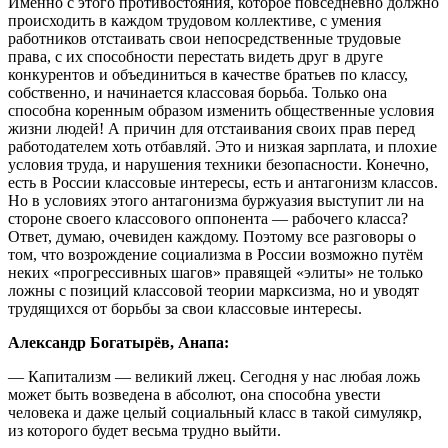
Именно с этого противостояния, которое повседневно должно
происходить в каждом трудовом коллективе, с умения
работников отстаивать свои непосредственные трудовые
права, с их способности перестать видеть друг в друге
конкурентов и объединиться в качестве братьев по классу,
собственно, и начинается классовая борьба. Только она
способна коренным образом изменить общественные условия
жизни людей! А причин для отстаивания своих прав перед
работодателем хоть отбавляй. Это и низкая зарплата, и плохие
условия труда, и нарушения техники безопасности. Конечно,
есть в России классовые интересы, есть и антагонизм классов.
Но в условиях этого антагонизма буржуазия выступит ли на
стороне своего классового оппонента — рабочего класса?
Ответ, думаю, очевиден каждому. Поэтому все разговоры о
том, что возрождение социализма в России возможно путём
неких «прогрессивных шагов» правящей «элиты» не только
ложны с позиций классовой теории марксизма, но и уводят
трудящихся от борьбы за свои классовые интересы.
Александр Богатырёв, Анапа:
— Капитализм — великий лжец. Сегодня у нас любая ложь
может быть возведена в абсолют, она способна увести
человека и даже целый социальный класс в такой симулякр,
из которого будет весьма трудно выйти.