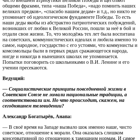
чисто внешней атрибутики Великой Победы и щеголяют
общими фразами, типа «наша Победа», «надо помнить наших
великих предков», «спасибо нашим дедам» и т.д., но никто не
упоминает об идеологическом фундаменте Победы. То есть
наши деды якобы из абстрактно патриотических побуждений,
возникших от любви к Великой России, пошли за неё в бой и
отдали свои жизни. То, что молодёжь тех лет была воспитана
на советских, коммунистических идеалах и любила именно то
самое, народное, государство с его устоями, что коммунисты и
комсомольцы были в первых рядах сражающегося народа,
нигде и никогда в нынешних школах не упоминается.
Попытки поговорить со школьниками о В.И. Ленине и его
учении пресекаются.
Ведущий:
— Социалистические принципы повседневной жизни в
Советском Союзе не ломали национальные традиции, а
соответствовали им. Но что происходит, скажем, на
сегодняшнем телевидении?
Александр Богатырёв, Анапа:
— В своё время на Западе вызвало шок именно наше, чисто
советское, отношение к морали. Она оказалась слишком
консервативной по отношению к тамошним нормам. И самое