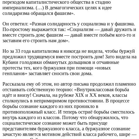
переходом капиталистического общества в стадию
империализма. (…) В демагогических целях к идее
солидаризма обращался фашизм».
Он ответил: «Разная солидарность у социализма и у фашизма.
По-простому выражается так: «Социализм — давай дружить и
вместе строить дом; фашизм — давай вместе побьём кого-то и
заставим его строить нам дом».
Но за 33 года капитализма я никогда не видела, чтобы буржуй
предложил трудящемуся вместе построить дом! Зато видела на
Кубани голодовки обманутых дольщиков и отчаянные
протесты тех, кого буржуазия при помощи «новых
генпланов» заставляет сносить свои дома.
Рассказала ему об этом, но автор письма продолжил пламенно
отстаивать собственную теорию: «Внутриклассовая борьба
идёт и внизу! Сначала, на рубеже ХIХ и ХХ веков, классы
столкнулись в непримиримом противостоянии. В процессе
борьбы сознание каждого из них проникло в
противоположный класс. И теперь остриё борьбы сместилось
внутрь каждого из классов. Потому что обнаружилось, что
социалистическое сознание может быть присуще
представителям буржуазного класса, а буржуазное сознание
зачастую является мотивом действий класса рабочего, шире —