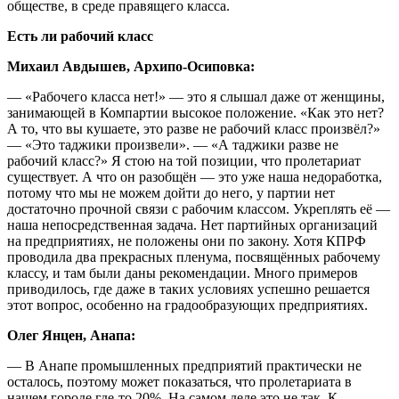
обществе, в среде правящего класса.
Есть ли рабочий класс
Михаил Авдышев, Архипо-Осиповка:
— «Рабочего класса нет!» — это я слышал даже от женщины,
занимающей в Компартии высокое положение. «Как это нет?
А то, что вы кушаете, это разве не рабочий класс произвёл?»
— «Это таджики произвели». — «А таджики разве не
рабочий класс?» Я стою на той позиции, что пролетариат
существует. А что он разобщён — это уже наша недоработка,
потому что мы не можем дойти до него, у партии нет
достаточно прочной связи с рабочим классом. Укреплять её —
наша непосредственная задача. Нет партийных организаций
на предприятиях, не положены они по закону. Хотя КПРФ
проводила два прекрасных пленума, посвящённых рабочему
классу, и там были даны рекомендации. Много примеров
приводилось, где даже в таких условиях успешно решается
этот вопрос, особенно на градообразующих предприятиях.
Олег Янцен, Анапа:
— В Анапе промышленных предприятий практически не
осталось, поэтому может показаться, что пролетариата в
нашем городе где-то 20%. На самом деле это не так. К