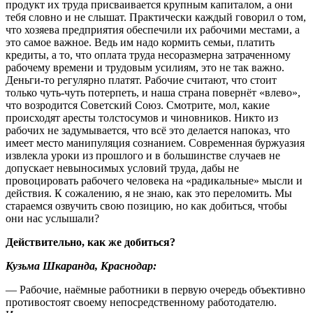
продукт их труда присваивается крупным капиталом, а они
тебя словно и не слышат. Практически каждый говорил о том,
что хозяева предприятия обеспечили их рабочими местами, а
это самое важное. Ведь им надо кормить семьи, платить
кредиты, а то, что оплата труда несоразмерна затраченному
рабочему времени и трудовым усилиям, это не так важно.
Деньги-то регулярно платят. Рабочие считают, что стоит
только чуть-чуть потерпеть, и наша страна повернёт «влево»,
что возродится Советский Союз. Смотрите, мол, какие
происходят аресты толстосумов и чиновников. Никто из
рабочих не задумывается, что всё это делается напоказ, что
имеет место манипуляция сознанием. Современная буржуазия
извлекла уроки из прошлого и в большинстве случаев не
допускает невыносимых условий труда, дабы не
провоцировать рабочего человека на «радикальные» мысли и
действия. К сожалению, я не знаю, как это переломить. Мы
стараемся озвучить свою позицию, но как добиться, чтобы
они нас услышали?
Действительно, как же добиться?
Кузьма Шкаранда, Краснодар:
— Рабочие, наёмные работники в первую очередь объективно
противостоят своему непосредственному работодателю.