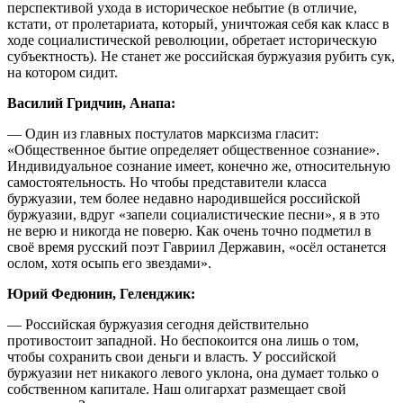
перспективой ухода в историческое небытие (в отличие,
кстати, от пролетариата, который, уничтожая себя как класс в
ходе социалистической революции, обретает историческую
субъектность). Не станет же российская буржуазия рубить сук,
на котором сидит.
Василий Гридчин, Анапа:
— Один из главных постулатов марксизма гласит:
«Общественное бытие определяет общественное сознание».
Индивидуальное сознание имеет, конечно же, относительную
самостоятельность. Но чтобы представители класса
буржуазии, тем более недавно народившейся российской
буржуазии, вдруг «запели социалистические песни», я в это
не верю и никогда не поверю. Как очень точно подметил в
своё время русский поэт Гавриил Державин, «осёл останется
ослом, хотя осыпь его звездами».
Юрий Федюнин, Геленджик:
— Российская буржуазия сегодня действительно
противостоит западной. Но беспокоится она лишь о том,
чтобы сохранить свои деньги и власть. У российской
буржуазии нет никакого левого уклона, она думает только о
собственном капитале. Наш олигархат размещает свой