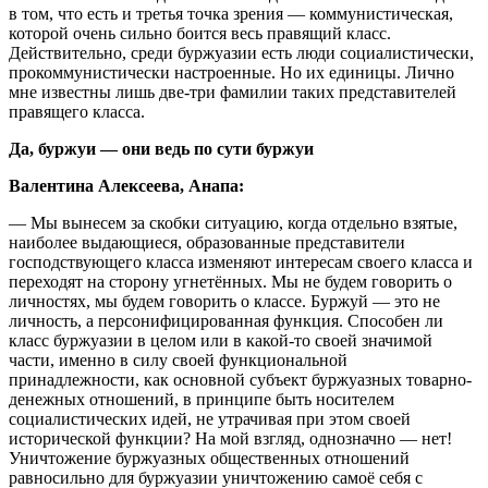
в том, что есть и третья точка зрения — коммунистическая,
которой очень сильно боится весь правящий класс.
Действительно, среди буржуазии есть люди социалистически,
прокоммунистически настроенные. Но их единицы. Лично
мне известны лишь две-три фамилии таких представителей
правящего класса.
Да, буржуи — они ведь по сути буржуи
Валентина Алексеева, Анапа:
— Мы вынесем за скобки ситуацию, когда отдельно взятые,
наиболее выдающиеся, образованные представители
господствующего класса изменяют интересам своего класса и
переходят на сторону угнетённых. Мы не будем говорить о
личностях, мы будем говорить о классе. Буржуй — это не
личность, а персонифицированная функция. Способен ли
класс буржуазии в целом или в какой-то своей значимой
части, именно в силу своей функциональной
принадлежности, как основной субъект буржуазных товарно-
денежных отношений, в принципе быть носителем
социалистических идей, не утрачивая при этом своей
исторической функции? На мой взгляд, однозначно — нет!
Уничтожение буржуазных общественных отношений
равносильно для буржуазии уничтожению самоё себя с