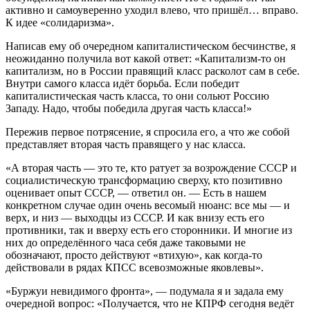
активно и самоуверенно уходил влево, что пришёл… вправо.
К идее «солидаризма».
Написав ему об очередном капиталистическом бесчинстве, я
неожиданно получила вот какой ответ: «Капитализм-то он
капитализм, но в России правящий класс расколот сам в себе.
Внутри самого класса идёт борьба. Если победит
капиталистическая часть класса, то они сольют Россию
Западу. Надо, чтобы победила другая часть класса!»
Пережив первое потрясение, я спросила его, а что же собой
представляет вторая часть правящего у нас класса.
«А вторая часть — это те, кто ратует за возрождение СССР и
социалистическую трансформацию сверху, кто позитивно
оценивает опыт СССР, — ответил он. — Есть в нашем
конкретном случае один очень весомый нюанс: все мы — и
верх, и низ — выходцы из СССР. И как внизу есть его
противники, так и вверху есть его сторонники. И многие из
них до определённого часа себя даже таковыми не
обозначают, просто действуют «втихую», как когда-то
действовали в рядах КПСС всевозможные яковлевы».
«Буржуи невидимого фронта», — подумала я и задала ему
очередной вопрос: «Получается, что не КПРФ сегодня ведёт