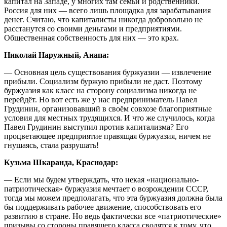
капитал на Западе, у многих там семьи и родственники.
Россия для них — всего лишь площадка для зарабатывания
денег. Считаю, что капиталисты никогда добровольно не
расстанутся со своими деньгами и предприятиями.
Общественная собственность для них — это крах.
Николай Наружный, Анапа:
— Основная цель существования буржуазии — извлечение
прибыли. Социализм буржую прибыли не даст. Поэтому
буржуазия как класс на сторону социализма никогда не
перейдёт. Но вот есть же у нас предприниматель Павел
Грудинин, организовавший в своём совхозе благоприятные
условия для местных трудящихся. И что же случилось, когда
Павел Грудинин выступил против капитализма? Его
процветающее предприятие правящая буржуазия, ничем не
гнушаясь, стала разрушать!
Кузьма Шкаранда, Краснодар:
— Если мы будем утверждать, что некая «национально-
патриотическая» буржуазия мечтает о возрождении СССР,
тогда мы можем предполагать, что эта буржуазия должна была
бы поддерживать рабочее движение, способствовать его
развитию в стране. Но ведь фактически все «патриотические»
призывы со стороны правящего класса сводятся к тому, что