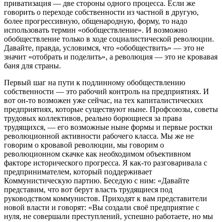
приватизация — две стороны одного процесса. Если же
говорить о переходе собственности из частной в другую,
более прогрессивную, общенародную, форму, то надо
использовать термин «обобществление». И возможно
обобществление только в ходе социалистической революции.
Давайте, правда, условимся, что «обобществить» — это не
значит «отобрать и поделить», а революция — это не кровавая
баня для страны.
Первый шаг на пути к подлинному обобществлению
собственности — это рабочий контроль на предприятиях. И
вот он-то возможен уже сейчас, на тех капиталистических
предприятиях, которые существуют ныне. Профсоюзы, советы
трудовых коллективов, реально борющиеся за права
трудящихся, — его возможные ныне формы и первые ростки
революционной активности рабочего класса. Мы же не
говорим о кровавой революции, мы говорим о
революционном скачке как необходимом объективном
факторе исторического прогресса. Я как-то разговаривала с
предпринимателем, который поддерживает
Коммунистическую партию. Беседую с ним: «Давайте
представим, что вот берут власть трудящиеся под
руководством коммунистов. Приходят к вам представители
новой власти и говорят: «Вы создали своё предприятие с
нуля, не совершали преступлений, успешно работаете, но мы