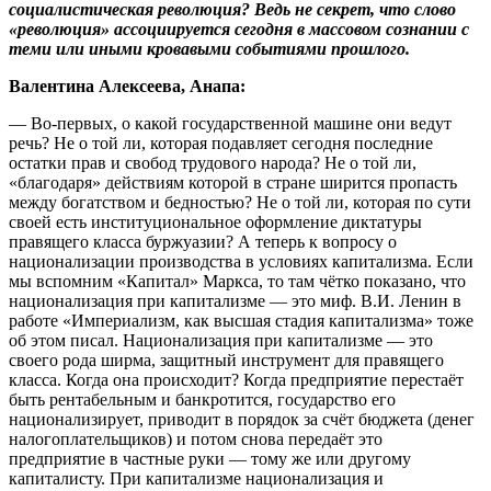
социалистическая революция? Ведь не секрет, что слово
«революция» ассоциируется сегодня в массовом сознании с
теми или иными кровавыми событиями прошлого.
Валентина Алексеева, Анапа:
— Во-первых, о какой государственной машине они ведут
речь? Не о той ли, которая подавляет сегодня последние
остатки прав и свобод трудового народа? Не о той ли,
«благодаря» действиям которой в стране ширится пропасть
между богатством и бедностью? Не о той ли, которая по сути
своей есть институциональное оформление диктатуры
правящего класса буржуазии? А теперь к вопросу о
национализации производства в условиях капитализма. Если
мы вспомним «Капитал» Маркса, то там чётко показано, что
национализация при капитализме — это миф. В.И. Ленин в
работе «Империализм, как высшая стадия капитализма» тоже
об этом писал. Национализация при капитализме — это
своего рода ширма, защитный инструмент для правящего
класса. Когда она происходит? Когда предприятие перестаёт
быть рентабельным и банкротится, государство его
национализирует, приводит в порядок за счёт бюджета (денег
налогоплательщиков) и потом снова передаёт это
предприятие в частные руки — тому же или другому
капиталисту. При капитализме национализация и