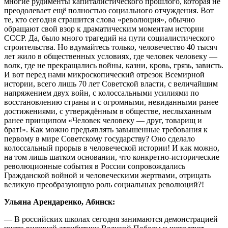
многие рудименты капиталистического прошлого, которая не
преодолевает ещё полностью социального отчуждения. Вот
те, кто сегодня страшится слова «революция», обычно
обращают свой взор к драматическим моментам истории
СССР. Да, было много трагедий на пути социалистического
строительства. Но вдумайтесь только, человечество 40 тысяч
лет жило в общественных условиях, где человек человеку —
волк, где не прекращались войны, казни, кровь, грязь, зависть.
И вот перед нами микроскопический отрезок Всемирной
истории, всего лишь 70 лет Советской власти, с величайшим
напряжением двух войн, с колоссальными усилиями по
восстановлению страны и с огромными, невиданными ранее
достижениями, с утверждённым в обществе, неслыханным
ранее принципом «Человек человеку — друг, товарищ и
брат!». Как можно предъявлять завышенные требования к
первому в мире Советскому государству? Оно сделало
колоссальный прорыв в человеческой истории! И как можно,
на том лишь шатком основании, что конкретно-исторические
революционные события в России сопровождались
Гражданской войной и человеческими жертвами, отрицать
великую преобразующую роль социальных революций?!
Ульяна Арендаренко, Абинск:
— В российских школах сегодня занимаются демонстрацией