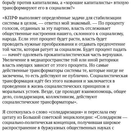
борьбу против капитализма, а «хорошие капиталисты» втихую
трансформируют его в социализм?»
«КПРФ выполняет определённые задачи для стабилизации
системы в целом, — ответил мой знакомый. — По проценту
голосов, отданных за эту партию, власть отслеживает
общественные настроения нашего, склонного к социализму,
народа. Если этот процент будет расти, власть будет
проводить нужные преобразования и отдавать предпочтение
той части, которая ратует за социализм. Будет процент падать
— начнёт одолевать прокапиталистическая часть верхушки.
Увеличение в медиапространстве той или иной риторики
власть имущих зависит от этого процента. Но самые
действенные трансформаторы системы те, которые нигде не
засвечены, то есть действуют не публично. Социалистическая
трансформация идёт без этого названия и заключается в
проведении в жизнь социалистических принципов и
моральных устоев. Везде, где проходят взаимопомощь, общее
дело, солидаризация, коллективизм, действуют
социалистические трансформаторы».
Я споткнулась о слово «солидаризация» и переслала ему
цитату из Большой советской энциклопедии: «Солидаризм —
социально-политическая концепция, получившая широкое
распространение в буржуазных общественных науках с