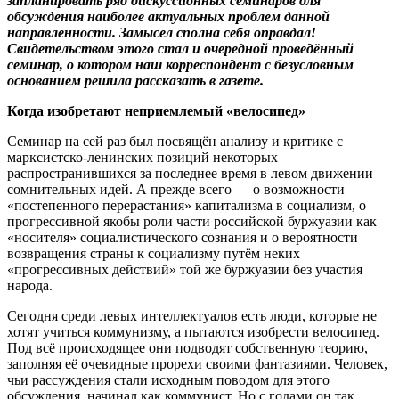
запланировать ряд дискуссионных семинаров для
обсуждения наиболее актуальных проблем данной
направленности. Замысел сполна себя оправдал!
Свидетельством этого стал и очередной проведённый
семинар, о котором наш корреспондент с безусловным
основанием решила рассказать в газете.
Когда изобретают неприемлемый «велосипед»
Семинар на сей раз был посвящён анализу и критике с
марксистско-ленинских позиций некоторых
распространившихся за последнее время в левом движении
сомнительных идей. А прежде всего — о возможности
«постепенного перерастания» капитализма в социализм, о
прогрессивной якобы роли части российской буржуазии как
«носителя» социалистического сознания и о вероятности
возвращения страны к социализму путём неких
«прогрессивных действий» той же буржуазии без участия
народа.
Сегодня среди левых интеллектуалов есть люди, которые не
хотят учиться коммунизму, а пытаются изобрести велосипед.
Под всё происходящее они подводят собственную теорию,
заполняя её очевидные прорехи своими фантазиями. Человек,
чьи рассуждения стали исходным поводом для этого
обсуждения, начинал как коммунист. Но с годами он так