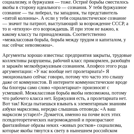
социализму, и буржуазия — тоже. Остриё борьбы сместилось
якобы в сторону идеального — сознания. У тебя буржуазное
сознание — ты либерал, ты западник, ты представитель
«пятой колонны». А если у тебя социалистическое сознание
— значит ты патриот, выступающий за возрождение СССР, а
то и «втихую» его возрождаешь. И при этом не важно, к
какому классу ты принадлежишь. Соответственно
«межклассовая борьба, борьба между трудом и капиталом, у
нас сейчас невозможна».
Аргументы хорошо известны: предприятия закрыты, трудовые
коллективы разрушены, рабочий класс прикормлен, разобщён
и заражён мелкобуржуазным сознанием. Апофеоз этого рода
аргументации: «У нас вообще нет пролетариата!» Я
эмоционально сейчас говорю, потому что часто это слышу
даже от коммунистов. В интернете коммунистические вроде
бы блогеры само слово «пролетариат» произносят с
усмешкой. Межклассовая борьба якобы невозможна, потому
что рабочего класса нет. Буржуазия есть, а пролетариата нет.
Вот так! Когда пытаешься взывать к элементарным знаниям
азбуки марксизма, нередко слышишь отповедь: «А ваш
марксизм устарел!» Думается, именно на почве всех этих
псевдотеоретических нагромождений и произрастают
фантазийные образы неких «живых ростков» социализма,
которые якобы тянутся к свету в нынешнем российском