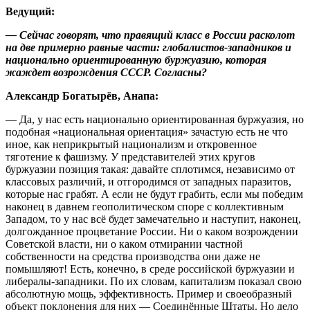
Ведущий:
— Сейчас говорят, что правящий класс в России расколот
на две примерно равные части: глобалистов-западников и
национально ориентированную буржуазию, которая
жаждет возрождения СССР. Согласны?
Александр Богатырёв, Анапа:
— Да, у нас есть национально ориентированная буржуазия, но
подобная «национальная ориентация» зачастую есть не что
иное, как неприкрытый национализм и откровенное
тяготение к фашизму. У представителей этих кругов
буржуазии позиция такая: давайте сплотимся, независимо от
классовых различий, и отгородимся от западных паразитов,
которые нас грабят. А если не будут грабить, если мы победим
наконец в давнем геополитическом споре с коллективным
Западом, то у нас всё будет замечательно и наступит, наконец,
долгожданное процветание России. Ни о каком возрождении
Советской власти, ни о каком отмирании частной
собственности на средства производства они даже не
помышляют! Есть, конечно, в среде российской буржуазии и
либералы-западники. По их словам, капитализм показал свою
абсолютную мощь, эффективность. Пример и своеобразный
объект поклонения для них — Соединённые Штаты. Но дело