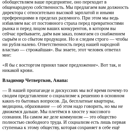
обобществляем ваше предприятие, оно переходит в
общенародную собственность. Мы предлагаем вам должность
директора с относительно высокой зарплатой и иными
преференциями в пределах разумного. При этом мы ведь
избавляем вас от постоянного страха перед превратностями
рынка и перед лицом ваших конкурентов, в котором вы
сейчас пребываете, даём вам заказ, помогаем со снабжением
сырьём и со сбытом продукции. Но и следим строго — чтобы
ни рубля налево. Ответственность перед нашей народной
властью — строжайшая». Вы знаете, этот человек ответил
мне:
«Я бы с восторгом принял такое предложение». Вот так, и
никакой крови.
Владимир Четвертков, Анапа:
— В нашей пропаганде и дискуссиях мы всё время почему-то
сводим представление о социализме к решению в основном
каких-то бытовых вопросов. Да, бесплатные квартиры,
медицина, образование — об этом надо говорить, но мы не
движемся дальше. Мы плетёмся в хвосте у массового
сознания. На самом же деле коммунизм — это общество
полностью свободного труда. И социализм есть лишь первая
ступенька к этому обществу, которая сохраняет в себе ещё