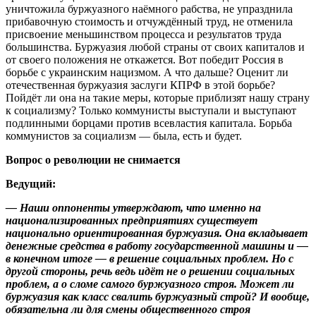
уничтожила буржуазного наёмного рабства, не упразднила
прибавочную стоимость и отчуждённый труд, не отменила
присвоение меньшинством процесса и результатов труда
большинства. Буржуазия любой страны от своих капиталов и
от своего положения не откажется. Вот победит Россия в
борьбе с украинским нацизмом. А что дальше? Оценит ли
отечественная буржуазия заслуги КПРФ в этой борьбе?
Пойдёт ли она на такие меры, которые приблизят нашу страну
к социализму? Только коммунисты выступали и выступают
подлинными борцами против всевластия капитала. Борьба
коммунистов за социализм — была, есть и будет.
Вопрос о революции не снимается
Ведущий:
— Наши оппоненты утверждают, что именно на
национализированных предприятиях существует
национально ориентированная буржуазия. Она вкладывает
денежные средства в работу государственной машины и —
в конечном итоге — в решение социальных проблем. Но с
другой стороны, речь ведь идёт не о решении социальных
проблем, а о сломе самого буржуазного строя. Может ли
буржуазия как класс свалить буржуазный строй? И вообще,
обязательна ли для смены общественного строя