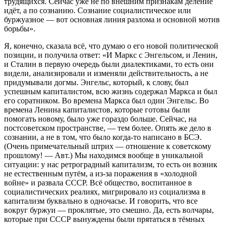
трудящихся. Сейчас уже не по внешним признакам деление
идёт, а по сознанию. Сознание социалистическое или
буржуазное — вот основная линия разлома и основной мотив
борьбы».
Я, конечно, сказала всё, что думаю о его новой политической
позиции, и получила ответ: «И Маркс с Энгельсом, и Ленин,
и Сталин в первую очередь были диалектиками, то есть они
видели, анализировали и изменяли действительность, а не
придумывали догмы. Энгельс, который, к слову, был
успешным капиталистом, всю жизнь содержал Маркса и был
его соратником. Во времена Маркса был один Энгельс. Во
времена Ленина капиталистов, которые готовы были
помогать новому, было уже гораздо больше. Сейчас, на
постсоветском пространстве, — тем более. Опять же дело в
сознании, а не в том, что было когда-то написано в БСЭ.
(Очень примечательный штрих — отношение к советскому
прошлому! — Авт.) Мы находимся вообще в уникальной
ситуации: у нас ретроградный капитализм, то есть он возник
не естественным путём, а из-за поражения в «холодной
войне» и развала СССР. Всё общество, воспитанное в
социалистических реалиях, мигрировало из социализма в
капитализм буквально в одночасье. И говорить, что все
вокруг буржуи — проклятые, это смешно. Да, есть волчары,
которые при СССР вынуждены были прятаться в тёмных