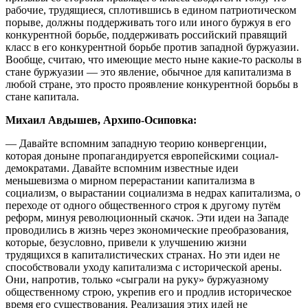
рабочие, трудящиеся, сплотившись в едином патриотическом
порыве, должны поддерживать того или иного буржуя в его
конкурентной борьбе, поддерживать российский правящий
класс в его конкурентной борьбе против западной буржуазии.
Вообще, считаю, что имеющие место ныне какие-то расколы в
стане буржуазии — это явление, обычное для капитализма в
любой стране, это просто проявление конкурентной борьбы в
стане капитала.
Михаил Авдышев, Архипо-Осиповка:
— Давайте вспомним западную теорию конвергенции,
которая доныне пропагандируется европейскими социал-
демократами. Давайте вспомним известные идеи
меньшевизма о мирном перерастании капитализма в
социализм, о вырастании социализма в недрах капитализма, о
переходе от одного общественного строя к другому путём
реформ, минуя революционный скачок. Эти идеи на Западе
проводились в жизнь через экономические преобразования,
которые, безусловно, привели к улучшению жизни
трудящихся в капиталистических странах. Но эти идеи не
способствовали уходу капитализма с исторической арены.
Они, напротив, только «сыграли на руку» буржуазному
общественному строю, укрепив его и продлив историческое
время его существования. Реализация этих идей не