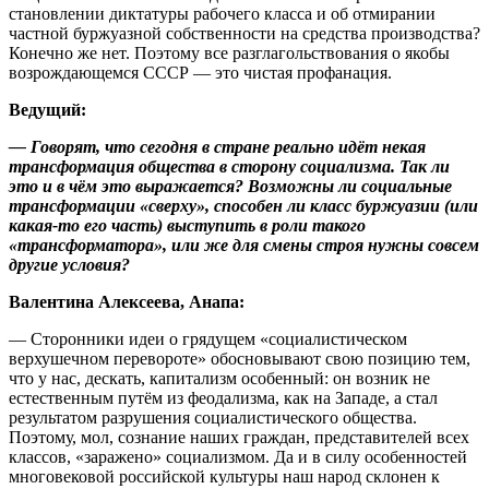
становлении диктатуры рабочего класса и об отмирании
частной буржуазной собственности на средства производства?
Конечно же нет. Поэтому все разглагольствования о якобы
возрождающемся СССР — это чистая профанация.
Ведущий:
— Говорят, что сегодня в стране реально идёт некая
трансформация общества в сторону социализма. Так ли
это и в чём это выражается? Возможны ли социальные
трансформации «сверху», способен ли класс буржуазии (или
какая-то его часть) выступить в роли такого
«трансформатора», или же для смены строя нужны совсем
другие условия?
Валентина Алексеева, Анапа:
— Сторонники идеи о грядущем «социалистическом
верхушечном перевороте» обосновывают свою позицию тем,
что у нас, дескать, капитализм особенный: он возник не
естественным путём из феодализма, как на Западе, а стал
результатом разрушения социалистического общества.
Поэтому, мол, сознание наших граждан, представителей всех
классов, «заражено» социализмом. Да и в силу особенностей
многовековой российской культуры наш народ склонен к