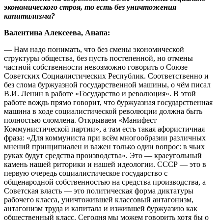
экономического строя, то есть без уничтожения
капитализма?
Валентина Алексеева, Анапа:
— Нам надо понимать, что без смены экономической
структуры общества, без пусть постепенной, но отмены
частной собственности невозможно говорить о Союзе
Советских Социалистических Республик. Соответственно и
без слома буржуазной государственной машины, о чём писал
В.И. Ленин в работе «Государство и революция». В этой
работе вождь прямо говорит, что буржуазная государственная
машина в ходе социалистической революции должна быть
полностью сломлена. Открываем «Манифест
Коммунистической партии», а там есть такая афористичная
фраза: «Для коммуниста при всём многообразии различных
мнений принципиален и важен только один вопрос: в чьих
руках будут средства производства». Это — краеугольный
камень нашей риторики и нашей идеологии. СССР — это в
первую очередь социалистическое государство с
общенародной собственностью на средства производства, а
Советская власть — это политическая форма диктатуры
рабочего класса, уничтожившей классовый антагонизм,
антагонизм труда и капитала и изжившей буржуазию как
общественный класс. Сегодня мы можем говорить хотя бы о