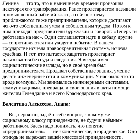
Ленина — это то, что к нынешнему времени произошла
некоторая его трансформация. Ранее пролетариатом называли
промышленный рабочий класс, а сейчас к нему
приближаются те же предприниматели, которые достигают
чего-то собственным умом и собственным трудом. Потом к
ним приходят представители буржуазии и говорят: «Теперь ты
работаешь на нас». Одни соглашаются идти в кабалу, другие
— сопротивляются или уходят в небытие. В нашем
государстве исчезла правоохранительная система, исчезла
судебная. И тот, кто пытается защитить пролетариат,
наказывается без суда и следствия. Я всегда имел
социалистические взгляды, но в своё время был
предпринимателем. Продавал собственные знания, умение
делать инженерные сети и коммуникации. У нас было что-то
вроде коммуны. Мы занимались инженерными системами,
коммуникациями, превращали свои знания в акты помощи
жителям Геленджика и всего Краснодарского края.
Валентина Алексеева, Анапа:
— Вы, вероятно, задаёте себе вопрос, к какому же
социальному классу принадлежите, не будучи наёмным
работником. Здесь надо понимать, что понятие
«предприниматель» — не экономическое, а юридическое. Оно
отнюдь не выражает вашей классовой принадлежности.