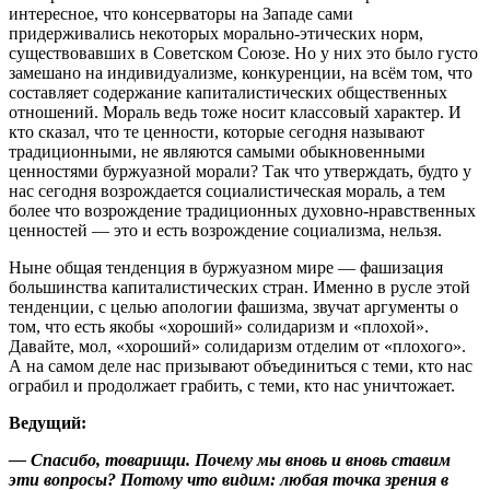
интересное, что консерваторы на Западе сами
придерживались некоторых морально-этических норм,
существовавших в Советском Союзе. Но у них это было густо
замешано на индивидуализме, конкуренции, на всём том, что
составляет содержание капиталистических общественных
отношений. Мораль ведь тоже носит классовый характер. И
кто сказал, что те ценности, которые сегодня называют
традиционными, не являются самыми обыкновенными
ценностями буржуазной морали? Так что утверждать, будто у
нас сегодня возрождается социалистическая мораль, а тем
более что возрождение традиционных духовно-нравственных
ценностей — это и есть возрождение социализма, нельзя.
Ныне общая тенденция в буржуазном мире — фашизация
большинства капиталистических стран. Именно в русле этой
тенденции, с целью апологии фашизма, звучат аргументы о
том, что есть якобы «хороший» солидаризм и «плохой».
Давайте, мол, «хороший» солидаризм отделим от «плохого».
А на самом деле нас призывают объединиться с теми, кто нас
ограбил и продолжает грабить, с теми, кто нас уничтожает.
Ведущий:
— Спасибо, товарищи. Почему мы вновь и вновь ставим
эти вопросы? Потому что видим: любая точка зрения в