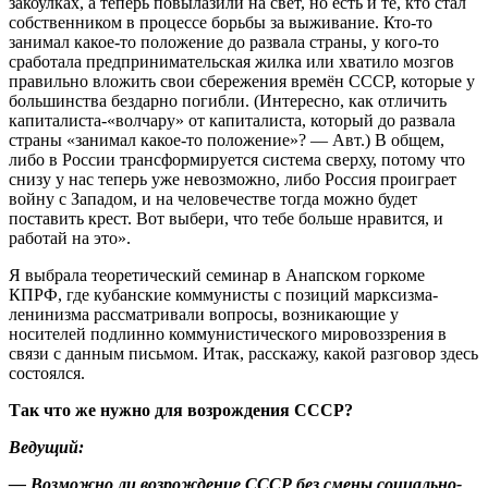
закоулках, а теперь повылазили на свет, но есть и те, кто стал
собственником в процессе борьбы за выживание. Кто-то
занимал какое-то положение до развала страны, у кого-то
сработала предпринимательская жилка или хватило мозгов
правильно вложить свои сбережения времён СССР, которые у
большинства бездарно погибли. (Интересно, как отличить
капиталиста-«волчару» от капиталиста, который до развала
страны «занимал какое-то положение»? — Авт.) В общем,
либо в России трансформируется система сверху, потому что
снизу у нас теперь уже невозможно, либо Россия проиграет
войну с Западом, и на человечестве тогда можно будет
поставить крест. Вот выбери, что тебе больше нравится, и
работай на это».
Я выбрала теоретический семинар в Анапском горкоме
КПРФ, где кубанские коммунисты с позиций марксизма-
ленинизма рассматривали вопросы, возникающие у
носителей подлинно коммунистического мировоззрения в
связи с данным письмом. Итак, расскажу, какой разговор здесь
состоялся.
Так что же нужно для возрождения СССР?
Ведущий:
— Возможно ли возрождение СССР без смены социально-