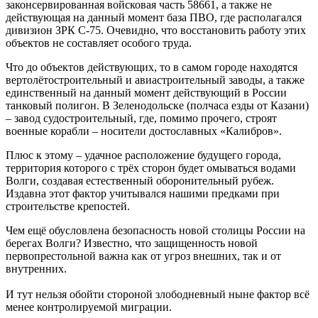
законсервированная войсковая часть 58661, а также не
действующая на данный момент база ПВО, где располагался
дивизион ЗРК С-75. Очевидно, что восстановить работу этих
объектов не составляет особого труда.
Что до объектов действующих, то в самом городе находятся
вертолётостроительный и авиастроительный заводы, а также
единственный на данный момент действующий в России
танковый полигон. В Зеленодольске (полчаса езды от Казани)
– завод судостроительный, где, помимо прочего, строят
военные корабли – носители достославных «Калибров».
Плюс к этому – удачное расположение будущего города,
территория которого с трёх сторон будет омываться водами
Волги, создавая естественный оборонительный рубеж.
Издавна этот фактор учитывался нашими предками при
строительстве крепостей.
Чем ещё обусловлена безопасность новой столицы России на
берегах Волги? Известно, что защищенность новой
первопрестольной важна как от угроз внешних, так и от
внутренних.
И тут нельзя обойти стороной злободневный ныне фактор всё
менее контролируемой миграции.