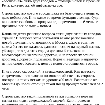
«бесшовная» связь двух городов – столицы новой и прежней.
Речь, конечно же, об инфраструктуре.
Строительство нового города, даже на базе существующего,
дело небыстрое. И на какое то время функция столицы будет
выполняться обоими городами одновременно – всё меньше
прежним, всё больше – новым.
Каким видится решение вопроса связи двух главных городов
страны? В вопросе этом опять-таки важно расположение
новой столицы по отношению к Москве. Дело в том, что
каким бы это ни казалось фантастическим на первый взгляд,
убежден, что два этих города должны быть связаны
высокосортной железной дорогой, и не просто железной
дорогой, а дорогой подземной. Дороги, ведущей напрямую
из-под самого Кремля к центру нового строящегося города.
И не просто скоростной, а сверхскоростной. Как известно,
современные технологии позволяют обеспечить скорость
поездов на таких ветках на уровне 400 км/ч. Расстояние от
Москвы до новой столицы такой поезд пройдет менее чем за 2
часа.
Строительство такой подземной ветки только на первый
взгляд выглядит сверхсложной задачей. Если провести
условную прямую линию между городами, то окажется, что