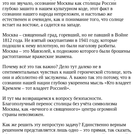
это ни звучало, осознание Москвы как столицы России
глубоко зашито в нашем культурном коде, этот факт в
сознании нашего народа непреложен, и настолько же
естественен и очевиден, как и понимание того, что солнце
встает на востоке, а садится на западе.
Москва – священный град, горевший, но не павший в Войне
1812 года. Не взятый оккупантами в 1941 году, которые
подошли к нему вплотную, но были наголову разбиты.
Москва – это Мавзолей, к подножию которого были брошены
растоптанные вражеские знамена.
Почему всё это так важно? Дело тут далеко не в
сентиментальных чувствах к нашей героической столице, хоть
они и абсолютно ей заслужены. А важно так это потому, что в
сознании нашей нации глубоко укоренена мысль «Кто владеет
Кремлем – тот владеет Россией».
И тут мы возвращаемся к вопросу безопасности.
Благополучный перенос столицы без учёта символизма
Москвы, как «вечного и священного» центра огромной
страны невозможен.
Как же решить эту непростую задачу? Единственно верным
решением представляется лишь одно – это прямая, так сказать,