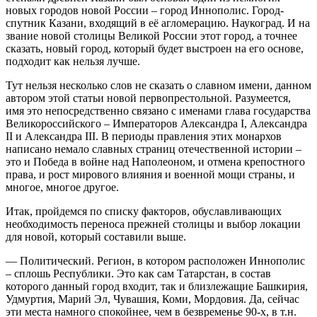
новых городов новой России – город Иннополис. Город-
спутник Казани, входящий в её агломерацию. Наукоград. И на
звание новой столицы Великой России этот город, а точнее
сказать, новый город, который будет выстроен на его основе,
подходит как нельзя лучше.
Тут нельзя несколько слов не сказать о славном имени, данном
автором этой статьи новой первопрестольной. Разумеется,
имя это непосредственно связано с именами глава государства
Великороссийского – Императоров Александра I, Александра
II и Александра III. В периоды правления этих монархов
написано немало славных страниц отечественной истории –
это и Победа в войне над Наполеоном, и отмена крепостного
права, и рост мирового влияния и военной мощи страны, и
многое, многое другое.
Итак, пройдемся по списку факторов, обуславливающих
необходимость переноса прежней столицы и выбор локации
для новой, который составили выше.
— Политический. Регион, в котором расположен Иннополис
– сплошь Республики. Это как сам Татарстан, в состав
которого данный город входит, так и близлежащие Башкирия,
Удмуртия, Марий Эл, Чувашия, Коми, Мордовия. Да, сейчас
эти места намного спокойнее, чем в безвременье 90-х, в т.н.