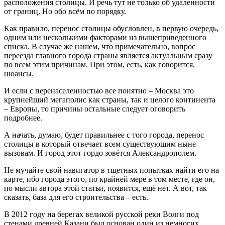
расположения столицы. И речь тут не только об удаленности
от границ. Но обо всём по порядку.
Как правило, перенос столицы обусловлен, в первую очередь,
одним или несколькими факторами из вышеприведенного
списка. В случае же нашем, что примечательно, вопрос
переезда главного города страны является актуальным сразу
по всем этим причинам. При этом, есть, как говорится,
нюансы.
И если с перенаселенностью все понятно – Москва это
крупнейший мегаполис как страны, так и целого континента
– Европы, то причины остальные следует оговорить
подробнее.
А начать, думаю, будет правильнее с того города, перенос
столицы в который отвечает всем существующим ныне
вызовам. И город этот гордо зовётся Александрополем.
Не мучайте свой навигатор в тщетных попытках найти его на
карте, ибо города этого, по крайней мере в том месте, где он,
по мысли автора этой статьи, появится, ещё нет. А вот, так
сказать, база для его строительства – есть.
В 2012 году на берегах великой русской реки Волги под
стенами древней Казани был основан один из немногих