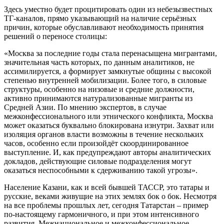
Здесь уместно будет процитировать один из небезызвестных
ТГ-каналов, прямо указывающий на наличие серьёзных
причин, которые обуславливают необходимость принятия
решений о переносе столицы:
«Москва за последние годы стала перенасыщена мигрантами,
значительная часть которых, по данным аналитиков, не
ассимилируется, а формирует замкнутые общины с высокой
степенью внутренней мобилизации. Более того, в силовые
структуры, особенно на низовые и средние должности,
активно принимаются натурализованные мигранты из
Средней Азии. По мнению экспертов, в случае
межконфессионального или этнического конфликта, Москва
может оказаться буквально блокирована изнутри. Захват или
изоляция органов власти возможны в течение нескольких
часов, особенно если произойдёт скоординированное
выступление. И, как предупреждают авторы аналитических
докладов, действующие силовые подразделения могут
оказаться неспособными к сдерживанию такой угрозы».
Население Казани, как и всей бывшей ТАССР, это татары и
русские, веками живущие на этих землях бок о бок. Несмотря
на все проблемы прошлых лет, сегодня Татарстан – пример
по-настоящему гармоничного, и при этом интенсивного
развития. Межнациональное и межконфессиональное