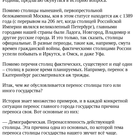
Родины, предлагаю окунуться в историю вопроса.
Помимо столицы нынешней, первопрестольной
белокаменной Москвы, коя в этом статусе находится аж с 1389
года (с перерывом на 206 лет, когда столицей Российской
Империи являлся великолепный Петербург), главными
городами нашей страны были Ладога, Новгород, Владимир и
другие русские города. И это только, так сказать, столицы
официальные. В разные периоды, такие как, например, смута
времен гражданской войны, фактическими столицами России
успели побывать и Иркутск, и Омск, и даже Уфа.
Помимо перечня столиц фактических, существуют и ещё один
– столиц в разное время планируемых. Например, перенос в
Екатеринбург рассматривался аж трижды.
Итак, чем же обусловливается перенос столицы того или
иного государства?
История знает множество примеров, и в каждой конкретной
ситуации перенос главного города государства причина
переноса своя. Вот основные из них:
— Демографическая. Перенаселенность действующей
столицы. Эта причина одна из основных, по которой тема
переноса столицы государства нашего звучит всё чаще.