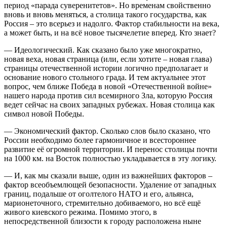
период «парада суверенитетов». Но временам свойственно
вновь и вновь меняться, а столица такого государства, как
Россия – это всерьез и надолго. Фактор стабильности на века,
а может быть, и на всё новое тысячелетие вперед. Кто знает?
— Идеологический. Как сказано было уже многократно,
новая веха, новая страница (или, если хотите – новая глава)
страницы отечественной истории логично предполагает и
основание нового стольного града. И тем актуальнее этот
вопрос, чем ближе Победа в новой «Отечественной войне»
нашего народа против сил всемирного Зла, которую Россия
ведет сейчас на своих западных рубежах. Новая столица как
символ новой Победы.
— Экономический фактор. Сколько слов было сказано, что
России необходимо более гармоничное и всестороннее
развитие её огромной территории. И перенос столицы почти
на 1000 км. на Восток полностью укладывается в эту логику.
— И, как мы сказали выше, один из важнейших факторов –
фактор всеобъемлющей безопасности. Удаление от западных
границ, подальше от оголтелого НАТО и его, альянса,
марионеточного, стремительно добиваемого, но всё ещё
живого киевского режима. Помимо этого, в
непосредственной близости к городу расположена ныне