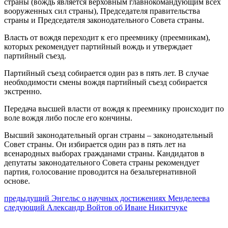
страны (вождь является верховным главнокомандующим всех
вооруженных сил страны), Председателя правительства
страны и Председателя законодательного Совета страны.
Власть от вождя переходит к его преемнику (преемникам),
которых рекомендует партийный вождь и утверждает
партийный съезд.
Партийный съезд собирается один раз в пять лет. В случае
необходимости смены вождя партийный съезд собирается
экстренно.
Передача высшей власти от вождя к преемнику происходит по
воле вождя либо после его кончины.
Высший законодательный орган страны – законодательный
Совет страны. Он избирается один раз в пять лет на
всенародных выборах гражданами страны. Кандидатов в
депутаты законодательного Совета страны рекомендует
партия, голосование проводится на безальтернативной
основе.
Навигация
Предыдущий
предыдущий
Энгельс о научных достижениях Менделеева
Следующее
пост:
следующий
Александр Войтов об Иване Никитчуке
по
сообщение:
записям
Сайт Коммунистической партии Российской