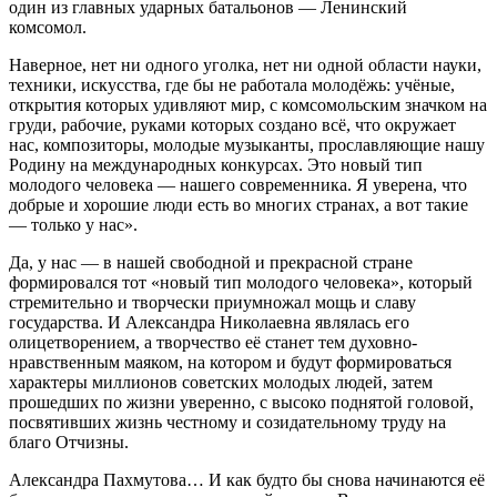
один из главных ударных батальонов — Ленинский
комсомол.
Наверное, нет ни одного уголка, нет ни одной области науки,
техники, искусства, где бы не работала молодёжь: учёные,
открытия которых удивляют мир, с комсомольским значком на
груди, рабочие, руками которых создано всё, что окружает
нас, композиторы, молодые музыканты, прославляющие нашу
Родину на международных конкурсах. Это новый тип
молодого человека — нашего современника. Я уверена, что
добрые и хорошие люди есть во многих странах, а вот такие
— только у нас».
Да, у нас — в нашей свободной и прекрасной стране
формировался тот «новый тип молодого человека», который
стремительно и творчески приумножал мощь и славу
государства. И Александра Николаевна являлась его
олицетворением, а творчество её станет тем духовно-
нравственным маяком, на котором и будут формироваться
характеры миллионов советских молодых людей, затем
прошедших по жизни уверенно, с высоко поднятой головой,
посвятивших жизнь честному и созидательному труду на
благо Отчизны.
Александра Пахмутова… И как будто бы снова начинаются её