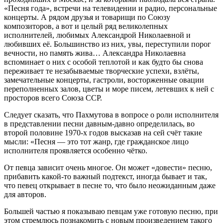
«Песня года», встречи на телевидении и радио, персональные
концерты. А рядом друзья и товарищи по Союзу
композиторов, а вот и целый ряд великолепных
исполнителей, любимых Александрой Николаевной и
любивших её. Большинство из них, увы, переступили порог
вечности, но память жива… Александра Николаевна
вспоминает о них с особой теплотой и как будто бы снова
переживает те незабываемые творческие успехи, взлёты,
замечательные концерты, гастроли, восторженные овации
переполненных залов, цветы и море писем, летевших к ней с
просторов всего Союза ССР.
Следует сказать, что Пахмутова в вопросе о роли исполнителя
в представлении песни давным-давно определилась, во
второй половине 1970-х годов высказав на сей счёт такие
мысли: «Песня — это тот жанр, где гражданское лицо
исполнителя проявляется особенно чётко.
От певца зависит очень многое. Он может «довести» песню,
прибавить какой-то важный подтекст, иногда бывает и так,
что певец открывает в песне то, что было неожиданным даже
для авторов.
Большей частью я показываю певцам уже готовую песню, при
этом стремлюсь познакомить с новым произведением такого