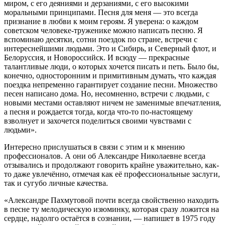
миром, с его деяниями и дерзаниями, с его высокими
моральными принципами. Песня для меня — это всегда
признание в любви к моим героям. Я уверена: о каждом
советском человеке-труженике можно написать песню. Я
вспоминаю десятки, сотни поездок по стране, встречи с
интереснейшими людьми. Это и Сибирь, и Северный флот, и
Белоруссия, и Новороссийск. И всюду — прекрасные
талантливые люди, о которых хочется писать и петь. Было бы,
конечно, односторонним и примитивным думать, что каждая
поездка непременно гарантирует создание песни. Множество
песен написано дома. Но, несомненно, встречи с людьми, с
новыми местами оставляют ничем не заменимые впечатления,
а песня и рождается тогда, когда что-то по-настоящему
взволнует и захочется поделиться своими чувствами с
людьми».
Интересно прислушаться в связи с этим и к мнению
профессионалов. А они об Александре Николаевне всегда
отзывались и продолжают говорить крайне уважительно, как-
то даже увлечённо, отмечая как её профессиональные заслуги,
так и сугубо личные качества.
«Александре Пахмутовой почти всегда свойственно находить
в песне ту мелодическую изюминку, которая сразу ложится на
сердце, надолго остаётся в сознании, — напишет в 1975 году