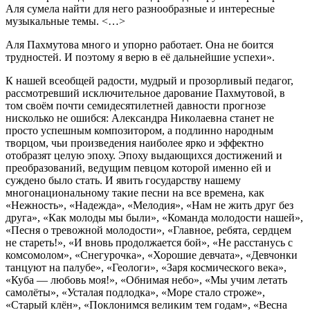
Аля сумела найти для него разнообразные и интересные
музыкальные темы. <…>
Аля Пахмутова много и упорно работает. Она не боится
трудностей. И поэтому я верю в её дальнейшие успехи».
К нашей всеобщей радости, мудрый и прозорливый педагог,
рассмотревший исключительное дарование Пахмутовой, в
том своём почти семидесятилетней давности прогнозе
нисколько не ошибся: Александра Николаевна станет не
просто успешным композитором, а подлинно народным
творцом, чьи произведения наиболее ярко и эффектно
отобразят целую эпоху. Эпоху выдающихся достижений и
преобразований, ведущим певцом которой именно ей и
суждено было стать. И явить государству нашему
многонациональному такие песни на все времена, как
«Нежность», «Надежда», «Мелодия», «Нам не жить друг без
друга», «Как молоды мы были», «Команда молодости нашей»,
«Песня о тревожной молодости», «Главное, ребята, сердцем
не стареть!», «И вновь продолжается бой», «Не расстанусь с
комсомолом», «Снегурочка», «Хорошие девчата», «Девчонки
танцуют на палубе», «Геологи», «Заря космического века»,
«Куба — любовь моя!», «Обнимая небо», «Мы учим летать
самолёты», «Усталая подлодка», «Море стало строже»,
«Старый клён», «Поклонимся великим тем годам», «Весна