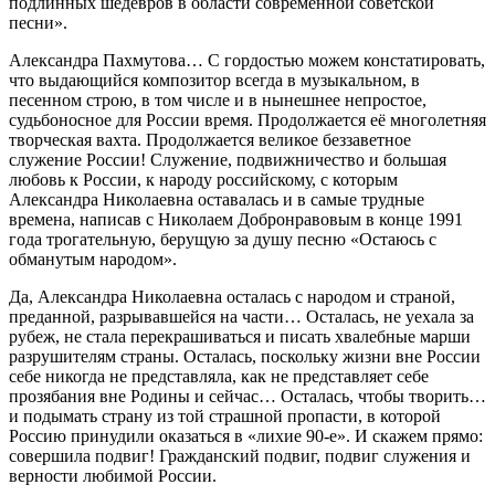
подлинных шедевров в области современной советской
песни».
Александра Пахмутова… С гордостью можем констатировать,
что выдающийся композитор всегда в музыкальном, в
песенном строю, в том числе и в нынешнее непростое,
судьбоносное для России время. Продолжается её многолетняя
творческая вахта. Продолжается великое беззаветное
служение России! Служение, подвижничество и большая
любовь к России, к народу российскому, с которым
Александра Николаевна оставалась и в самые трудные
времена, написав с Николаем Добронравовым в конце 1991
года трогательную, берущую за душу песню «Остаюсь с
обманутым народом».
Да, Александра Николаевна осталась с народом и страной,
преданной, разрывавшейся на части… Осталась, не уехала за
рубеж, не стала перекрашиваться и писать хвалебные марши
разрушителям страны. Осталась, поскольку жизни вне России
себе никогда не представляла, как не представляет себе
прозябания вне Родины и сейчас… Осталась, чтобы творить…
и подымать страну из той страшной пропасти, в которой
Россию принудили оказаться в «лихие 90-е». И скажем прямо:
совершила подвиг! Гражданский подвиг, подвиг служения и
верности любимой России.