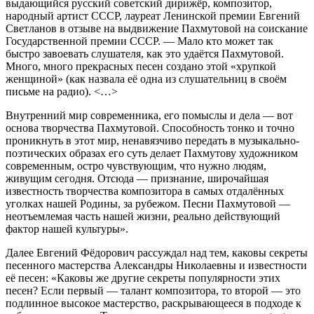
выдающийся русский советский дирижёр, композитор,
народный артист СССР, лауреат Ленинской премии Евгений
Светланов в отзыве на выдвижение Пахмутовой на соискание
Государственной премии СССР. — Мало кто может так
быстро завоевать слушателя, как это удаётся Пахмутовой.
Много, много прекрасных песен создано этой «хрупкой
женщиной» (как назвала её одна из слушательниц в своём
письме на радио). <…>
Внутренний мир современника, его помыслы и дела — вот
основа творчества Пахмутовой. Способность тонко и точно
проникнуть в этот мир, ненавязчиво передать в музыкально-
поэтических образах его суть делает Пахмутову художником
современным, остро чувствующим, что нужно людям,
живущим сегодня. Отсюда — признание, широчайшая
известность творчества композитора в самых отдалённых
уголках нашей Родины, за рубежом. Песни Пахмутовой —
неотъемлемая часть нашей жизни, реально действующий
фактор нашей культуры».
Далее Евгений Фёдорович рассуждал над тем, каковы секреты
песенного мастерства Александры Николаевны и известности
её песен: «Каковы же другие секреты популярности этих
песен? Если первый — талант композитора, то второй — это
подлинное высокое мастерство, раскрывающееся в подходе к