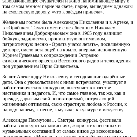
завораживающее слушателей и живо напоминающее миру о
том самом земном парне на свете, парне, вышедшем однажды
на смоленскую дорогу, «что к звёздам привела».
Желанным гостем была Александра Николаевна и в Артеке, и
в «Орлёнке». Там-то вместе с незабвенным Николаем
Николаевичем Добронравовым она в 1965 году напишет
бойкую, задиристую, проникнутую оптимизмом,
патриотичную песню «Орлята учатся летать», посвящённую
детворе, смело встающей на крыло, впервые исполненную
Юрием Гуляевым в сопровождении Эстрадно-
симфонического оркестра Всесоюзного радио и телевидения
под управлением Юрия Силантьева.
Знают Александру Николаевну и сегодняшние одарённые
дети. Она с удовольствием с ними встречается, участвует в
работе творческих конкурсов, выступает в качестве
наставника и педагога. И, что самое главное, так же, как и
прежде, дарит им свой неповторимый, потрясающий
жизненный оптимизм, свою страстную любовь к России, к
народу нашему, к песне, к музыке, к культуре и искусству.
Александра Пахмутова… Смотры, конкурсы, фестивали,
работа в конкурсных комиссиях, жюри этих песенных и
музыкальных состязаний от самых низов до всесоюзных,
проходивших в Москве, и за которыми наблюдала вся страна.