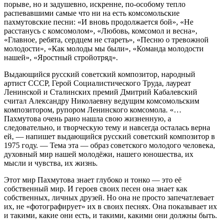
порыве, но и задушевно, искренне, по-особому тепло
распевавшими самые что ни на есть комсомольские
пахмутовские песни: «И вновь продолжается бой», «Не
расстанусь с комсомолом», «Любовь, комсомол и весна»,
«Главное, ребята, сердцем не стареть», «Песню о тревожной
молодости», «Как молоды мы были», «Команда молодости
нашей», «Яростный стройотряд».
Выдающийся русский советский композитор, народный
артист СССР, Герой Социалистического Труда, лауреат
Ленинской и Сталинских премий Дмитрий Кабалевский
считал Александру Николаевну ведущим комсомольским
композитором, рупором Ленинского комсомола. «…
Пахмутова очень рано нашла свою жизненную, а
следовательно, и творческую тему и навсегда осталась верна
ей, — напишет выдающийся русский советский композитор в
1975 году. — Тема эта — образ советского молодого человека,
духовный мир нашей молодёжи, нашего юношества, их
мысли и чувства, их жизнь.
Этот мир Пахмутова знает глубоко и тонко — это её
собственный мир. И героев своих песен она знает как
собственных, личных друзей. Но она не просто запечатлевает
их, не «фотографирует» их в своих песнях. Она показывает их
и такими, какие они есть, и такими, какими они должны быть.