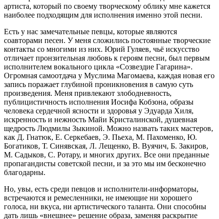
артиста, который по своему творческому облику мне кажется
наиболее подходящим для исполнения именно этой песни.
Есть у нас замечательные певцы, которые являются
соавторами песен. У меня сложились постоянные творческие
контакты со многими из них. Юрий Гуляев, чьё искусство
отличает пронзительная любовь к героям песни, был первым
исполнителем вокального цикла «Созвездие Гагарина».
Огромная самоотдача у Муслима Магомаева, каждая новая его
запись поражает глубиной проникновения в самую суть
произведения. Меня привлекают злободневность,
публицистичность исполнения Иосифа Кобзона, образы
человека сердечной ясности и здоровья у Эдуарда Хиля,
искренность и нежность Майи Кристалинской, душевная
щедрость Людмилы Зыкиной. Можно назвать таких мастеров,
как Д. Гнатюк, Е. Серкебаев, Э. Пьеха, М. Пахоменко, Ю.
Богатиков, Т. Синявская, Л. Лещенко, В. Вуячич, Б. Закиров,
М. Садыков, С. Ротару, и многих других. Все они преданные
пропагандисты советской песни, и за это мы им бесконечно
благодарны.
Но, увы, есть среди певцов и исполнители-информаторы,
встречаются и ремесленники, не имеющие ни хорошего
голоса, ни вкуса, ни артистического таланта. Они способны
дать лишь «внешнее» решение образа, заменяя раскрытие