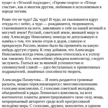
пуще» и «Усталой подлодке», «Героям спорта» и «Птице
счастья», как и многим другим, любимым и исполняемым в
народе песням.
Разве это не чудо? Да, чудо! И чудо, не свалившееся вдруг
откуда-то с небес, а чудо — рождавшееся, творившееся,
становившееся на ноги, заявлявшее о себе на нашей великой и
могучей земле! Русской, советской земле, явившей миру и
саму Александру Николаевну, никогда не допускавшую и
намёка о том, что землю отцов и дедов, славную и
прекрасную Россию, можно было бы променять на какую-
нибудь другую страну. К сему добавим, что Александра
Николаевна всегда очень сдержанно относилась и к успеху
как таковому. Его, неколебимо убеждена композитор, следует
заслужить. Гнаться же за мнимой успешностью и
сиюминутной славой — удел бесталанных и примитивных
подражателей, лишённых способности творить.
Александра Пахмутова… И опять раздаются громовые
раскаты, мощно перекликающиеся с многомиллионными
голосами комсомолии. С голосами советской молодёжи,
объединённой в рядах Ленинского комсомола, на всех
континентах планеты демонстрировавшего свою силу, мощь,
непререкаемый авторитет среди всей прогрессивной
молодёжи мира. С голосами, дружно, монолитно, в едином