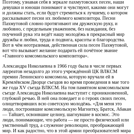
Поэтому, узнавая себя в зеркале пахмутовских песен, наши
девушки и юноши понимают и чувствуют, какими они могут
и должны стать, если будут стремиться к лучшему, о котором
рассказывают песни их любимого композитора. Песни
Пахмутовой словно протягивают им дружескую руку, и
любовно, с предельным уважением, без назидания, без
поучений рука эта ведёт нашу молодёжь в прекрасный мир
дружбы и любви, труда и подвига, красоты и благородства.
Вот в чём неотразимая, действенная сила песен Пахмутовой,
вот что вызывает желание подарить ей почётное звание
«Главного комсомольского композитора».
Александра Николаевна в 1966 году была в числе первых
лауреатов незадолго до этого учреждённой ЦК ВЛКСМ
премии Ленинского комсомола, которую вручали ей в
Кремлёвском Дворце съездов во время проведения в мае того
же года XV съезда ВЛКСМ. На том памятном комсомольском
съезде Александра Николаевна выступит с проникновенной,
глубокой речью. В ней она поведает и о героях своих песен,
олицетворявших всю советскую молодёжь. «Для меня это
люди, построившие комсомольскую Магнитку, Братск, Абакан
— Тайшет, освоившие целину, шагнувшие в космос. Это
люди, понимающие, что работа — не просто физический или
умственный труд, а служение революции, преображающей
мир. И как радостно, что в этой армии преобразователей мира