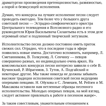
драматургии произведения претенциозностью, развязностью,
а порой и безвкусицей исполнения.
Думаю, что конкурсы на лучшее исполнение песни следует
проводить ежегодно. Тем более что у большого друга
советской песни — Эстрадно-симфонического оркестра
Центрального телевидения и Всесоюзного радио и его
руководителя Юрия Васильевича Силантьева есть в этом деле
огромный опыт и подлинный творческий энтузиазм.
Исполнительство песни должно постоянно иметь приток
свежих сил. Отрадно, что в последние годы в эфире
появились новые имена. Достаточно вспомнить, например, Л.
Сметанникова, В. Толкунову, Л. Сенчину — певцов
совершенно разных, но индивидуально очень ярких. На
комсомольских конкурсах песни интересно заявили о себе В.
Кучинский, Р. Ибрагимов, З. Тутов, А. Подгайский и
некоторые другие. Мы также никогда не должны забывать
высокие традиции исполнения советской песни ведущими
оперными певцами. Н. Обухова и С. Лемешев, М. Рейзен и М.
Максакова оставили нам нетленные образцы песенного
исполнительства. Молодых оперных певцов, на мой взгляд,
следует активнее привлекать к работе в песенном жанре».
За таким совестливым, уважительным отношением к