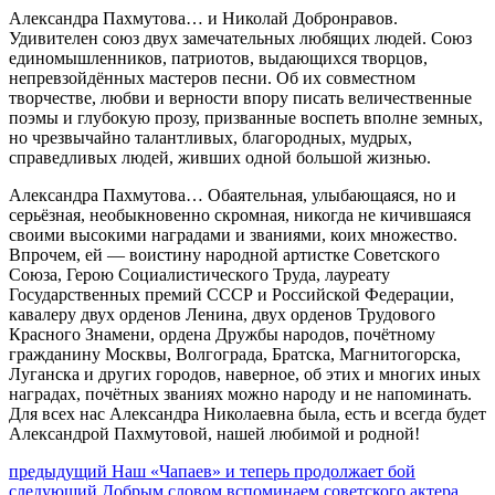
Александра Пахмутова… и Николай Добронравов.
Удивителен союз двух замечательных любящих людей. Союз
единомышленников, патриотов, выдающихся творцов,
непревзойдённых мастеров песни. Об их совместном
творчестве, любви и верности впору писать величественные
поэмы и глубокую прозу, призванные воспеть вполне земных,
но чрезвычайно талантливых, благородных, мудрых,
справедливых людей, живших одной большой жизнью.
Александра Пахмутова… Обаятельная, улыбающаяся, но и
серьёзная, необыкновенно скромная, никогда не кичившаяся
своими высокими наградами и званиями, коих множество.
Впрочем, ей — воистину народной артистке Советского
Союза, Герою Социалистического Труда, лауреату
Государственных премий СССР и Российской Федерации,
кавалеру двух орденов Ленина, двух орденов Трудового
Красного Знамени, ордена Дружбы народов, почётному
гражданину Москвы, Волгограда, Братска, Магнитогорска,
Луганска и других городов, наверное, об этих и многих иных
наградах, почётных званиях можно народу и не напоминать.
Для всех нас Александра Николаевна была, есть и всегда будет
Александрой Пахмутовой, нашей любимой и родной!
Навигация
Предыдущий
предыдущий
Наш «Чапаев» и теперь продолжает бой
Следующее
пост:
следующий
Добрым словом вспоминаем советского актера