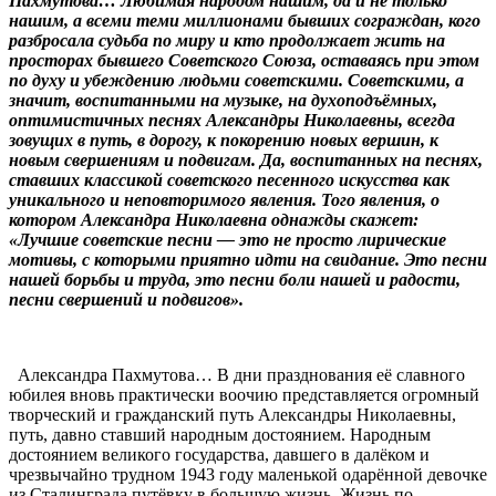
Пахмутова… Любимая народом нашим, да и не только
нашим, а всеми теми миллионами бывших сограждан, кого
разбросала судьба по миру и кто продолжает жить на
просторах бывшего Советского Союза, оставаясь при этом
по духу и убеждению людьми советскими. Советскими, а
значит, воспитанными на музыке, на духоподъёмных,
оптимистичных песнях Александры Николаевны, всегда
зовущих в путь, в дорогу, к покорению новых вершин, к
новым свершениям и подвигам. Да, воспитанных на песнях,
ставших классикой советского песенного искусства как
уникального и неповторимого явления. Того явления, о
котором Александра Николаевна однажды скажет:
«Лучшие советские песни — это не просто лирические
мотивы, с которыми приятно идти на свидание. Это песни
нашей борьбы и труда, это песни боли нашей и радости,
песни свершений и подвигов».
Александра Пахмутова… В дни празднования её славного
юбилея вновь практически воочию представляется огромный
творческий и гражданский путь Александры Николаевны,
путь, давно ставший народным достоянием. Народным
достоянием великого государства, давшего в далёком и
чрезвычайно трудном 1943 году маленькой одарённой девочке
из Сталинграда путёвку в большую жизнь. Жизнь по-