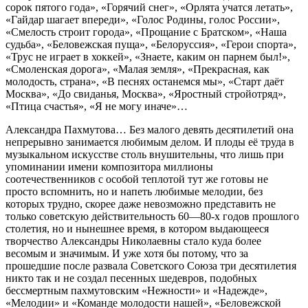
сорок пятого года», «Горячий снег», «Орлята учатся летать»,
«Гайдар шагает впереди», «Голос Родины, голос России»,
«Смелость строит города», «Прощание с Братском», «Наша
судьба», «Беловежская пуща», «Белоруссия», «Герои спорта»,
«Трус не играет в хоккей», «Знаете, каким он парнем был!»,
«Смоленская дорога», «Малая земля», «Прекрасная, как
молодость, страна», «В песнях останемся мы», «Старт даёт
Москва», «До свиданья, Москва», «Яростный стройотряд»,
«Птица счастья», «Я не могу иначе»…
Александра Пахмутова… Без малого девять десятилетий она
непрерывно занимается любимым делом. И плоды её труда в
музыкальном искусстве столь внушительны, что лишь при
упоминании имени композитора миллионы
соотечественников с особой теплотой тут же готовы не
просто вспомнить, но и напеть любимые мелодии, без
которых трудно, скорее даже невозможно представить не
только советскую действительность 60—80-х годов прошлого
столетия, но и нынешнее время, в котором выдающееся
творчество Александры Николаевны стало куда более
весомым и значимым. И уже хотя бы потому, что за
прошедшие после развала Советского Союза три десятилетия
никто так и не создал песенных шедевров, подобных
бессмертным пахмутовским «Нежности» и «Надежде»,
«Мелодии» и «Команде молодости нашей», «Беловежской