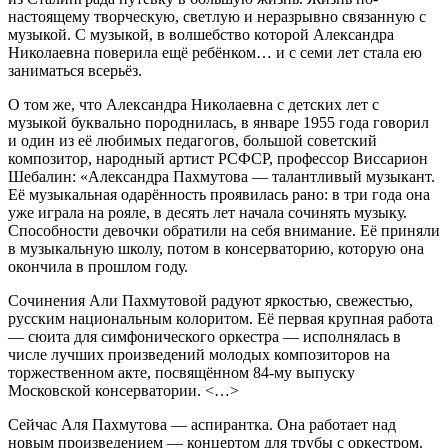
настоящему творческую, светлую и неразрывно связанную с
музыкой. С музыкой, в волшебство которой Александра
Николаевна поверила ещё ребёнком… и с семи лет стала ею
заниматься всерьёз.
О том же, что Александра Николаевна с детских лет с
музыкой буквально породнилась, в январе 1955 года говорил
и один из её любимых педагогов, большой советский
композитор, народный артист РСФСР, профессор Виссарион
Шебалин: «Александра Пахмутова — талантливый музыкант.
Её музыкальная одарённость проявилась рано: в три года она
уже играла на рояле, в десять лет начала сочинять музыку.
Способности девочки обратили на себя внимание. Её приняли
в музыкальную школу, потом в консерваторию, которую она
окончила в прошлом году.
Сочинения Али Пахмутовой радуют яркостью, свежестью,
русским национальным колоритом. Её первая крупная работа
— сюита для симфонического оркестра — исполнялась в
числе лучших произведений молодых композиторов на
торжественном акте, посвящённом 84-му выпуску
Московской консерватории. <…>
Сейчас Аля Пахмутова — аспирантка. Она работает над
новым произведением — концертом для трубы с оркестром.