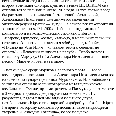
бесконечные поездки по огромной стране. Вот опять перед
взором возникает Сибирь, куда по путёвке ЦК ВЛКСМ она
отправится за песнями в июле 1962 года. И тут, только вроде
бы расставшись с привычной столичной обстановкой,
Александра Николаевна уже движется вдоль линии
электропередачи Братск — Тулун… а вскоре ребята-строители
запоют её песню «ЛЭП-500». Побывает тогда молодой
композитор и на комсомольских стройках Сибири: в
Ангарске, Иркутске, Усолье, Улан-Удэ, в маленьких таёжных
селениях. А по стране разлетятся «Звёзды над тайгой»,
«Письмо на Усть-Илим», «Главное, ребята, сердцем не
стареть!», «Девчонки танцуют на палубе». Особо повезёт
инженеру Марчуку. О нём Александра Николаевна напишет
песню «Марчук играет на гитаре».
А вот она уже среди моряков Северного флота… Новое
командировочное задание… и Александра Николаевна мчится
на оленях по тундре где-то под Мурманском. Или наблюдает
за плавкой стали на Магнитогорском металлургическом
комбинате… Тут же, присмотритесь, и Пахмутову вы заметите
в Звёздном городке, среди друзей-космонавтов… И,
разумеется, рядом с ней мы видим большого друга,
незабываемого Юру с его широкой и доброй улыбкой… Юрия
Гагарина, которому композитор посвятит своё выдающееся
творение «Созвездие Гагарина», более полувека