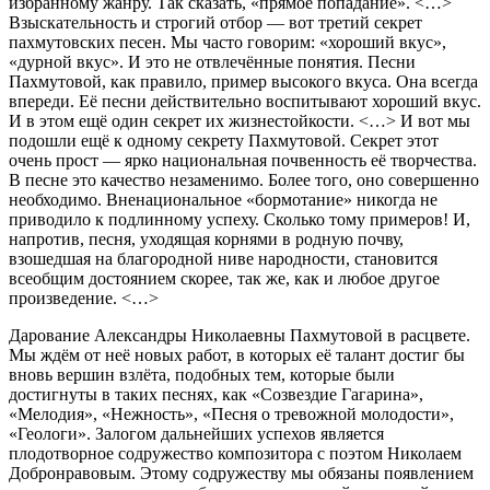
избранному жанру. Так сказать, «прямое попадание». <…>
Взыскательность и строгий отбор — вот третий секрет
пахмутовских песен. Мы часто говорим: «хороший вкус»,
«дурной вкус». И это не отвлечённые понятия. Песни
Пахмутовой, как правило, пример высокого вкуса. Она всегда
впереди. Её песни действительно воспитывают хороший вкус.
И в этом ещё один секрет их жизнестойкости. <…> И вот мы
подошли ещё к одному секрету Пахмутовой. Секрет этот
очень прост — ярко национальная почвенность её творчества.
В песне это качество незаменимо. Более того, оно совершенно
необходимо. Вненациональное «бормотание» никогда не
приводило к подлинному успеху. Сколько тому примеров! И,
напротив, песня, уходящая корнями в родную почву,
взошедшая на благородной ниве народности, становится
всеобщим достоянием скорее, так же, как и любое другое
произведение. <…>
Дарование Александры Николаевны Пахмутовой в расцвете.
Мы ждём от неё новых работ, в которых её талант достиг бы
вновь вершин взлёта, подобных тем, которые были
достигнуты в таких песнях, как «Созвездие Гагарина»,
«Мелодия», «Нежность», «Песня о тревожной молодости»,
«Геологи». Залогом дальнейших успехов является
плодотворное содружество композитора с поэтом Николаем
Добронравовым. Этому содружеству мы обязаны появлением