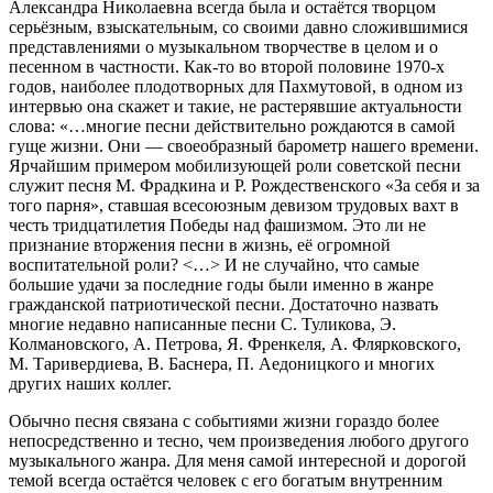
Александра Николаевна всегда была и остаётся творцом
серьёзным, взыскательным, со своими давно сложившимися
представлениями о музыкальном творчестве в целом и о
песенном в частности. Как-то во второй половине 1970-х
годов, наиболее плодотворных для Пахмутовой, в одном из
интервью она скажет и такие, не растерявшие актуальности
слова: «…многие песни действительно рождаются в самой
гуще жизни. Они — своеобразный барометр нашего времени.
Ярчайшим примером мобилизующей роли советской песни
служит песня М. Фрадкина и Р. Рождественского «За себя и за
того парня», ставшая всесоюзным девизом трудовых вахт в
честь тридцатилетия Победы над фашизмом. Это ли не
признание вторжения песни в жизнь, её огромной
воспитательной роли? <…> И не случайно, что самые
большие удачи за последние годы были именно в жанре
гражданской патриотической песни. Достаточно назвать
многие недавно написанные песни С. Туликова, Э.
Колмановского, А. Петрова, Я. Френкеля, А. Флярковского,
М. Таривердиева, В. Баснера, П. Аедоницкого и многих
других наших коллег.
Обычно песня связана с событиями жизни гораздо более
непосредственно и тесно, чем произведения любого другого
музыкального жанра. Для меня самой интересной и дорогой
темой всегда остаётся человек с его богатым внутренним