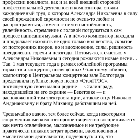
профессии вокалиста, как и за всей внешней стороной
профессиональной деятельности композитора, стояли
каждодневный труд, о котором Александра Николаевна в силу
своей врождённой скромности не очень-то любит и
распространяться, а вместе с ним и настойчивость,
увлечённость, стремление с головой погружаться в сам
процесс написания музыки. А в нём-то композитор находила
и продолжает находить не одно только волшебство, скрытое
от посторонних взоров, но и вдохновение, силы, решимость
преодолевать горечи и невзгоды. Потому-то, к счастью, у
Александры Николаевны и сегодня рождаются новые песни…
Так, 1 мая текущего года в рамках юбилейной программы
торжеств и концертов, посвящённых 95-летнему юбилею,
композитор в Центральном концертном зале Волгограда
представила публике новую песню «СталГРЭС»,
посвящённую своей малой родине — Сталинграду,
находившейся на его окраине — Бекетовке — и
расположенной там электростанции, а также отцу Николаю
Андриановичу и брату Михаилу, работавшим на ней.
Чрезвычайно важно, тем более сейчас, когда некоторыми
современниками композиторское творчество воспринимается
как нечто отвлечённое, малозначимое и не требующее
практически никаких затрат времени, вдохновения и
мыслительной деятельности, подчеркнуть и то, что