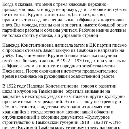
Когда я сказала, что меня с тремя классами церковно-
приходской школы никуда не примут, да и Тамбовский губком
не отпустит, Крупская ответила: «Для таких, как вы,
правительство создало специальные рабфаки для подготовки
в вуз. Вы молоды, полны сил и энергии, имеете большой опыт
партийной работы и обязаны учиться. Рабочие нынче должны
не только стоять у станка, а и управлять страной».
Надежда Константиновна написала затем в ЦК партии письмо
с просьбой отозвать Замогильную из Тамбова и направить на
учёбу. Так, с помощью Крупской наша землячка получила
путёвку в большую жизнь. В 1922—1930 годах она училась на
рабфаке, а затем в институте народного хозяйства имени
Плеханова. После окончания института продолжительное
время находилась на руководящей хозяйственной работе.
В 1922 году Надежда Константиновна, говоря о развитии
школ и клубов на Тамбовщине, обратила внимание на
закрытие в некоторых уездах изб-читален и других культурно-
просветительных учреждений. Это вызвало у неё тревогу, о
чём, в частности, свидетельствует один из документов,
хранящийся в государственном архиве нашей области и
опубликованный в сборнике документов «Культурное
строительство в Тамбовской губернии 1918—1928 гг.». Это
письмо Крупской Тамбовскому уездному отделу народного