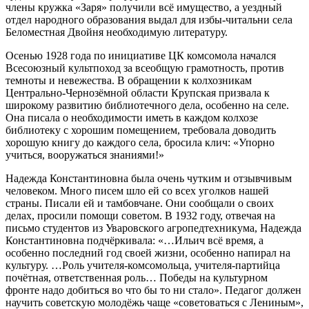
члены кружка «Заря» получили всё имущество, а уездный
отдел народного образования выдал для избы-читальни села
Беломестная Двойня необходимую литературу.
Осенью 1928 года по инициативе ЦК комсомола начался
Всесоюзный культпоход за всеобщую грамотность, против
темноты и невежества. В обращении к колхозникам
Центрально-Чернозёмной области Крупская призвала к
широкому развитию библиотечного дела, особенно на селе.
Она писала о необходимости иметь в каждом колхозе
библиотеку с хорошим помещением, требовала доводить
хорошую книгу до каждого села, бросила клич: «Упорно
учиться, вооружаться знаниями!»
Надежда Константиновна была очень чутким и отзывчивым
человеком. Много писем шло ей со всех уголков нашей
страны. Писали ей и тамбовчане. Они сообщали о своих
делах, просили помощи советом. В 1932 году, отвечая на
письмо студентов из Уваровского агропедтехникума, Надежда
Константиновна подчёркивала: «…Ильич всё время, а
особенно последний год своей жизни, особенно напирал на
культуру. …Роль учителя-комсомольца, учителя-партийца
почётная, ответственная роль… Победы на культурном
фронте надо добиться во что бы то ни стало». Педагог должен
научить советскую молодёжь чаще «советоваться с Лениным»,