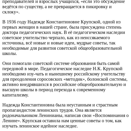
преподавателей и взрослых учащихся, «если это обсуждение
ведётся по существу, а не превращается в пикировку и
склоку».
В 1936 году Надежде Константиновне Крупской, одной из
первых женщин в нашей стране, была присуждена степень
доктора педагогических наук. В её педагогическом наследии
советское учительство черпало, как из неиссякаемого
источника, всё новые и новые идеи, мудрые советы, так
необходимые для развития советской общеобразовательной
школы.
Они помогали советской системе образования быть самой
передовой в мире. Педагогическое наследие Н.К. Крупской
необходимо изу-чать и нынешнему российскому учительству
для преодоления соросовских «методик», болонской системы,
активно внедрявшихся в российские общеобразовательную и
высшую школы в период перехода к современному
капитализму.
Надежда Константиновна была неустанным и страстным
пропагандистом ленинских трудов. Она является
родоначальником Ленинианы, написав свои «Воспоминания о
Ленине». Крупская оставила нам ценные советы о том, как
изучать ленинское идейное наследие.