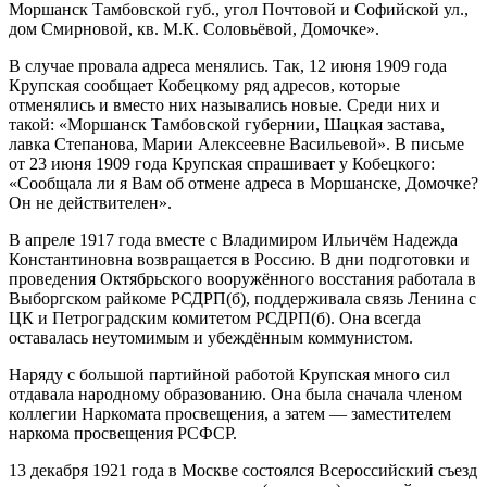
Моршанск Тамбовской губ., угол Почтовой и Софийской ул.,
дом Смирновой, кв. М.К. Соловьёвой, Домочке».
В случае провала адреса менялись. Так, 12 июня 1909 года
Крупская сообщает Кобецкому ряд адресов, которые
отменялись и вместо них назывались новые. Среди них и
такой: «Моршанск Тамбовской губернии, Шацкая застава,
лавка Степанова, Марии Алексеевне Васильевой». В письме
от 23 июня 1909 года Крупская спрашивает у Кобецкого:
«Сообщала ли я Вам об отмене адреса в Моршанске, Домочке?
Он не действителен».
В апреле 1917 года вместе с Владимиром Ильичём Надежда
Константиновна возвращается в Россию. В дни подготовки и
проведения Октябрьского вооружённого восстания работала в
Выборгском райкоме РСДРП(б), поддерживала связь Ленина с
ЦК и Петроградским комитетом РСДРП(б). Она всегда
оставалась неутомимым и убеждённым коммунистом.
Наряду с большой партийной работой Крупская много сил
отдавала народному образованию. Она была сначала членом
коллегии Наркомата просвещения, а затем — заместителем
наркома просвещения РСФСР.
13 декабря 1921 года в Москве состоялся Всероссийский съезд