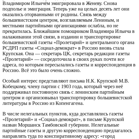
Владимиром Ильичём эмигрировала в Женеву. Снова
подполье и эмиграция. Теперь уже на целых десять лет они
оказались оторванными от родины. Связь между
большевистским центром, возглавляемым Лениным, и
местными партийными организациями ослабла, но не
прекратилась. Ближайшим помощником Владимира Ильича в
налаживании этой связи, в издании и транспортировке
большевистской газеты «Пролетарий» и центрального органа
РСДРП газеты «Социал-демократ» в Россию вновь стала
Крупская. Она — секретарь ЦК, секретарь редакции газеты
«Пролетарий» — сосредоточила в своих руках почти все
адреса, по которым пересылались газеты и корреспонденция в
Россию. Всё это было очень сложно.
Особый интерес представляют письма Н.К. Крупской М.В.
Кобецкому, члену партии с 1903 года, который через неё
поддерживал постоянную связь с ленинским партийным
центром и организовывал транспортировку большевистской
литературы в Россию из Копенгагена.
В числе нелегальных пунктов, куда доставлялись газеты
«Пролетарий» и «Социал-демократ», в письме Крупской
назван Моршанск Тамбовской губернии. Нелегальные
партийные газеты и другую корреспонденцию предлагалось
направлять туда по конспиративному адресу: «город