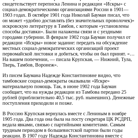
свидетельствует переписка Ленина и редакции «Искры» с
социал-демократическими организациями России в 1901—
1903 годах. В октябре 1901 года Николай Бауман писал, что
он может «удобно доставлять (без значительных проволочек)»
искровскую литературу в Тамбов, с которым «установлены
способы доставки». Были налажены связи и с уездными
городами губернии. В феврале 1902 года Бауман получил от
редакции «Искры» новое задание: передать на обсуждение
местных социал-демократических организаций проект
первомайской листовки и добиться, чтобы он был принят. «…
На вашем попечении, — писала Крупская, — Нижний, Тула,
Тверь, Тамбов, Воронеж».
Из писем Баумана Надежде Константиновне видно, что
тамбовские социал-демократы оказывали «Искре»
материальную помощь. Так, в июне 1902 года Бауман
сообщает, что на нужды редакции из Тамбова передано 25
рублей (приблизительно 40,5 тыс. руб. нынешних). Денежные
поступления приходили и позже.
В Россию Крупская вернулась вместе с Лениным в ноябре
1905 года. Два года она была на посту секретаря ЦК РСДРП,
ведала явками, связью с партийными комитетами. Самым
трудным периодом в большевистской партии были годы
реакции. В 1907 году Надежда Константиновна вместе с