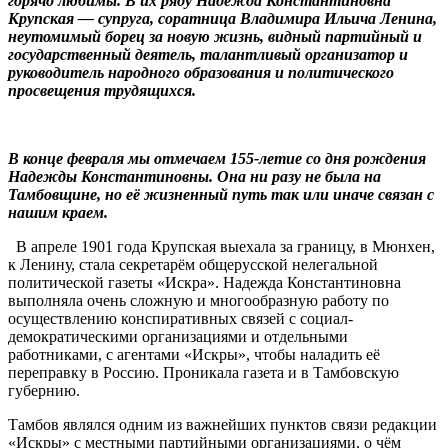
горячо любимы. В их ряду Надежда Константиновна
Крупская — супруга, соратница Владимира Ильича Ленина,
неутомимый борец за новую жизнь, видный партийный и
государственный деятель, талантливый организатор и
руководитель народного образования и политического
просвещения трудящихся.
В конце февраля мы отмечаем 155-летие со дня рождения
Надежды Константиновны. Она ни разу не была на
Тамбовщине, но её жизненный путь так или иначе связан с
нашим краем.
В апреле 1901 года Крупская выехала за границу, в Мюнхен,
к Ленину, стала секретарём общерусской нелегальной
политической газеты «Искра». Надежда Константиновна
выполняла очень сложную и многообразную работу по
осуществлению конспиративных связей с социал-
демократическими организациями и отдельными
работниками, с агентами «Искры», чтобы наладить её
переправку в Россию. Проникала газета и в Тамбовскую
губернию.
Тамбов являлся одним из важнейших пунктов связи редакции
«Искры» с местными партийными организациями, о чём