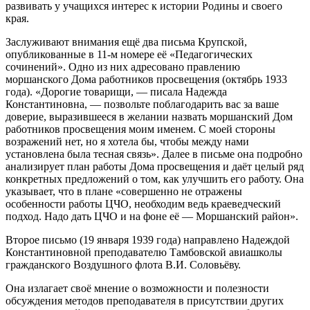
развивать у учащихся интерес к истории Родины и своего
края.
Заслуживают внимания ещё два письма Крупской,
опубликованные в 11-м номере её «Педагогических
сочинений». Одно из них адресовано правлению
моршанского Дома работников просвещения (октябрь 1933
года). «Дорогие товарищи, — писала Надежда
Константиновна, — позвольте поблагодарить вас за ваше
доверие, выразившееся в желании назвать моршанский Дом
работников просвещения моим именем. С моей стороны
возражений нет, но я хотела бы, чтобы между нами
установлена была тесная связь». Далее в письме она подробно
анализирует план работы Дома просвещения и даёт целый ряд
конкретных предложений о том, как улучшить его работу. Она
указывает, что в плане «совершенно не отражены
особенности работы ЦЧО, необходим ведь краеведческий
подход. Надо дать ЦЧО и на фоне её — Моршанский район».
Второе письмо (19 января 1939 года) направлено Надеждой
Константиновной преподавателю Тамбовской авиашколы
гражданского Воздушного флота В.И. Соловьёву.
Она излагает своё мнение о возможности и полезности
обсуждения методов преподавателя в присутствии других