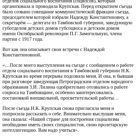
отделов социального воспитания (соцвосов), который
организовала и проводила Крупская. Перед открытием съезда
было созвано совещание коммунистической фракции съезда,
председателем которой избрали Надежду Константиновну, а
секретарём — делегата из Тамбовской губернии, заведующую
губотделом детских домов губсоцвоса и детским домом
имени Октябрьской революции П.Г. Замогильную, члена
партии с 1917 года.
Вот как она описывает свои встречи с Надеждой
Константиновной.
«…После моего выступления на съезде с сообщением о работе
отдела социального воспитания в Тамбовской губернии Н.К.
Крупская во время перерыва подозвала меня. И она, и бывшая
при разговоре заведующая Петроградским отделом народного
образования 3.И. Лилина одобрительно отозвались о работе
соцвоса на Тамбовщине, особенно заинтересовались
постановкой внешкольной, просветительской работы…
После съезда Н.К. Крупская снова пригласила меня и
попросила рассказать о себе. Внимательно выслушав меня,
она сказала: «Нашей стране для построения социализма
необходимо иметь своих специалистов, свою пролетарскую
интеллигенцию. Вам надо учиться».