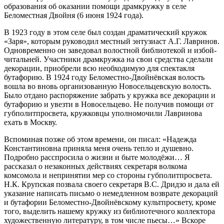
образования об оказании помощи драмкружку в селе
Беломестная Двойня (6 июня 1924 года).
В 1923 году в этом селе был создан драматический кружок
«Заря», которым руководил местный энтузиаст А.Г. Лавринов.
Одновременно он заведовал волостной библиотекой и избой-
читальней. Участники драмкружка на свои средства сделали
декорации, приобрели всю необходимую для спектакля
бутафорию. В 1924 году Беломестно-Двойнёвская волость
вошла во вновь организованную Новосельцевскую волость.
Было отдано распоряжение забрать у кружка все декорации и
бутафорию и увезти в Новосельцево. Не получив помощи от
губполитпросвета, кружковцы уполномочили Лавринова
ехать в Москву.
Вспоминая позже об этом времени, он писал: «Надежда
Константиновна приняла меня очень тепло и душевно.
Подробно расспросила о жизни и быте молодёжи… Я
рассказал о незаконных действиях секретаря волкома
комсомола и непринятии мер со стороны губполитпросвета.
Н.К. Крупская позвала своего секретаря В.С. Дридзо и дала ей
указание написать письмо о немедленном возврате декораций
и бутафории Беломестно-Двойнёвскому культпросвету, кроме
того, выделить нашему кружку из библиотечного коллектора
художественную литературу, в том числе пьесы…» Вскоре