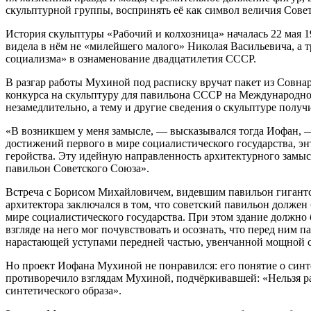
скульптурной группы, воспринять её как символ величия Совет
История скульптуры «Рабочий и колхозница» началась 22 мая 1
видела в нём не «милейшего малого» Николая Васильевича, а 
социализма» в ознаменование двадцатилетия СССР.
В разгар работы Мухиной под расписку вручат пакет из Совнар
конкурса на скульптуру для павильона СССР на Международной
незамедлительно, а тему и другие сведения о скульптуре получ
«В возникшем у меня замысле, — высказывался тогда Иофан, 
достижений первого в мире социалистического государства, энт
геройства. Эту идейную направленность архитектурного замысл
павильон Советского Союза».
Встреча с Борисом Михайловичем, видевшим павильон гигантск
архитектора заключался в том, что советский павильон долж
мире социалистического государства. При этом здание должно
взгляде на него мог почувствовать и осознать, что перед ним
нарастающей уступами передней частью, увенчанной мощной 
Но проект Иофана Мухиной не понравился: его понятие о синте
противоречило взглядам Мухиной, подчёркивавшей: «Нельзя ра
синтетического образа».