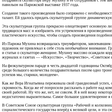
поздравить скульптора Веру Мухину и её сотрудников с тем з
павильон на Парижской выставке 1937 года.
Создание такого произведения было сопряжено с необходимос
талант. Ей удалось придать скульптурной группе динамическу
Эта скульптурная группа прекрасно олицетворяет основную ли
трудящихся масс и изобразить эти устремления в произведени
пластического искусства, чтобы создать произведения подобно
Из Парижа Мухина возвращалась триумфатором, завоевавшим в
художник не привлекал к себе столь необычайное внимание. Гр
и статьи о скульпторе-женщине. Мухину массово осаждали корр
журналах и газетах — «Искусство», «Творчество», «Советское 
На физкультурном параде в честь двадцатой годовщины Октябр
среди большого количества поздравительных писем одно трон
успехов мы, старики, молодеем».
Как же Вера Игнатьевна переживала свой грандиозный успех, о
скромность. Когда же её попросили рассказать о работе над к
своей работой. Ну что же, нет, не совсем. Я в ней вижу некот
недостаточно выразительны. Самое большое удовлетворение я 
В Советском Союзе скульптурная группа «Рабочий и колхозниц
социалистического государства вперёд к великой цели, и эта 