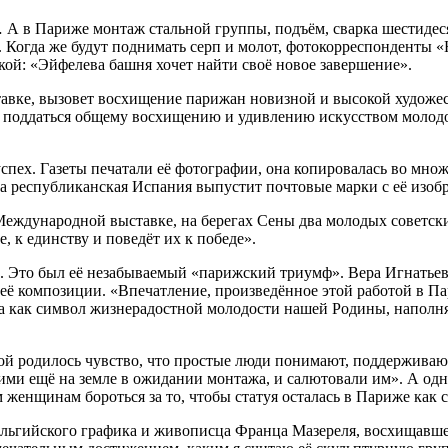
А в Париже монтаж стальной группы, подъём, сварка шестидеся
а. Когда же будут поднимать серп и молот, фотокорреспонденты «
ой: «Эйфелева башня хочет найти своё новое завершение».
авке, вызовет восхищение парижан новизной и высокой художе
 поддаться общему восхищению и удивлению искусством молодог
спех. Газеты печатали её фотографии, она копировалась во мно
 а республиканская Испания выпустит почтовые марки с её изоб
еждународной выставке, на берегах Сены два молодых советских
, к единству и поведёт их к победе».
 Это был её незабываемый «парижский триумф». Вера Игнатьевна
её композиции. «Впечатление, произведённое этой работой в Пар
ода как символ жизнерадостной молодости нашей Родины, наполня
ой родилось чувство, что простые люди понимают, поддерживаю
шими ещё на земле в ожидании монтажа, и салютовали им». А о
ким женщинам бороться за то, чтобы статуя осталась в Париже к
ельгийского графика и живописца Франца Мазереля, восхищавше