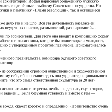
нной архитектором: Иофан нарисовал обнажённую мужскую
молот, соединённые в эмблему Советского государства. Но
сунки к памятнику «Пламя революции», так и оставшиеся
 дело так и не шло. Вся эта деятельность казалась ей
ьных неудачных поисков, размышлений, разочарований…
ими по горизонтали. Для этого она вводит в композицию форму
рабочего и колхозницы, которые бы олицетворяли молодость,
озицию с утверждённым проектом павильона. Присматривалась
.
енного правительства, комиссара будущего советского
лотову.
о из соображений огромной общественной и художественной
мому себе, ибо он ставит здесь под удар интернационального
те, что это самая ответственная скульптура за 20 лет».
 исключительно интересна, необычна для нас, скульпторов,
ой задачей… Была безумная усталость и вместе с тем —
 вождя, скажет коротко и определённо: «Правительство очень