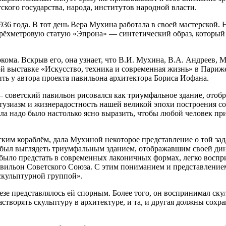
ского государства, народа, институтов народной власти.
936 года. В тот день Вера Мухина работала в своей мастерской.
трёхметровую статую «Эпрона» — синтетический образ, который
кома. Вскрыв его, она узнает, что В.И. Мухина, В.А. Андреев,
 выставке «Искусство, техника и современная жизнь» в Париже 
ить у автора проекта павильона архитектора Бориса Иофана.
— советский павильон рисовался как триумфальное здание, от
узиазм и жизнерадостность нашей великой эпохи построения соци
а надо было настолько ясно выразить, чтобы любой человек при
им кораблём, дала Мухиной некоторое представление о той зада
ен был выглядеть триумфальным зданием, отображавшим своей д
 было предстать в современных лаконичных формах, легко воспр
 павильон Советского Союза. С этим пониманием и представлени
скульптурной группой».
зе представлялось ей спорным. Более того, он воспринимал ску
створять скульптуру в архитектуре, и та, и другая должны сох