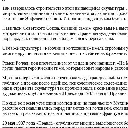
Так завершалось строительство этой выдающейся скульптуры… 
метров займёт одиннадцать дней, менее чем за два дня до срок
реют выше Эйфелевой башни. И подпись под снимком будет так
Павильон Советского Союза, бывший самым красивым на выст
которые не питали симпатий к нашей стране, вынуждены были
порфира, как волшебный корабль, мчался у берега Сены.
Сама же скульптура «Рабочий и колхозница» имела огромный у
многие другие памятные вещицы несли в себе её изображение,
Ромен Роллан под впечатлением от увиденного напишет: «На М
груди льётся героический гимн, который зовёт народы к свободе
Мухина впервые в жизни переживала тогда грандиозный успех.
публику, а прежде всего идейное, психологическое содержание 
нас в стране эта скульптура так прочно вошла в сознание нар
художника», опубликованной 31 декабря 1937 года в «Правде».
Но ещё во время установки композиции на павильоне у Мухин
рабочие останавливались перед гигантскими головами, стояв
из газет, и расскажет о том, что написала призыв к французс
29 мая 1937 года «Правда» опубликует мнение выдающегося б