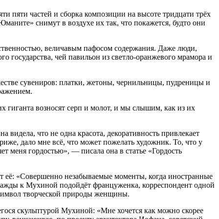
ти пяти частей и сборка композиции на высоте тридцати трёх
Юманите» снимут в воздухе их так, что покажется, будто они
ственностью, величавым пафосом содержания. Даже люди,
о государства, чей павильон из светло-оранжевого мрамора и
жестве сувениров: платки, жетоны, чернильницы, пудреницы и
ражением.
 гиганта возносят серп и молот, и мы слышим, как из их
 видела, что не одна красота, декоративность привлекает
иже, дало мне всё, что может пожелать художник. То, что у
ет меня гордостью», — писала она в статье «Гордость
т её: «Совершенно незабываемые моменты, когда иностранные
днажды к Мухиной подойдёт француженка, корреспондент одной
ак символ творческой природы женщины.
гося скульптурой Мухиной: «Мне хочется как можно скорее