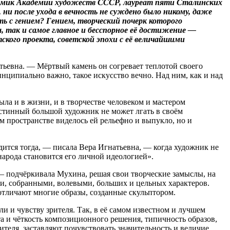
адемик Академии художеств СССР, лауреат пяти Сталинских
ни после ухода в вечность не суждено было никому, даже
с гением? Гением, творческий почерк которого
 так и самое главное и бесспорное её достижение —
тского проекта, советской эпохи с её величайшими
тьевна. — Мёртвый камень он согревает теплотой своего
ринципиально важно, такое искусство вечно. Над ним, как и над
а и в жизни, и в творчестве человеком и мастером
истинный большой художник не может лгать в своём
м пространстве виделось ей рельефно и выпукло, но и
дится тогда, — писала Вера Игнатьевна, — когда художник не
 народа становится его личной идеологией».
, — подчёркивала Мухина, решая свои творческие замыслы, на
, собранными, волевыми, больших и цельных характеров.
отличают многие образы, созданные скульптором.
и и чувству зрителя. Так, в её самом известном и лучшем
 и чёткость композиционного решения, типичность образов,
теля, заставляют почувствовать значительность и величие