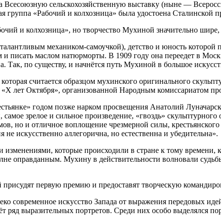
на Всесоюзную сельскохозяйственную выставку (ныне — Всерос
ая группа «Рабочий и колхозница» была удостоена Сталинской п
чий и колхозница», но творчество Мухиной значительно шире, и
 талантливым механиком-самоучкой), детство и юность которой
ем и писать маслом натюрморты. В 1909 году она переедет в Мо
 Так, по существу, и начнётся путь Мухиной в большое искусст
которая считается образцом мухинского оригинального скульптур
е «X лет Октября», организованной Народным комиссариатом пр
рестьянке» годом позже нарком просвещения Анатолий Луначарск
, самое зрелое и сильное произведение, «гвоздь» скульптурног
ёмов, но и отличное воплощение чрезмерной силы, крестьянско
 не искусственно аллегорична, но естественна и убедительна».
и изменениями, которые происходили в стране к тому времени, к
олне оправданным. Мухину в действительности волновали судьбы
 присудят первую премию и предоставят творческую командиров
леко современное искусство Запада от выражения передовых иде
даёт ряд выразительных портретов. Среди них особо выделялся 