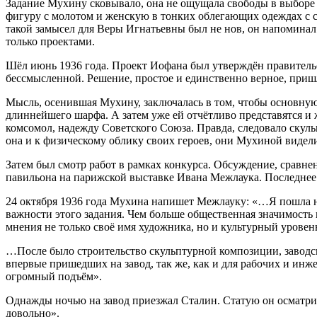
Задание Мухину сковывало, она не ощущала свободы в выборе 
фигуру с молотом и женскую в тонких облегающих одеждах с се
такой замысел для Веры Игнатьевны был не нов, он напомина
только проектами.
Шёл июнь 1936 года. Проект Иофана был утверждён правительст
бессмысленной. Решение, простое и единственно верное, при
Мысль, осенившая Мухину, заключалась в том, чтобы основную
длиннейшего шарфа. А затем уже ей отчётливо представятся и 
комсомол, надежду Советского Союза. Правда, следовало скул
она и к физическому облику своих героев, они Мухиной виде
Затем был смотр работ в рамках конкурса. Обсуждение, сравн
павильона на парижской выставке Ивана Межлаука. Последнее
24 октября 1936 года Мухина напишет Межлауку: «…Я пошла н
важности этого задания. Чем больше общественная значимость 
мнения не только своё имя художника, но и культурный уровень 
…После было строительство скульптурной композиции, заводск
впервые пришедших на завод, так же, как и для рабочих и инж
огромный подъём».
Однажды ночью на завод приезжал Сталин. Статую он осматрив
довольно».