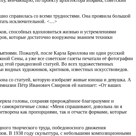
ппу, венчающую, по проекту архитектора Иофана, советский
шно справилась со всеми трудностями. Она проявила большой
итать исключительной. <…>
иков, способных вдохновиться жизнью и устремлениями
еров, которые достаточно вооружены знанием техники
ъятиями. Пожалуй, после Карла Брюллова ни один русский
ной Сены, а уже все советские газеты печатали её фотографии
ад этой грандиозной статуей. Во всех художественных
тьи видных художников, критиков, известных искусствоведов.
она со статуей, которую изобразят живые юноша и девушка. А
 гимназии Пётр Иванович Смирнов ей напишет: «От ваших
 теряла головы, сохраняя прирождённое благоразумие и
ие самокритичные слова: «Меня спрашивают, довольна ли я
влетворена как пропорциями, так и отчасти формами, которые
дного творческого труда, победоносного движения
азов. В 1938 году скульптура, с небольшими композиционными