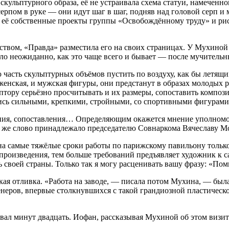
скульптурного образа, её не устраивала схема статуи, намече
рпом в руке — они идут шаг в шаг, подняв над головой серп и 
л её собственные проекты группы «Освобождённому труду» и ри
вом, «Правда» разместила его на своих страницах. У Мухиной же
шло неожиданно, как это чаще всего и бывает — после мучител
 часть скульптурных объёмов пустить по воздуху, как бы летящ
женская, и мужская фигуры, они предстанут в образах молодых 
ьптору серьёзно просчитывать и их размеры, сопоставить комп
лись сильными, крепкими, стройными, со спортивными фигурами
ения, сопоставления… Определяющим окажется мнение уполномоч
 же слово принадлежало председателю Совнаркома Вячеславу Мо
а самые тяжёлые сроки работы по парижскому павильону тольк
произведения, тем больше требований предъявляет художник к са
своей страны. Только так я могу расценивать вашу фразу: «Помни
ая отливка. «Работа на заводе, — писала потом Мухина, — была
енеров, впервые столкнувшихся с такой грандиозной пластическ
ал минут двадцать. Иофан, рассказывая Мухиной об этом визите