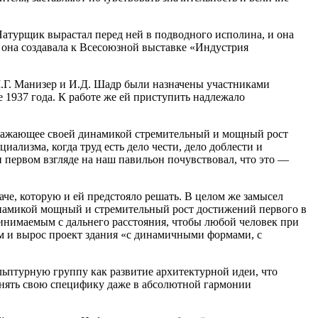
 Натурщик вырастал перед ней в подводного исполина, и она
 она создавала к Всесоюзной выставке «Индустрия
 М.Г. Манизер и И.Д. Шадр были назначены участниками
1937 года. К работе же ей приступить надлежало
ображающее своей динамикой стремительный и мощный рост
ализма, когда труд есть дело чести, дело доблести и
 первом взгляде на наш павильон почувствовал, что это —
че, которую и ей предстояло решать. В целом же замысел
инамикой мощный и стремительный рост достижений первого в
инимаемым с дальнего расстояния, чтобы любой человек при
ем и вырос проект здания «с динамичными формами, с
льптурную группу как развитие архитектурной идеи, что
ранять свою специфику даже в абсолютной гармонии