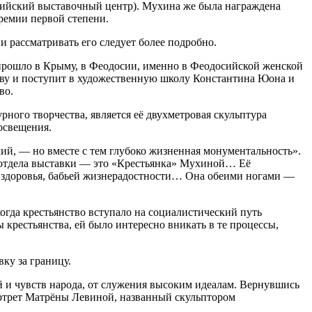
сийский выставочный центр). Мухина же была награждена
ремии первой степени.
 рассматривать его следует более подробно.
 прошло в Крыму, в Феодосии, именно в Феодосийской женской
скву и поступит в художественную школу Константина Юона и
во.
ного творчества, является её двухметровая скульптура
освещения.
ий, — но вместе с тем глубоко жизненная монументальность».
о отдела выставки — это «Крестьянка» Мухиной… Её
го здоровья, бабьей жизнерадостности… Она обеими ногами —
огда крестьянство вступало на социалистический путь
 крестьянства, ей было интересно вникать в те процессы,
ку за границу.
й и чувств народа, от служения высоким идеалам. Вернувшись
портрет Матрёны Левиной, названный скульптором