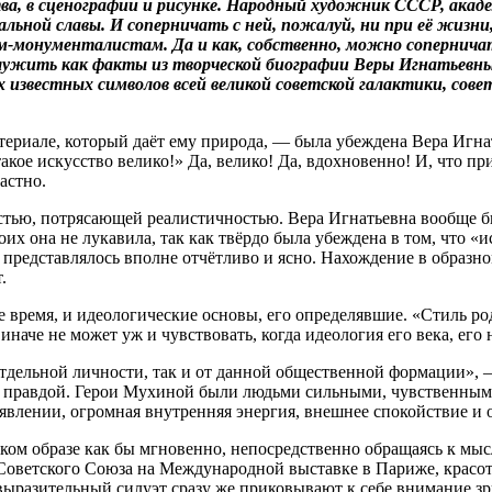
тва, в сценографии и рисунке. Народный художник СССР, ак
ьной славы. И соперничать с ней, пожалуй, ни при её жизни, 
онументалистам. Да и как, собственно, можно соперничать 
ужить как факты из творческой биографии Веры Игнатьевны,
 известных символов всей великой советской галактики, сове
териале, который даёт ему природа, — была убеждена Вера Игна
такое искусство велико!» Да, велико! Да, вдохновенно! И, что п
астно.
тью, потрясающей реалистичностью. Вера Игнатьевна вообще был
х она не лукавила, так как твёрдо была убеждена в том, что «
представлялось вполне отчётливо и ясно. Нахождение в образно
.
е время, и идеологические основы, его определявшие. «Стиль ро
 иначе не может уж и чувствовать, когда идеология его века, его
от отдельной личности, так и от данной общественной формации»
 правдой. Герои Мухиной были людьми сильными, чувственными
явлении, огромная внутренняя энергия, внешнее спокойствие и 
ом образе как бы мгновенно, непосредственно обращаясь к мысл
оветского Союза на Международной выставке в Париже, красота
ыразительный силуэт сразу же приковывают к себе внимание зри