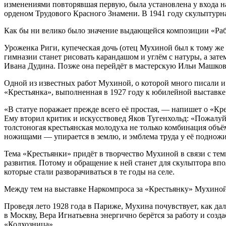
изменениями повторявшая первую, была установлена у входа 
орденом Трудового Красного Знамени. В 1941 году скульптурн
Как бы ни велико было значение выдающейся композиции «Рабо
Уроженка Риги, купеческая дочь (отец Мухиной был к тому же
гимназии станет рисовать карандашом и углём с натуры, а зат
Ивана Дудина. Позже она перейдёт в мастерскую Ильи Машкова.
Одной из известных работ Мухиной, о которой много писали и 
«Крестьянка», выполненная в 1927 году к юбилейной выставк
«В статуе поражает прежде всего её простая, — напишет о «К
Ему вторил критик и искусствовед Яков Тугенхольд: «Пожалуй
толстоногая крестьянская молодуха не только комбинация объ
ножищами — упирается в землю, и эмблема труда у её подножия
Тема «Крестьянки» придёт в творчество Мухиной в связи с тем
развития. Потому и обращение к ней станет для скульптора вп
которые стали разворачиваться в те годы на селе.
Между тем на выставке Наркомпроса за «Крестьянку» Мухиной
Проведя лето 1928 года в Париже, Мухина почувствует, как да
в Москву, Вера Игнатьевна энергично берётся за работу и соз
«Колхозница».