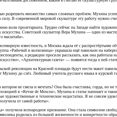
амечательным достижением, каким я считаю её скульптурную гру
тью разрешить множество самых сложных проблем. Мухина успе
ю силу. В современной мировой скульптуре эту работу нужно сч
нию воли пролетариата. Трудно сейчас на Западе найти художн
ях искусства. Советский скульптор Вера Мухина — один из маст
го масштаба».
семирную известность, и Москва ждала её с распростёртыми об
уппа «Рабочий и колхозница» украшала ещё павильон на набереж
еспонденты, а редакции просили рассказать, как она работала н
искусство», «Архитектурная газета» — появятся тогда о ней ста
ьской революции на Красной площади будут нести макет павиль
ет Мухину до слёз. Любимый учитель русского языка в курской
 котором не смела и мечтать? Она была счастлива, горда, но не
омпозицией в «Revue de Moscou», Мухина в статье напишет и так
орые художественные и технические недостатки. Я не совсем удо
получила от самой работы».
а» получила всенародное признание. Она стала символом свобо
символика родилась из большой жизненности и конкретности обр