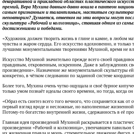
декоративной и прикладной областях пластического искусс
премий, Вера Мухина давным-давно вошла в пантеон национал
самым признанным и талантливым, маститым скульпторам-м
неповторим? Думается, ответом на эти вопросы могут посл
скульптура «Рабочий и колхозница», ставшая одним из самых
достижениями и победами.
«Художник должен творить жизнь в глине и камне, в любом ма
чувства и жаром сердца. Его искусство вдохновенно, и только 
лучшими монументальными творениями Мухиной, время не вл
Искусство Мухиной значительно прежде всего своей правдивос
правдивым, откровенным, искренним. Даже в заблуждениях свои
произведении». Назначение же монументальной скульптуры ей 
конкретно, в чётком следовании по заданной системе координат
Более того, Мухина очень чутко ощущала и своё бурное кипуче
только умом познаёт идеалы своего времени, но тогда, когда он
«Образ есть синтез всего того вечного, что сохраняется как 
первый взгляд вроде и несложные, но наполненные жизненной
Потому-то богатство внутренней жизни, сдержанность в её про
Главная идея произведений Мухиной раскрывается в пластическ
произведении «Рабочий и колхозница», увенчавшем павильон С
их жизненная правда и мощь, стремительное движение фигур, в