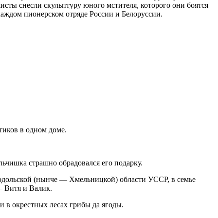
шисты снесли скульптуру юного мстителя, которого они боятся
каждом пионерском отряде России и Белоруссии.
тиков в одном доме.
ьчишка страшно обрадовался его подарку.
одольской (нынче — Хмельницкой) области УССР, в семье
 Витя и Валик.
ли в окрестных лесах грибы да ягоды.