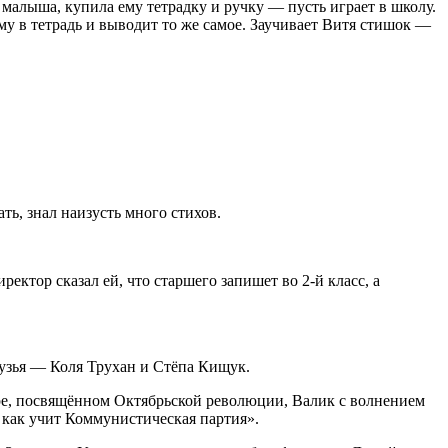
 малыша, купила ему тетрадку и ручку — пусть играет в школу.
му в тетрадь и выводит то же самое. Заучивает Витя стишок —
ть, знал наизусть много стихов.
ктор сказал ей, что старшего запишет во 2-й класс, а
рузья — Коля Трухан и Стёпа Кищук.
оре, посвящённом Октябрьской революции, Валик с волнением
 как учит Коммунистическая партия».