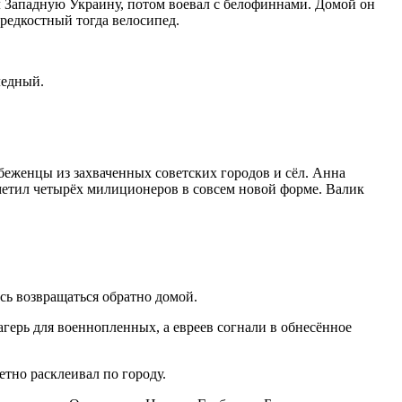
л Западную Украину, потом воевал с белофиннами. Домой он
 редкостный тогда велосипед.
ледный.
беженцы из захваченных советских городов и сёл. Анна
аметил четырёх милиционеров в совсем новой форме. Валик
сь возвращаться обратно домой.
агерь для военнопленных, а евреев согнали в обнесённое
етно расклеивал по городу.