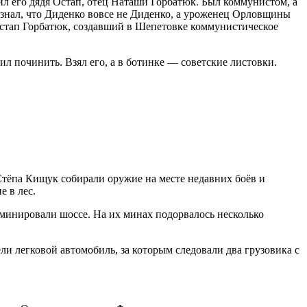
ил его дядя Остап, отец Наташи Горбатюк. Был коммунистом, а
е знал, что Диденко вовсе не Диденко, а уроженец Орловщины
стап Горбатюк, создавший в Шепетовке коммунистическое
л починить. Взял его, а в ботинке — советские листовки.
Стёпа Кищук собирали оружие на месте недавних боёв и
е в лес.
минировали шоссе. На их минах подорвалось несколько
ли легковой автомобиль, за которым следовали два грузовика с