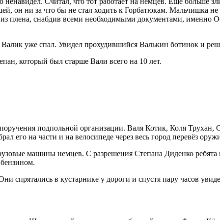
ненавидел. Считал, что тот работает на немцев. Ещё больше зл
ей, он ни за что бы не стал ходить к Горбатюкам. Мальчишка н
из плена, снабдив всеми необходимыми документами, именно О
 Валик уже спал. Увидел прохудившийся Валькин ботинок и реши
пан, который был старше Вали всего на 10 лет.
 поручения подпольной организации. Валя Котик, Коля Трухан, 
рал его на части и на велосипеде через весь город перевёз оружи
рузовые машины немцев. С разрешения Степана Диденко ребята 
 бензином.
и спрятались в кустарнике у дороги и спустя пару часов увиде