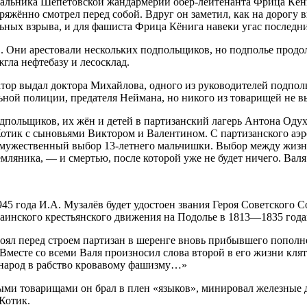
чальника Шепетовской жандармерии обер-лейтенанта Фрица Кёни
апряжённо смотрел перед собой. Вдруг он заметил, как на дорогу
льных взрыва, и для фашиста Фрица Кёнига навеки угас последн
 Они арестовали нескольких подпольщиков, но подполье продол
гла нефтебазу и лесосклад.
тор выдал доктора Михайлова, одного из руководителей подпол
ьной полиции, предателя Неймана, но никого из товарищей не в
дпольщиков, их жён и детей в партизанский лагерь Антона Одух
Котик с сыновьями Виктором и Валентином. С партизанского аэ
 мужественный выбор 13-летнего мальчишки. Выбор между жизнь
емляника, — и смертью, после которой уже не будет ничего. Валя
5 года И.А. Музалёв будет удостоен звания Героя Советского Сою
инского крестьянского движения на Подолье в 1813—1835 года
оял перед строем партизан в шеренге вновь прибывшего пополн
Вместе со всеми Валя произносил слова второй в его жизни кля
й народ в рабство кровавому фашизму…»
слыми товарищами он брал в плен «языков», минировал железные
Котик.