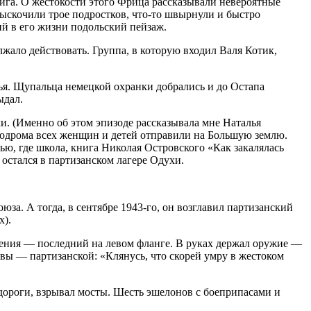
га. О жестокости этого Фрица рассказывали невероятные
 выскочили трое подростков, что-то швырнули и быстро
ий в его жизни подольский пейзаж.
жало действовать. Группа, в которую входил Валя Котик,
ья. Щупальца немецкой охранки добрались и до Остапа
ыдал.
и. (Именно об этом эпизоде рассказывала мне Наталья
родрома всех женщин и детей отправили на Большую землю.
ю, где школа, книга Николая Островского «Как закалялась
 остался в партизанском лагере Одухи.
за. А тогда, в сентябре 1943-го, он возглавил партизанский
х).
ения — последний на левом фланге. В руках держал оружие —
твы — партизанской: «Клянусь, что скорей умру в жестоком
 дороги, взрывал мосты. Шесть эшелонов с боеприпасами и