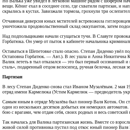
Но Валька уже увидел в легковой машине рядом с шофёром на
вещи. Кёниг ехал в соседнее село, где схватили партизан, и н
скрылись в кустах. Завизжали тормоза, грохнули три ослепите
Отчаянная диверсия юных мстителей встревожила гитлеровцев.
уничтожила продовольственный склад оккупантов, затем подож
Над подпольщиками начали сгущаться тучи. В Славуте провока
Горбатюка. Он умер от пыток в кабинете начальника криминал
Оставаться в Шепетовке стало опасно. Степан Диденко увёл по
Остаповна Горбатюк. — Авт.). В лес ушла и Анна Никитична 
Валик лететь в тыл отказался — это был первый осознанный и
сталь», подаренный отцом велосипед, ручная белочка, лесная з
Партизан
В лесу Степан Диденко снова стал Иваном Музалёвым. 2 мая 194
отряд имени Кармелюка (Устим Кармелюк — предводитель укра
Самым юным в отряде Музалёва был пионер Валя Котик. Он ст
один из нескольких десятков добытых им немецких автоматов. 
бою с врагами, чем отдам себя, своих родных и весь советски
Так началась для Валика партизанская жизнь. Вместе со взро
живой силой противника пустил под откос юный пионер Валя 