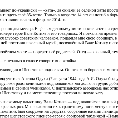
вает по-украински — «хата». За окнами её белёной хаты простир
ь здесь своё 85-летие. Только в возрасте 14 лет он погиб в бо
ватившие власть в феврале 2014-го.
я ровно два месяца. Ещё выходят коммунистические газеты и ср
ере-герое Вале Котике и его товарищах. Я поехала на презента
ся глубоко советским человеком, подарила мне свою брошюру, в
ней посетили школьный музей, посвящённый Вале Котику и его д
почётном месте — портреты её родителей. Отец — красивый, те
 с печалью в голосе говорит мне хозяйка.
ководил в Шепетовке подпольем. Он отважно боролся и многое у
 учителя Антона Одухи (7 августа 1944 года А.И. Одуха был уд
ругими родственниками подпольщиков мы долго и трудно добира
емьёй и своими учениками. С партизанского аэродрома нас отп
ю Шепетовку и на месте пепелища построили новую хату.
о знакомому памятнику Вали Котика — поднявшийся в полный ро
ет красных роз. Мы возложили их к гранитному постаменту с вы
Памятник был сооружён на средства, собранные юными ленинца
тура шепетовского пионера-героя с бронзовой табличкой «Памят