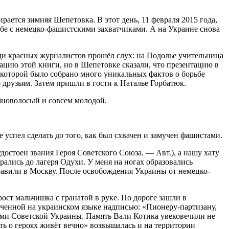
ается зимняя Шепетовка. В этот день, 11 февраля 2015 года,
рьбе с немецко-фашистскими захватчиками. А на Украине снова
еди красных журналистов прошёл слух: на Подолье учительница
цию этой книги, но в Шепетовке сказали, что презентацию в
 которой было собрано много уникальных фактов о борьбе
рузьям. Затем пришли в гости к Наталье Горбатюк.
мноволосый и совсем молодой.
спел сделать до того, как был схвачен и замучен фашистами.
остоен звания Героя Советского Союза. — Авт.), а нашу хату
лись до лагеря Одухи. У меня на ногах образовались
равили в Москву. После освобождения Украины от немецко-
ст мальчишка с гранатой в руке. По дороге зашли в
сеченной на украинском языке надписью: «Пионеру-партизану,
ми Советской Украины. Память Вали Котика увековечили не
ь о героях живёт вечно» возвышалась и на территории