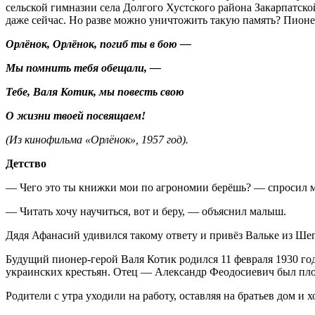
сельской гимназии села Долгого Хустского района Закарпатско
даже сейчас. Но разве можно уничтожить такую память? Пионе
Орлёнок, Орлёнок, погиб ты в бою —
Мы помнить тебя обещали, —
Тебе, Валя Котик, мы повесть свою
О жизни твоей посвящаем!
(Из кинофильма «Орлёнок», 1957 год).
Детство
— Чего это ты книжки мои по агрономии берёшь? — спросил м
— Читать хочу научиться, вот и беру, — объяснил малыш.
Дядя Афанасий удивился такому ответу и привёз Вальке из Ше
Будущий пионер-герой Валя Котик родился 11 февраля 1930 г
украинских крестьян. Отец — Александр Феодосиевич был пло
Родители с утра уходили на работу, оставляя на братьев дом и 