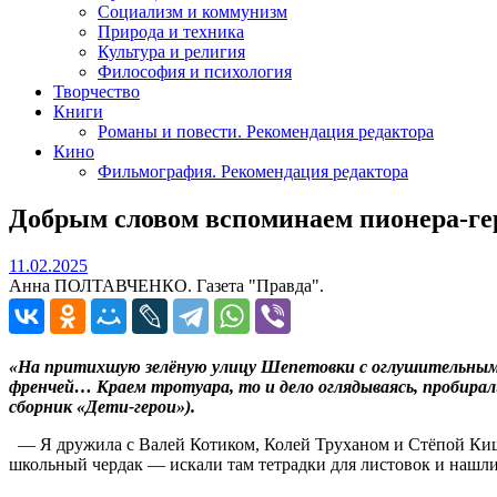
Социализм и коммунизм
Природа и техника
Культура и религия
Философия и психология
Творчество
Книги
Романы и повести. Рекомендация редактора
Кино
Фильмография. Рекомендация редактора
Добрым словом вспоминаем пионера-ге
11.02.2025
11.02.2025
Анна ПОЛТАВЧЕНКО. Газета "Правда".
«На притихшую зелёную улицу Шепетовки с оглушительным тр
френчей… Краем тротуара, то и дело оглядываясь, пробира
сборник «Дети-герои»).
— Я дружила с Валей Котиком, Колей Труханом и Стёпой Кищу
школьный чердак — искали там тетрадки для листовок и нашли