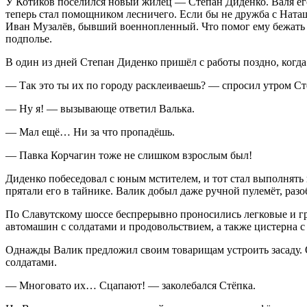
У Котиков поселился новый жилец — Степан Диденко. Валя его 
теперь стал помощником лесничего. Если бы не дружба с Наташ
Иван Музалёв, бывший военнопленный. Что помог ему бежать 
подполье.
В один из дней Степан Диденко пришёл с работы поздно, когда
— Так это ты их по городу расклеиваешь? — спросил утром Сте
— Ну я! — вызывающе ответил Валька.
— Мал ещё… Ни за что пропадёшь.
— Павка Корчагин тоже не слишком взрослым был!
Диденко побеседовал с юным мстителем, и тот стал выполнять
прятали его в тайнике. Валик добыл даже ручной пулемёт, разоб
По Славутскому шоссе беспрерывно проносились легковые и г
автомашин с солдатами и продовольствием, а также цистерна с
Однажды Валик предложил своим товарищам устроить засаду. Он
солдатами.
— Многовато их… Сцапают! — заколебался Стёпка.