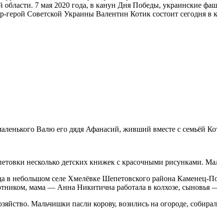
й области. 7 мая 2020 года, в канун Дня Победы, украинские фа
р-герой Советской Украины Валентин Котик состоит сегодня в 
аленького Валю его дядя Афанасий, живший вместе с семьёй Ко
петовки несколько детских книжек с красочными рисунками. Мал
ода в небольшом селе Хмелёвке Шепетовского района Каменец-П
тником, мама — Анна Никитична работала в колхозе, сыновья —
хозяйство. Мальчишки пасли корову, возились на огороде, собира