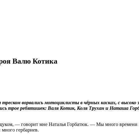
роя Валю Котика
еском ворвались мотоциклисты в чёрных касках, с высоко за
лись трое ребятишек: Валя Котик, Коля Трухан и Наташа Гор
ком, — говорит мне Наталья Горбатюк. — Мы много времени пр
 много гербариев.