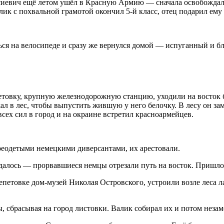
досиевич ещё летом ушёл в Красную Армию — сначала освобожда
лик с похвальной грамотой окончил 5-й класс, отец подарил ему
ься на велосипеде и сразу же вернулся домой — испуганный и б
етовку, крупную железнодорожную станцию, уходили на восток 
ал в лес, чтобы выпустить жившую у него белочку. В лесу он з
сех сил в город и на окраине встретил красноармейцев.
реодетыми немецкими диверсантами, их арестовали.
удалось — прорвавшиеся немцы отрезали путь на восток. Пришло
епетовке дом-музей Николая Островского, устроили возле леса л
, сбрасывая на город листовки. Валик собирал их и потом незам