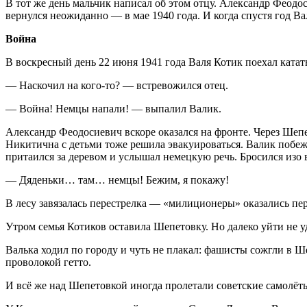
В тот же день мальчик написал об этом отцу. Александр Фео
вернулся неожиданно — в мае 1940 года. И когда спустя год Ва
Война
В воскресный день 22 июня 1941 года Валя Котик поехал катат
— Наскочил на кого-то? — встревожился отец.
— Война! Немцы напали! — выпалил Валик.
Александр Феодосиевич вскоре оказался на фронте. Через Шеп
Никитична с детьми тоже решила эвакуироваться. Валик побеж
притаился за деревом и услышал немецкую речь. Бросился изо в
— Дяденьки… там… немцы! Бежим, я покажу!
В лесу завязалась перестрелка — «милиционеры» оказались пе
Утром семья Котиков оставила Шепетовку. Но далеко уйти не 
Валька ходил по городу и чуть не плакал: фашисты сожгли в Ш
проволокой гетто.
И всё же над Шепетовкой иногда пролетали советские самолёты