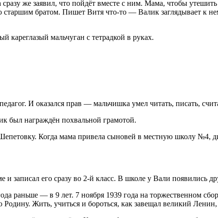
 сразу же заявил, что пойдёт вместе с ним. Мама, чтобы утешить
со старшим братом. Пишет Витя что-то — Валик заглядывает к не
й кареглазый мальчуган с тетрадкой в руках.
дагог. И оказался прав — мальчишка умел читать, писать, счита
тик был награждён похвальной грамотой.
епетовку. Когда мама привела сыновей в местную школу №4, дире
 и записал его сразу во 2-й класс. В школе у Вали появились д
ода раньше — в 9 лет. 7 ноября 1939 года на торжественном сб
Родину. Жить, учиться и бороться, как завещал великий Ленин,