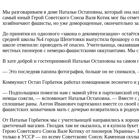
Мы разговариваем в доме Натальи Остаповны, который она назы
самый юный Герой Советского Союза Валя Котик мог бы отметит
хозяйничают фашисты, но уже доморощенные, окончательно зах
До принятия их одиозного «закона о декоммунизации» остаётс
средней школы №4 города Шепетовки выпустила брошюру о пион
школе отменили: проводить её опасно. Учительница, оказавшая
местных пионеров с немецко-фашистскими оккупантами. Мы с 
В хате доброй и гостеприимной Натальи Остаповны на самом 
— Это последняя папина фотография, больше он не снимался, —
Коммунист Остап Горбатюк работал помощником лесничего и ру
— Подпольщики помогли нам с мамой уйти в партизанский отряд
немцы сожгли, — вспоминает Наталья Остаповна. — Вместе с д
сплошные раны. Антон Иванович партизанил вместе со своей с
фашистских захватчиков мать с дочерью возвратились в родну
От Натальи Горбатюк мы с учительницей направились к хорош
цветочный магазин. Гвоздик там не оказалось, и я купила бук
Герою Советского Союза Вале Котику от пионеров Украины». 
только в УССР — по всему Советскому Союзу. Каменная скульп