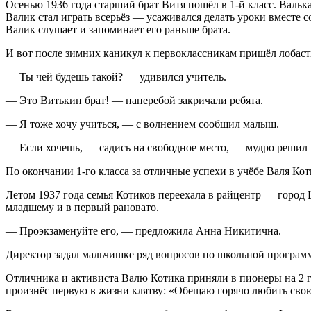
Осенью 1936 года старший брат Витя пошёл в 1-й класс. Валька
Валик стал играть всерьёз — усаживался делать уроки вместе 
Валик слушает и запоминает его раньше брата.
И вот после зимних каникул к первоклассникам пришёл лобасты
— Ты чей будешь такой? — удивился учитель.
— Это Витькин брат! — наперебой закричали ребята.
— Я тоже хочу учиться, — с волнением сообщил малыш.
— Если хочешь, — садись на свободное место, — мудро решил пе
По окончании 1-го класса за отличные успехи в учёбе Валя Ко
Летом 1937 года семья Котиков переехала в райцентр — город Ш
младшему и в первый рановато.
— Проэкзаменуйте его, — предложила Анна Никитична.
Директор задал мальчишке ряд вопросов по школьной программе
Отличника и активиста Валю Котика приняли в пионеры на 2 г
произнёс первую в жизни клятву: «Обещаю горячо любить свою 