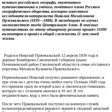
великого российского географа, знаменитого
путешественника и учёного, почётного члена Русского
географического общества, всемирно известного
исследователя-натуралиста Николая Михайловича
Пржевальского (1839—1888). В экспедициях он изучал
малоизвестную тогда Центральную Азию. В опасных
путешествиях по этому обширному региону прошёл 31000
километров и провёл в общей сложности 11 лет своей
жизни.
Родился Николай Пржевальский 12 апреля 1839 года в
деревне Кимборово Смоленской губернии (ныне
Починковский район Смоленской области) в семье отставного
поручика Михаила Кузьмича Пржевальского.
Первоначально Николай получил домашнее образование, и
при этом он с детства очень любил охоту. Осенью 1849 года
его приняли сразу во второй класс в смоленскую гимназию,
которую он с отличием окончил в 16 лет. И это
неудивительно, ведь у него была феноменальная память.
После чего Пржевальский поступил на военную службу
вольноопределяющимся рядового звания в сводный запасный