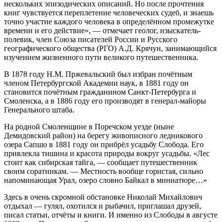
нескольких эпизодических описаний. Но после прочтения
книг чувствуется переплетение человеческих судеб, и знаешь
точно участие каждого человека в определённом промежутке
времени и его действие», — отмечает геолог, изыскатель-
полевик, член Союза писателей России и Русского
географического общества (РГО) А.Д. Крячун, занимающийся
изучением жизненного пути великого путешественника.
В 1878 году Н.М. Пржевальский был избран почётным
членом Петербургской Академии наук, в 1881 году он
становится почётным гражданином Санкт-Петербурга и
Смоленска, а в 1886 году его производят в генерал-майоры
Генерального штаба.
На родной Смоленщине в Поречском уезде (ныне
Демидовский район) на берегу живописного ледникового
озера Сапшо в 1881 году он прибрёл усадьбу Слобода. Его
привлекла тишина и красота природы вокруг усадьбы. «Лес
стоит как сибирская тайга, — сообщает путешественник
своим соратникам. — Местность вообще гористая, сильно
напоминающая Урал, озеро словно Байкал в миниатюре…»
Здесь в очень скромной обстановке Николай Михайлович
отдыхал — гулял, охотился и рыбачил, приглашал друзей,
писал статьи, отчёты и книги. И именно из Слободы в августе