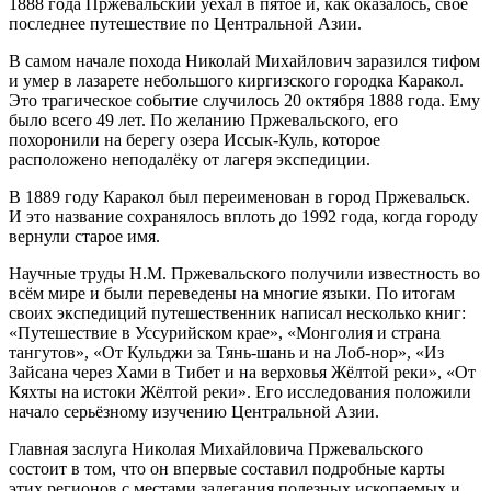
1888 года Пржевальский уехал в пятое и, как оказалось, своё
последнее путешествие по Центральной Азии.
В самом начале похода Николай Михайлович заразился тифом
и умер в лазарете небольшого киргизского городка Каракол.
Это трагическое событие случилось 20 октября 1888 года. Ему
было всего 49 лет. По желанию Пржевальского, его
похоронили на берегу озера Иссык-Куль, которое
расположено неподалёку от лагеря экспедиции.
В 1889 году Каракол был переименован в город Пржевальск.
И это название сохранялось вплоть до 1992 года, когда городу
вернули старое имя.
Научные труды Н.М. Пржевальского получили известность во
всём мире и были переведены на многие языки. По итогам
своих экспедиций путешественник написал несколько книг:
«Путешествие в Уссурийском крае», «Монголия и страна
тангутов», «От Кульджи за Тянь-шань и на Лоб-нор», «Из
Зайсана через Хами в Тибет и на верховья Жёлтой реки», «От
Кяхты на истоки Жёлтой реки». Его исследования положили
начало серьёзному изучению Центральной Азии.
Главная заслуга Николая Михайловича Пржевальского
состоит в том, что он впервые составил подробные карты
этих регионов с местами залегания полезных ископаемых и