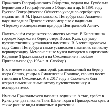
Пражского Географического Общества, медали им. Гумбольта
Берлинского Географического Общества и др. В 1891 году
Русское Географическое Общество учредило серебреную
медаль им. Н.М. Пржевальского. Петербургская Академия
наук наградила Пржевальского медалью с надписью
«Первому исследователю природы Центральной Азии».
Память о нём сохраняется во многих местах. В Киргизии за
городом Каракол на берегу озера Иссык-Куль, где умер
путешественник, установлен памятник. В Александровском
саду Санкт-Петербурга также установлен памятник великому
первопроходцу. Мемориальные музеи находятся в киргизском
Караколе (Пржевальске) и на Смоленщине в посёлке
Пржевальское (до 1964 г. п. Слобода).
Его именем названы санаторий, расположенный на берегу
озера Сапшо, улицы в Смоленске и Починке, его имя носит
гимназия в Смоленске. А в 2017 году в Смоленске был
открыт памятник знаменитому путешественнику и
исследователю.
Именем Пржевальского названы ледник на Алтае, хребет в
Куньлуне, два пика на Тянь-Шане, горы в Приморском крае, а
также разные виды животных и растений.