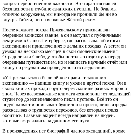
вопрос первостепенной важности. Это гарантия нашей
безопасности в глубине азиатских пустынь. Не будь мы
отлично вооружены, мы никогда не проникли бы ни во
внутрь Тибета, ни на верховье Жёлтой реки».
После каждого похода Пржевальскому присваивали
очередное воинское звание, а он выступал с публичными
лекциями в Санкт-Петербурге, где рассказывал об итогах
экспедиции и приключениях в дальних походах. А затем он
уезжал на несколько месяцев в свои смоленские имения —
Отрадное или Слободу, чтобы не только отдохнуть перед
очередным путешествием, но и написать научный отчёт или
книгу по результатам проведённого исследования.
«У Пржевальского было чёткое правило: закончил
экспедицию — напиши книгу и уходи в другой поход. Он в
своих книгах проходит будто через скопище разных миров и
эпох. Через всевозможные климатические зоны: от леденящей
стужи гор до испепеляющего пекла пустынь. Всё это он
подчёркивает и описывает буднично и просто, лишь изредка
рассказывая о трудностях переходов, без которых нельзя
обойтись. Главный акцент всегда направлен на людей,
которые встречались на длинном его пути.
В произведениях нет биографий членов экспедиций, кроме