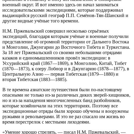
военный округ. И вот именно здесь он начал заниматься
исследовательскими экспедициями, которые поддерживал
выдающийся русский географ П.П. Семёнов-Тян-Шанский и
другие видные учёные того времени.
Н.М. Пржевальский совершил несколько серьёзных
экспедиций, благодаря которым учёные и военные получили
представление об огромной территории от Дальнего Востока
и Монголии, Джунгарии до Восточного Тибета и Туркестана.
За 18 лет Пржевальский со своими небольшими отрядами
казаков и единомышленников провёл экспедиции: в
Уссурийский край (1867—1869), в Монголию, Китай, Тибет
(1870—1873), к озеру Лобнор и в Джунгарию (1878—1877), в
Центральную Азию — первая Тибетская (1879—1880) и
вторая Тибетская (1883—1885).
В те времена азиатские путешествия были по-настоящему
опасными не только из-за различных диких зверей-хищников,
но и из-за нападения многочисленных банд разбойников,
которые хозяйничали на этих территориях. Поэтому все
экспедиционные отряды были хорошо обучены и вооружены
ружьями и револьверами. И это не раз спасало им жизнь во
время перестрелок с местными лиходеями.
«Умение хорошо стрелять, — писал Н.М. Пржевальский, —