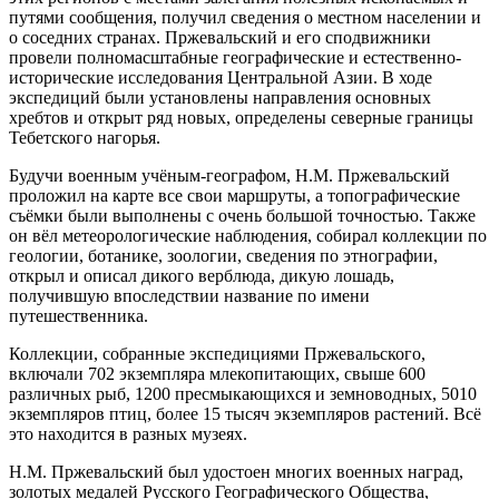
путями сообщения, получил сведения о местном населении и
о соседних странах. Пржевальский и его сподвижники
провели полномасштабные географические и естественно-
исторические исследования Центральной Азии. В ходе
экспедиций были установлены направления основных
хребтов и открыт ряд новых, определены северные границы
Тебетского нагорья.
Будучи военным учёным-географом, Н.М. Пржевальский
проложил на карте все свои маршруты, а топографические
съёмки были выполнены с очень большой точностью. Также
он вёл метеорологические наблюдения, собирал коллекции по
геологии, ботанике, зоологии, сведения по этнографии,
открыл и описал дикого верблюда, дикую лошадь,
получившую впоследствии название по имени
путешественника.
Коллекции, собранные экспедициями Пржевальского,
включали 702 экземпляра млекопитающих, свыше 600
различных рыб, 1200 пресмыкающихся и земноводных, 5010
экземпляров птиц, более 15 тысяч экземпляров растений. Всё
это находится в разных музеях.
Н.М. Пржевальский был удостоен многих военных наград,
золотых медалей Русского Географического Общества,