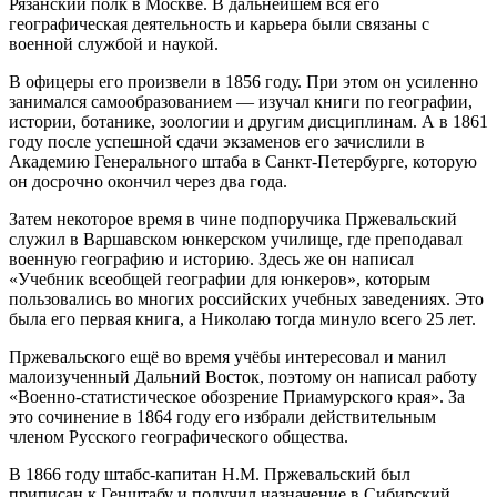
Рязанский полк в Москве. В дальнейшем вся его
географическая деятельность и карьера были связаны с
военной службой и наукой.
В офицеры его произвели в 1856 году. При этом он усиленно
занимался самообразованием — изучал книги по географии,
истории, ботанике, зоологии и другим дисциплинам. А в 1861
году после успешной сдачи экзаменов его зачислили в
Академию Генерального штаба в Санкт-Петербурге, которую
он досрочно окончил через два года.
Затем некоторое время в чине подпоручика Пржевальский
служил в Варшавском юнкерском училище, где преподавал
военную географию и историю. Здесь же он написал
«Учебник всеобщей географии для юнкеров», которым
пользовались во многих российских учебных заведениях. Это
была его первая книга, а Николаю тогда минуло всего 25 лет.
Пржевальского ещё во время учёбы интересовал и манил
малоизученный Дальний Восток, поэтому он написал работу
«Военно-статистическое обозрение Приамурского края». За
это сочинение в 1864 году его избрали действительным
членом Русского географического общества.
В 1866 году штабс-капитан Н.М. Пржевальский был
приписан к Генштабу и получил назначение в Сибирский