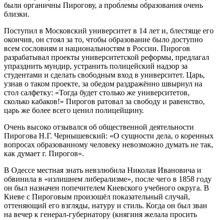
были органичны Пирогову, а проблемы образования очень
близки.
Поступил в Московский университет в 14 лет и, блестяще его
окончив, он стоял за то, чтобы образование было доступно
всем сословиям и национальностям в России. Пирогов
разрабатывал проекты университетской реформы, предлагал
упразднить мундир, устранить полицейский надзор за
студентами и сделать свободным вход в университет. Царь,
узнав о таком проекте, за обедом раздражённо швырнул на
стол салфетку: «Тогда будет столько же университетов,
сколько кабаков!» Пирогов ратовал за свободу и равенство,
царь же более всего ценил полицейщину.
Очень высоко отзывался об общественной деятельности
Пирогова Н.Г. Чернышевский: «О сущности дела, о коренных
вопросах образованному человеку невозможно думать не так,
как думает г. Пирогов».
В Одессе местная знать невзлюбила Николая Ивановича и
обвинила в «излишнем либерализме», после чего в 1858 году
он был назначен попечителем Киевского учебного округа. В
Киеве с Пироговым произошёл показательный случай,
оттеняющий его взгляды, натуру и стиль. Когда он был зван
на вечер к генерал-губернатору (княгиня желала просить