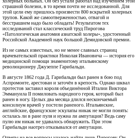
холерных больных. Он без устали работал над изучением этой
страшной болезни, в то время почти не исследованной. Для
этой цели ему пришлось произвести 800 вскрытий холерных
трупов. Какой же самоотверженностью, отвагой и
бесстрашием надо было обладать! Результатом тех
исследований стал классический труд Пирогова
«Патологическая анатомия азиатской холеры», удостоенный
Российской Академией наук большой Демидовской премии.
Из не самых известных, но не менее славных страниц
врачевательской практики Николая Ивановича — история его
медицинской помощи знаменитому итальянскому
революционеру Джузеппе Гарибальди.
В августе 1862 года Д. Гарибальди был ранен в бою под
Аспромонте, арестован и заточён в крепость. Однако шквал
протестов заставил короля объединённой Италии Виктора
Эммануила II помиловать народного героя, который был
ранен в ногу. Целых два месяца длился нескончаемый
консилиум врачей у постели раненого. Итальянские,
английские, французские эскулапы никак не могли понять:
осталась ли в ране пуля и нужна ли ампутация? Ведь саму
пулю им никак не удавалось обнаружить. При этом
Гарибальди наотрез отказывался от ампутации.
Ответы на все вопросы удалось найти лишь Пирогову. Он