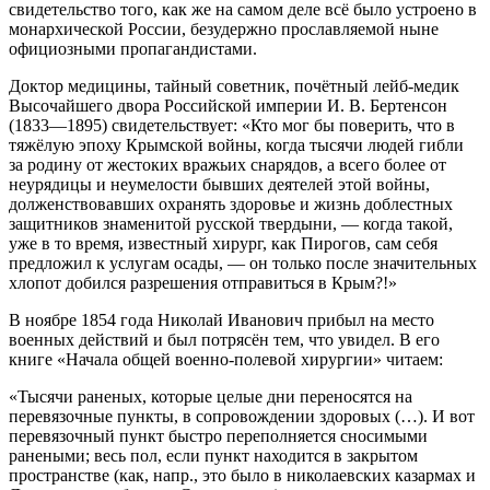
свидетельство того, как же на самом деле всё было устроено в
монархической России, безудержно прославляемой ныне
официозными пропагандистами.
Доктор медицины, тайный советник, почëтный лейб-медик
Высочайшего двора Российской империи И. В. Бертенсон
(1833—1895) свидетельствует: «Кто мог бы поверить, что в
тяжёлую эпоху Крымской войны, когда тысячи людей гибли
за родину от жестоких вражьих снарядов, а всего более от
неурядицы и неумелости бывших деятелей этой войны,
долженствовавших охранять здоровье и жизнь доблестных
защитников знаменитой русской твердыни, — когда такой,
уже в то время, известный хирург, как Пирогов, сам себя
предложил к услугам осады, — он только после значительных
хлопот добился разрешения отправиться в Крым?!»
В ноябре 1854 года Николай Иванович прибыл на место
военных действий и был потрясён тем, что увидел. В его
книге «Начала общей военно-полевой хирургии» читаем:
«Тысячи раненых, которые целые дни переносятся на
перевязочные пункты, в сопровождении здоровых (…). И вот
перевязочный пункт быстро переполняется сносимыми
ранеными; весь пол, если пункт находится в закрытом
пространстве (как, напр., это было в николаевских казармах и