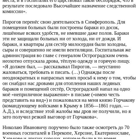
места, и в госпиталях его царствовал такой беспорядок, что в
результате последовало Высочайшее назначение следственной
комиссии».
Пирогов перенёс свою деятельность в Симферополь. Для
помещения больных были построены бараки из досок,
лишённые всяких удобств, не имевшие даже полов. Бараки
эти не защищали больных ни от холода, ни от дождя. И
бараки, и квартиры для сестёр милосердия были холодны,
сыры и совершенно не имели вентиляции. Госпитальная же
администрация во главе с генералом Остроградским очень
неохотно отпускала дрова, тёплую одежду и горячую пищу.
«Я должен был, — рассказывал Пирогов, — неустанно
жаловаться, требовать и писать. (…) Однажды после
неоднократных и напрасных моих просьб к нему о том, чтобы
он снабдил нас дровами для отопления наших ледяных
бараков и помещений сестёр, Остроградский напал на одно
моё «неприличное выражение» в письме («имею честь
представить на вид») и пожаловался на меня князю Горчакову
(командующему войсками в Крыму в 1856—1861 годах. —
А.Д.), и вследствие этой жалобы мы дров не получили, но я
зато получил резкий выговор от Горчакова».
Николаю Ивановичу поручено было также осмотреть до 70
военных госпиталей в Перекопе, Херсоне, Екатеринославе,
Харькове и других городах, которые были в то время