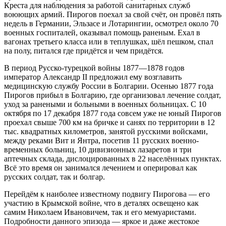
Креста для наблюдения за работой санитарных служб
воюющих армий. Пирогов поехал за свой счёт, он провёл пять
недель в Германии, Эльзасе и Лотарингии, осмотрел около 70
военных госпиталей, оказывал помощь раненым. Ехал в
вагонах третьего класса или в теплушках, шёл пешком, спал
на полу, питался где придётся и чем придётся.
В период Русско-турецкой войны 1877—1878 годов
император Александр II предложил ему возглавить
медицинскую службу России в Болгарии. Осенью 1877 года
Пирогов прибыл в Болгарию, где организовал лечение солдат,
уход за ранеными и больными в военных больницах. С 10
октября по 17 декабря 1877 года совсем уже не юный Пирогов
проехал свыше 700 км на бричке и санях по территории в 12
тыс. квадратных километров, занятой русскими войсками,
между реками Вит и Янтра, посетив 11 русских военно-
временных больниц, 10 дивизионных лазаретов и три
аптечных склада, дислоцированных в 22 населённых пунктах.
Всё это время он занимался лечением и оперировал как
русских солдат, так и болгар.
Перейдём к наиболее известному подвигу Пирогова — его
участию в Крымской войне, что в деталях освещено как
самим Николаем Ивановичем, так и его мемуаристами.
Подробности данного эпизода — яркое и даже жестокое