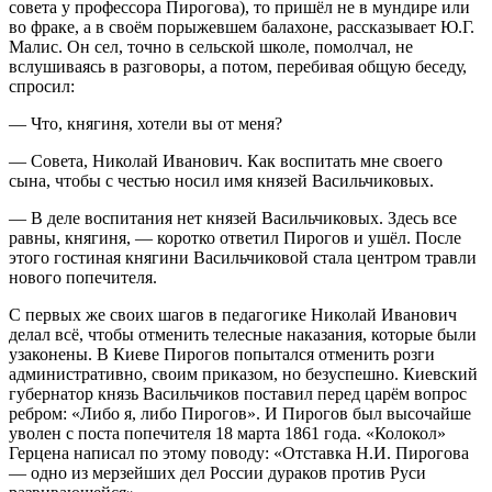
совета у профессора Пирогова), то пришёл не в мундире или
во фраке, а в своём порыжевшем балахоне, рассказывает Ю.Г.
Малис. Он сел, точно в сельской школе, помолчал, не
вслушиваясь в разговоры, а потом, перебивая общую беседу,
спросил:
— Что, княгиня, хотели вы от меня?
— Совета, Николай Иванович. Как воспитать мне своего
сына, чтобы с честью носил имя князей Васильчиковых.
— В деле воспитания нет князей Васильчиковых. Здесь все
равны, княгиня, — коротко ответил Пирогов и ушёл. После
этого гостиная княгини Васильчиковой стала центром травли
нового попечителя.
С первых же своих шагов в педагогике Николай Иванович
делал всё, чтобы отменить телесные наказания, которые были
узаконены. В Киеве Пирогов попытался отменить розги
административно, своим приказом, но безуспешно. Киевский
губернатор князь Васильчиков поставил перед царём вопрос
ребром: «Либо я, либо Пирогов». И Пирогов был высочайше
уволен с поста попечителя 18 марта 1861 года. «Колокол»
Герцена написал по этому поводу: «Отставка Н.И. Пирогова
— одно из мерзейших дел России дураков против Руси