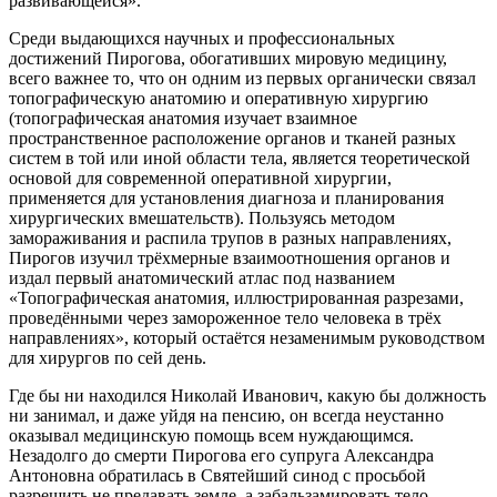
развивающейся».
Среди выдающихся научных и профессиональных
достижений Пирогова, обогативших мировую медицину,
всего важнее то, что он одним из первых органически связал
топографическую анатомию и оперативную хирургию
(топографическая анатомия изучает взаимное
пространственное расположение органов и тканей разных
систем в той или иной области тела, является теоретической
основой для современной оперативной хирургии,
применяется для установления диагноза и планирования
хирургических вмешательств). Пользуясь методом
замораживания и распила трупов в разных направлениях,
Пирогов изучил трёхмерные взаимоотношения органов и
издал первый анатомический атлас под названием
«Топографическая анатомия, иллюстрированная разрезами,
проведёнными через замороженное тело человека в трёх
направлениях», который остаётся незаменимым руководством
для хирургов по сей день.
Где бы ни находился Николай Иванович, какую бы должность
ни занимал, и даже уйдя на пенсию, он всегда неустанно
оказывал медицинскую помощь всем нуждающимся.
Незадолго до смерти Пирогова его супруга Александра
Антоновна обратилась в Святейший синод с просьбой
разрешить не предавать земле, а забальзамировать тело