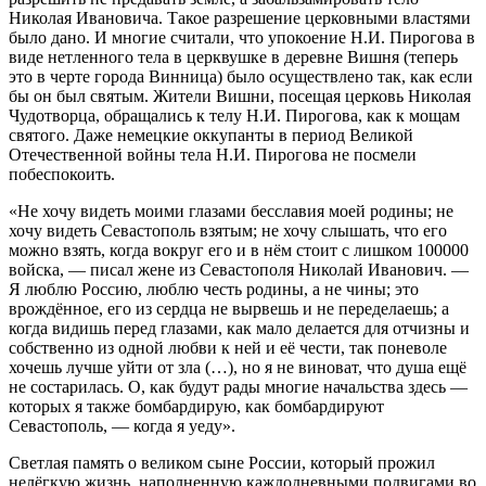
Николая Ивановича. Такое разрешение церковными властями
было дано. И многие считали, что упокоение Н.И. Пирогова в
виде нетленного тела в церквушке в деревне Вишня (теперь
это в черте города Винница) было осуществлено так, как если
бы он был святым. Жители Вишни, посещая церковь Николая
Чудотворца, обращались к телу Н.И. Пирогова, как к мощам
святого. Даже немецкие оккупанты в период Великой
Отечественной войны тела Н.И. Пирогова не посмели
побеспокоить.
«Не хочу видеть моими глазами бесславия моей родины; не
хочу видеть Севастополь взятым; не хочу слышать, что его
можно взять, когда вокруг его и в нём стоит с лишком 100000
войска, — писал жене из Севастополя Николай Иванович. —
Я люблю Россию, люблю честь родины, а не чины; это
врождённое, его из сердца не вырвешь и не переделаешь; а
когда видишь перед глазами, как мало делается для отчизны и
собственно из одной любви к ней и её чести, так поневоле
хочешь лучше уйти от зла (…), но я не виноват, что душа ещё
не состарилась. О, как будут рады многие начальства здесь —
которых я также бомбардирую, как бомбардируют
Севастополь, — когда я уеду».
Светлая память о великом сыне России, который прожил
нелёгкую жизнь, наполненную каждодневными подвигами во