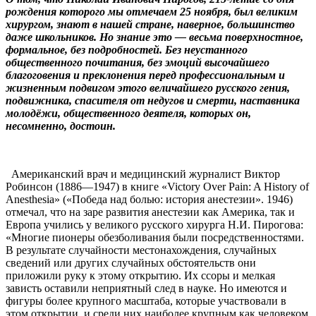
рождения которого мы отмечаем 25 ноября, был великим
хирургом, знают в нашей стране, наверное, большинство
даже школьников. Но знание это — весьма поверхностное,
формальное, без подробностей. Без неустанного
общественного почитания, без эмоций высочайшего
благоговения и преклонения перед профессиональным и
жизненным подвигом этого величайшего русского гения,
подвижника, спасителя от недугов и смерти, наставника
молодёжи, общественного деятеля, которых он,
несомненно, достоин.
Американский врач и медицинский журналист Виктор
Робинсон (1886—1947) в книге «Victory Over Pain: A History of
Anesthesia» («Победа над болью: история анестезии». 1946)
отмечал, что на заре развития анестезии как Америка, так и
Европа учились у великого русского хирурга Н.И. Пирогова:
«Многие пионеры обезболивания были посредственностями.
В результате случайности местонахождения, случайных
сведений или других случайных обстоятельств они
приложили руку к этому открытию. Их ссоры и мелкая
зависть оставили неприятный след в науке. Но имеются и
фигуры более крупного масштаба, которые участвовали в
этом открытии, и среди них наиболее крупным как человеком