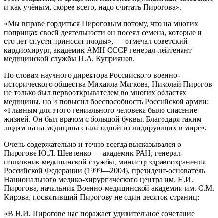
и как учёным, скорее всего, надо считать Пирогова».
«Мы вправе гордиться Пироговым потому, что на многих
поприщах своей деятельности он посеял семена, которые и
сто лет спустя приносят плоды», — отмечал советский
кардиохирург, академик АМН СССР генерал-лейтенант
медицинской службы П.А. Куприянов.
По словам научного директора Российского военно-
исторического общества Михаила Мягкова, Николай Пирогов
не только был первооткрывателем во многих областях
медицины, но и повысил боеспособность Российской армии:
«Главным для этого гениального человека было спасение
жизней. Он был врачом с большой буквы. Благодаря таким
людям наша медицина стала одной из лидирующих в мире».
Очень содержательно и точно всегда высказывался о
Пирогове Ю.Л. Шевченко — академик РАН, генерал-
полковник медицинской службы, министр здравоохранения
Российской Федерации (1999—2004), президент-основатель
Национального медико-хирургического центра им. Н.И.
Пирогова, начальник Военно-медицинской академии им. С.М.
Кирова, посвятивший Пирогову не один десяток страниц:
«В Н.И. Пирогове нас поражает удивительное сочетание