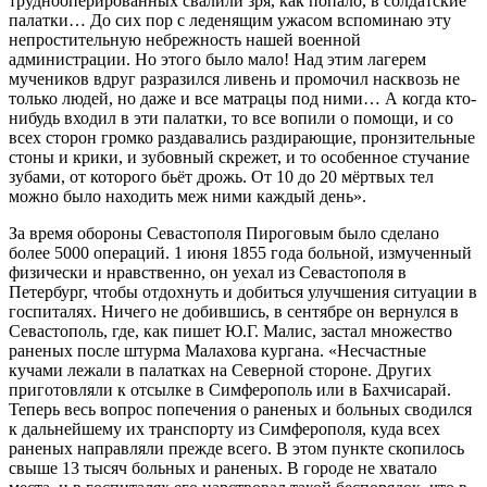
труднооперированных свалили зря, как попало, в солдатские
палатки… До сих пор с леденящим ужасом вспоминаю эту
непростительную небрежность нашей военной
администрации. Но этого было мало! Над этим лагерем
мучеников вдруг разразился ливень и промочил насквозь не
только людей, но даже и все матрацы под ними… А когда кто-
нибудь входил в эти палатки, то все вопили о помощи, и со
всех сторон громко раздавались раздирающие, пронзительные
стоны и крики, и зубовный скрежет, и то особенное стучание
зубами, от которого бьёт дрожь. От 10 до 20 мёртвых тел
можно было находить меж ними каждый день».
За время обороны Севастополя Пироговым было сделано
более 5000 операций. 1 июня 1855 года больной, измученный
физически и нравственно, он уехал из Севастополя в
Петербург, чтобы отдохнуть и добиться улучшения ситуации в
госпиталях. Ничего не добившись, в сентябре он вернулся в
Севастополь, где, как пишет Ю.Г. Малис, застал множество
раненых после штурма Малахова кургана. «Несчастные
кучами лежали в палатках на Северной стороне. Других
приготовляли к отсылке в Симферополь или в Бахчисарай.
Теперь весь вопрос попечения о раненых и больных сводился
к дальнейшему их транспорту из Симферополя, куда всех
раненых направляли прежде всего. В этом пункте скопилось
свыше 13 тысяч больных и раненых. В городе не хватало