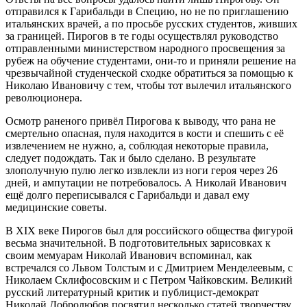
отправился к Гарибальди в Специю, но не по приглашению
итальянских врачей, а по просьбе русских студентов, живших
за границей. Пирогов в те годы осуществлял руководство
отправленными министерством народного просвещения за
рубеж на обучение студентами, они-то и приняли решение на
чрезвычайной студенческой сходке обратиться за помощью к
Николаю Ивановичу с тем, чтобы тот вылечил итальянского
революционера.
Осмотр раненого привёл Пирогова к выводу, что рана не
смертельно опасная, пуля находится в кости и спешить с её
извлечением не нужно, а, соблюдая некоторые правила,
следует подождать. Так и было сделано. В результате
злополучную пулю легко извлекли из ноги героя через 26
дней, и ампутации не потребовалось. А Николай Иванович
ещё долго переписывался с Гарибальди и давал ему
медицинские советы.
В ХIХ веке Пирогов был для российского общества фигурой
весьма значительной. В подготовительных зарисовках к
своим мемуарам Николай Иванович вспоминал, как
встречался со Львом Толстым и с Дмитрием Менделеевым, с
Николаем Склифосовским и с Петром Чайковским. Великий
русский литературный критик и публицист-демократ
Николай Добролюбов посвятил несколько статей творчеству