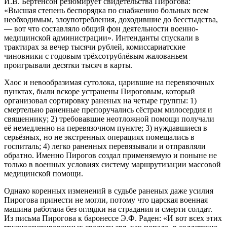
И.В. Бертенсон резюмирует свидетельства Пирогова:
«Высшая степень беспорядка по снабжению больных всем
необходимым, злоупотребления, доходившие до бесстыдства,
— вот что составляло общий фон деятельности военно-
медицинской администрации». Интенданты спускали в
трактирах за вечер тысячи рублей, комиссариатские
чиновники с годовым трёхсотрублёвым жалованьем
проигрывали десятки тысяч в карты.
Хаос и невообразимая сутолока, царившие на перевязочных
пунктах, были вскоре устранены Пироговым, который
организовал сортировку раненых на четыре группы: 1)
смертельно раненные препоручались сёстрам милосердия и
священнику; 2) требовавшие неотложной помощи получали
её немедленно на перевязочном пункте; 3) нуждавшиеся в
серьёзных, но не экстренных операциях помещались в
госпиталь; 4) легко раненных перевязывали и отправляли
обратно. Именно Пирогов создал применяемую и поныне не
только в военных условиях систему маршрутизации массовой
медицинской помощи.
Однако коренных изменений в судьбе раненых даже усилия
Пирогова принести не могли, потому что царская военная
машина работала без оглядки на страдания и смерти солдат.
Из письма Пирогова к баронессе Э.Ф. Раден: «И вот всех этих