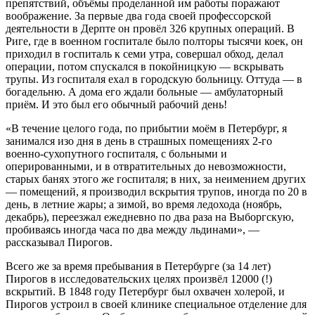
препятствий, объёмы проделанной им работы поражают
воображение. За первые два года своей профессорской
деятельности в Дерпте он провёл 326 крупных операций. В
Риге, где в военном госпитале было полторы тысячи коек, он
приходил в госпиталь к семи утра, совершал обход, делал
операции, потом спускался в покойницкую — вскрывать
трупы. Из госпиталя ехал в городскую больницу. Оттуда — в
богадельню. А дома его ждали больные — амбулаторный
приём. И это был его обычный рабочий день!
«В течение целого года, по прибытии моём в Петербург, я
занимался изо дня в день в страшных помещениях 2-го
военно-сухопутного госпиталя, с больными и
оперированными, и в отвратительных до невозможности,
старых банях этого же госпиталя; в них, за неимением других
— помещений, я производил вскрытия трупов, иногда по 20 в
день, в летние жары; а зимой, во время ледохода (ноябрь,
декабрь), переезжал ежедневно по два раза на Выборгскую,
пробиваясь иногда часа по два между льдинами», —
рассказывал Пирогов.
Всего же за время пребывания в Петербурге (за 14 лет)
Пирогов в исследовательских целях произвёл 12000 (!)
вскрытий. В 1848 году Петербург был охвачен холерой, и
Пирогов устроил в своей клинике специальное отделение для