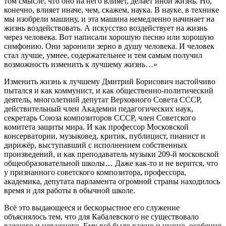
том смысле, что оно на него влияет, делает иной жизнь. Но,
конечно, влияет иначе, чем, скажем, наука. В науке, в технике
мы изобрели машину, и эта машина немедленно начинает на
жизнь воздействовать. А искусство воздействует на жизнь
через человека. Вот написали хорошую песню или хорошую
симфонию. Они заронили зерно в душу человека. И человек
стал лучше, умнее, содержательнее и тем самым получил
возможность изменить к лучшему жизнь…»
Изменить жизнь к лучшему Дмитрий Борисович настойчиво
пытался и как коммунист, и как общественно-политический
деятель, многолетний депутат Верховного Совета СССР,
действительный член Академии педагогических наук,
секретарь Союза композиторов СССР, член Советского
комитета защиты мира. И как профессор Московской
консерватории, музыковед, критик, публицист, пианист и
дирижёр, выступавший с исполнением собственных
произведений, и как преподаватель музыки 209-й московской
общеобразовательной школы… Даже как-то и не верится, что
у признанного советского композитора, профессора,
академика, депутата парламента огромной страны находилось
время и для работы в обычной школе.
Всё это выдающееся и бескорыстное его служение
объяснялось тем, что для Кабалевского не существовало
важного и неважного. Ему всё было важно и нужно, особенно