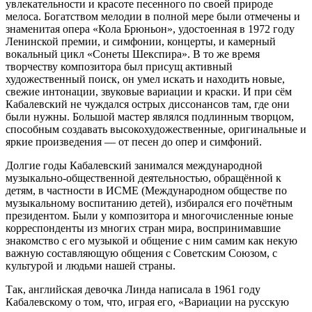
увлекательности и красоте песенного по своей природе
мелоса. Богатством мелодии в полной мере были отмечены и
знаменитая опера «Кола Брюньон», удостоенная в 1972 году
Ленинской премии, и симфонии, концерты, и камерный
вокальный цикл «Сонеты Шекспира». В то же время
творчеству композитора был присущ активный
художественный поиск, он умел искать и находить новые,
свежие интонации, звуковые вариации и краски. И при сём
Кабалевский не чуждался острых диссонансов там, где они
были нужны. Большой мастер являлся подлинным творцом,
способным создавать высокохудожественные, оригинальные и
яркие произведения — от песен до опер и симфоний.
Долгие годы Кабалевский занимался международной
музыкально-общественной деятельностью, обращённой к
детям, в частности в ИСМЕ (Международном обществе по
музыкальному воспитанию детей), избирался его почётным
президентом. Были у композитора и многочисленные юные
корреспонденты из многих стран мира, воспринимавшие
знакомство с его музыкой и общение с ним самим как некую
важную составляющую общения с Советским Союзом, с
культурой и людьми нашей страны.
Так, английская девочка Линда написала в 1961 году
Кабалевскому о том, что, играя его, «Вариации на русскую