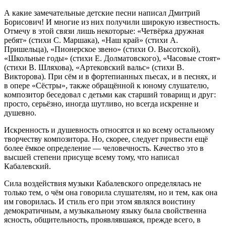
А какие замечательные детские песни написал Дмитрий
Борисович! И многие из них получили широкую известность.
Отмечу в этой связи лишь некоторые: «Четвёрка дружная
ребят» (стихи С. Маршака), «Наш край» (стихи А.
Пришельца), «Пионерское звено» (стихи О. Высотской),
«Школьные годы» (стихи Е. Долматовского), «Часовые стоят»
(стихи В. Шляхова), «Артековский вальс» (стихи В.
Викторова). При сём и в фортепианных пьесах, и в песнях, и
в опере «Сёстры», также обращённой к юному слушателю,
композитор беседовал с детьми как старший товарищ и друг:
просто, серьёзно, иногда шутливо, но всегда искренне и
душевно.
Искренность и душевность относятся и ко всему остальному
творчеству композитора. Но, скорее, следует привести ещё
более ёмкое определение — человечность. Качество это в
высшей степени присуще всему тому, что написал
Кабалевский.
Сила воздействия музыки Кабалевского определялась не
только тем, о чём она говорила слушателям, но и тем, как она
им говорилась. И стиль его при этом являлся воистину
демократичным, а музыкальному языку была свойственна
ясность, общительность, проявлявшаяся, прежде всего, в