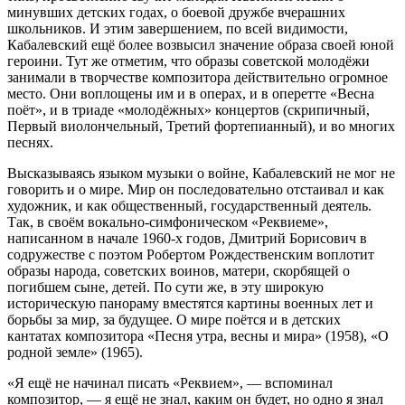
минувших детских годах, о боевой дружбе вчерашних
школьников. И этим завершением, по всей видимости,
Кабалевский ещё более возвысил значение образа своей юной
героини. Тут же отметим, что образы советской молодёжи
занимали в творчестве композитора действительно огромное
место. Они воплощены им и в операх, и в оперетте «Весна
поёт», и в триаде «молодёжных» концертов (скрипичный,
Первый виолончельный, Третий фортепианный), и во многих
песнях.
Высказываясь языком музыки о войне, Кабалевский не мог не
говорить и о мире. Мир он последовательно отстаивал и как
художник, и как общественный, государственный деятель.
Так, в своём вокально-симфоническом «Реквиеме»,
написанном в начале 1960-х годов, Дмитрий Борисович в
содружестве с поэтом Робертом Рождественским воплотит
образы народа, советских воинов, матери, скорбящей о
погибшем сыне, детей. По сути же, в эту широкую
историческую панораму вместятся картины военных лет и
борьбы за мир, за будущее. О мире поётся и в детских
кантатах композитора «Песня утра, весны и мира» (1958), «О
родной земле» (1965).
«Я ещё не начинал писать «Реквием», — вспоминал
композитор, — я ещё не знал, каким он будет, но одно я знал