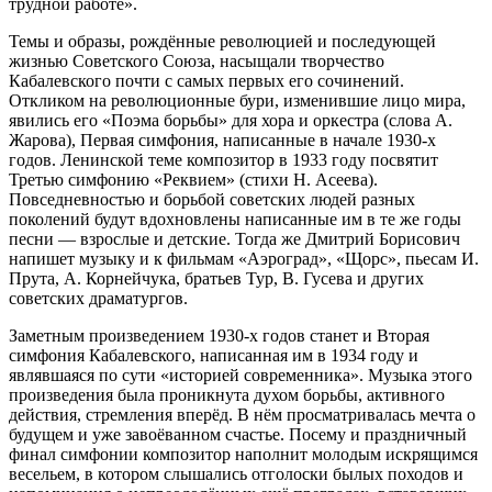
трудной работе».
Темы и образы, рождённые революцией и последующей
жизнью Советского Союза, насыщали творчество
Кабалевского почти с самых первых его сочинений.
Откликом на революционные бури, изменившие лицо мира,
явились его «Поэма борьбы» для хора и оркестра (слова А.
Жарова), Первая симфония, написанные в начале 1930-х
годов. Ленинской теме композитор в 1933 году посвятит
Третью симфонию «Реквием» (стихи Н. Асеева).
Повседневностью и борьбой советских людей разных
поколений будут вдохновлены написанные им в те же годы
песни — взрослые и детские. Тогда же Дмитрий Борисович
напишет музыку и к фильмам «Аэроград», «Щорс», пьесам И.
Прута, А. Корнейчука, братьев Тур, В. Гусева и других
советских драматургов.
Заметным произведением 1930-х годов станет и Вторая
симфония Кабалевского, написанная им в 1934 году и
являвшаяся по сути «историей современника». Музыка этого
произведения была проникнута духом борьбы, активного
действия, стремления вперёд. В нём просматривалась мечта о
будущем и уже завоёванном счастье. Посему и праздничный
финал симфонии композитор наполнит молодым искрящимся
весельем, в котором слышались отголоски былых походов и