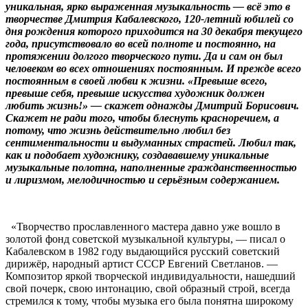
уникальная, ярко выраженная музыкальность — всё это в
творчестве Дмитрия Кабалевского, 120-летний юбилей со
дня рождения которого приходится на 30 декабря текущего
года, присутствовало во всей полноте и постоянно, на
протяжении долгого творческого пути. Да и сам он был
человеком во всех отношениях постоянным. И прежде всего
постоянным в своей любви к жизни. «Превыше всего,
превыше себя, превыше искусства художник должен
любить жизнь!» — скажет однажды Дмитрий Борисович.
Скажет не ради того, чтобы блеснуть красноречием, а
потому, что жизнь действительно любил без
сентиментальности и выдуманных страстей. Любил так,
как и подобает художнику, создававшему уникальные
музыкальные полотна, наполненные гражданственностью
и лиризмом, мелодичностью и серьёзным содержанием.
«Творчество прославленного мастера давно уже вошло в
золотой фонд советской музыкальной культуры, — писал о
Кабалевском в 1982 году выдающийся русский советский
дирижёр, народный артист СССР Евгений Светланов. —
Композитор яркой творческой индивидуальности, нашедший
свой почерк, свою интонацию, свой образный строй, всегда
стремился к тому, чтобы музыка его была понятна широкому