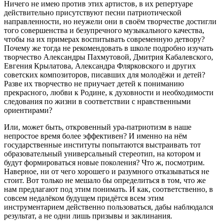
Ничего не имею против этих артистов, в их репертуаре
действительно присутствуют песни патриотической
направленности, но неужели они в своём творчестве достигли
того совершенства и безупречного музыкального качества,
чтобы на их примерах воспитывать современную детвору?
Почему же тогда не рекомендовать в школе подробно изучать
творчество Александры Пахмутовой, Дмитрия Кабалевского,
Евгения Крылатова, Александра Флярковского и других
советских композиторов, писавших для молодёжи и детей?
Разве их творчество не приучает детей к пониманию
прекрасного, любви к Родине, к духовности и необходимости
следования по жизни в соответствии с нравственными
ориентирами?
Или, может быть, откровенный ура-патриотизм в наше
непростое время более эффективен? И именно на нём
государственные институты попытаются выстраивать тот
образовательный универсальный стереотип, на котором и
будут формироваться новые поколения? Что ж, посмотрим.
Наверное, ни от чего хорошего и разумного отказываться не
стоит. Вот только не мешало бы определиться в том, что же
нам предлагают под этим понимать. И как, соответственно, в
совсем недалёком будущем придётся всем этим
инструментарием действенно пользоваться, дабы наблюдался
результат, а не одни лишь призывы и заклинания.