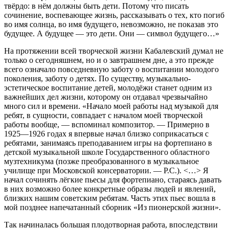
твёрдо: в нём должны быть дети. Потому что писать
сочинение, воспевающее жизнь, рассказывать о тех, кто погиб
во имя солнца, во имя будущего, невозможно, не показав это
будущее. А будущее — это дети. Они — символ будущего…»
На протяжении всей творческой жизни Кабалевский думал не
только о сегодняшнем, но и о завтрашнем дне, а это прежде
всего означало повседневную заботу о воспитании молодого
поколения, заботу о детях. По существу, музыкально-
эстетическое воспитание детей, молодёжи станет одним из
важнейших дел жизни, которому он отдавал чрезвычайно
много сил и времени. «Начало моей работы над музыкой для
ребят, в сущности, совпадает с началом моей творческой
работы вообще, — вспоминал композитор. — Примерно в
1925—1926 годах я впервые начал близко соприкасаться с
ребятами, занимаясь преподаванием игры на фортепиано в
детской музыкальной школе Государственного областного
музтехникума (позже преобразованного в музыкальное
училище при Московской консерватории. — Р.С.). <…> Я
начал сочинять лёгкие пьесы для фортепиано, стараясь давать
в них возможно более конкретные образы людей и явлений,
близких нашим советским ребятам. Часть этих пьес вошла в
мой позднее напечатанный сборник «Из пионерской жизни».
Так начиналась большая плодотворная работа, впоследствии