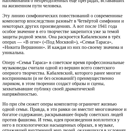
напоминания о непреодолённых ещё преградах, встававших
на жизненном пути человека.
Эту линию симфонических повествований о современнике
композитор впоследствии разовьёт в Четвёртой симфонии и
некоторых других произведениях. А вот после 1941 года
особое значение в его творчестве закрепится уже за темой
защиты родной земли. Она раскроется Кабалевским в трёх
операх — «В огне» («Под Москвой»), «Семья Тараса»,
«Никита Вершинин». И каждая из них по-своему значима и
уникальна.
Оперу «Семья Тараса» в советское время профессиональные
музыковеды считали одной из вершин всего советского
оперного творчества. Кабалевский, которого ранее многие
воспринимали (и не без оснований!) преимущественно
лириком, в этом творении создаст образы и сцены,
захватывавшие публику своей драматической
напряжённостью.
Но при сём сюжет оперы композитор ограничит жизнью
одной семьи. Правда, в эти рамки он вместит многозначное и
богатое содержание, раскрывавшее борьбу советских людей
против фашизма. И тема, идея произведения воплотится у
него в психологически насыщенных образах, в музыке,
отражавшей внутренний мир людей, оказавшихся в условиях