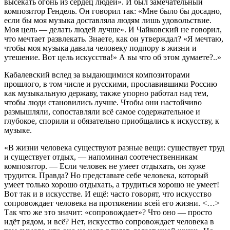
высекать огонь из сердец людей». И был замечательный
композитор Гендель. Он говорил так: «Мне было бы досадно,
если бы моя музыка доставляла людям лишь удовольствие.
Моя цель — делать людей лучше». И Чайковский не говорил,
что мечтает развлекать. Знаете, как он утверждал? «Я мечтаю,
чтобы моя музыка давала человеку подпору в жизни и
утешение. Вот цель искусства!» А вы что об этом думаете?..»
Кабалевский вслед за выдающимися композиторами
прошлого, в том числе и русскими, прославившими Россию
как музыкальную державу, также упорно работал над тем,
чтобы люди становились лучше. Чтобы они настойчиво
размышляли, сопоставляли всё самое содержательное и
глубокое, спорили и обязательно приобщались к искусству, к
музыке.
«В жизни человека существуют разные вещи: существует труд
и существует отдых, — напоминал соотечественникам
композитор. — Если человек не умеет отдыхать, он хуже
трудится. Правда? Но представьте себе человека, который
умеет только хорошо отдыхать, а трудиться хорошо не умеет!
Вот так и в искусстве. И ещё: часто говорят, что искусство
сопровождает человека на протяжении всей его жизни. <…>
Так что же это значит: «сопровождает»? Что оно — просто
идёт рядом, и всё? Нет, искусство сопровождает человека в