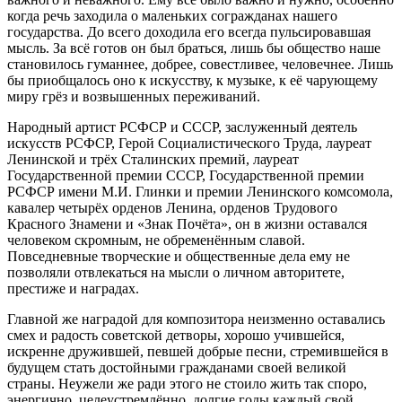
когда речь заходила о маленьких согражданах нашего
государства. До всего доходила его всегда пульсировавшая
мысль. За всё готов он был браться, лишь бы общество наше
становилось гуманнее, добрее, совестливее, человечнее. Лишь
бы приобщалось оно к искусству, к музыке, к её чарующему
миру грёз и возвышенных переживаний.
Народный артист РСФСР и СССР, заслуженный деятель
искусств РСФСР, Герой Социалистического Труда, лауреат
Ленинской и трёх Сталинских премий, лауреат
Государственной премии СССР, Государственной премии
РСФСР имени М.И. Глинки и премии Ленинского комсомола,
кавалер четырёх орденов Ленина, орденов Трудового
Красного Знамени и «Знак Почёта», он в жизни оставался
человеком скромным, не обременённым славой.
Повседневные творческие и общественные дела ему не
позволяли отвлекаться на мысли о личном авторитете,
престиже и наградах.
Главной же наградой для композитора неизменно оставались
смех и радость советской детворы, хорошо учившейся,
искренне дружившей, певшей добрые песни, стремившейся в
будущем стать достойными гражданами своей великой
страны. Неужели же ради этого не стоило жить так споро,
энергично, целеустремлённо, долгие годы каждый свой