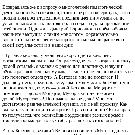
Возвращаясь же к вопросу о многолетней педагогической
деятельности Кабалевского, стоит ещё раз подчеркнуть, что о
подлинном воспитательном предназначении музыки он не
уставал напоминать постоянно, из года в год, на протяжении
всей жизни. Однажды Дмитрий Борисович в своём рабочем
кабинете выступил с таким монологом, образовательно-
воспитательное значение которого нисколько не растеряло
своей актуальности и в наши дни:
«Тут недавно был у меня разговор с одним юношей,
московским школьником. Он рассуждает так: когда я прихожу
домой усталый, я включаю радио или пластинку, и звучит
лёгкая развлекательная музыка — мне это очень нравится, мне
это помогает отдохнуть. А Бетховен мне не помогает. И
дальше у него, представляете, какой ход мысли: Бетховен мне
не помогает отдохнуть — долой Бетховена, Моцарт не
помогает — долой Моцарта, Мусоргский не помогает —
долой Мусоргского! Понимаете, какое дело! Мне, мол,
достаточно развлекательной музыки, я и с ней проживу. Как
вы на такую позицию смотрите? Прав он или нет? Если прав,
то получается, что величайшие художники разных времён
творили только для того, чтобы развлекать этого юношу!
А как Бетховен, великий Бетховен говорил: «Музыка должна