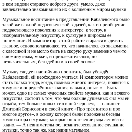
в ком видели старшего доброго друга, умело, даже
завлекательно знакомившего их с волшебным миром музыки.
Музыкальное воспитание в представлении Кабалевского было
такой же важной педагогической задачей, как и приобщение
подрастающего поколения к литературе, к театру, к
изобразительному искусству, к культуре в широком её
понимании. И композитор в этой работе старался выделять
главное, основополагающее, то, что начиналось со знакомства
с классикой и не могло быть на скорую руку заменено чем-то
сиюминутным, может, и привлекательным, но
незначительным, безыдейным в своей основе.
Музыку следует настойчиво постигать, был убеждён
Кабалевский, ей необходимо учиться. И композитором можно
стать только тогда, когда, помимо живого интереса, появятся к
тому же и определённые знания, навыки, опыт. «…Быть
может, одно из самых чудесных свойств музыки, как и всякого
искусства, состоит в том, что чем больше душевных сил мы ей
отдаём, тем больше новых сил в ней черпаем, — напишет
Дмитрий Борисович в своей книге «Про трёх китов и про
многое другое», в основу которой были положены беседы
композитора о музыке, которые он в течение ряда лет вёл на
радио. — А невнимательное, незаинтересованное слушание
музыки, точно так же, как невнимательное,