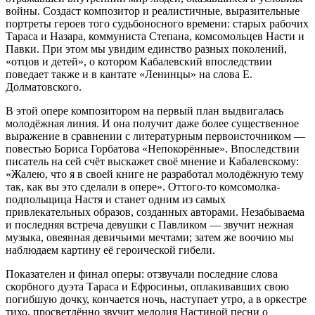
войны. Создаст композитор и реалистичные, выразительные
портреты героев того судьбоносного времени: старых рабочих
Тараса и Назара, коммуниста Степана, комсомольцев Насти и
Павки. При этом мы увидим единство разных поколений,
«отцов и детей», о котором Кабалевский впоследствии
поведает также и в кантате «Ленинцы» на слова Е.
Долматовского.
В этой опере композитором на первый план выдвигалась
молодёжная линия. И она получит даже более существенное
выражение в сравнении с литературным первоисточником —
повестью Бориса Горбатова «Непокорённые». Впоследствии
писатель на сей счёт выскажет своё мнение и Кабалевскому:
«Жалею, что я в своей книге не разработал молодёжную тему
так, как вы это сделали в опере». Оттого-то комсомолка-
подпольщица Настя и станет одним из самых
привлекательных образов, созданных авторами. Незабываема
и последняя встреча девушки с Павликом — звучит нежная
музыка, овеянная девичьими мечтами; затем же воочию мы
наблюдаем картину её героической гибели.
Показателен и финал оперы: отзвучали последние слова
скорбного дуэта Тараса и Ефросиньи, оплакивавших свою
погибшую дочку, кончается ночь, наступает утро, а в оркестре
тихо, просветлённо звучит мелодия Настиной песни о