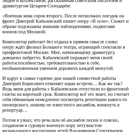
людей и коллективов, рассказанная советским писателем и
драматургом Цезарем Солодарём:
«Военная зима сорок второго. После нескольких поездок на
фронт Дмитрий Кабалевский пишет оперу «В огне». Сюжет и
образы подсказаны живыми наблюдениями, подвигами
воинов под Москвой.
Композитор работает без отдыха в прямом смысле слова:
оперу ждёт филиал Большого театра, играющий спектакли в
прифронтовой Москве. Мне, начинающему драматургу,
доверено либретто. Кабалевский поражает меня своей
работоспособностью, требовательностью к себе,
необыкновенным умением дорожить каждой минутой.
И вдруг в самые горячие дни нашей совместной работы
Дмитрий Борисович отменяет наши встречи… Как же так?
Ведь меня для работы с Кабалевским отпустили из фронтовой
газеты на короткий срок. Композитор всё это знает, но считает
себя обязанным немедленно посмотреть репетиции какого-то
пионерского, никому не известного ансамбля, вникнуть в
репертуар…
Потом я узнал, что речь шла об ансамбле песни и пляски,
созданном в суровую военную пору энтузиастом
музыкального воспитания детей Владимиром Сергеевичем