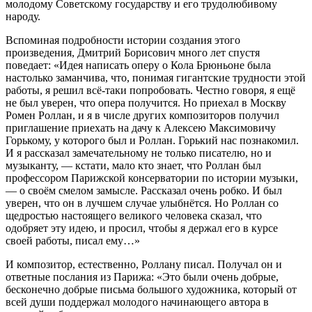
молодому Советскому государству и его трудолюбивому
народу.
Вспоминая подробности истории создания этого
произведения, Дмитрий Борисович много лет спустя
поведает: «Идея написать оперу о Кола Брюньоне была
настолько заманчива, что, понимая гигантские трудности этой
работы, я решил всё-таки попробовать. Честно говоря, я ещё
не был уверен, что опера получится. Но приехал в Москву
Ромен Роллан, и я в числе других композиторов получил
приглашение приехать на дачу к Алексею Максимовичу
Горькому, у которого был и Роллан. Горький нас познакомил.
И я рассказал замечательному не только писателю, но и
музыканту, — кстати, мало кто знает, что Роллан был
профессором Парижской консерватории по истории музыки,
— о своём смелом замысле. Рассказал очень робко. И был
уверен, что он в лучшем случае улыбнётся. Но Роллан со
щедростью настоящего великого человека сказал, что
одобряет эту идею, и просил, чтобы я держал его в курсе
своей работы, писал ему…»
И композитор, естественно, Роллану писал. Получал он и
ответные послания из Парижа: «Это были очень добрые,
бесконечно добрые письма большого художника, который от
всей души поддержал молодого начинающего автора в