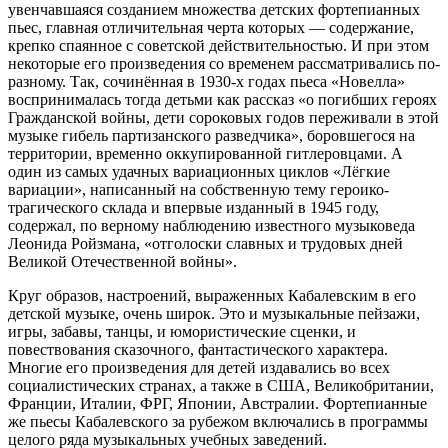
увенчавшаяся созданием множества детских фортепианных
пьес, главная отличительная черта которых — содержание,
крепко спаянное с советской действительностью. И при этом
некоторые его произведения со временем рассматривались по-
разному. Так, сочинённая в 1930-х годах пьеса «Новелла»
воспринималась тогда детьми как рассказ «о погибших героях
Гражданской войны, дети сороковых годов переживали в этой
музыке гибель партизанского разведчика», боровшегося на
территории, временно оккупированной гитлеровцами. А
один из самых удачных вариационных циклов «Лёгкие
вариации», написанный на собственную тему героико-
трагического склада и впервые изданный в 1945 году,
содержал, по верному наблюдению известного музыковеда
Леонида Ройзмана, «отголоски славных и трудовых дней
Великой Отечественной войны».
Круг образов, настроений, выраженных Кабалевским в его
детской музыке, очень широк. Это и музыкальные пейзажи,
игры, забавы, танцы, и юмористические сценки, и
повествования сказочного, фантастического характера.
Многие его произведения для детей издавались во всех
социалистических странах, а также в США, Великобритании,
Франции, Италии, ФРГ, Японии, Австралии. Фортепианные
же пьесы Кабалевского за рубежом включались в программы
целого ряда музыкальных учебных заведений.