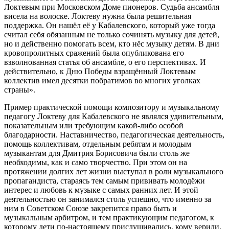
Локтевым при Московском Доме пионеров. Судьба ансамбля
висела на волоске. Локтеву нужна была решительная
поддержка. Он нашёл её у Кабалевского, который уже тогда
считал себя обязанным не только сочинять музыку для детей,
но и действенно помогать всем, кто нёс музыку детям. В дни
кровопролитных сражений была опубликована его
взволнованная статья об ансамбле, о его перспективах. И
действительно, к Дню Победы взращённый Локтевым
коллектив имел десятки побратимов во многих уголках
страны».
Пример практической помощи композитору и музыкальному
педагогу Локтеву для Кабалевского не являлся удивительным,
показательным или требующим какой-либо особой
благодарности. Наставничество, педагогическая деятельность,
помощь коллективам, отдельным ребятам и молодым
музыкантам для Дмитрия Борисовича были столь же
необходимы, как и само творчество. При этом он на
протяжении долгих лет жизни выступал в роли музыкального
пропагандиста, стараясь тем самым прививать молодёжи
интерес и любовь к музыке с самых ранних лет. И этой
деятельностью он занимался столь успешно, что именно за
ним в Советском Союзе закрепится право быть и
музыкальным арбитром, и тем практикующим педагогом, к
которому дети по-настоящему прислушивались, кому верили,