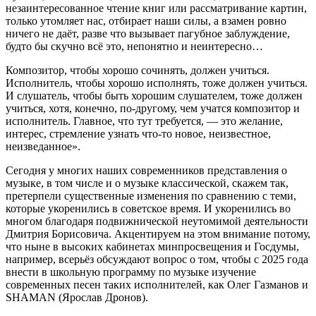
незаинтересованное чтение книг или рассматривание картин,
только утомляет нас, отбирает наши силы, а взамен ровно
ничего не даёт, разве что вызывает пагубное заблуждение,
будто бы скучно всё это, непонятно и неинтересно…
Композитор, чтобы хорошо сочинять, должен учиться.
Исполнитель, чтобы хорошо исполнять, тоже должен учиться.
И слушатель, чтобы быть хорошим слушателем, тоже должен
учиться, хотя, конечно, по-другому, чем учатся композитор и
исполнитель. Главное, что тут требуется, — это желание,
интерес, стремление узнать что-то новое, неизвестное,
неизведанное».
Сегодня у многих наших современников представления о
музыке, в том числе и о музыке классической, скажем так,
претерпели существенные изменения по сравнению с теми,
которые укоренились в советское время. И укоренились во
многом благодаря подвижнической неутомимой деятельности
Дмитрия Борисовича. Акцентируем на этом внимание потому,
что ныне в высоких кабинетах минпросвещения и Госдумы,
например, всерьёз обсуждают вопрос о том, чтобы с 2025 года
внести в школьную программу по музыке изучение
современных песен таких исполнителей, как Олег Газманов и
SHAMAN (Ярослав Дронов).