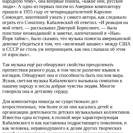
народную тему», она впервые поняла, «какие они, русские
люди». А одно из первых писем из Америки композитору
пришло в 1955 году от четырнадцатилетней Каролин
Симондет, захотевшей узнать у самого автора, как следовало
играть его Сонатину. Кабалевский ей ответил. «И реакция на
мой ответ, — рассказывал Дмитрий Борисович, — была
поистине неожиданной: в заметке, напечатанной в «Нью-
Йорк таймс», было сказано, что музыка помогла американской
девочке убедиться в том, что «железный занавес» между США
и СССР не столь уж непроницаем, как она слышала об этом
от взрослых».
Так музыка ещё раз обнаружит свойства преодолевать
препятствия разного рода, в том числе различие языков и
взглядов. Обнаружит она и способность быть послом мира.
Ясная, светлая музыка Кабалевского вызывала симпатии к
нашему народу и несла добрые чувства людям. Многое
говорила она и детскому сердцу.
Для композитора никогда не существовало дел
второстепенных, тем более если они касались детей и
организации деятельности детских музыкальных коллективов.
Известна одна история, в полной мере характеризующая
Кабалевского и как наставника подрастающего поколения, и
как человека, неравнодушного к делам других творческих