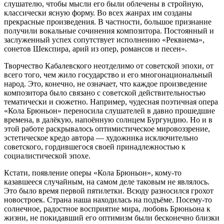
слушателю, чтобы мысли его были облечены в стройную,
классически ясную форму. Во всех жанрах им созданы
прекрасные произведения. В частности, большое признание
получили вокальные сочинения композитора. Постоянный и
заслуженный успех сопутствует исполнению «Реквиема»,
сонетов Шекспира, арий из опер, романсов и песен».
Творчество Кабалевского неотделимо от советской эпохи, от
всего того, чем жило государство и его многонациональный
народ. Это, конечно, не означает, что каждое произведение
композитора было связано с советской действительностью
тематически и сюжетно. Например, чудесная поэтичная опера
«Кола Брюньон» переносила слушателей в давно прошедшие
времена, в далёкую, напоённую солнцем Бургундию. Но и в
этой работе раскрывалось оптимистическое мировоззрение,
эстетическое кредо автора — художника исключительно
советского, гордившегося своей принадлежностью к
социалистической эпохе.
Кстати, появление оперы «Кола Брюньон», кому-то
казавшееся случайным, на самом деле таковым не являлось.
Это было время первой пятилетки. Всюду разносился грохот
новостроек. Страна наша находилась на подъёме. Посему-то
солнечное, радостное восприятие мира, любовь Брюньона к
жизни, не покидавший его оптимизм были бесконечно близки