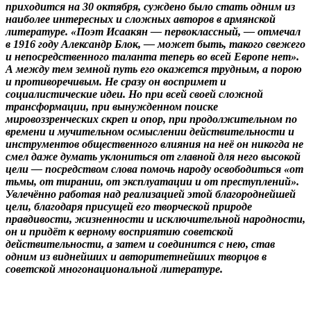
приходится на 30 октября, суждено было стать одним из
наиболее интересных и сложных авторов в армянской
литературе. «Поэт Исаакян — первоклассный, — отмечал
в 1916 году Александр Блок, — может быть, такого свежего
и непосредственного таланта теперь во всей Европе нет».
А между тем земной путь его окажется трудным, а порою
и противоречивым. Не сразу он воспримет и
социалистические идеи. Но при всей своей сложной
трансформации, при вынужденном поиске
мировоззренческих скреп и опор, при продолжительном по
времени и мучительном осмыслении действительности и
инструментов общественного влияния на неё он никогда не
смел даже думать уклониться от главной для него высокой
цели — посредством слова помочь народу освободиться «от
тьмы, от тирании, от эксплуатации и от преступлений».
Увлечённо работая над реализацией этой благороднейшей
цели, благодаря присущей его творческой природе
правдивости, жизненности и исключительной народности,
он и придёт к верному восприятию советской
действительности, а затем и соединится с нею, став
одним из виднейших и авторитетнейших творцов в
советской многонациональной литературе.