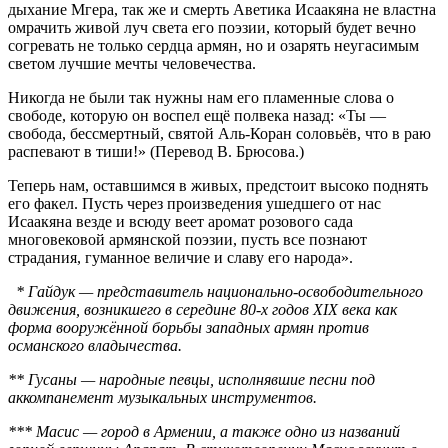
дыхание Мгера, так же и смерть Аветика Исаакяна не властна
омрачить живой луч света его поэзии, который будет вечно
согревать не только сердца армян, но и озарять неугасимым
светом лучшие мечты человечества.
Никогда не были так нужны нам его пламенные слова о
свободе, которую он воспел ещё полвека назад: «Ты —
свобода, бессмертный, святой Аль-Коран соловьёв, что в раю
распевают в тиши!» (Перевод В. Брюсова.)
Теперь нам, оставшимся в живых, предстоит высоко поднять
его факел. Пусть через произведения ушедшего от нас
Исаакяна везде и всюду веет аромат розового сада
многовековой армянской поэзии, пусть все познают
страдания, гуманное величие и славу его народа».
* Гайдук — представитель национально-освободительного
движения, возникшего в середине 80-х годов XIX века как
форма вооружённой борьбы западных армян против
османского владычества.
** Гусаны — народные певцы, исполнявшие песни под
аккомпанемент музыкальных инструментов.
*** Масис — город в Армении, а также одно из названий