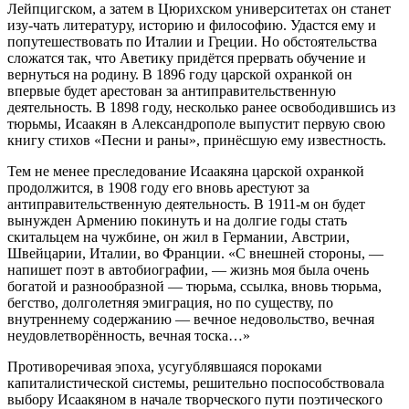
Лейпцигском, а затем в Цюрихском университетах он станет
изу-чать литературу, историю и философию. Удастся ему и
попутешествовать по Италии и Греции. Но обстоятельства
сложатся так, что Аветику придётся прервать обучение и
вернуться на родину. В 1896 году царской охранкой он
впервые будет арестован за антиправительственную
деятельность. В 1898 году, несколько ранее освободившись из
тюрьмы, Исаакян в Александрополе выпустит первую свою
книгу стихов «Песни и раны», принёсшую ему известность.
Тем не менее преследование Исаакяна царской охранкой
продолжится, в 1908 году его вновь арестуют за
антиправительственную деятельность. В 1911-м он будет
вынужден Армению покинуть и на долгие годы стать
скитальцем на чужбине, он жил в Германии, Австрии,
Швейцарии, Италии, во Франции. «С внешней стороны, —
напишет поэт в автобиографии, — жизнь моя была очень
богатой и разнообразной — тюрьма, ссылка, вновь тюрьма,
бегство, долголетняя эмиграция, но по существу, по
внутреннему содержанию — вечное недовольство, вечная
неудовлетворённость, вечная тоска…»
Противоречивая эпоха, усугублявшаяся пороками
капиталистической системы, решительно поспособствовала
выбору Исаакяном в начале творческого пути поэтического