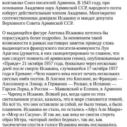
возглавлял Союз писателей Армении. В 1943 году, при
основании Академии наук Армянской ССР, народного поэта
изберут действительным членом Академии. Многократно
соотечественники доверяли Исаакяну и мандат депутата
Верховного Совета Армянской ССР.
О выдающейся фигуре Аветика Исаакяна хотелось бы
порассуждать более подробно. За неимением такой
возможности в рамках настоящих заметок приведу слова
выдающегося французского писателя-коммуниста Луи
Арагона (думается, в них сконцентрировано то главное, что
нам следует помнить об армянском гении), опубликованные в
«Правде» 21 октября 1957 года, буквально через несколько
дней после смерти Исаакяна, случившейся 17 октября 1957
года в Ереване: «Чело нашего века носит печать нескольких
светлых имён поэтов. В Англии это Киплинг, во Франции —
Аполлинер и Элюар, в Германии — Рильке, в Испании —
Гарсия Лорка, в России — Маяковский и Есенин, в Армении
— Чаренц и Исаакян. Всякий раз, когда один из этих
светильников угасал, казалось, что в мире становится темней.
Но всё то, что они оставляли за собой, не было тенью, а было
пламенем. Исаакяна не стало, но остались «Абул Али Маари»
и «Мгер из Сасуна». И так же, как века не смогли стереть
образ Мгера, «который любил бедных», так же, как
тысячелетия спустя в голосе Исаакяна вновь послышалось