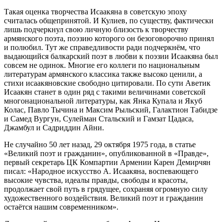
Такая оценка творчества Исаакяна в советскую эпоху
считалась общепринятой. И Кулиев, по существу, фактически
лишь подчеркнул свою личную близость к творчеству
армянского поэта, поэзию которого он безоговорочно принял
и полюбил. Тут же справедливости ради подчеркнём, что
выдающийся балкарский поэт в любви к поэзии Исаакяна был
совсем не одинок. Многие его коллеги по национальным
литературам армянского классика также высоко ценили, а
стихи исаакяновские свободно цитировали. По сути Аветик
Исаакян станет в один ряд с такими величинами советской
многонациональной литературы, как Янка Купала и Якуб
Колас, Павло Тычина и Максим Рыльский, Галактион Табидзе
и Самед Вургун, Сулейман Стальский и Гамзат Цадаса,
Джамбул и Садриддин Айни.
Не случайно 50 лет назад, 29 октября 1975 года, в статье
«Великий поэт и гражданин», опубликованной в «Правде»,
первый секретарь ЦК Компартии Армении Карен Демирчян
писал: «Народное искусство А. Исаакяна, воспевающего
высокие чувства, идеалы правды, свободы и красоты,
продолжает свой путь в грядущее, сохраняя огромную силу
художественного воздействия. Великий поэт и гражданин
остаётся нашим современником».