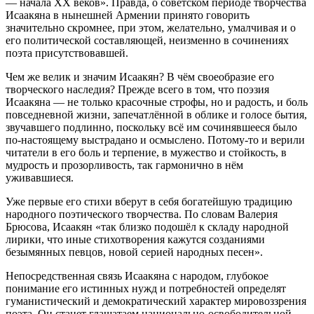
— начала XX веков». Правда, о советском периоде творчества
Исаакяна в нынешней Армении принято говорить
значительно скромнее, при этом, желательно, умалчивая и о
его политической составляющей, неизменно в сочинениях
поэта присутствовавшей.
Чем же велик и значим Исаакян? В чём своеобразие его
творческого наследия? Прежде всего в том, что поэзия
Исаакяна — не только красочные строфы, но и радость, и боль
повседневной жизни, запечатлённой в облике и голосе бытия,
звучавшего подлинно, поскольку всё им сочинявшееся было
по-настоящему выстрадано и осмыслено. Потому-то и верили
читатели в его боль и терпение, в мужество и стойкость, в
мудрость и прозорливость, так гармонично в нём
уживавшиеся.
Уже первые его стихи вберут в себя богатейшую традицию
народного поэтического творчества. По словам Валерия
Брюсова, Исаакян «так близко подошёл к складу народной
лирики, что иные стихотворения кажутся созданиями
безымянных певцов, новой серией народных песен».
Непосредственная связь Исаакяна с народом, глубокое
понимание его истинных нужд и потребностей определят
гуманистический и демократический характер мировоззрения
поэта. Он станет глашатаем национально-освободительной