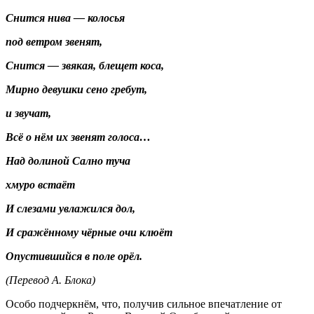
Снится нива — колосья
под ветром звенят,
Снится — звякая, блещет коса,
Мирно девушки сено гребут,
и звучат,
Всё о нём их звенят голоса…
Над долиной Сално туча
хмуро встаёт
И слезами увлажился дол,
И сражённому чёрные очи клюёт
Опустившийся в поле орёл.
(Перевод А. Блока)
Особо подчеркнём, что, получив сильное впечатление от