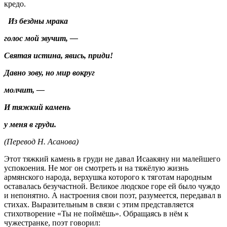
кредо.
Из бездны мрака
голос мой звучит, —
Святая истина, явись, приди!
Давно зову, но мир вокруг
молчит, —
И тяжкий камень
у меня в груди.
(Перевод Н. Асанова)
Этот тяжкий камень в груди не давал Исаакяну ни малейшего
успокоения. Не мог он смотреть и на тяжёлую жизнь
армянского народа, верхушка которого к тяготам народным
оставалась безучастной. Великое людское горе ей было чуждо
и непонятно. А настроения свои поэт, разумеется, передавал в
стихах. Выразительным в связи с этим представляется
стихотворение «Ты не поймёшь». Обращаясь в нём к
чужестранке, поэт говорил: