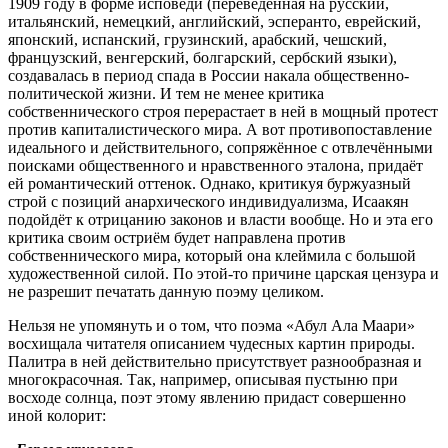
1909 году в форме исповеди (переведённая на русский,
итальянский, немецкий, английский, эсперанто, еврейский,
японский, испанский, грузинский, арабский, чешский,
французский, венгерский, болгарский, сербский языки),
создавалась в период спада в России накала общественно-
политической жизни. И тем не менее критика
собственнического строя перерастает в ней в мощный протест
против капиталистического мира. А вот противопоставление
идеального и действительного, сопряжённое с отвлечёнными
поисками общественного и нравственного эталона, придаёт
ей романтический оттенок. Однако, критикуя буржуазный
строй с позиций анархического индивидуализма, Исаакян
подойдёт к отрицанию законов и власти вообще. Но и эта его
критика своим остриём будет направлена против
собственнического мира, который она клеймила с большой
художественной силой. По этой-то причине царская цензура и
не разрешит печатать данную поэму целиком.
Нельзя не упомянуть и о том, что поэма «Абул Ала Маари»
восхищала читателя описанием чудесных картин природы.
Палитра в ней действительно присутствует разнообразная и
многокрасочная. Так, например, описывая пустыню при
восходе солнца, поэт этому явлению придаст совершенно
иной колорит: