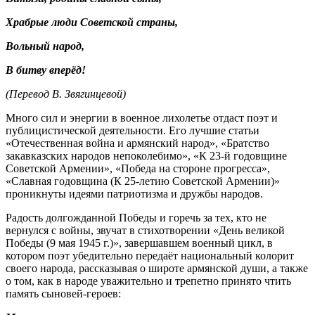
Храбрые люди Советской страны,
Вольный народ,
В битву вперёд!
(Перевод В. Звягинцевой)
Много сил и энергии в военное лихолетье отдаст поэт и
публицистической деятельности. Его лучшие статьи
«Отечественная война и армянский народ», «Братство
закавказских народов непоколебимо», «К 23-й годовщине
Советской Армении», «Победа на стороне прогресса»,
«Славная годовщина (К 25-летию Советской Армении)»
проникнуты идеями патриотизма и дружбы народов.
Радость долгожданной Победы и горечь за тех, кто не
вернулся с войны, звучат в стихотворении «День великой
Победы (9 мая 1945 г.)», завершавшем военный цикл, в
котором поэт убедительно передаёт национальный колорит
своего народа, рассказывая о широте армянской души, а также
о том, как в народе уважительно и трепетно принято чтить
память сыновей-героев: