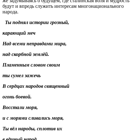
же задумываясь о будущем, где сталинская воля и мудрость
будут и впредь служить интересам многонационального
народа.
Ты поднял истории грозный,
карающий меч
Над всеми неправдами мира,
над скорбной землёй.
Пламенным словом своим
ты сумел зажечь
В сердцах народов священный
огонь боевой.
Восстали моря,
и с морями сливались моря,
Ты вёл народы, сплотив их
в единый народ,