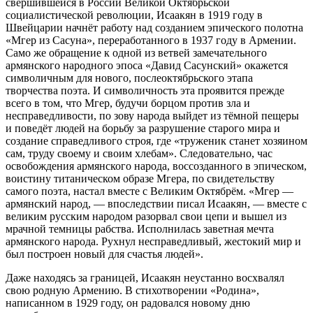
свершившейся в России Великой Октябрьской
социалистической революции, Исаакян в 1919 году в
Швейцарии начнёт работу над созданием эпического полотна
«Мгер из Сасуна», переработанного в 1937 году в Армении.
Само же обращение к одной из ветвей замечательного
армянского народного эпоса «Давид Сасунский» окажется
символичным для нового, послеоктябрьского этапа
творчества поэта. И символичность эта проявится прежде
всего в том, что Мгер, будучи борцом против зла и
несправедливости, по зову народа выйдет из тёмной пещеры
и поведёт людей на борьбу за разрушение старого мира и
создание справедливого строя, где «труженик станет хозяином
сам, труду своему и своим хлебам». Следовательно, час
освобождения армянского народа, воссозданного в эпическом,
воистину титаническом образе Мгера, по свидетельству
самого поэта, настал вместе с Великим Октябрём. «Мгер —
армянский народ, — впоследствии писал Исаакян, — вместе с
великим русским народом разорвал свои цепи и вышел из
мрачной темницы рабства. Исполнилась заветная мечта
армянского народа. Рухнул несправедливый, жестокий мир и
был построен новый для счастья людей».
Даже находясь за границей, Исаакян неустанно восхвалял
свою родную Армению. В стихотворении «Родина»,
написанном в 1929 году, он радовался новому дню