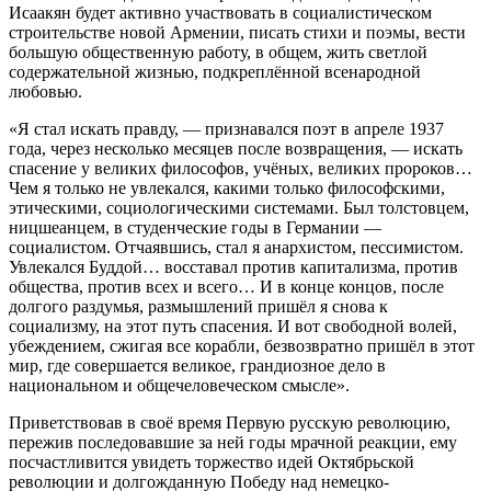
Исаакян будет активно участвовать в социалистическом
строительстве новой Армении, писать стихи и поэмы, вести
большую общественную работу, в общем, жить светлой
содержательной жизнью, подкреплённой всенародной
любовью.
«Я стал искать правду, — признавался поэт в апреле 1937
года, через несколько месяцев после возвращения, — искать
спасение у великих философов, учёных, великих пророков…
Чем я только не увлекался, какими только философскими,
этическими, социологическими системами. Был толстовцем,
ницшеанцем, в студенческие годы в Германии —
социалистом. Отчаявшись, стал я анархистом, пессимистом.
Увлекался Буддой… восставал против капитализма, против
общества, против всех и всего… И в конце концов, после
долгого раздумья, размышлений пришёл я снова к
социализму, на этот путь спасения. И вот свободной волей,
убеждением, сжигая все корабли, безвозвратно пришёл в этот
мир, где совершается великое, грандиозное дело в
национальном и общечеловеческом смысле».
Приветствовав в своё время Первую русскую революцию,
пережив последовавшие за ней годы мрачной реакции, ему
посчастливится увидеть торжество идей Октябрьской
революции и долгожданную Победу над немецко-