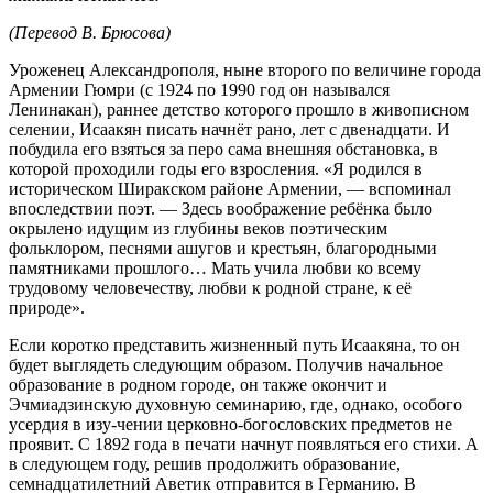
(Перевод В. Брюсова)
Уроженец Александрополя, ныне второго по величине города
Армении Гюмри (с 1924 по 1990 год он назывался
Ленинакан), раннее детство которого прошло в живописном
селении, Исаакян писать начнёт рано, лет с двенадцати. И
побудила его взяться за перо сама внешняя обстановка, в
которой проходили годы его взросления. «Я родился в
историческом Ширакском районе Армении, — вспоминал
впоследствии поэт. — Здесь воображение ребёнка было
окрылено идущим из глубины веков поэтическим
фольклором, песнями ашугов и крестьян, благородными
памятниками прошлого… Мать учила любви ко всему
трудовому человечеству, любви к родной стране, к её
природе».
Если коротко представить жизненный путь Исаакяна, то он
будет выглядеть следующим образом. Получив начальное
образование в родном городе, он также окончит и
Эчмиадзинскую духовную семинарию, где, однако, особого
усердия в изу-чении церковно-богословских предметов не
проявит. С 1892 года в печати начнут появляться его стихи. А
в следующем году, решив продолжить образование,
семнадцатилетний Аветик отправится в Германию. В