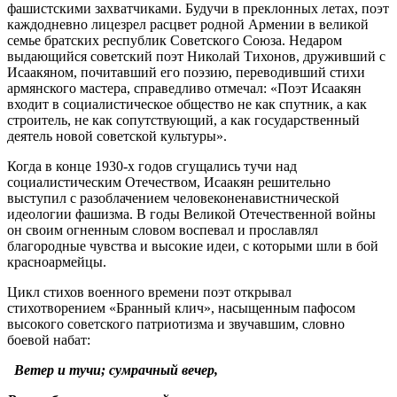
фашистскими захватчиками. Будучи в преклонных летах, поэт
каждодневно лицезрел расцвет родной Армении в великой
семье братских республик Советского Союза. Недаром
выдающийся советский поэт Николай Тихонов, друживший с
Исаакяном, почитавший его поэзию, переводивший стихи
армянского мастера, справедливо отмечал: «Поэт Исаакян
входит в социалистическое общество не как спутник, а как
строитель, не как сопутствующий, а как государственный
деятель новой советской культуры».
Когда в конце 1930-х годов сгущались тучи над
социалистическим Отечеством, Исаакян решительно
выступил с разоблачением человеконенавистнической
идеологии фашизма. В годы Великой Отечественной войны
он своим огненным словом воспевал и прославлял
благородные чувства и высокие идеи, с которыми шли в бой
красноармейцы.
Цикл стихов военного времени поэт открывал
стихотворением «Бранный клич», насыщенным пафосом
высокого советского патриотизма и звучавшим, словно
боевой набат:
Ветер и тучи; сумрачный вечер,