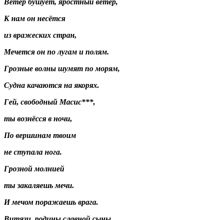
Ветер бушует, яростный ветер,
К нам он несётся
из вражеских стран,
Мечется он по лугам и полям.
Грозные волны шумят по морям,
Судна качаются на якорях.
Гей, свободный Масис***,
ты вознёсся в ночи,
По вершинам твоим
не ступала нога.
Грозной молнией
ты закаляешь мечи.
И мечом поражаешь врага.
Витязи, родины славной сыны,