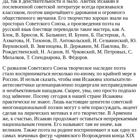
Да, так в действительности и было. Аветик Исаакян в
послевоенной советской литературе всегда признавался
классиком, поэтом широчайшего дарования и огромного
общественного звучания. Его творчество хорошо знали на
просторах Советского Союза, а произведения поэта на
русский язык блестяще переводили такие мастера, как А.
Блок, В. Брюсов, К. Бальмонт, И. Бунин, Б. Пастернак, А.
Ахматова, Н. Тихонов, П. Антокольский, И. Сельвинский, Ю.
Верховский, В. Звягинцева, В. Державин, М. Павлова, Вс.
Рождественский, Н. Асанов, Н. Чуковский, М. Петровых, С.
Михалков, Т. Спендиарова, В. Фёдоров.
С развалом Советского Союза творческое наследие поэта
стало восприниматься несколько по-иному, по крайней мере в
России. И нельзя сказать, чтобы имя Исаакяна злопыхатели-
антисоветчики целенаправленно подвергали несправедливым
и необъективным нападкам. Скорее, увы, оно просто подпало
под забвение. Посему сегодня в нашей стране Исаакяна
практически не знают. Лишь настоящие ценители советской
многонациональной поэзии могут о нём порассуждать, акцент
сделав на лирических мотивах в его творчестве. В Армении
же, к счастью, Исаакян продолжает оставаться непререкаемым
национальным гением. Его называют там не иначе, как
великим. Также поэта на родине воспринимают и как одну из
самых значимых фигур «армянского Возрождения конца XIX