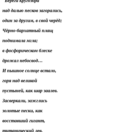
Берега кругозора
над далью песков загорались,
один за другим, в свой черёд;
Чёрно-бархатный плащ
поднимала мгла;
в фосфорическом блеске
дрожал небосвод…
И пышное солнце встало,
горя над великой
пустыней, как шар заалев.
Засверкали, зажглись
золотые пески, как
восставший гигант,
титанический лев.