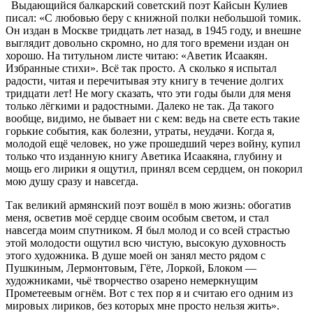
Выдающийся балкарский советский поэт Кайсын Кулиев
писал: «С любовью беру с книжной полки небольшой томик.
Он издан в Москве тридцать лет назад, в 1945 году, и внешне
выглядит довольно скромно, но для того времени издан он
хорошо. На титульном листе читаю: «Аветик Исаакян.
Избранные стихи». Всё так просто. А сколько я испытал
радости, читая и перечитывая эту книгу в течение долгих
тридцати лет! Не могу сказать, что эти годы были для меня
только лёгкими и радостными. Далеко не так. Да такого
вообще, видимо, не бывает ни с кем: ведь на свете есть такие
горькие события, как болезни, утраты, неудачи. Когда я,
молодой ещё человек, но уже прошедший через войну, купил
только что изданную книгу Аветика Исаакяна, глубину и
мощь его лирики я ощутил, принял всем сердцем, он покорил
мою душу сразу и навсегда.
Так великий армянский поэт вошёл в мою жизнь: обогатив
меня, осветив моё сердце своим особым светом, и стал
навсегда моим спутником. Я был молод и со всей страстью
этой молодости ощутил всю чистую, высокую духовность
этого художника. В душе моей он занял место рядом с
Пушкиным, Лермонтовым, Гёте, Лоркой, Блоком —
художниками, чьё творчество озарено немеркнущим
Прометеевым огнём. Вот с тех пор я и считаю его одним из
мировых лириков, без которых мне просто нельзя жить».