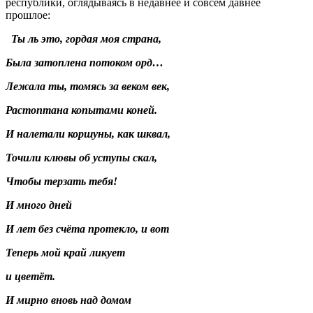
республики, оглядываясь в недавнее и совсем давнее
прошлое:
Ты ль это, гордая моя страна,
Была затоплена потоком орд…
Лежала ты, томясь за веком век,
Растоптана копытами коней.
И налетали коршуны, как шквал,
Точили клювы об уступы скал,
Чтобы терзать тебя!
И много дней
И лет без счёта протекло, и вот
Теперь мой край ликует
и цветёт.
И мирно вновь над домом