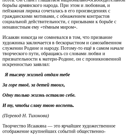
борьбы армянского народа. При этом и любовная, и
пейзажная лирика сочеталась в его произведениях с
гражданскими мотивами, с обнажением контрастов
социальной действительности, с призывами к борьбе с
ненавистным ему «тёмным миром».
Исаакян никогда не сомневался в том, что призвание
художника заключается в бескорыстном и самозабвенном
служении Родине и народу. Потому-то ещё в самом начале
творческого пути, обращаясь со словами любви и
признательности к матери-Родине, он с проникновенной
искренностью заявлял:
Я тысячу жизней отдам тебе
За горе твоё, за детей твоих,
Одну только жизнь оставлю себе.
И ту, чтобы славу твою воспеть.
(Перевод Н. Тихонова)
Творчество Исаакяна — это ярчайшее художественное
отображение крупнейших событий общественно-