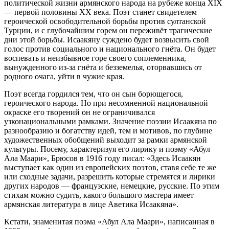
политической жизни армянского народа на рубеже конца XIX
— первой половины XX века. Поэт станет свидетелем
героической освободительной борьбы против султанской
Турции, и с глубочайшим горем он переживёт трагические
дни этой борьбы. Исаакяну суждено будет возвысить свой
голос против социального и национального гнёта. Он будет
воспевать и неизбывное горе своего соплеменника,
вынужденного из-за гнёта и безземелья, оторвавшись от
родного очага, уйти в чужие края.
Поэт всегда гордился тем, что он сын борющегося,
героического народа. Но при несомненной национальной
окраске его творений он не ограничивался
узконациональными рамками. Значение поэзии Исаакяна по
разнообразию и богатству идей, тем и мотивов, по глубине
художественных обобщений выходит за рамки армянской
культуры. Посему, характеризуя его лирику и поэму «Абул
Ала Маари», Брюсов в 1916 году писал: «Здесь Исаакян
выступает как один из европейских поэтов, ставя себе те же
или сходные задачи, разрешить которые стремятся и лирики
других народов — французские, немецкие, русские. По этим
стихам можно судить, какого большого мастера имеет
армянская литература в лице Аветика Исаакяна».
Кстати, знаменитая поэма «Абул Ала Маари», написанная в