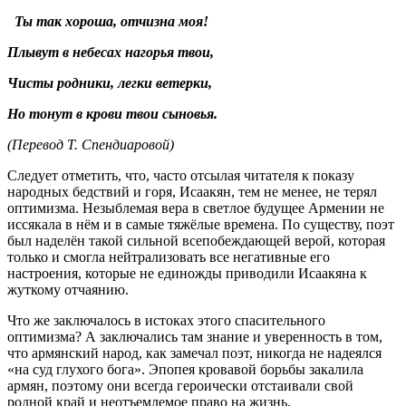
Ты так хороша, отчизна моя!
Плывут в небесах нагорья твои,
Чисты родники, легки ветерки,
Но тонут в крови твои сыновья.
(Перевод Т. Спендиаровой)
Следует отметить, что, часто отсылая читателя к показу
народных бедствий и горя, Исаакян, тем не менее, не терял
оптимизма. Незыблемая вера в светлое будущее Армении не
иссякала в нём и в самые тяжёлые времена. По существу, поэт
был наделён такой сильной всепобеждающей верой, которая
только и смогла нейтрализовать все негативные его
настроения, которые не единожды приводили Исаакяна к
жуткому отчаянию.
Что же заключалось в истоках этого спасительного
оптимизма? А заключались там знание и уверенность в том,
что армянский народ, как замечал поэт, никогда не надеялся
«на суд глухого бога». Эпопея кровавой борьбы закалила
армян, поэтому они всегда героически отстаивали свой
родной край и неотъемлемое право на жизнь.