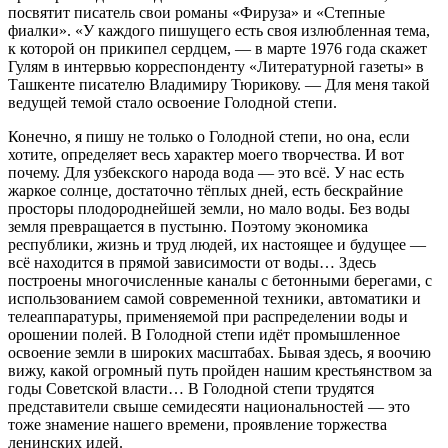
посвятит писатель свои романы «Фируза» и «Степные
фиалки». «У каждого пишущего есть своя излюбленная тема,
к которой он прикипел сердцем, — в марте 1976 года скажет
Гулям в интервью корреспонденту «Литературной газеты» в
Ташкенте писателю Владимиру Тюрикову. — Для меня такой
ведущей темой стало освоение Голодной степи.
Конечно, я пишу не только о Голодной степи, но она, если
хотите, определяет весь характер моего творчества. И вот
почему. Для узбекского народа вода — это всё. У нас есть
жаркое солнце, достаточно тёплых дней, есть бескрайние
просторы плодороднейшей земли, но мало воды. Без воды
земля превращается в пустыню. Поэтому экономика
республики, жизнь и труд людей, их настоящее и будущее —
всё находится в прямой зависимости от воды… Здесь
построены многочисленные каналы с бетонными берегами, с
использованием самой современной техники, автоматики и
телеаппаратуры, применяемой при распределении воды и
орошении полей. В Голодной степи идёт промышленное
освоение земли в широких масштабах. Бывая здесь, я воочию
вижу, какой огромный путь пройден нашим крестьянством за
годы Советской власти… В Голодной степи трудятся
представители свыше семидесяти национальностей — это
тоже знамение нашего времени, проявление торжества
ленинских идей.