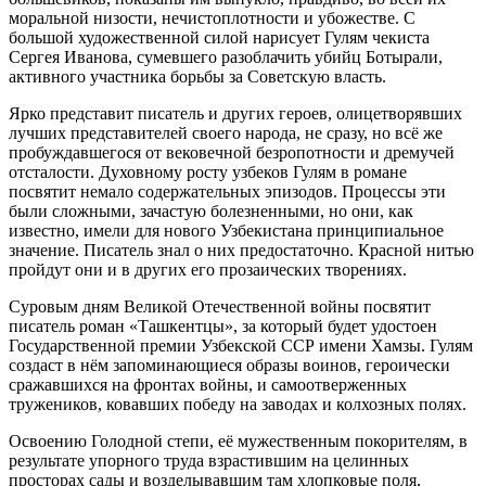
моральной низости, нечистоплотности и убожестве. С
большой художественной силой нарисует Гулям чекиста
Сергея Иванова, сумевшего разоблачить убийц Ботырали,
активного участника борьбы за Советскую власть.
Ярко представит писатель и других героев, олицетворявших
лучших представителей своего народа, не сразу, но всё же
пробуждавшегося от вековечной безропотности и дремучей
отсталости. Духовному росту узбеков Гулям в романе
посвятит немало содержательных эпизодов. Процессы эти
были сложными, зачастую болезненными, но они, как
известно, имели для нового Узбекистана принципиальное
значение. Писатель знал о них предостаточно. Красной нитью
пройдут они и в других его прозаических творениях.
Суровым дням Великой Отечественной войны посвятит
писатель роман «Ташкентцы», за который будет удостоен
Государственной премии Узбекской ССР имени Хамзы. Гулям
создаст в нём запоминающиеся образы воинов, героически
сражавшихся на фронтах войны, и самоотверженных
тружеников, ковавших победу на заводах и колхозных полях.
Освоению Голодной степи, её мужественным покорителям, в
результате упорного труда взрастившим на целинных
просторах сады и возделывавшим там хлопковые поля,