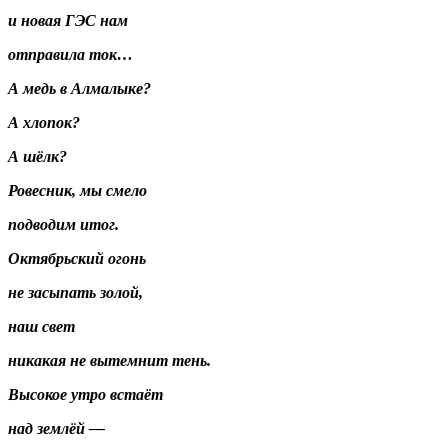
и новая ГЭС нам
отправила ток…
А медь в Алмалыке?
А хлопок?
А шёлк?
Ровесник, мы смело
подводим итог.
Октябрьский огонь
не засыпать золой,
наш свет
никакая не вытемнит тень.
Высокое утро встаёт
над землёй —