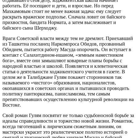
отдававшего себя делу, ходжикентская школа начинает
работать. Её посещают и дети, и взрослые. Но перед
Махкамовым стоит не менее важная задача: ему следует
раскрыть вражеское подполье. Сначала ловит он байского
прихвостня, бандита Нормата, а затем выслеживает и
байского сына Шерходжу.
Враги Советской власти между тем не дремлют. Приехавший
из Ташкетна посланец Наркомпроса Обидов, прозванный
Обидием, пытается работу Масуда опорочить. Он вступает в
контакт с Салахитдином-ишаном, «земным наместником
бога», вместе они замышляют коварные планы борьбы с
народной властью и школой. Появляется и клеветническая
статья о деятельности ходжикентского учителя в газете. В
целом же в Талибджане Гулям покажет сторонников так
называемого «чистого» образования, националистов,
окопавшихся в советских органах и пытавшихся проводить
политику пантюркизма, панисламизма, тем самым
препятствовавших осуществлению культурной революции на
Востоке.
Свой роман Гулям посвятит не только судьбоносной борьбе за
идеалы справедливости и торжество новой жизни. Романтик,
всегда тяготевший к лирическим сюжетным линиям, он
мастерски украсит это реалистическое полотно историей о
светлой и трагической любви учителя Масуда и байской