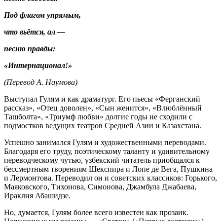
Под флагом упрямым,
что вьётся, ал —
песню правды:
«Интернационал!»
(Перевод А. Наумова)
Выступал Гулям и как драматург. Его пьесы «Ферганский
рассказ», «Отец доволен», «Сын женится», «Влюблённый
Ташболта», «Триумф любви» долгие годы не сходили с
подмостков ведущих театров Средней Азии и Казахстана.
Успешно занимался Гулям и художественными переводами.
Благодаря его труду, поэтическому таланту и удивительному
переводческому чутью, узбекский читатель приобщался к
бессмертным творениям Шекспира и Лопе де Вега, Пушкина
и Лермонтова. Переводил он и советских классиков: Горького,
Маяковского, Тихонова, Симонова, Джамбула Джабаева,
Ираклия Абашидзе.
Но, думается, Гулям более всего известен как прозаик.