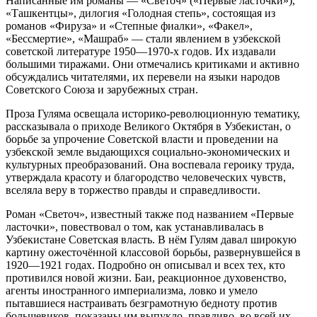
Написанные им романы — «Светоч» («Первые ласточки»),
«Ташкентцы», дилогия «Голодная степь», состоящая из
романов «Фируза» и «Степные фиалки», «Факел»,
«Бессмертие», «Машраб» — стали явлением в узбекской
советской литературе 1950—1970-х годов. Их издавали
большими тиражами. Они отмечались критиками и активно
обсуждались читателями, их перевели на языки народов
Советского Союза и зарубежных стран.
Проза Гуляма освещала историко-революционную тематику,
рассказывала о приходе Великого Октября в Узбекистан, о
борьбе за упрочение Советской власти и проведении на
узбекской земле выдающихся социально-экономических и
культурных преобразований. Она воспевала героику труда,
утверждала красоту и благородство человеческих чувств,
вселяла веру в торжество правды и справедливости.
Роман «Светоч», известный также под названием «Первые
ласточки», повествовал о том, как устанавливалась в
Узбекистане Советская власть. В нём Гулям давал широкую
картину ожесточённой классовой борьбы, развернувшейся в
1920—1921 годах. Подробно он описывал и всех тех, кто
противился новой жизни. Баи, реакционное духовенство,
агенты иностранного империализма, ловко и умело
пытавшиеся настраивать безграмотную бедноту против
большевиков, показаны им выпукло, правдиво, во всей их