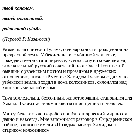
твой каналам,
твоей счастливой,
радостной судьбе.
(Перевод Р. Казаковой)
Размышляя о поэзии Гуляма, о её народности, рождённой на
прекрасной земле Узбекистана, о глубинной тематике,
гражданственности и лиризме, всегда сопутствовавшем ей,
замечательный русский советский поэт Олег Шестинский,
бывший с узбекским поэтом и прозаиком в дружеских
отношениях, писал: «Вместе с Хамидом Гулямом ездил я по
узбекской земле, входил в дома колхозников, склонялся над
хлопковыми коробочками…
Труд земледельца, бессонный, животворящий, становился для
Хамида Гуляма мерилом нравственной ценности человека.
Мир узбекских хлопкоробов вошёл в творческий мир поэта
давно и навсегда. Мне запомнился разговор в Сырдарьинском
районе, в колхозе имени «Правды», между Хамидом и
стариком-колхозником.