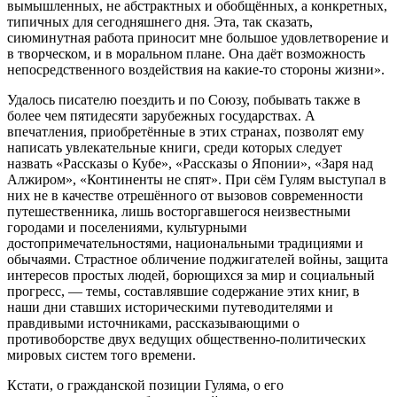
вымышленных, не абстрактных и обобщённых, а конкретных,
типичных для сегодняшнего дня. Эта, так сказать,
сиюминутная работа приносит мне большое удовлетворение и
в творческом, и в моральном плане. Она даёт возможность
непосредственного воздействия на какие-то стороны жизни».
Удалось писателю поездить и по Союзу, побывать также в
более чем пятидесяти зарубежных государствах. А
впечатления, приобретённые в этих странах, позволят ему
написать увлекательные книги, среди которых следует
назвать «Рассказы о Кубе», «Рассказы о Японии», «Заря над
Алжиром», «Континенты не спят». При сём Гулям выступал в
них не в качестве отрешённого от вызовов современности
путешественника, лишь восторгавшегося неизвестными
городами и поселениями, культурными
достопримечательностями, национальными традициями и
обычаями. Страстное обличение поджигателей войны, защита
интересов простых людей, борющихся за мир и социальный
прогресс, — темы, составлявшие содержание этих книг, в
наши дни ставших историческими путеводителями и
правдивыми источниками, рассказывающими о
противоборстве двух ведущих общественно-политических
мировых систем того времени.
Кстати, о гражданской позиции Гуляма, о его