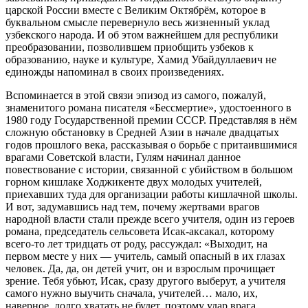
царской России вместе с Великим Октябрём, которое в
буквальном смысле перевернуло весь жизненный уклад
узбекского народа. И об этом важнейшем для республики
преобразовании, позволившем приобщить узбеков к
образованию, науке и культуре, Хамид Убайдуллаевич не
единожды напоминал в своих произведениях.
Вспоминается в этой связи эпизод из самого, пожалуй,
знаменитого романа писателя «Бессмертие», удостоенного в
1980 году Государственной премии СССР. Представляя в нём
сложную обстановку в Средней Азии в начале двадцатых
годов прошлого века, рассказывая о борьбе с притаившимися
врагами Советской власти, Гулям начинал данное
повествование с истории, связанной с убийством в большом
горном кишлаке Ходжикенте двух молодых учителей,
приехавших туда для организации работы кишлачной школы.
И вот, задумавшись над тем, почему жертвами врагов
народной власти стали прежде всего учителя, один из героев
романа, председатель сельсовета Исак-аксакал, которому
всего-то лет тридцать от роду, рассуждал: «Выходит, на
первом месте у них — учитель, самый опасный в их глазах
человек. Да, да, он детей учит, он и взрослым прочищает
зрение. Тебя убьют, Исак, сразу другого выберут, а учителя
самого нужно выучить сначала, учителей… мало, их,
наверное, долго хватать не будет, поэтому удар врага