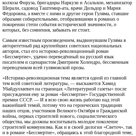
колхоза Фируза, бригадиры Наркузи и Асальхон, механизатор
Шерали, садовод Таштемир-ата, врачи Дильдор и Мария
Фёдоровна, а вместе с ними и другие герои Гуляма, ставшие
образами собирательными, отобразившими в романах о
покорении степи события исторической значимости, о
которых, без сомнения, забывать не стоит.
Самым известным произведением, выдвинувшим Гуляма в
авторитетный ряд крупнейших советских национальных
авторов, стал его историко-революционный роман
«Бессмертие», удачно переведённый на русский язык
писателем и сценаристом Дмитрием Холендро, бессменным
переводчиком всей гулямовской прозы.
«Историко-революционная тема является одной из главной
тем всей советской литературы, — выскажется Хамид
Убайдуллаевич на страницах «Литературной газеты» после
присуждения ему за роман «Бессмертие» Государственной
премии СССР. — И я всю свою жизнь работаю над этой
важнейшей темой, потому что на героических традициях
наших отцов, участников Великого Октября и Гражданской
войны, первых строителей нового, социалистического
общества, мы должны воспитывать молодое поколение
строителей коммунизма. Как и в своей дилогии «Светоч», так
и в романе «Бессмертие», обращаясь к этой благородной теме,