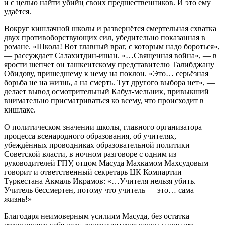
и с целью найти убийц своих предшественников. И это ему
удаётся.
Вокруг кишлачной школы и развернётся смертельная схватка
двух противоборствующих сил, убедительно показанная в
романе. «Школа! Вот главный враг, с которым надо бороться»,
— рассуждает Салахитдин-ишан. «…Священная война», — в
ярости шепчет он ташкентскому представителю Талибджану
Обидову, пришедшему к нему на поклон. «Это… серьёзная
борьба не на жизнь, а на смерть. Тут другого выбора нет», —
делает вывод осмотрительный Кабул-мельник, привыкший
внимательно присматриваться ко всему, что происходит в
кишлаке.
О политическом значении школы, главного организатора
процесса всенародного образования, об учителях,
убеждённых проводниках образовательной политики
Советской власти, в ночном разговоре с одним из
руководителей ГПУ, отцом Масуда Махкамом Махсудовым
говорит и ответственный секретарь ЦК Компартии
Туркестана Акмаль Икрамов: «…Учителя нельзя убить.
Учитель бессмертен, потому что учитель — это… сама
жизнь!»
Благодаря неимоверным усилиям Масуда, без остатка