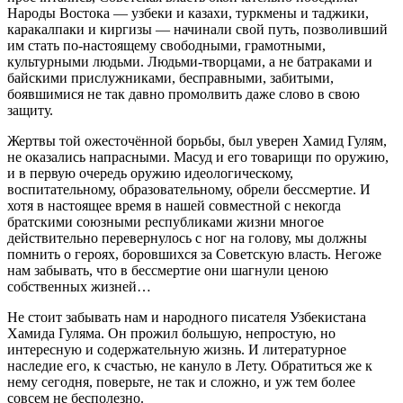
Народы Востока — узбеки и казахи, туркмены и таджики,
каракалпаки и киргизы — начинали свой путь, позволивший
им стать по-настоящему свободными, грамотными,
культурными людьми. Людьми-творцами, а не батраками и
байскими прислужниками, бесправными, забитыми,
боявшимися не так давно промолвить даже слово в свою
защиту.
Жертвы той ожесточённой борьбы, был уверен Хамид Гулям,
не оказались напрасными. Масуд и его товарищи по оружию,
и в первую очередь оружию идеологическому,
воспитательному, образовательному, обрели бессмертие. И
хотя в настоящее время в нашей совместной с некогда
братскими союзными республиками жизни многое
действительно перевернулось с ног на голову, мы должны
помнить о героях, боровшихся за Советскую власть. Негоже
нам забывать, что в бессмертие они шагнули ценою
собственных жизней…
Не стоит забывать нам и народного писателя Узбекистана
Хамида Гуляма. Он прожил большую, непростую, но
интересную и содержательную жизнь. И литературное
наследие его, к счастью, не кануло в Лету. Обратиться же к
нему сегодня, поверьте, не так и сложно, и уж тем более
совсем не бесполезно.