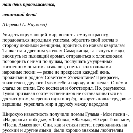
наш день продолжается,
ленинский день!
(Перевод А. Наумова)
Увидеть окружающий мир, воспеть земную красоту,
порадоваться народным успехам, обратить свой взгляд в
сторону любимой женщины, пройтись по новым кварталам
Ташкента и древним улочкам Самарканда, заглянуть в сады,
вдохнуть их пьянящий аромат, отправиться к хлопководам,
поговорить с ними по душам, послушать умудрённых
жизненным опытом аксакалов, спеть с колхозниками
народные песни — разве не прекрасен каждый день,
прожитый в родном Советском Узбекистане? Прекрасен,
значителен, другого Гулям себе и народу и не желал. О нём и
слагал он стихи. Его воспевал и боготворил. Но, разумеется,
Гулям призывал соотечественников не останавливаться на
достигнутом, уверенно идти вперёд, покорять новые трудовые
вершины, укреплять мир и дружбу между народами.
Широкую известность получили поэмы Гуляма «Мои песни»,
«На дорогах победы», «Любовь», «Жажда», «Озеро Тюльпан»,
«Песнь Амазонке». Они, как и стихи поэта, переводились на
русский и другие языки, были хорошо знакомы любителям