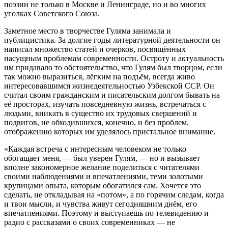
поэзии не только в Москве и Ленинграде, но и во многих
уголках Советского Союза.
Заметное место в творчестве Гуляма занимала и
публицистика. За долгие годы литературной деятельности он
написал множество статей и очерков, посвящённых
насущным проблемам современности. Остроту и актуальность
им придавало то обстоятельство, что Гулям был творцом, если
так можно выразиться, лёгким на подъём, всегда живо
интересовавшимся жизнедеятельностью Узбекской ССР. Он
считал своим гражданским и писательским долгом бывать на
её просторах, изучать повседневную жизнь, встречаться с
людьми, вникать в существо их трудовых свершений и
подвигов, не обходившихся, конечно, и без проблем,
отображению которых им уделялось пристальное внимание.
«Каждая встреча с интересным человеком не только
обогащает меня, — был уверен Гулям, — но и вызывает
вполне закономерное желание поделиться с читателями
своими наблюдениями и впечатлениями, теми золотыми
крупицами опыта, которым обогатился сам. Хочется это
сделать, не откладывая на «потом», а по горячим следам, когда
и твои мысли, и чувства живут сегодняшним днём, его
впечатлениями. Поэтому и выступаешь по телевидению и
радио с рассказами о своих современниках — не