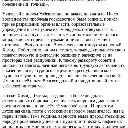
болезненный, точный».
Учителей в новом Узбекистане поначалу не хватало. Но со
временем эта проблема государством была решена, причём
при её разрешении органы власти, образовательные
учреждения и сама узбекская молодёжь, потянувшаяся к
знаниям, столкнутся с отчаянным сопротивлением старого
мира, жившего предрассудками и не желавшего менять
отсталую, тёмную жизнь. В учителя решит податься и юный
Хамид. Собственно, он им и станет, только деятельность свою
педагогическую значительно расширит, развернув её на
просторах всей республики. К такому развороту событий
молодого педагога, начинавшего свою трудовую деятельность
в качестве литературного сотрудника республиканского
журнала «Гулистан», приведёт, конечно, увлечение поэзией.
Именно с неё и начнётся его долгий и плодотворный путь в
узбекской литературе.
Поэзия Хамида Гуляма, создавшего более двадцати
стихотворных сборников, отличалась широким диапазоном
восприятия жизни во всём её многообразии. И при этом
духовная связь поэта с узбекским народом выдвигалась им на
первый план. Тема Родины, верности земле-прародительнице,
народу проявлялась у него и в публицистических, пафосных
монологах и в живописных лирических картинах. Солнечный