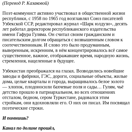
(Перевод Р. Казаковой)
Поэт-коммунист активно участвовал в общественной жизни
республики, с 1958 по 1965 год возглавлял Союз писателей
Узбекской ССР, редактировал журнал «Шарк юлдузи», десять
лет работал директором республиканского издательства
имени Гафура Гуляма. Он считал своим гражданским и
писательским долгом обращаться с возвышенным словом к
соотечественникам. И слово это было продуманным,
выверенным, искренним, в нём концентрировалось всё самое
существенное, важное, отображавшее время, народную жизнь,
стремления, нацеленные в будущее.
Узбекистан преображался на глазах. Возводились новейшие
заводы и фабрики, ГЭС, дороги, социальные объекты, жилые
дома, целые кварталы и города, выращивалось белое золото
— хлопок, плодоносили бахчевые поля и сады… Гулям, чьё
детство прошло в патриархальном, во всех отношениях
отсталом, бедном, сером Туркестане, радовался этим
стройкам, они вдохновляли его. О них он писал. Им посвящал
поэтические строки.
И помнишь?
Канал по долине прошёл,