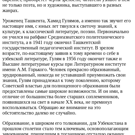
не только поэта, но и художника, выступавшего в разных
жанрах.
Уроженец Ташкента, Хамид Гулямов, а именно так звучит его
настоящее имя, с юных лет тянулся к светочу знаний, к
культуре, к классической литературе, поэзии. Первоначально
он учился на рабфаке Среднеазиатского политехнического
института, а в 1941 году окончил Ташкентский
государственный педагогический институт. В зрелом
возрасте, по-настоящему заявив к тому времени о себе в
узбекской литературе, Гулям в 1956 году окончит также и
Высшие литературные курсы при Литературном институте
имени А.М. Горького. Человек прекрасно образованный,
эрудированный, никогда не устававший приумножать свои
знания, Гулям принадлежал к тому поколению, которому
Советской властью для полноценного образования были
предоставлены самые широкие возможности. И он ими, в
отличие от большинства более старших соплеменников,
появившихся на свет в начале XX века, не преминул
воспользоваться. Обращаю же внимание на это
обстоятельство далеко не случайно.
Образование, в широком его толковании, для Узбекистана в
прошлом столетии стало тем ключевым, основополагающим
завоеванием, пришедшим в тогдашнюю отсталую окраину