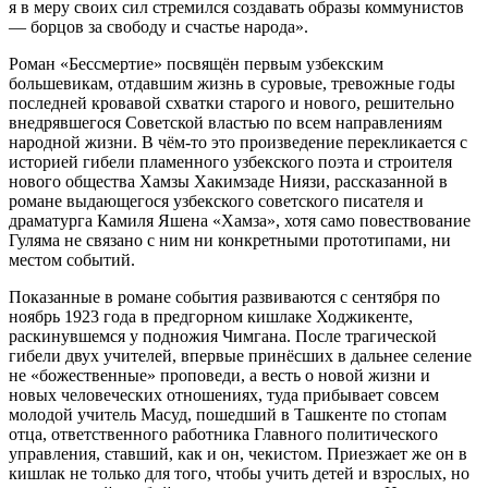
я в меру своих сил стремился создавать образы коммунистов
— борцов за свободу и счастье народа».
Роман «Бессмертие» посвящён первым узбекским
большевикам, отдавшим жизнь в суровые, тревожные годы
последней кровавой схватки старого и нового, решительно
внедрявшегося Советской властью по всем направлениям
народной жизни. В чём-то это произведение перекликается с
историей гибели пламенного узбекского поэта и строителя
нового общества Хамзы Хакимзаде Ниязи, рассказанной в
романе выдающегося узбекского советского писателя и
драматурга Камиля Яшена «Хамза», хотя само повествование
Гуляма не связано с ним ни конкретными прототипами, ни
местом событий.
Показанные в романе события развиваются с сентября по
ноябрь 1923 года в предгорном кишлаке Ходжикенте,
раскинувшемся у подножия Чимгана. После трагической
гибели двух учителей, впервые принёсших в дальнее селение
не «божественные» проповеди, а весть о новой жизни и
новых человеческих отношениях, туда прибывает совсем
молодой учитель Масуд, пошедший в Ташкенте по стопам
отца, ответственного работника Главного политического
управления, ставший, как и он, чекистом. Приезжает же он в
кишлак не только для того, чтобы учить детей и взрослых, но