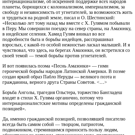
интернационализме, об искренней поддержке всех народов
планеты, борющихся с колониализмом, империализмом, за
свободу и независимость от угнетателей, за возможность жить
и трудиться на родной земле, писал и О. Шестинский:
«Несколько лет тому назад мы вместе с Х. Гулямом побывали
в Перу. Мы совершили поездку на север страны, на Амазонку,
в индейские селения. Хамид Гулям вникал во все
подробности быта и борьбы индейцев, расспрашивал
взрослых, с какой-то особой нежностью ласкал малышей. И я
чувствовал, что здесь, на берегах Амазонки, он встретился со
своей темой — темой борьбы против угнетателей.
И вот появилась поэма «Песнь Амазонки» — гимн
героической борьбы народов Латинской Америки. В поэме
создан яркий образ Пабло Неруды — великого поэта и
гражданина, верного друга Страны Советов. <…>
Борьба Анголы, трагедия Ольстера, торжество Бангладеш
входят в стихи Х. Гуляма органично, потому что
интернационалистские мотивы определены гражданской
позицией».
Да, именно гражданской позицией, позволявшей писателю
всегда быть самим собой — творцом, патриотом,
подвижником, стремившимся приносить пользу людям,