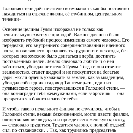
Голодная степь даёт писателю возможность как бы постоянно
находиться на стрежне жизни, её глубинном, центральном
течении».
Освоение целины Гулям изображал не только как
решительную схватку с природой. Важнее для него было
изобразить глубокий процесс изменения самого человека. Его
переделки, его внутреннего совершенствования и идейного
роста, позволявшего преодолевать трудности и невзгоды, без
которых невозможно было двигаться вперёд, достигать
поставленных целей. Землю следовало любить и о ней
заботиться, убеждал читателей Гулям. Тогда и она ответит
взаимностью, станет щедрой и не поскупится на богатые
дары. «Если будешь ухаживать за землёй, как за младенцем, —
убеждал собеседника садовод Таштемир-ата, один из
гулямовских героев, повстречавшихся в Голодной степи, —
она вознаградит тебя жемчужинами, если забросишь — она
превратится в болото и засосёт тебя».
И чтобы такого печального финала не случилось, чтобы в
Голодной степи, веками безжизненной, могли цвести фиалки,
олицетворявшие людскую и прежде всего женскую красоту,
— следовало трудиться. Трудиться ударно, с полной отдачей
сил, по-стахановски… Так, как трудились председатель