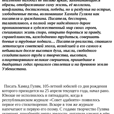
неизменно находил не только яркие, запоминающиеся
образы, отображавшие саму жизнь, её коллизии,
конфликты, достижения, победы, но и раздумья на острые,
злободневные темы, волновавшие Хамида Гуляма как
писателя и гражданина. Писателя, бесспорно,
талантливого, в полной мере наделённого даром
проникновения в художественный мир своих героев,
спешивших жить споро, открыто бороться за правду,
справедливость, каждодневно трудиться, совершать
боевые и трудовые подвиги… Писателя-реалиста, ставшего
летописцем советской эпохи, вознёсшей и его самого к
небывалым доселе высотам духа, мысли, свободного
созидательного труда и творчества, высотам,
олицетворявшим великие свершения, пришедшие в
двадцатых годах прошлого столетия и на древнюю землю
Узбекистана.
Писать Хамид Гулям, 105-летний юбилей со дня рождения
которого приходится на 25 апреля текущего года, начал рано.
Юноше не исполнилось и пятнадцати, когда в
республиканском журнале «Совет адабияти» появилось
первое его стихотворение. Вскоре в том же журнале
напечатают и первую его поэму. С годами творчество Гуляма
окрепнет, приобретёт черты зрелости, читатели узнают в нём