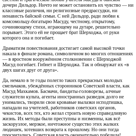
дочери Дильдор. Ничто не может остановить их чувство — ни
классовые различия, ни религиозные предрассудки, ни
ненависть байской семьи. С ней Дильдор, ради любви к
комсомольцу-богатырю Масуду, честному, открытому,
сочиняющему стихи, играющему на дутаре, решительно
порывает. Этого ей не прощает брат Шерходжа, от руки
которого она и погибает.
Драматизм повествования достигает самой высокой точки
накала в финале романа, символичном во многих отношениях
— в яростном вооружённом столкновении с Шерходжой
Масуд погибает. Гибнет и Шерходжа. Так и обнаружат их «в
двух шагах друг от друга».
Да, немало в те годы полегло таких прекрасных молодых
смельчаков, убеждённых сторонников Советской власти, как
Масуд Махкамов. Басмачи, бандиты-головорезы, алчные
служители культа, агенты иностранных разведок долго не
унимались, творили свои кровавые вылазки исподтишка,
нападали на учителей, работников советских органов,
чекистов, всех тех, кто желал строить новую справедливую
жизнь. Их методы были преступны и низменны, как всё
заскорузлое, мерзкое, ничтожное существо этих жалких
людишек, хотевших возврата к прошлому. Но они тогда
просчитались, Советская власть окончательно победила!