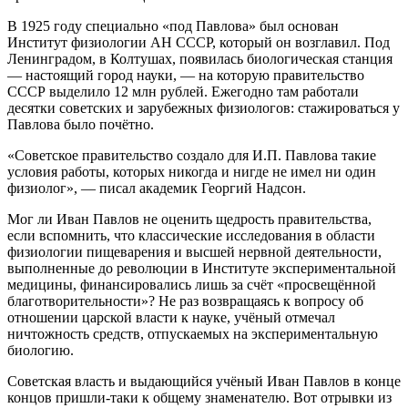
В 1925 году специально «под Павлова» был основан
Институт физиологии АН СССР, который он возглавил. Под
Ленинградом, в Колтушах, появилась биологическая станция
— настоящий город науки, — на которую правительство
СССР выделило 12 млн рублей. Ежегодно там работали
десятки советских и зарубежных физиологов: стажироваться у
Павлова было почётно.
«Советское правительство создало для И.П. Павлова такие
условия работы, которых никогда и нигде не имел ни один
физиолог», — писал академик Георгий Надсон.
Мог ли Иван Павлов не оценить щедрость правительства,
если вспомнить, что классические исследования в области
физиологии пищеварения и высшей нервной деятельности,
выполненные до революции в Институте экспериментальной
медицины, финансировались лишь за счёт «просвещённой
благотворительности»? Не раз возвращаясь к вопросу об
отношении царской власти к науке, учёный отмечал
ничтожность средств, отпускаемых на экспериментальную
биологию.
Советская власть и выдающийся учёный Иван Павлов в конце
концов пришли-таки к общему знаменателю. Вот отрывки из