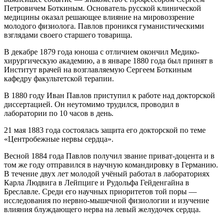
Петровичем Боткиным. Основатель русской клинической
медицины оказал решающее влияние на мировоззрение
молодого физиолога. Павлов проникся гуманистическими
взглядами своего старшего товарища.
В декабре 1879 года юноша с отличием окончил Медико-
хирургическую академию, а в январе 1880 года был принят в
Институт врачей на возглавляемую Сергеем Боткиным
кафедру факультетской терапии.
В 1880 году Иван Павлов приступил к работе над докторской
диссертацией. Он неутомимо трудился, проводил в
лаборатории по 10 часов в день.
21 мая 1883 года состоялась защита его докторской по теме
«Центробежные нервы сердца».
Весной 1884 года Павлов получил звание приват-доцента и в
том же году отправился в научную командировку в Германию.
В течение двух лет молодой учёный работал в лабораториях
Карла Людвига в Лейпциге и Рудольфа Гейденгайна в
Бреславле. Среди его научных приоритетов той поры —
исследования по нервно-мышечной физиологии и изучение
влияния блуждающего нерва на левый желудочек сердца.