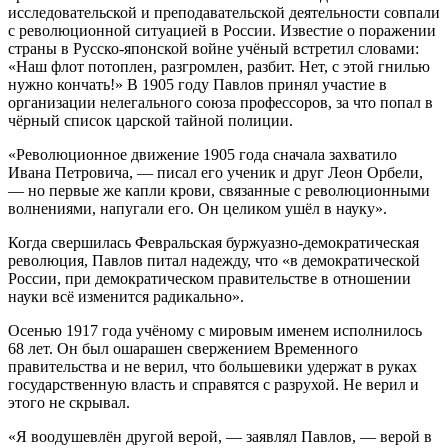
исследовательской и преподавательской деятельности совпали
с революционной ситуацией в России. Известие о поражении
страны в Русско-японской войне учёный встретил словами:
«Наш флот потоплен, разгромлен, разбит. Нет, с этой гнилью
нужно кончать!» В 1905 году Павлов принял участие в
организации нелегального союза профессоров, за что попал в
чёрный список царской тайной полиции.
«Революционное движение 1905 года сначала захватило
Ивана Петровича, — писал его ученик и друг Леон Орбели,
— но первые же капли крови, связанные с революционными
волнениями, напугали его. Он целиком ушёл в науку».
Когда свершилась Февральская буржуазно-демократическая
революция, Павлов питал надежду, что «в демократической
России, при демократическом правительстве в отношении
науки всё изменится радикально».
Осенью 1917 года учёному с мировым именем исполнилось
68 лет. Он был ошарашен свержением Временного
правительства и не верил, что большевики удержат в руках
государственную власть и справятся с разрухой. Не верил и
этого не скрывал.
«Я воодушевлён другой верой, — заявлял Павлов, — верой в