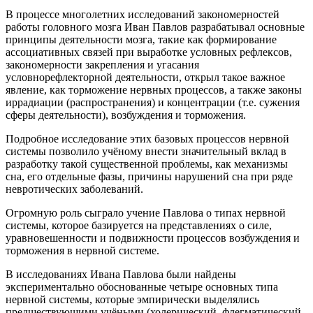
В процессе многолетних исследований закономерностей
работы головного мозга Иван Павлов разрабатывал основные
принципы деятельности мозга, такие как формирование
ассоциативных связей при выработке условных рефлексов,
закономерности закрепления и угасания
условнорефлекторной деятельности, открыл такое важное
явление, как торможение нервных процессов, а также законы
иррадиации (распространения) и концентрации (т.е. сужения
сферы деятельности), возбуждения и торможения.
Подробное исследование этих базовых процессов нервной
системы позволило учёному внести значительный вклад в
разработку такой существенной проблемы, как механизмы
сна, его отдельные фазы, причины нарушений сна при ряде
невротических заболеваний.
Огромную роль сыграло учение Павлова о типах нервной
системы, которое базируется на представлениях о силе,
уравновешенности и подвижности процессов возбуждения и
торможения в нервной системе.
В исследованиях Ивана Павлова были найдены
экспериментально обоснованные четыре основных типа
нервной системы, которые эмпирически выделялись
предшествующими учёными (холерический, флегматический,