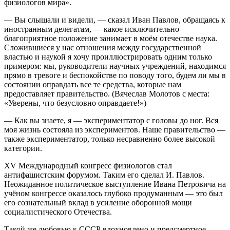
физиологов мира».
— Вы слышали и видели, — сказал Иван Павлов, обращаясь к
иностранным делегатам, — какое исключительно
благоприятное положение занимает в моём отечестве наука.
Сложившиеся у нас отношения между государственной
властью и наукой я хочу проиллюстрировать одним только
примером: мы, руководители научных учреждений, находимся
прямо в тревоге и беспокойстве по поводу того, будем ли мы в
состоянии оправдать все те средства, которые нам
предоставляет правительство. (Вячеслав Молотов с места:
«Уверены, что безусловно оправдаете!»)
— Как вы знаете, я — экспериментатор с головы до ног. Вся
моя жизнь состояла из экспериментов. Наше правительство —
также экспериментатор, только несравненно более высокой
категории.
XV Международный конгресс физиологов стал
антифашистским форумом. Таким его сделал И. Павлов.
Неожиданное политическое выступление Ивана Петровича на
учёном конгрессе оказалось глубоко продуманным — это был
его сознательный вклад в усиление оборонной мощи
социалистического Отечества.
Такой же любовью к СССР вдохновлено и предсмертное