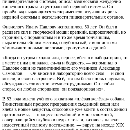
пищеварительной системы, описал взаимосвязи желудочно-
кишечного тракта и центральной нервной системы. Он
провёл ряд выдающихся экспериментов, изучавших роль
нервной системы в деятельности пищеварительных органов.
Физиологу Ивану Павлову исполнилось 50 лет. Он был в
расцвете сил и творческой мощи: крепкий, широкоплечий, но
стройный, с порывистым и в то же время тончайшим,
выразительнейшим жестом, голубоглазый, с волнистыми
тёмно-каштановыми волосами, тронутыми сединой.
«Когда он утром входил или, вернее, вбегал в лабораторию, то
вместе с ним вливалась си-ла и бодрость, — вспоминал о
Павлове один из талантливейших его учеников Александр
Самойлов. — Он вносил в лабораторию всего себя — и свои
мысли, и свои настроения. Всё, что им было вновь надумано,
обсуждалось совместно всеми сотрудниками. Он любил
споры, он любил спорщиков, он подзадоривал их».
В 53 года мысли учёного захватила «плёвая желёзка» собаки.
Таинственный процесс превращения съеденной каши или
хлеба в новые вещества, способные уже войти в состав живой
протоплазмы, — процесс тончайший и многосложный,
совершающийся глубоко в недрах тела и, казалось, навеки
недоступный полному постижению, — вдруг, на исходе ХIХ