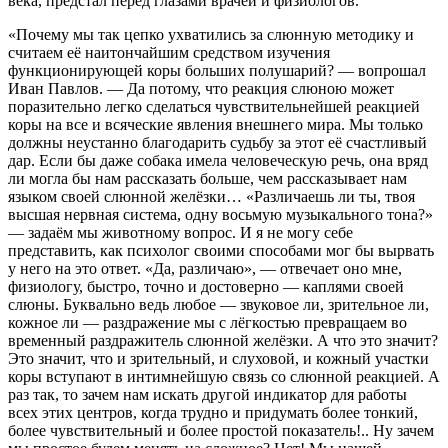
века, предстал перед глазами врачей и физиологов.
«Почему мы так цепко ухватились за слюнную методику и
считаем её наитончайшим средством изучения
функционирующей коры больших полушарий? — вопрошал
Иван Павлов. — Да потому, что реакция слюною может
поразительно легко сделаться чувствительнейшей реакцией
коры на все и всяческие явления внешнего мира. Мы только
должны неустанно благодарить судьбу за этот её счастливый
дар. Если бы даже собака имела человеческую речь, она вряд
ли могла бы нам рассказать больше, чем рассказывает нам
языком своей слюнной желёзки… «Различаешь ли ты, твоя
высшая нервная система, одну восьмую музыкального тона?»
— задаём мы животному вопрос. И я не могу себе
представить, как психолог своими способами мог бы вырвать
у него на это ответ. «Да, различаю», — отвечает оно мне,
физиологу, быстро, точно и достоверно — каплями своей
слюны. Буквально ведь любое — звуковое ли, зрительное ли,
кожное ли — раздражение мы с лёгкостью превращаем во
временный раздражитель слюнной желёзки. А что это значит?
Это значит, что и зрительный, и слуховой, и кожный участки
коры вступают в интимнейшую связь со слюнной реакцией. А
раз так, то зачем нам искать другой индикатор для работы
всех этих центров, когда трудно и придумать более тонкий,
более чувствительный и более простой показатель!.. Ну зачем