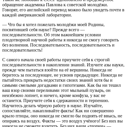
обращение академика Павлова к советской молодёжи.
Говорят, его английский перевод можно было увидеть почти в
каждой американской лаборатории.
— Что бы я хотел пожелать молодёжи моей Родины,
посвятившей себя науке? Прежде всего —
последовательности. Об этом важнейшем условии
плодотворной научной работы я никогда не смогу говорить
без волнения. Последовательность, последовательность и
последовательность!
С самого начала своей работы приучите себя к строгой
последовательности в накоплении знаний. Изучите азы науки,
прежде чем пытаться взойти на её вершины. Никогда не
беритесь за последующее, не усвоив предыдущее. Никогда не
пытайтесь прикрыть недостатки своих знаний хотя бы и
самыми смелыми догадками и гипотезами. Как бы ни тешил
ваш взор своими переливами этот мыльный пузырь, он
неизбежно лопнет, и ничего, кроме конфуза, у вас не
останется. Приучите себя к сдержанности и терпению.
Научитесь делать чёрную работу в науке. Изучайте,
сопоставляйте, накапливайте факты! Как ни совершенно
крыло птицы, оно никогда не смогло бы поднять её ввысь, не
опираясь на воздух. Факты — это воздух учёного! Без них вы
никогда не сможете взлететь. Без них ваши «теории» —