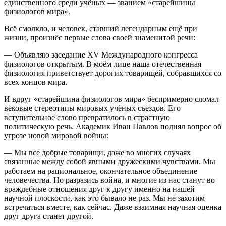
единственного среди учёных — званием «старейшины
физиологов мира».
Всё смолкло, и человек, ставший легендарным ещё при
жизни, произнёс первые слова своей знаменитой речи:
— Объявляю заседание XV Международного конгресса
физиологов открытым. В моём лице наша отечественная
физиология приветствует дорогих товарищей, собравшихся со
всех концов мира.
И вдруг «старейшина физиологов мира» беспримерно сломал
вековые стереотипы мировых учёных съездов. Его
вступительное слово превратилось в страстную
политическую речь. Академик Иван Павлов поднял вопрос об
угрозе новой мировой войны:
— Мы все добрые товарищи, даже во многих случаях
связанные между собой явными дружескими чувствами. Мы
работаем на рациональное, окончательное объединение
человечества. Но разразись война, и многие из нас станут во
враждебные отношения друг к другу именно на нашей
научной плоскости, как это бывало не раз. Мы не захотим
встречаться вместе, как сейчас. Даже взаимная научная оценка
друг друга станет другой.