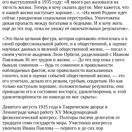
его выступлений в 1935 году: «Я много раз жаловался на
тягость жизни. Теперь я хочу сказать другое. Мне кажется, что
в нашей жизни наступает хорошее…». «На моей Родине идёт
сейчас грандиозная социальная перестройка. Уничтожена
дикая пропасть между богатыми и бедными. И я хочу жить
ещё до тех пор, пока не увижу её окончательных результатов».
«Это была цельная фигура, которая одинаково относилась и к
своей профессиональной работе, и к общественной, к оценке
научных данных и явлений общественной жизни, — писал о
своём учителе академик Леон Орбели, разделивший с Иваном
Павловым 30 лет трудов и жизни. — До тех пор пока у него
бывали сомнения — будь то сомнение в правильности
наблюдаемых фактов, или правильности высказанных
гипотез, или в оценке событий общественной жизни, — это
его угнетало, делало его резким, грубым, сердитым. Но как
только наступали хорошие, положительные результаты, они
приводили его в состояние восторга, удовлетворения, и этой
удовлетворённости он никогда не мог скрыть».
Девятого августа 1935 года в Таврическом дворце в
Ленинграде начал работу XV Международный
физиологический конгресс. Полторы тысячи делегатов от
тридцати семи государств мира. Участники конгресса
увенчали Ивана Павлова — первого и до сих пор