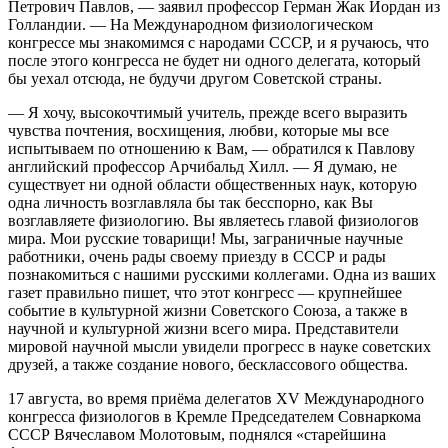
Петрович Павлов, — заявил профессор Герман Жак Иордан из
Голландии. — На Международном физиологическом
конгрессе мы знакомимся с народами СССР, и я ручаюсь, что
после этого конгресса не будет ни одного делегата, который
бы уехал отсюда, не будучи другом Советской страны.
— Я хочу, высокочтимый учитель, прежде всего выразить
чувства почтения, восхищения, любви, которые мы все
испытываем по отношению к Вам, — обратился к Павлову
английский профессор Арчибальд Хилл. — Я думаю, не
существует ни одной области общественных наук, которую
одна личность возглавляла бы так бесспорно, как Вы
возглавляете физиологию. Вы являетесь главой физиологов
мира. Мои русские товарищи! Мы, заграничные научные
работники, очень рады своему приезду в СССР и рады
познакомиться с нашими русскими коллегами. Одна из ваших
газет правильно пишет, что этот конгресс — крупнейшее
событие в культурной жизни Советского Союза, а также в
научной и культурной жизни всего мира. Представители
мировой научной мысли увидели прогресс в науке советских
друзей, а также создание нового, бесклассового общества.
17 августа, во время приёма делегатов XV Международного
конгресса физиологов в Кремле Председателем Совнаркома
СССР Вячеславом Молотовым, поднялся «старейшина