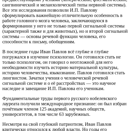
сангвинический и меланхолический типы нервной системы).
Все эти исследования позволили И.П. Павлову
сформулировать важнейшую отличительную особенность в
работе головного мозга человека, заключающуюся в
формировании у него не только первой сигнальной системы
(характерной также и для животных), но и второй сигнальной
системы — основы речевой функции человека, его
способности к письму, обобщениям.
В последние годы Иван Павлов всё глубже и глубже
погружался в изучение психологии. Он готовился стать не
только психологом, он говорил о неотложной для него
необходимости изучить историю материальной культуры,
историю человечества, языкознание. Павлов готовился стать
лингвистом. Зачатки учения о человеческой речевой
сигнальной системе и о её расстройствах — это научное
наследие и завещание И.П. Павлова его ученикам.
Фундаментальные труды первого русского нобелевского
лауреата получили международное признание: он был избран
почётным членом 125 академий, научных обществ,
университетов, в том числе 63 зарубежных.
Несмотря на свой глубокий патриотизм, Иван Павлов
критически относился к любой власти. Но годы его