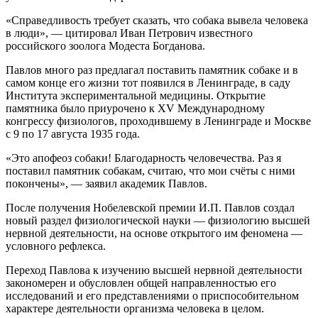
«Справедливость требует сказать, что собака вывела человека
в люди», — цитировал Иван Петрович известного
российского зоолога Модеста Богданова.
Павлов много раз предлагал поставить памятник собаке и в
самом конце его жизни тот появился в Ленинграде, в саду
Института экспериментальной медицины. Открытие
памятника было приурочено к XV Международному
конгрессу физиологов, проходившему в Ленинграде и Москве
с 9 по 17 августа 1935 года.
«Это апофеоз собаки! Благодарность человечества. Раз я
поставил памятник собакам, считаю, что мои счёты с ними
покончены», — заявил академик Павлов.
После получения Нобелевской премии И.П. Павлов создал
новый раздел физиологической науки — физиологию высшей
нервной деятельности, на основе открытого им феномена —
условного рефлекса.
Переход Павлова к изучению высшей нервной деятельности
закономерен и обусловлен общей направленностью его
исследований и его представлениями о приспособительном
характере деятельности организма человека в целом.