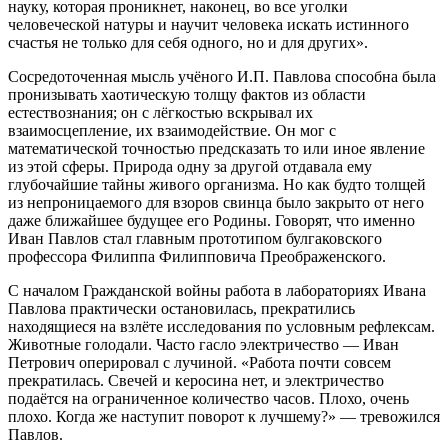
науку, которая проникнет, наконец, во все уголки
человеческой натуры и научит человека искать истинного
счастья не только для себя одного, но и для других».
Сосредоточенная мысль учёного И.П. Павлова способна была
пронизывать хаотическую толщу фактов из области
естествознания; он с лёгкостью вскрывал их
взаимосцепление, их взаимодействие. Он мог с
математической точностью предсказать то или иное явление
из этой сферы. Природа одну за другой отдавала ему
глубочайшие тайны живого организма. Но как будто толщей
из непроницаемого для взоров свинца было закрыто от него
даже ближайшее будущее его Родины. Говорят, что именно
Иван Павлов стал главным прототипом булгаковского
профессора Филиппа Филипповича Преображенского.
С началом Гражданской войны работа в лабораториях Ивана
Павлова практически остановилась, прекратились
находящиеся на взлёте исследования по условным рефлексам.
Животные голодали. Часто гасло электричество — Иван
Петрович оперировал с лучиной. «Работа почти совсем
прекратилась. Свечей и керосина нет, и электричество
подаётся на ограниченное количество часов. Плохо, очень
плохо. Когда же наступит поворот к лучшему?» — тревожился
Павлов.