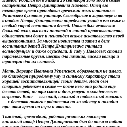
Павлов. Родился он в Рязани 26 сентября 1849 года в семье
священника Петра Дмитриевича Павлова. Отец его
некоторое время преподавал греческий язык и латынь в
Рязанском духовном училище. Своеобразие в характере и во
взглядах Петра Дмитриевича определяли уклад в его семье и
особый строй воспитания детей. Павлов был человеком
большой воли, высоких понятий о личной нравственности,
общественном долге и ненавидел всякое искательство перед
вышестоящими. За многие новшества и затеи в деле
воспитания детей Петра Дмитриевича считали
вольнодумцем и даже осуждали. В саду у Павловых стояли
параллельные брусья, шесты для лазания, висели кольца и
трапеции для их сыновей.
Мать, Варвара Ивановна Успенская, образования не имела,
но благодаря природному уму и сильному характеру стала
хорошей воспитательницей своим детям. Иван был
старшим ребёнком в семье — после него она родила ещё
девять детей, но три сына и дочь умерли в младенческом
возрасте. Ваня — высокий, сильный и подвижный мальчик
— с детства помогал родителям по хозяйству и находил
при этом время на игры и чтение.
Тяжёлый, громоздкий, работы рязанских мастеров
книжный шкаф Петра Дмитриевича был до отказа набит
книгами далеко не духовного содержания. На этих полках