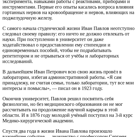
эксперимента, навыками работы с реактивами, приборами и
инструментами. Первые его опыты касались вопроса влияния
гортанных нервов на кровообращение и нервов, влияющих на
поджелудочную железу.
С самого начала студенческой жизни Иван Павлов неотступно
следовал своему правилу: его ничто не должно отвлекать от
науки. При поступлении в университет он даже
ходатайствовал о предоставлении ему стипендии и
единовременных пособий, чтобы не подрабатывать
репетитором и не отрываться от учёбы и лабораторных
исследований.
В дальнейшем Иван Петрович всю свою жизнь провёл в
лаборатории, избегая административной работы. «Я сам
принадлежу, не считая семьи, только лаборатории, тут все мои
интересы и помыслы», — писал он в 1923 году.
Окончив университет, Павлов решил посвятить себя
физиологии, но без медицинского образования он не мог
рассчитывать на продолжение научной карьеры в этой
области. И в 1876 году молодой учёный поступил на 3-й курс
Медико-хирургической академии.
Спустя два года в жизни Ивана Павлова произошло
важнейшее событие — знакомство с профессором Сергеем