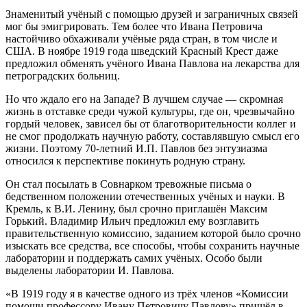
Знаменитый учёный с помощью друзей и заграничных связей
мог бы эмигрировать. Тем более что Ивана Петровича
настойчиво обхаживали учёные ряда стран, в том числе и
США. В ноябре 1919 года шведский Красный Крест даже
предложил обменять учёного Ивана Павлова на лекарства для
петроградских больниц.
Но что ждало его на Западе? В лучшем случае — скромная
жизнь в отставке среди чужой культуры, где он, чрезвычайно
гордый человек, зависел бы от благотворительности коллег и
не смог продолжать научную работу, составлявшую смысл его
жизни. Поэтому 70-летний И.П. Павлов без энтузиазма
относился к перспективе покинуть родную страну.
Он стал посылать в Совнарком тревожные письма о
бедственном положении отечественных учёных и науки. В
Кремль, к В.И. Ленину, был срочно приглашён Максим
Горький. Владимир Ильич предложил ему возглавить
правительственную комиссию, заданием которой было срочно
изыскать все средства, все способы, чтобы сохранить научные
лаборатории и поддержать самих учёных. Особо были
выделены лаборатории И. Павлова.
«В 1919 году я в качестве одного из трёх членов «Комиссии
помощи профессору Ивану Петровичу Павлову» пришёл в