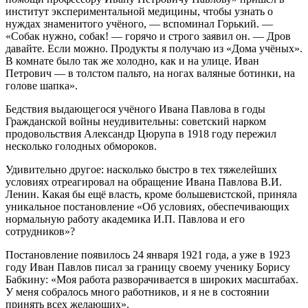
институт экспериментальной медицины, чтобы узнать о
нуждах знаменитого учёного, — вспоминал Горький. —
«Собак нужно, собак! — горячо и строго заявил он. — Дров
давайте. Если можно. Продукты я получаю из «Дома учёных».
В комнате было так же холодно, как и на улице. Иван
Петрович — в толстом пальто, на ногах валяные ботинки, на
голове шапка».
Бедствия выдающегося учёного Ивана Павлова в годы
Гражданской войны неудивительны: советский нарком
продовольствия Александр Цюрупа в 1918 году пережил
несколько голодных обмороков.
Удивительно другое: насколько быстро в тех тяжелейших
условиях отреагировал на обращение Ивана Павлова В.И.
Ленин. Какая бы ещё власть, кроме большевистской, приняла
уникальное постановление «Об условиях, обеспечивающих
нормальную работу академика И.П. Павлова и его
сотрудников»?
Постановление появилось 24 января 1921 года, а уже в 1923
году Иван Павлов писал за границу своему ученику Борису
Бабкину: «Моя работа разворачивается в широких масштабах.
У меня собралось много работников, и я не в состоянии
принять всех желающих».