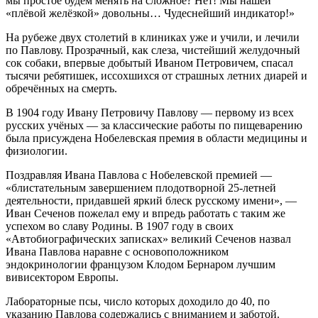
мы простое будем менять на сложное? Нет! Мы нашей
«плёвой желёзкой» довольны… Чудеснейший индикатор!»
На рубеже двух столетий в клиниках уже и учили, и лечили
по Павлову. Прозрачный, как слеза, чистейший желудочный
сок собаки, впервые добытый Иваном Петровичем, спасал
тысячи ребятишек, иссохшихся от страшных летних диарей и
обречённых на смерть.
В 1904 году Ивану Петровичу Павлову — первому из всех
русских учёных — за классические работы по пищеварению
была присуждена Нобелевская премия в области медицины и
физиологии.
Поздравляя Ивана Павлова с Нобелевской премией —
«блистательным завершением плодотворной 25-летней
деятельности, придавшей яркий блеск русскому имени», —
Иван Сеченов пожелал ему и впредь работать с таким же
успехом во славу Родины. В 1907 году в своих
«Автобиографических записках» великий Сеченов назвал
Ивана Павлова наравне с основоположником
эндокринологии французом Клодом Бернаром лучшим
вивисектором Европы.
Лабораторные псы, число которых доходило до 40, по
указанию Павлова содержались с вниманием и заботой.