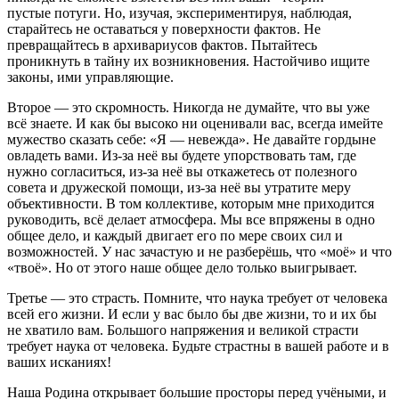
пустые потуги. Но, изучая, экспериментируя, наблюдая,
старайтесь не оставаться у поверхности фактов. Не
превращайтесь в архивариусов фактов. Пытайтесь
проникнуть в тайну их возникновения. Настойчиво ищите
законы, ими управляющие.
Второе — это скромность. Никогда не думайте, что вы уже
всё знаете. И как бы высоко ни оценивали вас, всегда имейте
мужество сказать себе: «Я — невежда». Не давайте гордыне
овладеть вами. Из-за неё вы будете упорствовать там, где
нужно согласиться, из-за неё вы откажетесь от полезного
совета и дружеской помощи, из-за неё вы утратите меру
объективности. В том коллективе, которым мне приходится
руководить, всё делает атмосфера. Мы все впряжены в одно
общее дело, и каждый двигает его по мере своих сил и
возможностей. У нас зачастую и не разберёшь, что «моё» и что
«твоё». Но от этого наше общее дело только выигрывает.
Третье — это страсть. Помните, что наука требует от человека
всей его жизни. И если у вас было бы две жизни, то и их бы
не хватило вам. Большого напряжения и великой страсти
требует наука от человека. Будьте страстны в вашей работе и в
ваших исканиях!
Наша Родина открывает большие просторы перед учёными, и