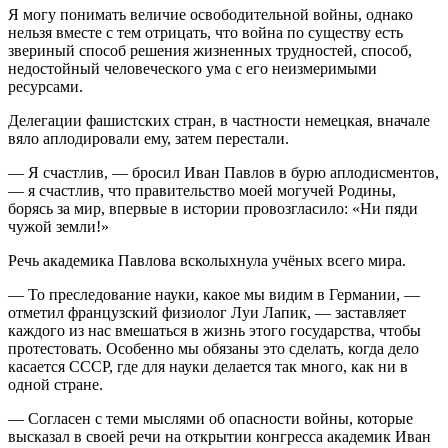
Я могу понимать величие освободительной войны, однако
нельзя вместе с тем отрицать, что война по существу есть
звериный способ решения жизненных трудностей, способ,
недостойный человеческого ума с его неизмеримыми
ресурсами.
Делегации фашистских стран, в частности немецкая, вначале
вяло аплодировали ему, затем перестали.
— Я счастлив, — бросил Иван Павлов в бурю аплодисментов,
— я счастлив, что правительство моей могучей Родины,
борясь за мир, впервые в истории провозгласило: «Ни пяди
чужой земли!»
Речь академика Павлова всколыхнула учёных всего мира.
— То преследование науки, какое мы видим в Германии, —
отметил французский физиолог Луи Лапик, — заставляет
каждого из нас вмешаться в жизнь этого государства, чтобы
протестовать. Особенно мы обязаны это сделать, когда дело
касается СССР, где для науки делается так много, как ни в
одной стране.
— Согласен с теми мыслями об опасности войны, которые
высказал в своей речи на открытии конгресса академик Иван