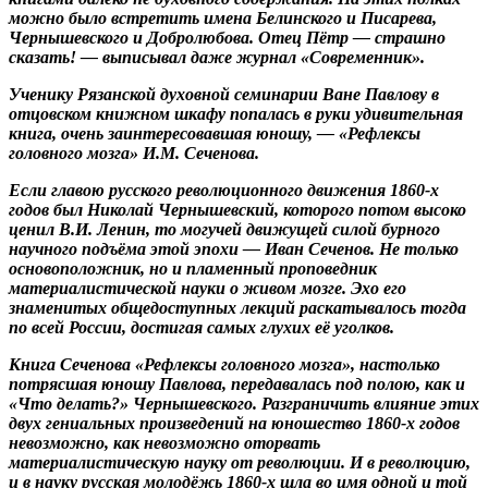
можно было встретить имена Белинского и Писарева,
Чернышевского и Добролюбова. Отец Пётр — страшно
сказать! — выписывал даже журнал «Современник».
Ученику Рязанской духовной семинарии Ване Павлову в
отцовском книжном шкафу попалась в руки удивительная
книга, очень заинтересовавшая юношу, — «Рефлексы
головного мозга» И.М. Сеченова.
Если главою русского революционного движения 1860-х
годов был Николай Чернышевский, которого потом высоко
ценил В.И. Ленин, то могучей движущей силой бурного
научного подъёма этой эпохи — Иван Сеченов. Не только
основоположник, но и пламенный проповедник
материалистической науки о живом мозге. Эхо его
знаменитых общедоступных лекций раскатывалось тогда
по всей России, достигая самых глухих её уголков.
Книга Сеченова «Рефлексы головного мозга», настолько
потрясшая юношу Павлова, передавалась под полою, как и
«Что делать?» Чернышевского. Разграничить влияние этих
двух гениальных произведений на юношество 1860-х годов
невозможно, как невозможно оторвать
материалистическую науку от революции. И в революцию,
и в науку русская молодёжь 1860-х шла во имя одной и той