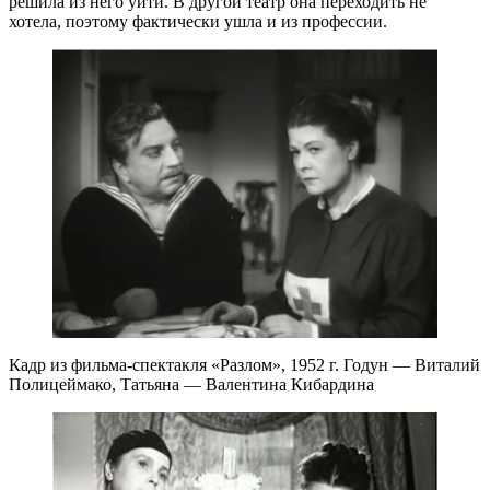
решила из него уйти. В другой театр она переходить не
хотела, поэтому фактически ушла и из профессии.
Кадр из фильма-спектакля «Разлом», 1952 г. Годун — Виталий
Полицеймако, Татьяна — Валентина Кибардина