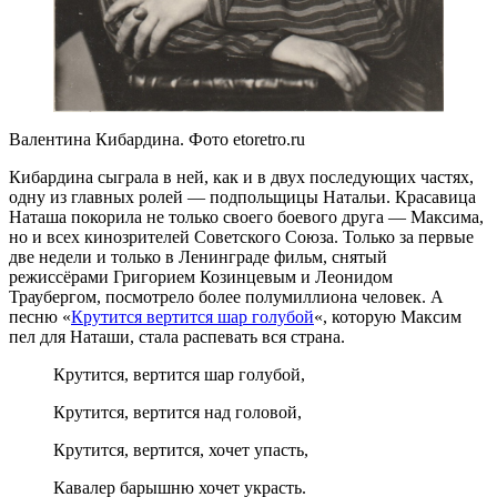
Валентина Кибардина. Фото etoretro.ru
Кибардина сыграла в ней, как и в двух последующих частях,
одну из главных ролей — подпольщицы Натальи. Красавица
Наташа покорила не только своего боевого друга — Максима,
но и всех кинозрителей Советского Союза. Только за первые
две недели и только в Ленинграде фильм, снятый
режиссёрами Григорием Козинцевым и Леонидом
Траубергом, посмотрело более полумиллиона человек. А
песню «
Крутится вертится шар голубой
«, которую Максим
пел для Наташи, стала распевать вся страна.
Крутится, вертится шар голубой,
Крутится, вертится над головой,
Крутится, вертится, хочет упасть,
Кавалер барышню хочет украсть.