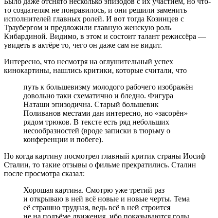
Было даже отснято несколько эпизодов с их участием, но что-
то создателям не понравилось, и они решили заменить
исполнителей главных ролей. И вот тогда Козинцев с
Траубергом и предложили главную женскую роль
Кибардиной. Видимо, в этом и состоит талант режиссёра —
увидеть в актёре то, чего он даже сам не видит.
Интересно, что несмотря на оглушительный успех
кинокартины, нашлись критики, которые считали, что
путь к большевизму молодого рабочего изображён
довольно таки схематично и бледно. Фигура
Наташи эпизодична. Старый большевик
Поливанов местами дан интересно, но «засорён»
рядом трюков. В тексте есть ряд небольших
несообразностей (вроде записки в тюрьму о
конференции и побеге).
Но когда картину посмотрел главный критик страны Иосиф
Сталин, то такие отзывы о фильме прекратились. Сталин
после просмотра сказал:
Хорошая картина. Смотрю уже третий раз
и открываю в ней всё новые и новые черты. Тема
её страшно трудная, ведь всё в ней строится
не на подъёме движения, ибо показываются годы