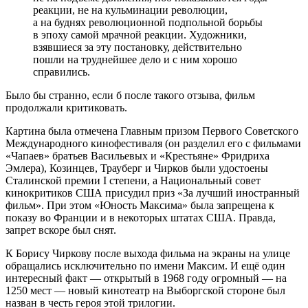
реакции, не на кульминации революции,
а на буднях революционной подпольной борьбы
в эпоху самой мрачной реакции. Художники,
взявшиеся за эту постановку, действительно
пошли на труднейшее дело и с ним хорошо
справились.
Было бы странно, если б после такого отзыва, фильм
продолжали критиковать.
Картина была отмечена Главным призом Первого Советского
Международного кинофестиваля (он разделил его с фильмами
«Чапаев» братьев Васильевых и «Крестьяне» Фридриха
Эмлера), Козинцев, Трауберг и Чирков были удостоены
Сталинской премии I степени, а Национальный совет
кинокритиков США присудил приз «За лучший иностранный
фильм». При этом «Юность Максима» была запрещена к
показу во Франции и в некоторых штатах США. Правда,
запрет вскоре был снят.
К Борису Чиркову после выхода фильма на экраны на улице
обращались исключительно по имени Максим. И ещё один
интересный факт — открытый в 1968 году огромный — на
1250 мест — новый кинотеатр на Выборгской стороне был
назван в честь героя этой трилогии.