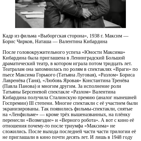
Кадр из фильма «Выборгская сторона», 1938 г. Максим —
Борис Чирков, Наташа — Валентина Кибардина
После головокружительного успеха «Юности Максима»
Кибардина была приглашена в Ленинградский Большой
драматический театр, в котором играла потом тридцать лет.
Театралам она запомнилась по ролям в спектаклях «Враги» по
пьесе Максима Горького (Татьяна Луговая), «Разлом» Бориса
Лавренёва (Таня), «Любовь Яровая» Константина Тренёва
(Павла Панова) и многим другим. За исполнение роли
Татьяны Берсеневой спектакле «Разлом» Валентина
Кибардина получила Сталинскую премию (аналог нынешней
Госпремии) III степени. Многие спектакли с её участием были
экранизированы. Так появились фильмы-спектакли, снятые
на «Ленфильме» — кроме трёх вышеназванных, на плёнку
перенесли «Возмездие» и «Верного робота». А вот с кино её
отношения почему-то после триумфа «Максима» не
сложились. После выхода последней части части трилогии её
не приглашали в кино почти десять лет. И лишь в 1948 году