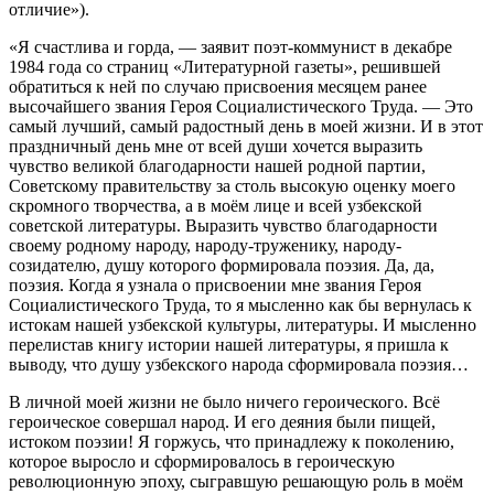
отличие»).
«Я счастлива и горда, — заявит поэт-коммунист в декабре
1984 года со страниц «Литературной газеты», решившей
обратиться к ней по случаю присвоения месяцем ранее
высочайшего звания Героя Социалистического Труда. — Это
самый лучший, самый радостный день в моей жизни. И в этот
праздничный день мне от всей души хочется выразить
чувство великой благодарности нашей родной партии,
Советскому правительству за столь высокую оценку моего
скромного творчества, а в моём лице и всей узбекской
советской литературы. Выразить чувство благодарности
своему родному народу, народу-труженику, народу-
созидателю, душу которого формировала поэзия. Да, да,
поэзия. Когда я узнала о присвоении мне звания Героя
Социалистического Труда, то я мысленно как бы вернулась к
истокам нашей узбекской культуры, литературы. И мысленно
перелистав книгу истории нашей литературы, я пришла к
выводу, что душу узбекского народа сформировала поэзия…
В личной моей жизни не было ничего героического. Всё
героическое совершал народ. И его деяния были пищей,
истоком поэзии! Я горжусь, что принадлежу к поколению,
которое выросло и сформировалось в героическую
революционную эпоху, сыгравшую решающую роль в моём