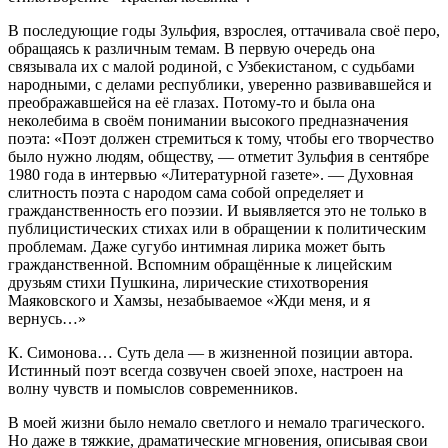
В последующие годы Зульфия, взрослея, оттачивала своё перо,
обращаясь к различным темам. В первую очередь она
связывала их с малой родиной, с Узбекистаном, с судьбами
народными, с делами республики, уверенно развивавшейся и
преображавшейся на её глазах. Потому-то и была она
неколебима в своём понимании высокого предназначения
поэта: «Поэт должен стремиться к тому, чтобы его творчество
было нужно людям, обществу, — отметит Зульфия в сентябре
1980 года в интервью «Литературной газете». — Духовная
слитность поэта с народом сама собой определяет и
гражданственность его поэзии. И выявляется это не только в
публицистических стихах или в обращении к политическим
проблемам. Даже сугубо интимная лирика может быть
гражданственной. Вспомним обращённые к лицейским
друзьям стихи Пушкина, лирические стихотворения
Маяковского и Хамзы, незабываемое «Жди меня, и я
вернусь…»
К. Симонова… Суть дела — в жизненной позиции автора.
Истинный поэт всегда созвучен своей эпохе, настроен на
волну чувств и помыслов современников.
В моей жизни было немало светлого и немало трагического.
Но даже в тяжкие, драматические мгновения, описывая свои