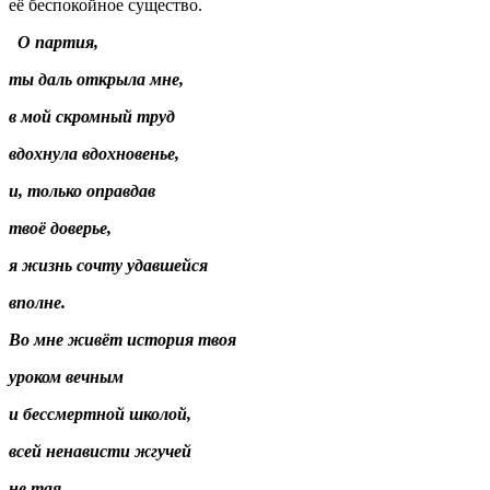
её беспокойное существо.
О партия,
ты даль открыла мне,
в мой скромный труд
вдохнула вдохновенье,
и, только оправдав
твоё доверье,
я жизнь сочту удавшейся
вполне.
Во мне живёт история твоя
уроком вечным
и бессмертной школой,
всей ненависти жгучей
не тая,