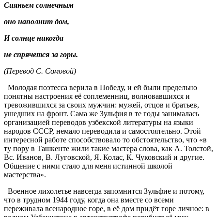
Сияньем солнечным
оно наполнит дом,
И солнце никогда
не спрячется за горы.
(Перевод С. Сомовой)
Молодая поэтесса верила в Победу, и ей были предельно
понятны настроения её соплеменниц, волновавшихся и
тревожившихся за своих мужчин: мужей, отцов и братьев,
ушедших на фронт. Сама же Зульфия в те годы занималась
организацией переводов узбекской литературы на языки
народов СССР, немало переводила и самостоятельно. Этой
интересной работе способствовало то обстоятельство, что «в
ту пору в Ташкенте жили такие мастера слова, как А. Толстой,
Вс. Иванов, В. Луговской, Я. Колас, К. Чуковский и другие.
Общение с ними стало для меня истинной школой
мастерства».
Военное лихолетье навсегда запомнится Зульфие и потому,
что в трудном 1944 году, когда она вместе со всеми
переживала всенародное горе, в её дом придёт горе личное: в