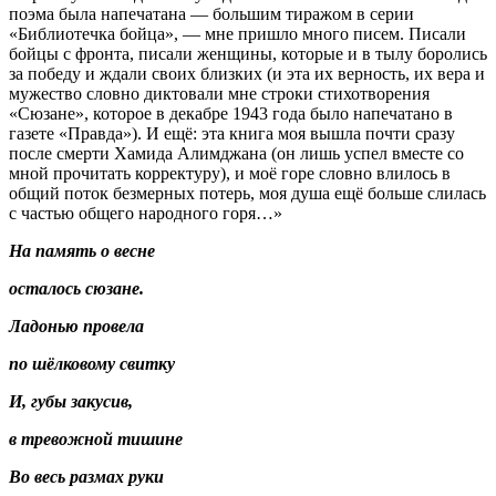
поэма была напечатана — большим тиражом в серии
«Библиотечка бойца», — мне пришло много писем. Писали
бойцы с фронта, писали женщины, которые и в тылу боролись
за победу и ждали своих близких (и эта их верность, их вера и
мужество словно диктовали мне строки стихотворения
«Сюзане», которое в декабре 1943 года было напечатано в
газете «Правда»). И ещё: эта книга моя вышла почти сразу
после смерти Хамида Алимджана (он лишь успел вместе со
мной прочитать корректуру), и моё горе словно влилось в
общий поток безмерных потерь, моя душа ещё больше слилась
с частью общего народного горя…»
На память о весне
осталось сюзане.
Ладонью провела
по шёлковому свитку
И, губы закусив,
в тревожной тишине
Во весь размах руки