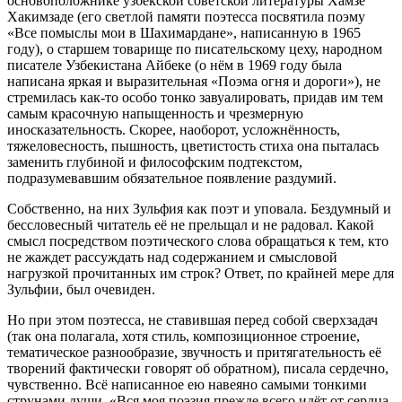
основоположнике узбекской советской литературы Хамзе
Хакимзаде (его светлой памяти поэтесса посвятила поэму
«Все помыслы мои в Шахимардане», написанную в 1965
году), о старшем товарище по писательскому цеху, народном
писателе Узбекистана Айбеке (о нём в 1969 году была
написана яркая и выразительная «Поэма огня и дороги»), не
стремилась как-то особо тонко завуалировать, придав им тем
самым красочную напыщенность и чрезмерную
иносказательность. Скорее, наоборот, усложнённость,
тяжеловесность, пышность, цветистость стиха она пыталась
заменить глубиной и философским подтекстом,
подразумевавшим обязательное появление раздумий.
Собственно, на них Зульфия как поэт и уповала. Бездумный и
бессловесный читатель её не прельщал и не радовал. Какой
смысл посредством поэтического слова обращаться к тем, кто
не жаждет рассуждать над содержанием и смысловой
нагрузкой прочитанных им строк? Ответ, по крайней мере для
Зульфии, был очевиден.
Но при этом поэтесса, не ставившая перед собой сверхзадач
(так она полагала, хотя стиль, композиционное строение,
тематическое разнообразие, звучность и притягательность её
творений фактически говорят об обратном), писала сердечно,
чувственно. Всё написанное ею навеяно самыми тонкими
струнами души. «Вся моя поэзия прежде всего идёт от сердца,