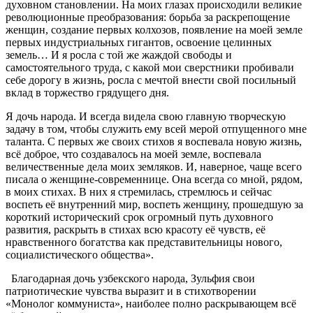
духовном становлении. На моих глазах происходили великие
революционные преобразования: борьба за раскрепощение
женщин, создание первых колхозов, появление на моей земле
первых индустриальных гигантов, освоение целинных
земель… И я росла с той же жаждой свободы и
самостоятельного труда, с какой мои сверстники пробивали
себе дорогу в жизнь, росла с мечтой внести свой посильный
вклад в торжество грядущего дня.
Я дочь народа. И всегда видела свою главную творческую
задачу в том, чтобы служить ему всей мерой отпущенного мне
таланта. С первых же своих стихов я воспевала новую жизнь,
всё доброе, что создавалось на моей земле, воспевала
величественные дела моих земляков. И, наверное, чаще всего
писала о женщине-современнице. Она всегда со мной, рядом,
в моих стихах. В них я стремилась, стремлюсь и сейчас
воспеть её внутренний мир, воспеть женщину, прошедшую за
короткий исторический срок огромный путь духовного
развития, раскрыть в стихах всю красоту её чувств, её
нравственного богатства как представительницы нового,
социалистического общества».
Благодарная дочь узбекского народа, Зульфия свои
патриотические чувства выразит и в стихотворении
«Монолог коммуниста», наиболее полно раскрывающем всё