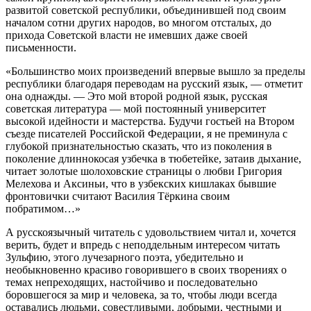
развитой советской республики, объединившей под своим
началом сотни других народов, во многом отсталых, до
прихода Советской власти не имевших даже своей
письменности.
«Большинство моих произведений впервые вышло за пределы
республики благодаря переводам на русский язык, — отметит
она однажды. — Это мой второй родной язык, русская
советская литература — мой постоянный университет
высокой идейности и мастерства. Будучи гостьей на Втором
съезде писателей Российской Федерации, я не преминула с
глубокой признательностью сказать, что из поколения в
поколение длиннокосая узбечка в тюбетейке, затаив дыхание,
читает золотые шолоховские страницы о любви Григория
Мелехова и Аксиньи, что в узбекских кишлаках бывшие
фронтовички считают Василия Тёркина своим
побратимом…»
А русскоязычный читатель с удовольствием читал и, хочется
верить, будет и впредь с неподдельным интересом читать
Зульфию, этого лучезарного поэта, убедительно и
необыкновенно красиво говорившего в своих творениях о
темах непреходящих, настойчиво и последовательно
боровшегося за мир и человека, за то, чтобы люди всегда
оставались людьми, совестливыми, добрыми, честными и