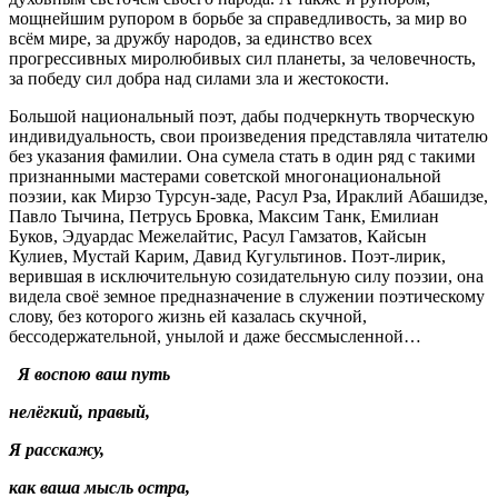
мощнейшим рупором в борьбе за справедливость, за мир во
всём мире, за дружбу народов, за единство всех
прогрессивных миролюбивых сил планеты, за человечность,
за победу сил добра над силами зла и жестокости.
Большой национальный поэт, дабы подчеркнуть творческую
индивидуальность, свои произведения представляла читателю
без указания фамилии. Она сумела стать в один ряд с такими
признанными мастерами советской многонациональной
поэзии, как Мирзо Турсун-заде, Расул Рза, Ираклий Абашидзе,
Павло Тычина, Петрусь Бровка, Максим Танк, Емилиан
Буков, Эдуардас Межелайтис, Расул Гамзатов, Кайсын
Кулиев, Мустай Карим, Давид Кугультинов. Поэт-лирик,
верившая в исключительную созидательную силу поэзии, она
видела своё земное предназначение в служении поэтическому
слову, без которого жизнь ей казалась скучной,
бессодержательной, унылой и даже бессмысленной…
Я воспою ваш путь
нелёгкий, правый,
Я расскажу,
как ваша мысль остра,