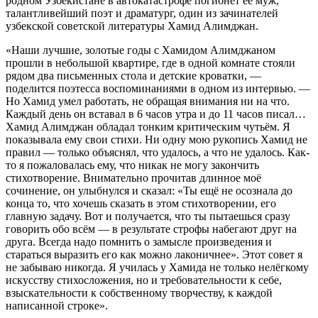
родном Узбекистане в автокатастрофе погибнет её муж,
талантливейший поэт и драматург, один из зачинателей
узбекской советской литературы Хамид Алимджан.
«Наши лучшие, золотые годы с Хамидом Алимджаном
прошли в небольшой квартире, где в одной комнате стояли
рядом два письменных стола и детские кроватки, —
поделится поэтесса воспоминаниями в одном из интервью. —
Но Хамид умел работать, не обращая внимания ни на что.
Каждый день он вставал в 6 часов утра и до 11 часов писал…
Хамид Алимджан обладал тонким критическим чутьём. Я
показывала ему свои стихи. Ни одну мою рукопись Хамид не
правил — только объяснял, что удалось, а что не удалось. Как-
то я пожаловалась ему, что никак не могу закончить
стихотворение. Внимательно прочитав длинное моё
сочинение, он улыбнулся и сказал: «Ты ещё не осознала до
конца то, что хочешь сказать в этом стихотворении, его
главную задачу. Вот и получается, что ты пытаешься сразу
говорить обо всём — в результате строфы набегают друг на
друга. Всегда надо помнить о замысле произведения и
стараться выразить его как можно лаконичнее». Этот совет я
не забываю никогда. Я училась у Хамида не только нелёгкому
искусству стихосложения, но и требовательности к себе,
взыскательности к собственному творчеству, к каждой
написанной строке».