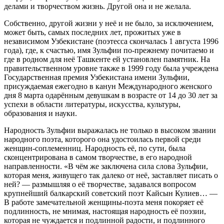
делами и творчеством жизнь. Другой она и не желала.
Собственно, другой жизни у неё и не было, за исключением,
может быть, самых последних лет, прожитых уже в
независимом Узбекистане (поэтесса скончалась 1 августа 1996
года), где, к счастью, имя Зульфии по-прежнему почитаемо и
где в родном для неё Ташкенте ей установлен памятник. На
правительственном уровне также в 1999 году была учреждена
Государственная премия Узбекистана имени Зульфии,
присуждаемая ежегодно в канун Международного женского
дня 8 марта одарённым девушкам в возрасте от 14 до 30 лет за
успехи в области литературы, искусства, культуры,
образования и науки.
Народность Зульфии выражалась не только в высоком звании
народного поэта, которого она удостоилась первой среди
женщин-соплеменниц. Народность её, по сути, была
сконцентрирована в самом творчестве, в его народной
направленности. «В чём же заключена сила слова Зульфии,
которая меня, живущего так далеко от неё, заставляет писать о
ней? — размышляя о её творчестве, задавался вопросом
крупнейший балкарский советский поэт Кайсын Кулиев… —
В работе замечательной женщины-поэта меня покоряет её
подлинность, не мнимая, настоящая народность её поэзии,
которая не чуждается и подлинной радости, и подлинного