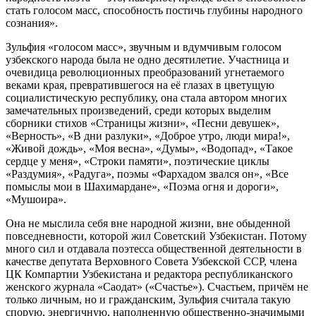
стать голосом масс, способность постичь глубины народного
сознания».
Зульфия «голосом масс», звучным и вдумчивым голосом
узбекского народа была не одно десятилетие. Участница и
очевидица революционных преобразований угнетаемого
веками края, превратившегося на её глазах в цветущую
социалистическую республику, она стала автором многих
замечательных произведений, среди которых выделим
сборники стихов «Страницы жизни», «Песни девушек»,
«Верность», «В дни разлуки», «Доброе утро, люди мира!»,
«Живой дождь», «Моя весна», «Думы», «Водопад», «Такое
сердце у меня», «Строки памяти», поэтические циклы
«Раздумия», «Радуга», поэмы «Фархадом звался он», «Все
помыслы мои в Шахимардане», «Поэма огня и дороги»,
«Мушоира».
Она не мыслила себя вне народной жизни, вне обыденной
повседневности, которой жил Советский Узбекистан. Потому
много сил и отдавала поэтесса общественной деятельности в
качестве депутата Верховного Совета Узбекской ССР, члена
ЦК Компартии Узбекистана и редактора республиканского
женского журнала «Саодат» («Счастье»). Счастьем, причём не
только личным, но и гражданским, Зульфия считала такую
спорую, энергичную, наполненную общественно-значимыми