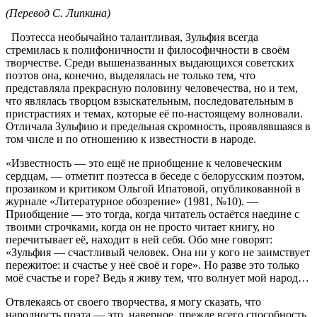
(Перевод С. Липкина)
Поэтесса необычайно талантливая, Зульфия всегда
стремилась к полифоничности и философичности в своём
творчестве. Среди вышеназванных выдающихся советских
поэтов она, конечно, выделялась не только тем, что
представляла прекрасную половину человечества, но и тем,
что являлась творцом взыскательным, последовательным в
пристрастиях и темах, которые её по-настоящему волновали.
Отличала Зульфию и предельная скромность, проявлявшаяся в
том числе и по отношению к известности в народе.
«Известность — это ещё не приобщение к человеческим
сердцам, — отметит поэтесса в беседе с белорусским поэтом,
прозаиком и критиком Ольгой Ипатовой, опубликованной в
журнале «Литературное обозрение» (1981, №10). —
Приобщение — это тогда, когда читатель остаётся наедине с
твоими строчками, когда он не просто читает книгу, но
перечитывает её, находит в ней себя. Обо мне говорят:
«Зульфия — счастливый человек. Она ни у кого не заимствует
пережитое: и счастье у неё своё и горе». Но разве это только
моё счастье и горе? Ведь я живу тем, что волнует мой народ…
Отвлекаясь от своего творчества, я могу сказать, что
народность поэта — это, наверное, прежде всего способность