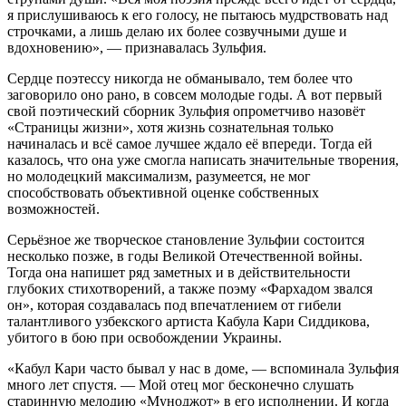
я прислушиваюсь к его голосу, не пытаюсь мудрствовать над
строчками, а лишь делаю их более созвучными душе и
вдохновению», — признавалась Зульфия.
Сердце поэтессу никогда не обманывало, тем более что
заговорило оно рано, в совсем молодые годы. А вот первый
свой поэтический сборник Зульфия опрометчиво назовёт
«Страницы жизни», хотя жизнь сознательная только
начиналась и всё самое лучшее ждало её впереди. Тогда ей
казалось, что она уже смогла написать значительные творения,
но молодецкий максимализм, разумеется, не мог
способствовать объективной оценке собственных
возможностей.
Серьёзное же творческое становление Зульфии состоится
несколько позже, в годы Великой Отечественной войны.
Тогда она напишет ряд заметных и в действительности
глубоких стихотворений, а также поэму «Фархадом звался
он», которая создавалась под впечатлением от гибели
талантливого узбекского артиста Кабула Кари Сиддикова,
убитого в бою при освобождении Украины.
«Кабул Кари часто бывал у нас в доме, — вспоминала Зульфия
много лет спустя. — Мой отец мог бесконечно слушать
старинную мелодию «Муноджот» в его исполнении. И когда