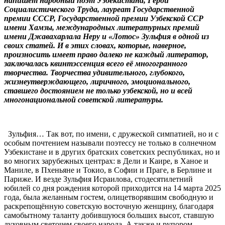
напишет народный поэт Узбекистана, Герой
Социалистического Труда, лауреат Государственной
премии СССР, Государственной премии Узбекской ССР
имени Хамзы, международных литературных премий
имени Джавахарлала Неру и «Лотос» Зульфия в одной из
своих статей. И в этих словах, которые, наверное,
произносить имеет право далеко не каждый литератор,
заключалась квинтэссенция всего её многогранного
творчества. Творчества удивительного, глубокого,
жизнеутверждающего, лиричного, эмоционального,
ставшего достоянием не только узбекской, но и всей
многонациональной советской литературы.
Зульфия… Так вот, по имени, с дружеской симпатией, но и с
особым почтением называли поэтессу не только в солнечном
Узбекистане и в других братских советских республиках, но и
во многих зарубежных центрах: в Дели и Каире, в Ханое и
Маниле, в Пхеньяне и Токио, в Софии и Праге, в Берлине и
Париже. И везде Зульфия Исраилова, стодесятилетний
юбилей со дня рождения которой приходится на 14 марта 2025
года, была желанным гостем, олицетворявшим свободную и
раскрепощённую советскую восточную женщину, благодаря
самобытному таланту добившуюся больших высот, ставшую
духовным светочем своего народа. А также и рупором,