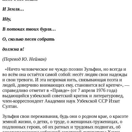
И Земля…
Иду,
В потоках твоих бурля…
О, сколько песен собрать
должна я!
(Перевод Ю. Нейман)
«Ничто человеческое не чуждо поэзии Зульфии, но всегда и
во всём она остаётся самой собой: несёт людям свои надежды
и свои тревоги. И эта незримая нить, связывающая поэта и
людей, доверчиво внимающих ему, становится всё крепче», —
справедливо отметит в «Правде» (от 7 апреля 1976 года)
выдающийся узбекский советский критик и литературовед,
член-корреспондент Академии наук Узбекской ССР Иззат
Султан.
Зульфия свои переживания, будь они о родном крае, о красоте
земной жизни, о детях, о труде, о женщинах-труженицах, о
подлинных героях, об их ратных и трудовых подвигах, об