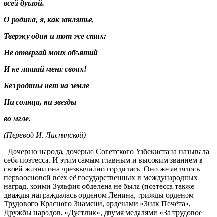
всей душой.
О родина, я, как заклятье,
Твержу один и тот же стих:
Не отвергай моих объятий
И не лишай меня своих!
Без родины нет на земле
Ни солнца, ни звезды
во мгле.
(Перевод И. Лиснянской)
Дочерью народа, дочерью Советского Узбекистана называла
себя поэтесса. И этим самым главным и высоким званием в
своей жизни она чрезвычайно гордилась. Оно же являлось
первоосновой всех её государственных и международных
наград, коими Зульфия обделена не была (поэтесса также
дважды награждалась орденом Ленина, трижды орденом
Трудового Красного Знамени, орденами «Знак Почёта»,
Дружбы народов, «Дустлик», двумя медалями «За трудовое