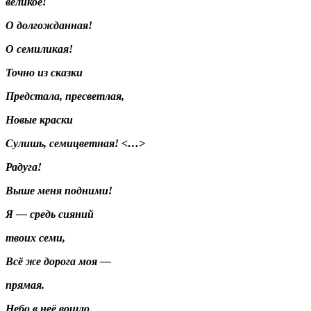
великое!
О долгожданная!
О семиликая!
Точно из сказки
Предстала, пресветлая,
Новые краски
Сулишь, семицветная! <…>
Радуга!
Выше меня подними!
Я — средь сияний
твоих семи,
Всё же дорога моя —
прямая.
Небо в неё вошло