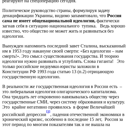
реагируют на спецоперацию сегодня.
Политическое руководство страны, формулируя задачу
денацификации Украины, видимо запамятовало, что
Россия
сама не имеет общенациональной идеологии,
фактически
загнав себя в ситуацию национального тупика.
Ведь хорошо
известно, что общество не может жить и развиваться без
идеологии.
Вынужден напомнить последний завет Сталина, высказанный
им в 1953 году накануне своей смерти: «Без идеологии – нам
смерть!». Это смысл существования государства. И теорию
идеологии нужно развивать и углублять. Слова гиганта! Это
только российские недоумки-юристы заложили в
Конституции РФ 1993 года статью 13 (п.2) отрицающую
государственную идеологию.
В реальности же государственная идеология в России есть –
это либеральная идеология олигархического капитализма.
Она тридцать лет откровенно навязывалась обществу через
государственные СМИ, через систему образования и культуру.
Это крайне негативно проявилось в форме Величайшей
[1]
российской депрессии
, падения отечественной экономики в
хронический кризис, особенно в последние 15 лет, Россия за
этот период по многим показателям так и не вышла на