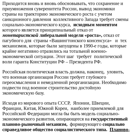
Приходится вновь и вновь обосновывать, что сохранение и
приумножения суверенитета России, вывод экономики
страны на траекторию экономического роста с учетом
санкционного давления коллективного Запада требует смены
социально-экономического курса,
исходным моментом
которого является принципиальный отказ от
монетаристской
либеральной модели «роста»,
отказ от
пагубного для страны «Вашингтонского консенсуса»
и
тех
механизмов, которые были запущены в 1990-е годы, которые
крайне негативно отразились на тотальной военно-
экономической ситуации. Этот шаг требует политической
воли гаранта Конституции РФ – Президента РФ.
Российская политическая власть должна, наконец, уловить,
что военная организация России требует глубокого
переосмысления и немедленной реорганизации. Необходимо
подвести под военное строительство достойную
экономическую базу.
Исходя из мирового опыта СССР, Японии, Швеции,
Франции, Китая, Южной Кореи, наиболее приемлемой для
Российской Федерации могла бы быть модель социально-
экономического развития, опирающееся на
государственный
планово-рыночный механизм,
формирующего
социально
справедливое общество социалистического типа.
Планово-