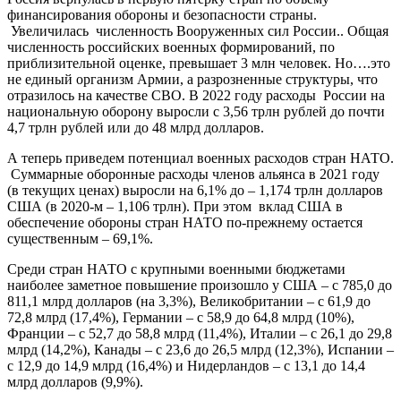
финансирования обороны и безопасности страны.
Увеличилась численность Вооруженных сил России.. Общая
численность российских военных формирований, по
приблизительной оценке, превышает 3 млн человек. Но….это
не единый организм Армии, а разрозненные структуры, что
отразилось на качестве СВО. В 2022 году расходы России на
национальную оборону выросли с 3,56 трлн рублей до почти
4,7 трлн рублей или до 48 млрд долларов.
А теперь приведем потенциал военных расходов стран НАТО.
Суммарные оборонные расходы членов альянса в 2021 году
(в текущих ценах) выросли на 6,1% до – 1,174 трлн долларов
США (в 2020-м – 1,106 трлн). При этом вклад США в
обеспечение обороны стран НАТО по-прежнему остается
существенным – 69,1%.
Среди стран НАТО с крупными военными бюджетами
наиболее заметное повышение произошло у США – с 785,0 до
811,1 млрд долларов (на 3,3%), Великобритании – с 61,9 до
72,8 млрд (17,4%), Германии – с 58,9 до 64,8 млрд (10%),
Франции – с 52,7 до 58,8 млрд (11,4%), Италии – с 26,1 до 29,8
млрд (14,2%), Канады – с 23,6 до 26,5 млрд (12,3%), Испании –
с 12,9 до 14,9 млрд (16,4%) и Нидерландов – с 13,1 до 14,4
млрд долларов (9,9%).