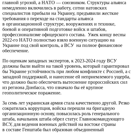
главной угрозой, а НАТО — союзником. Структуры альянса
немедленно включились в работу, сотни натовских
специалистов прибыли на Украину, предъявили жесткие
требования о переходе на стандарты альянса
в организационной структуре, вооружениях и технике,
боевой и оперативной подготовке войск и штабов,
профессионализме офицерского состава.
Ужек концу весны
2022-го НАТО полностью взяло военную ситуацию на
Украине под свой контроль, а ВСУ на полное финансовое
обеспечение.
По оценкам западных экспертов, к 2023-2024 году ВСУ
должны были выйти на такой уровень, который гарантировал
бы Украине устойчивость при любом конфликте с Россией, а с
западной поддержкой, и нанесение ей неприемлемого ущерба,
что должно было обеспечить вытеснение пророссийских сил
из региона Донбасса, что означало бы её крупное
геополитическое поражение.
За семь лет украинская армия стала качественно другой. Резко
сократилась коррупция, войска перешли на бригадную
организационную основу, повысилась роль генерального
штаба, начальник штаба обрел статус Главнокомандующего
ВСУ, для ведения военных действий на востоке страны
в составе Генштаба был образован объединенный