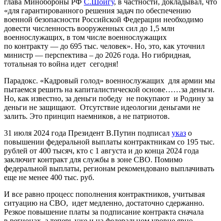
глава Минобороны РФ
С.Шойгу
, в частности, докладывал, что
«для гарантированного решения задач по обеспечению
военной безопасности Российской Федерации необходимо
довести численность вооруженных сил до 1,5 млн
военнослужащих, в том числе военнослужащих
по контракту — до 695 тыс. человек». Но, это, как уточнил
министр — перспектива – до 2026 года. Но гибридная,
тотальная то война идет сегодня!
Парадокс. «Кадровый голод» военнослужащих для армии мы
пытаемся решить на капиталистической основе……за деньги.
Но, как известно, за деньги победу не покупают и Родину за
деньги не защищают. Отсутствие идеологии деньгами не
залить. Это принцип наемников, а не патриотов.
31 июля 2024 года Президент В.Путин подписал
указ
о
повышении федеральной выплаты контрактникам со 195 тыс.
рублей от 400 тысяч, кто с 1 августа и до конца 2024 года
заключит контракт для службы в зоне СВО. Помимо
федеральной выплаты, регионам рекомендовано выплачивать
еще не менее 400 тыс. руб.
И все равно процесс пополнения контрактников, учитывая
ситуацию на СВО, идет медленно, достаточно сдержанно.
Резкое повышение платы за подписание контракта сначала
в регионах, а теперь уже и на федеральном уровне явно