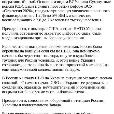
оперативный штаб. Основным видом ВСУ стали Сухопутные
войска (СВ). Была принята программа реформ ВСУ
«Стратегия 2020», предусматривающая увеличение военного
финансирования с 1,25% до 5% ВВП, а количество
военнослужащих с 2,8 до 7 человек на тысячу населения.
Прежде всего, с помощью США и стран НАТО Украина
получила современную закрытую цифровую связь, были
модернизированы органы боевого управления.
Если честно назвать вещи своими именами, Россия была
обречены на войну. И если бы не СВО, она неминуемо
началась бы через год – полтора, но уже в куда более в
трудных для России условиях. К этой войне Украина
готовилась, и это война была ее «исторической миссией», да
еще подзуживаемой коллективным Западом.
В России к началу СВО на Украине ситуация оказалась весьма
сложной. С самого начала СВО на Украине ее результаты, к
сожалению, оказались неутешительными и болезненными,
вскрыли наиболее узкие места и болевые точки.
Прежде всего, сопоставим оборонный потенциал России,
Украины и коллективного Запада.
Россия вернулась в первую пятерку стран по объему