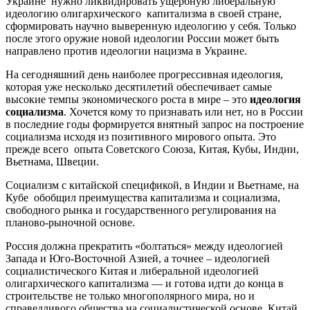
Украине нужно ликвидировать ущербную либеральную
идеологию олигархического капитализма в своей стране,
сформировать научно выверенную идеологию у себя. Только
после этого оружие новой идеологии России может быть
направлено против идеологии нацизма в Украине.
На сегодняшний день наиболее прогрессивная идеология,
которая уже несколько десятилетий обеспечивает самые
высокие темпы экономического роста в мире – это
идеология
социализма
. Хочется кому то признавать или нет, но в России
в последние годы формируется внятный запрос на построение
социализма исходя из позитивного мирового опыта. Это
прежде всего опыта Советского Союза, Китая, Кубы, Индии,
Вьетнама, Швеции.
Социализм с китайской спецификой, в Индии и Вьетнаме, на
Кубе обобщил преимущества капитализма и социализма,
свободного рынка и государственного регулирования на
планово-рыночной основе.
Россия должна прекратить «болтаться» между идеологией
Запада и Юго-Восточной Азией, а точнее – идеологией
социалистического Китая и либеральной идеологией
олигархического капитализма — и готова идти до конца в
строительстве не только многополярного мира, но и
справедливого общества на социалистической основе. Китай