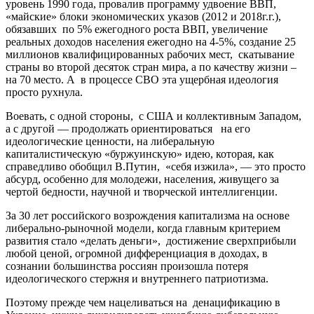
уровень 1990 года, провалив программу удвоение ВВП,
«майские» блоки экономических указов (2012 и 2018г.г.),
обязавших по 5% ежегодного роста ВВП, увеличение
реальных доходов населения ежегодно на 4-5%, создание 25
миллионов квалифицированных рабочих мест, скатывание
страны во второй десяток стран мира, а по качеству жизни –
на 70 место. А в процессе СВО эта ущербная идеология
просто рухнула.
Воевать, с одной стороны, с США и коллективным Западом,
а с другой — продолжать ориентироваться на его
идеологические ценности, на либеральную
капиталистическую «буржуинскую» идею, которая, как
справедливо обобщил В.Путин, «себя изжила», — это просто
абсурд, особенно для молодежи, населения, живущего за
чертой бедности, научной и творческой интеллигенции.
За 30 лет российского возрождения капитализма на основе
либерально-рыночной модели, когда главным критерием
развития стало «делать деньги», достижение сверхприбыли
любой ценой, огромной дифференциация в доходах, в
сознании большинства россиян произошла потеря
идеологического стержня и внутреннего патриотизма.
Поэтому прежде чем нацеливаться на денацификацию в