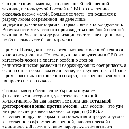
Спецоперация выявила, что доля новейшей военной
техники, используемой Россией в СВО, к сожалению,
оказалась весьма малой. Большая ее часть, относящаяся к
разряду якобы современной, на деле лишь
модернизированные образцы старых советских вооружений.
Возможности же массового производства новейшей военной
техники в России, в ходе реализации системы «ельцинизма»,
по большому счету были утрачены.
Пример. Пятнадцать лет на всех выставках военной техники
хвастались дронами. Но почему-то на вооружении в СВО их
катастрофически не хватает, особенно дронов
радиотехнической разведки и барражирующих боеприпасов, а
если и есть в небольшом количестве, то закупленные в Иране.
Промышленники откровенно говорят, что военное ведомство
их просто не заказывало.
Отсюда вывод: обеспечение Украины оружием,
финансовыми ресурсами, ужесточение санкций
коллективного Запада имеют все признаки
тотальной
долгосрочной войны против России.
Для России – это уже
не просто специальная военная операция (СВО), а
качественно другой формат и он объективно требует другого
качественного оформления военной, идеологической и
экономической составляющих народно-хозяйственного