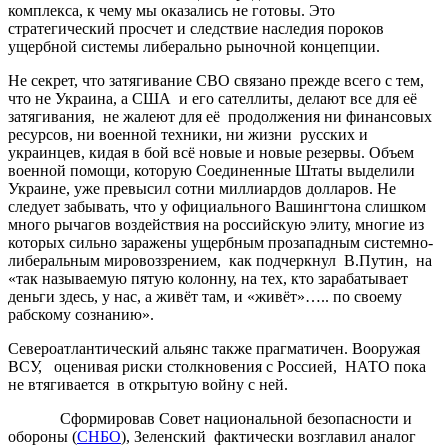
комплекса, к чему мы оказались не готовы. Это
стратегический просчет и следствие наследия пороков
ущербной системы либерально рыночной концепции.
Не секрет, что затягивание СВО связано прежде всего с тем,
что не Украина, а США и его сателлиты, делают все для её
затягивания, не жалеют для её продолжения ни финансовых
ресурсов, ни военной техники, ни жизни русских и
украинцев, кидая в бой всё новые и новые резервы. Объем
военной помощи, которую Соединенные Штаты выделили
Украине, уже превысил сотни миллиардов долларов. Не
следует забывать, что у официального Вашингтона слишком
много рычагов воздействия на российскую элиту, многие из
которых сильно заражены ущербным прозападным системно-
либеральным мировоззрением, как подчеркнул В.Путин,
на
«так называемую пятую колонну, на тех, кто зарабатывает
деньги здесь, у нас, а живёт там, и «живёт»….. по своему
рабскому сознанию».
Североатлантический альянс также прагматичен. Вооружая
ВСУ, оценивая риски столкновения с Россией, НАТО пока
не втягивается в открытую войну с ней.
Сформировав Совет национальной безопасности и
обороны (
СНБО
), Зеленский фактически возглавил аналог