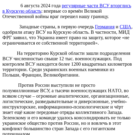
6 августа 2024 года
регулярные части ВСУ вторглись
в Курскую область
: впервые со времён Великой
Отечественной войны враг перешел нашу границу.
Западные страны, в первую очередь
Германия
и
США
,
одобрили атаку ВСУ на Курскую область. В частности, МИД
ФРГ заявил, что Украина имеет право на защиту, которое «не
ограничивается ее собственной территорией».
На территорию Курской области зашли подразделения
ВСУ численностью свыше 12 тыс. военнослужащих. Под
контролем ВСУ находится более 1200 квадратных километров
территории. Среди украинских военных наемники из
Польши, Франции, Великобритании.
Против России выступили не просто
полумиллионные ВСУ, а тысячи военнослужащих НАТО, во
всяком случае – огромные аналитические, организационные,
логистические, разведывательные и диверсионные, учебно-
инструкторские, информационно-психологические и чёрт
знает ещё какие передовые отряды коллективного Запада.
Зеленскому и его команде удалось консолидировать не только
украинское общество против России, но и вовлечь в этот
конфликт большинство стран Запада с его гигантским
потенциалом.