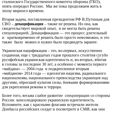
сталинского Государственного комитета обороны (ГКО),
опять опередил Россию. Мы же пока продолжаем жить в
эпоху мирного времени.
Вторая задача, поставленная президентом РФ В.Путиным для
СВО –
денацификация
– также не решена. Но она, как
свидетельствует мировой опыт, и не могла быть решена
спецоперацией. Денацификация — это процесс длительный
и кратковременно её решить было просто невозможно, и это
также было можно и нужно было предвидеть заранее.
Украинская нацификация – это, во-первых, искусственно
созданная, еще с тридцатых годов прошлого столетия сугубо
русофобская украинская идентичность и, во-вторых, вбитая
в головы за последние 30 лет, а особенно с момента первого
«майдана» — 2004 года и подкрепленное вторым
«майданом» 2014 года — идеология нацизма, радикального
национализма, национального превосходства украинцев над
другими, обросший культом силы, боевыми формированиями
для укрепления режима и террора.
Более того, весьма слабое развитие спецоперации со стороны
России консолидировало украинскую идентичность.
Вспомните, как с красными флагами встречали жители
Донбасса российских солдат и посмотрите в СМИ, как они