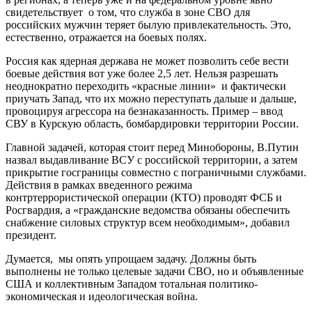
свидетельствует о том, что служба в зоне СВО для
российских мужчин теряет былую привлекательность. Это,
естественно, отражается на боевых полях.
Россия как ядерная держава не может позволить себе вести
боевые действия вот уже более 2,5 лет. Нельзя разрешать
неоднократно переходить «красные линии» и фактически
приучать Запад, что их можно переступать дальше и дальше,
провоцируя агрессора на безнаказанность. Пример – ввод
СВУ в Курскую область, бомбардировки территории России.
Главной задачей, которая стоит перед Минобороны, В.Путин
назвал выдавливание ВСУ с российской территории, а затем
прикрытие госграницы совместно с пограничными службами.
Действия в рамках введенного режима
контртеррористической операции (КТО) проводят ФСБ и
Росгвардия, а «гражданские ведомства обязаны обеспечить
снабжение силовых структур всем необходимым», добавил
президент.
Думается, мы опять упрощаем задачу. Должны быть
выполнены не только целевые задачи СВО, но и объявленные
США и коллективным Западом тотальная политико-
экономическая и идеологическая война.