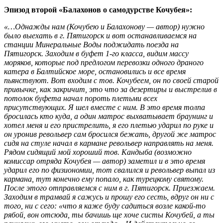
Эпизод второй «Балахонов о самодурстве Кочубея»:
«…Однажды нам (Кочубею и Балахонову — автор) нужно
было выехать в г. Пятигорск и вот останавливаемся на
станции Минеральные Воды поджидать поезда на
Пятигорск. Заходим в буфет 1-го класса, видим массу
моряков, которые под предлогом перевозки одного драного
катера в Балтийское море, остановились и все время
пьянствуют. Вот входим с тов. Кочубеем, он по своей старой
привычке, как закричит, это что за дезертиры и выстрелив в
потолок буфета начал пороть плетьми всех
присутствующих. Я шел вместе с ним. В это время толпа
бросилась кто куда, а один матрос выхватывает браунинг и
хотел меня и его пристрелить, я его плетью ударил по руке и
он уронив револьвер сам бросился бежать, другой же матрос
сидя на стуле начал в кармане револьвер направлять на меня.
Рядом сидящий мой хороший тов. Кандыба (возможно
комиссар отряда Кочубея — автор) заметил и в это время
ударил его по физиономии, тот свалился и револьвер выпал из
кармана, тут конечно ему попало, как турецкому святому.
После этого отправляемся с ним в г. Пятигорск. Приезжаем.
Заходим в трамвай я сажусь и прошу его сесть, вдруг он ни с
того, ни с сего: «что я каже буду садиться возле какой-то
рябой, вон отсюда, ты бачишь ще хоче систы Кочубей, а ты