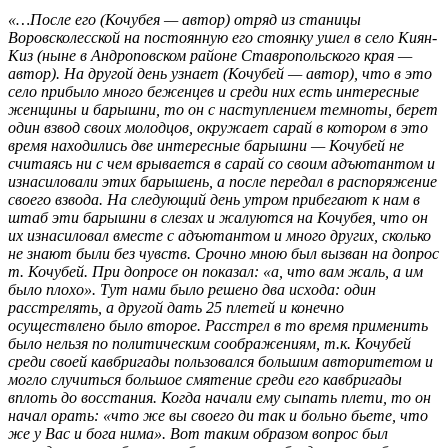
«…После его (Кочубея — автор) отряд из станицы
Воровсколесской на постоянную его стоянку ушел в село Киян-
Киз (ныне в Андроповском районе Ставропольского края —
автор). На другой день узнает (Кочубей — автор), что в это
село прибыло много беженцев и среди них есть интересные
женщины и барышни, то он с наступлением темноты, берет
один взвод своих молодцов, окружает сарай в котором в это
время находились две интересные барышни — Кочубей не
считаясь ни с чем врывается в сарай со своим адъютантом и
изнасиловали этих барышень, а после передал в распоряжение
своего взвода. На следующий день утром прибегают к нам в
штаб эти барышни в слезах и жалуются на Кочубея, что он
их изнасиловал вместе с адъютантом и много других, сколько
не знают были без чувств. Срочно мною был вызван на допрос
т. Кочубей. При допросе он показал: «а, что вам жаль, а им
было плохо». Тут нами было решено два исхода: один
расстрелять, а другой дать 25 плетей и конечно
осуществлено было второе. Расстрел в то время применить
было нельзя по политическим соображениям, т.к. Кочубей
среди своей кавбригады пользовался большим авторитетом и
могло случиться большое смятение среди его кавбригады
вплоть до восстания. Когда начали ему сыпать плети, то он
начал орать: «что же вы своего ди так и больно бьете, что
же у Вас и бога нима». Вот таким образом вопрос был