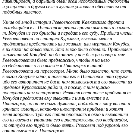
ликвидирован, а барышни были всем необходимым снабжены
и устроены в другом селе в лучшие условия и обеспечены от
подобных налетов.
Узнав об этой истории Реввоенсовет Кавказского фронта
находящийся в г. Пятигорске решил срочно выехать и изъять
т. Кочубея из его бригады и передать его суду. Прибыли члены
Реввоенсовета на станцию Курсавка, вызвали меня и
предложили представить или живым, или мертвым Кочубея,
в их вагон на объяснение. Это мною было сделано. Прибывает
знаменитый Кочубей, но до этого у нас был разговор и мне
Реввоенсоветом было предложено, чтобы я на него
воздействовал о его выезде в Пятигорск в штаб
Реввоенсовета на переговоры. Мною было заявлено, что взять
в вагон Кочубея одно, а повести его в Пятигорск, это другое,
ибо его авторитет не даст нам возможности его вывести из
пределов Курсавского района, а посему с ним нужно
поступать нам осторожно. Реввоенсовет после прибытия т.
Кочубея предложил ему выехать с ними вместе в г.
Пятигорск, но он не долго думавши, подходит к окну вагона и
кричит: «хлопцы, какие-то иностранцы прибыли и хотят
меня забрать». Тут его сотня бросилась в окно и выхватила
его из вагона и утащила его в распоряжение его кавбригады,
но оттуда его трудно было взять. Ревсовет под угрозой его
сотни выехал в г. Пятигорск».