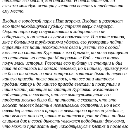
пачкаешь его мисто, вон отсюда». И действительно со
слезами молодую женщину заставил встать и представить
ему место.
Входим в городской парк г.Пятигорска. Входит и разгоняет
всю там находящуюся публику стреляя вверх с маузера.
Охрана парка ему сочувствовала и забирать его не
собиралась, а он этим случаем пользовался. И в конце концов,
мне с большими трудностями удалось его уговорить пойти
справить все наши необходимые дела и увести его с собой
вместе на станцию Курсавка к его бригаде, но по возвращении
по остановке на станции Минеральные Воды снова такая
получилась история. Разогнал всю публику из станции и бил
пока не осталось ни одного человека, но к нашему приезду уже
не было ни одного из тех матросов, которые были до первого
нашего приезда, после оказалось, что все эти матросы
продали катер и до нашего приезда выехали и поступили в
наши части, стоящие на станции Курсавка. Желательно
подчеркнуть и сказать, что все вышеупомянутые его
проделки можно было бы приписать с сказать, что это
может человек делать в невменяемом состоянии, но я как
очевидец и зная его в процессе некоторого времени убедился,
что человек никогда, никаких напитков в рот не брал, но был
слишком дик и своей дикость увлекался подобными фокусами,
что можно приписать льву находящемуся в клетке и после его