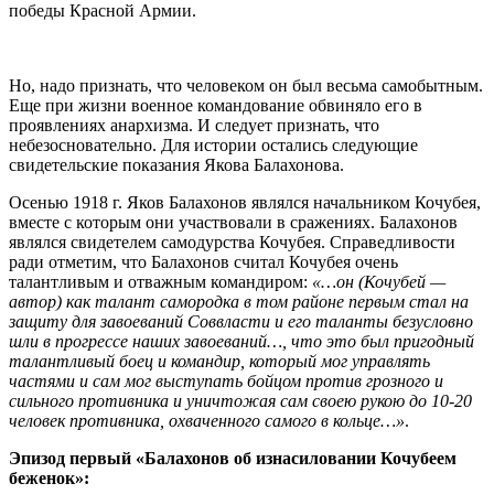
победы Красной Армии.
Но, надо признать, что человеком он был весьма самобытным.
Еще при жизни военное командование обвиняло его в
проявлениях анархизма. И следует признать, что
небезосновательно. Для истории остались следующие
свидетельские показания Якова Балахонова.
Осенью 1918 г. Яков Балахонов являлся начальником Кочубея,
вместе с которым они участвовали в сражениях. Балахонов
являлся свидетелем самодурства Кочубея. Справедливости
ради отметим, что Балахонов считал Кочубея очень
талантливым и отважным командиром:
«…он (Кочубей —
автор) как талант самородка в том районе первым стал на
защиту для завоеваний Соввласти и его таланты безусловно
шли в прогрессе наших завоеваний…, что это был пригодный
талантливый боец и командир, который мог управлять
частями и сам мог выступать бойцом против грозного и
сильного противника и уничтожая сам своею рукою до 10-20
человек противника, охваченного самого в кольце…»
.
Эпизод первый «Балахонов об изнасиловании Кочубеем
беженок»: