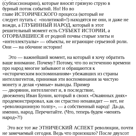
(субпассионарии), которые вносят грязную струю в
бурный поток событий. Но! Но во
главе ИСТОРИЧЕСКОГО процесса (который не
следует путать с «политикой»!) находятся не они, и даже не
вожди, а ГЛУБИННЫЙ НАРОД, который в этот
решительный момент есть СУБЪЕКТ ИСТОРИИ, а
ОТОРВАВШИЕСЯ от родной почвы старые элиты и
«интеллектуалы» — объекты, не играющие серьезной роли.
Они — на обочине истории!
Это — важнейший момент, на который я хочу обратить
ваше внимание. Почему? Потому, что по истечению времени
про народ многие забывают и обращаются к
«историческим воспоминаниям» убежавших из страны
интеллигентов, принимая эти воспоминания за чистую
монету и делая «умные» выводы. Пример
— дворянин, интеллигент и, в последствие,
двоеженец Иван Бунин, который в своих «Окаянных днях»
продемонстрировал, как он страстно ненавидит — нет, не
«революционную толпу», — а собственный народ! Да-да,
именно, народ. Перечитайте. (Что, теперь будем «менять
народ»?!)
Это все тот же ЭТНИЧЕСКИЙ АСПЕКТ революции, почти
не замечаемый сегодня. Ведь что произошло? После двухсот