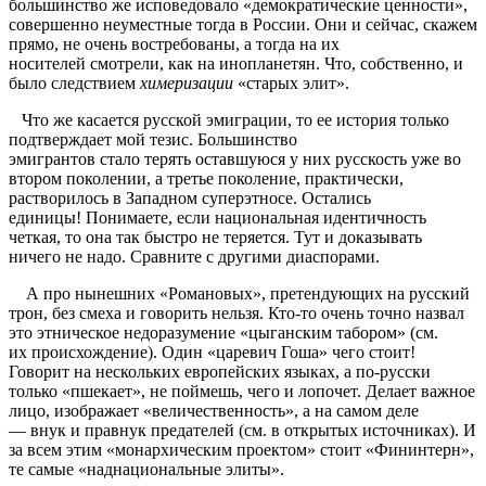
большинство же исповедовало «демократические ценности»,
совершенно неуместные тогда в России. Они и сейчас, скажем
прямо, не очень востребованы, а тогда на их
носителей смотрели, как на инопланетян. Что, собственно, и
было следствием
химеризации
«старых элит».
Что же касается русской эмиграции, то ее история только
подтверждает мой тезис. Большинство
эмигрантов стало терять оставшуюся у них русскость уже во
втором поколении, а третье поколение, практически,
растворилось в Западном суперэтносе. Остались
единицы! Понимаете, если национальная идентичность
четкая, то она так быстро не теряется. Тут и доказывать
ничего не надо. Сравните с другими диаспорами.
А про нынешних «Романовых», претендующих на русский
трон, без смеха и говорить нельзя. Кто-то очень точно назвал
это этническое недоразумение «цыганским табором» (см.
их происхождение). Один «царевич Гоша» чего стоит!
Говорит на нескольких европейских языках, а по-русски
только «пшекает», не поймешь, чего и лопочет. Делает важное
лицо, изображает «величественность», а на самом деле
— внук и правнук предателей (см. в открытых источниках). И
за всем этим «монархическим проектом» стоит «Фининтерн»,
те самые «наднациональные элиты».