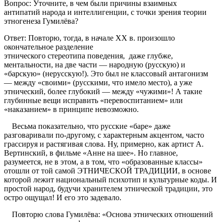
Вопрос: Уточните, в чем были причины взаимных
антипатий народа и интеллигенции, с точки зрения теории
этногенеза Гумилёва?
Ответ: Повторю, тогда, в начале XX в. произошло
окончательное разделение
этнического стереотипа поведения, даже глубже,
ментальности, на две части — народную (русскую) и
«барскую» (нерусскую!). Это был не классовый антагонизм
— между «своими» (русскими, что имело место), а уже
этнический, более глубокий — между «чужими»! А такие
глубинные вещи исправить «перевоспитанием» или
«наказанием» в принципе невозможно.
Весьма показательно, что русские «баре» даже
разговаривали по-другому, с характерным акцентом, часто
грассируя и растягивая слова. Ну, примерно, как артист А.
Вертинский, в фильме «Анне на шее». Но главное,
разумеется, не в этом, а в том, что «образованные классы»
отошли от той самой ЭТНИЧЕСКОЙ ТРАДИЦИИ, в основе
которой лежит национальный психотип и культурные коды. И
простой народ, будучи хранителем этнической традиции, это
остро ощущал! И его это задевало.
Повторю слова Гумилёва: «Основа этнических отношений