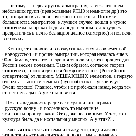
Поэтому — первая русская эмиграция, за исключением
небольших групп (православные РПЦЗ и немногие др.) это
то, что давно выпало из русского этногенеза. Потомки
большинства эмигрантов, в лучшем случае, вошли в чужие
этногенезы на правах бедных родственников, а в худшем —
превратились в нечто безнациональное (химерное) и повисли
в воздухе.
Кстати, это «повисли в воздухе» касается и современной
«новорусской» и прочей эмиграции, которая началась еще в
90-х. Замечу, что с точки зрения этнологии, этот процесс для
России весьма полезный. Таким образом, согласно теории
этногенеза, происходит освобождение этноса (Российсого
суперэтноса) от лишних, МЕШАЮЩИХ элементов, в первую
очередь, — антисистемных (русофобских). Пускай едут!
Очень хорошо! Главное, чтобы не прибежали назад, когда там
станет несладко. А уже становится…
Но справедливости ради: если сравнивать первую
«русскую волну» и последнюю, то нынешние
эмигранты проигрывают. Это даже несравнимо. У тех, хоть
культура была, да и ностальгия у многих. А у этих?!..
Здесь я отвлекусь от темы и скажу, что, поднимая все
эти историко-этнологические вопросы, мы занимаемся