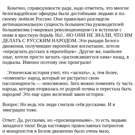
Конечно, справедливости ради, надо отметить, что многие
белогвардейские офицеры были достойными людьми и по-
своему любили Россию. Они правильно разглядели
антинациональную сущность большинства руководителей
большевизма («мировых революционеров») и вступили с
ними в яростную борьбу. Но!.. НО ОНИ НЕ ЗНАЛИ, ЧТО ИМ
ДЕЛАТЬ С РУССКИМ НАРОДОМ. Эти рыцари Белого
движения, получившие европейское воспитание, хотели
«переделать русских в европейцев». Другие же, наиболее
злые, хотели просто загнать «распоясавшегося хама» назад, в
подвалы. Именно поэтому они проиграли!
Этническая история учит, что «загнать», а, тем более,
«поменять» народ, который не растратил свою
пассионарность — невозможно. Зато можно поменять ту часть
народа, которая оторвалась от родной почвы и перестала быть
народом! Это еще один железный закон истории.
Вопрос: Но ведь эти люди считали себя русскими. И в
эмиграции тоже.
Ответ: Да, русскими, но «просвещенными», то есть людьми
западного типа! Ведь настоящих православных патриотов
и монархистов в Белом движении было очень мало,