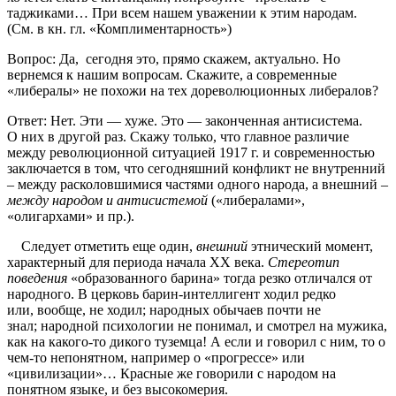
таджиками… При всем нашем уважении к этим народам.
(См. в кн. гл. «Комплиментарность»)
Вопрос: Да, сегодня это, прямо скажем, актуально. Но
вернемся к нашим вопросам. Скажите, а современные
«либералы» не похожи на тех дореволюционных либералов?
Ответ: Нет. Эти — хуже. Это — законченная антисистема.
О них в другой раз. Скажу только, что главное различие
между революционной ситуацией 1917 г. и современностью
заключается в том, что сегодняшний конфликт не внутренний
– между расколовшимися частями одного народа, а внешний –
между народом и антисистемой
(«либералами»,
«олигархами» и пр.).
Следует отметить еще один,
внешний
этнический момент,
характерный для периода начала XX века.
Стереотип
поведения
«образованного барина» тогда резко отличался от
народного. В церковь барин-интеллигент ходил редко
или, вообще, не ходил; народных обычаев почти не
знал; народной психологии не понимал, и смотрел на мужика,
как на какого-то дикого туземца! А если и говорил с ним, то о
чем-то непонятном, например о «прогрессе» или
«цивилизации»… Красные же говорили с народом на
понятном языке, и без высокомерия.