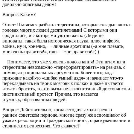
довольно опасным делом!
Вопрос: Каким?
Ответ: Пытаемся разбить стереотипы, которые складывались в
головах многих людей десятилетиями! С которыми они
сроднились, и с которыми уютно жить. (Люди не
виноваты, такая была историческая наука, плюс информ.
война, ну и, конечно, — личные архетипы («а мне плевать,
мне очень нравится!», или — «не нравится!»).)
Понимаете, это уже уровень подсознания! Эти штампы и
стереотипы невозможно «переформатировать» на раз-два, с
помощью рациональных аргументов. Более того, кода
приходит какой-то «шибко умный дядя» и начинает что-то
перекладывать на твоих мозговых полках и даже пытается
что-то сбросить, то это вызывает «когнитивный диссонанс» и
инстинктивный протест. Причем, это касается
и умных, образованных людей.
Вопрос: Действительно, когда сегодня заходит речь о
раннем советском периоде, многие сразу же вспоминают об
ужасах революции и Гражданской войны, о раскулачивании и
сталинских репрессиях. Что скажете?