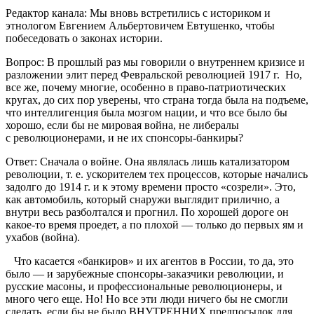
Редактор канала: Мы вновь встретились с историком и
этнологом Евгением Альбертовичем Евтушенко, чтобы
побеседовать о законах истории.
Вопрос: В прошлый раз мы говорили о внутреннем кризисе и
разложении элит перед Февральской революцией 1917 г. Но,
все же, почему многие, особенно в право-патриотических
кругах, до сих пор уверены, что страна тогда была на подъеме,
что интеллигенция была мозгом нации, и что все было бы
хорошо, если бы не мировая война, не либералы
с революционерами, и не их спонсоры-банкиры?
Ответ: Сначала о войне. Она являлась лишь катализатором
революции, т. е. ускорителем тех процессов, которые начались
задолго до 1914 г. и к этому времени просто «созрели». Это,
как автомобиль, который снаружи выглядит прилично, а
внутри весь разболтался и прогнил. По хорошей дороге он
какое-то время проедет, а по плохой — только до первых ям и
ухабов (война).
Что касается «банкиров» и их агентов в России, то да, это
было — и зарубежные спонсоры-заказчики революции, и
русские масоны, и профессиональные революционеры, и
много чего еще. Но! Но все эти люди ничего бы не смогли
сделать. если бы не было ВНУТРЕННИХ предпосылок для