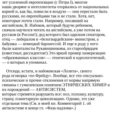
лет усиленной европеизации (с Петра I), многие
наши дворяне и интеллигенты оторвались от национальных
корней и, как бы, повисли в воздухе — они перестали быть
русскими, но европейцами так и не стали. Хотя, нет,
некоторые почти стали. Например, писавший на
английском, В. Набоков, который будучи ребенком,
сначала научился читать на английском, а уже потом на
русском (в России!); дед которого был царским сенатором,
отец — либералом и «белогвардейским» министром, а
бабушка — немецкой баронессой. И еще в роду у него
были капиталисты Рукавишниковы, из старообрядцев
(известных диссидентов!) Это яркий пример химеризации
«образованных классов» — этнической и идеологической,
— о которых я упоминал.
Отсюда, кстати, и набоковская «Лолита», своего
рода оговорка «по Фрейду». Вообще, все эти сексуально-
психические и прочие отклонения от нормы напрямую
связаны с гумилевским понятием ЭТНИЧЕСКИХ ХИМЕР и
их порождений — АНТИСИСТЕМ,
которые стремятся разрушить все: пол, психику, культуру,
страну, планетарную цивилизацию. Однако, это уже
отдельная тема (См. в моей кн. Комментарий 1. об
антисистеме в конце гл. «Фаза надлома».)