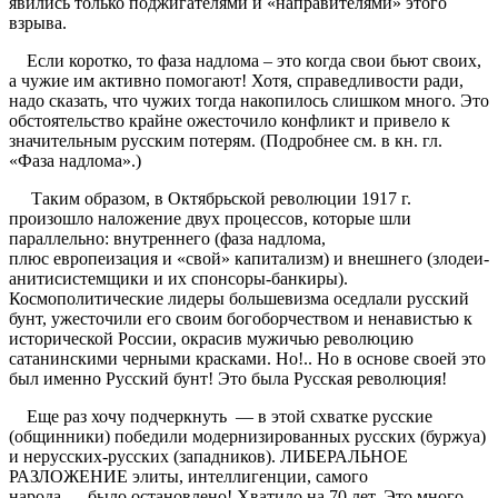
явились только поджигателями и «направителями» этого
взрыва.
Если коротко, то фаза надлома – это когда свои бьют своих,
а чужие им активно помогают! Хотя, справедливости ради,
надо сказать, что чужих тогда накопилось слишком много. Это
обстоятельство крайне ожесточило конфликт и привело к
значительным русским потерям. (Подробнее см. в кн. гл.
«Фаза надлома».)
Таким образом, в Октябрьской революции 1917 г.
произошло наложение двух процессов, которые шли
параллельно: внутреннего (фаза надлома,
плюс европеизация и «свой» капитализм) и внешнего (злодеи-
анитисистемщики и их спонсоры-банкиры).
Космополитические лидеры большевизма оседлали русский
бунт, ужесточили его своим богоборчеством и ненавистью к
исторической России, окрасив мужичью революцию
сатанинскими черными красками. Но!.. Но в основе своей это
был именно Русский бунт! Это была Русская революция!
Еще раз хочу подчеркнуть — в этой схватке русские
(общинники) победили модернизированных русских (буржуа)
и нерусских-русских (западников). ЛИБЕРАЛЬНОЕ
РАЗЛОЖЕНИЕ элиты, интеллигенции, самого
народа — было остановлено! Хватило на 70 лет. Это много.