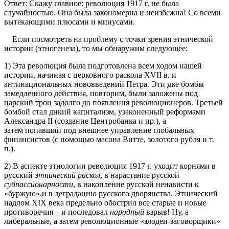
Ответ: Скажу главное: революция 1917 г. не была
случайностью. Она была закономерна и неизбежна! Со всеми
вытекающими плюсами и минусами.
Если посмотреть на проблему с точки зрения этнической
истории (этногенеза), то мы обнаружим следующее:
1) Эта революция была подготовлена всем ходом нашей
истории, начиная с церковного раскола XVII в. и
антинациональных нововведений Петра. Эти две бомбы
замедленного действия, повторим, были заложены под
царский трон задолго до появления революционеров. Третьей
бомбой стал дикий капитализм, узаконенный реформами
Александра II (создание Центробанка и пр.), а
затем попавший под внешнее управление глобальных
финансистов (с помощью масона Витте, золотого рубля и т.
п.).
2) В аспекте этнологии революция 1917 г. уходит корнями в
русский
этнический раскол
, в нарастание русской
субпассионарности
, в накопление русской ненависти к
«буржую»,и в деградацию русского дворянства. Этнический
надлом XIX века предельно обострил все старые и новые
противоречия – и последовал
народный
взрыв! Ну, а
либеральные, а затем революционные «злодеи-заговорщики»