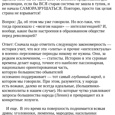
революции, если бы ВСЯ старая система не зашла в тупик, и
не начала САМОРАЗРУШАТЬСЯ. Повторю, просто так целая
страна не взрывается!
Вопрос: Да, об этом мы уже говорили. Но все-таки, что
тогда произошло с «мозгом нации» — интеллигенцией? И,
вообще, какие были настроения в образованном обществе
перед революцией?
Ответ: Сначала надо отметить следующую закономерность —
история учит, что все эти «элиты» и прочие «интеллектуалы»
в военно–переломные периоды никому не нужны. Они, за
редким исключением, — статисты. Историю в эти суровые
времена делает народ, точнее его наиболее пассионарная,
национально ориентированная часть,
которую большинство обывателей
осознанно поддерживает — тот самый
глубинный народ
, о
котором мы говорили. При этом, разумеется, у народа
есть вожаки, далеко не всегда идеальные, (большевики-
космополиты в нашем случае). Но которые чутко улавливают
запросы большинства народа (Ленин) и превращают их в
конкретные лозунги.
И еще. В это время на поверхность поднимается всякая
дрянь: уголовники, люмпены, мародеры, насильники