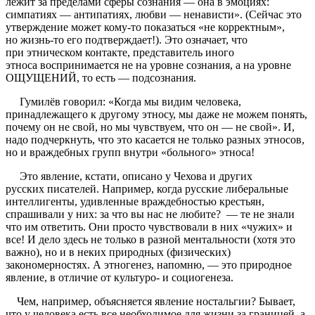
лежит за пределами сферы сознания — она в эмоциях:
симпатиях — антипатиях, любви — ненависти». (Сейчас это
утверждение может кому-то показаться «не корректным»,
но жизнь-то его подтверждает!). Это означает, что
при этническом контакте, представитель иного
этноса воспринимается не на уровне сознания, а на уровне
ОЩУЩЕНИЙ, то есть — подсознания.
Гумилёв говорил: «Когда мы видим человека,
принадлежащего к другому этносу, мы даже не можем понять,
почему он не свой, но мы чувствуем, что он — не свой». И,
надо подчеркнуть, что это касается не только разных этносов,
но и враждебных групп внутри «больного» этноса!
Это явление, кстати, описано у Чехова и других
русских писателей. Например, когда русские либеральные
интеллигенты, удивленные враждебностью крестьян,
спрашивали у них: за что вы нас не любите? — те не знали
что им ответить. Они просто чувствовали в них «чужих» и
все! И дело здесь не только в разной ментальности (хотя это
важно), но и в неких природных (физических)
закономерностях. А этногенез, напомню, — это природное
явление, в отличие от культуро- и социогенеза.
Чем, например, объясняется явление ностальгии? Бывает,
что у человека есть все необходимое для жизни за границей, а