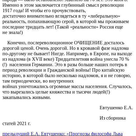
Именно в этом заключается глубинный смысл революции
1917 года! И чтобы его прочувствовать,
достаточно внимательно вглядеться в ту «либеральную»
реальность, попахивающую серой, в которой мы проживаем
последние тридцать лет! (Такой «реальности» Россия еще
не знала!)
Конечно, послереволюционное ОЧИЩЕНИЕ досталось
дорогой ценой. Очень дорогой. Но в кровавой фазе надлома
по-другому не бывает! Нигде. Например, в Европе, на выходе
из надлома (в XVII веке) Тридцатилетняя война унесла 70 %
(!) населения Германии. Это в разы больше наших потерь в
период революции и Гражданской войны! Про китайскую
историю, в которой было несколько надломов, я и не говорю,
там периодически, во внутренних
войнах уничтожались огромные массы населения. Случалось,
что вырезались целые княжества и тысячи людей(!)
закапывались живыми.
Евтушенко Е.А.
Из сборника
статей 2021 г.
Навигация
Предыдущий
предыдущий
Е.А. Евтушенко: «Прогнозы философа Льва