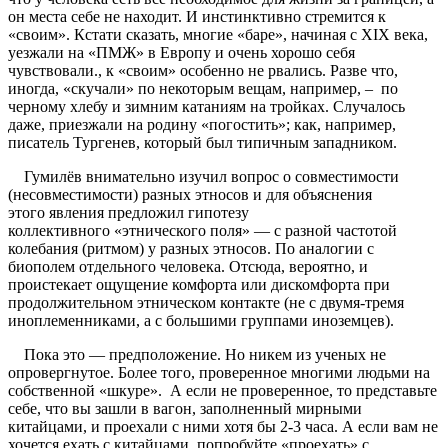
он места себе не находит. И инстинктивно стремится к
«своим». Кстати сказать, многие «баре», начиная с XIX века,
уезжали на «ПМЖ» в Европу и очень хорошо себя
чувствовали., к «своим» особенно не рвались. Разве что,
иногда, «скучали» по некоторым вещам, например, – по
черному хлебу и зимним катаниям на тройках. Случалось
даже, приезжали на родину «погостить»; как, например,
писатель Тургенев, который был типичным западником.
Гумилёв внимательно изучил вопрос о совместимости
(несовместимости) разных этносов и для объяснения
этого явления предложил гипотезу
коллективного «этнического поля» — с разной частотой
колебания (ритмом) у разных этносов. По аналогии с
биополем отдельного человека. Отсюда, вероятно, и
проистекает ощущение комфорта или дискомфорта при
продолжительном этническом контакте (не с двумя-тремя
иноплеменниками, а с большими группами иноземцев).
Пока это — предположение. Но никем из ученых не
опровергнутое. Более того, проверенное многими людьми на
собственной «шкуре». А если не проверенное, то представьте
себе, что вы зашли в вагон, заполненный мирными
китайцами, и проехали с ними хотя бы 2-3 часа. А если вам не
хочется ехать с китайцами, попробуйте «проехать» с