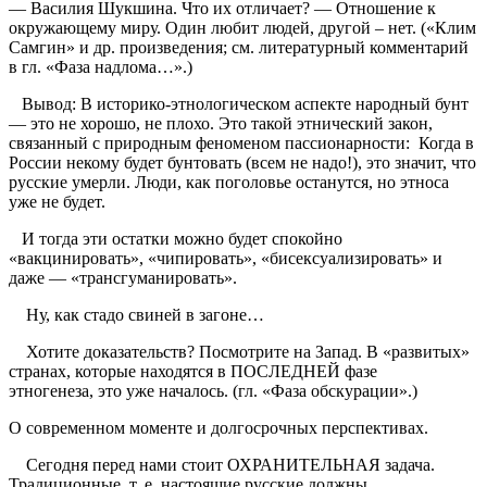
— Василия Шукшина. Что их отличает? — Отношение к
окружающему миру. Один любит людей, другой – нет. («Клим
Самгин» и др. произведения; см. литературный комментарий
в гл. «Фаза надлома…».)
Вывод: В историко-этнологическом аспекте народный бунт
— это не хорошо, не плохо. Это такой этнический закон,
связанный с природным феноменом пассионарности: Когда в
России некому будет бунтовать (всем не надо!), это значит, что
русские умерли. Люди, как поголовье останутся, но этноса
уже не будет.
И тогда эти остатки можно будет спокойно
«вакцинировать», «чипировать», «бисексуализировать» и
даже — «трансгуманировать».
Ну, как стадо свиней в загоне…
Хотите доказательств? Посмотрите на Запад. В «развитых»
странах, которые находятся в ПОСЛЕДНЕЙ фазе
этногенеза, это уже началось. (гл. «Фаза обскурации».)
О современном моменте и долгосрочных перспективах.
Сегодня перед нами стоит ОХРАНИТЕЛЬНАЯ задача.
Традиционные, т. е. настоящие русские должны