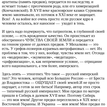
архетипы (память предков), передается по наследству, и
исчезает только с пресечением рода, или его химеризацией
(Кончаловский). В XVII веке красноярские казаки Суриковы
землю завоевывали, их потомок в XXI веке ее защищает.
Всю! А на войне все очень просто: если русское ядро в
человеке осталось, все наносное — уходит в тень.
И здесь надо подчеркнуть, что патриотизм, в глубинной своей
основе, — есть врожденное качество. Он проистекает из
обостренного ЧУВСТВА СВОЕЙ ЗЕМЛИ и передается
на генном уровне от далеких предков. У Михалкова — это
есть. У грефов-познеров-кураевых-митрофановых — нет. Их
проблема в том, что у них, вообще, чувства земли нет. Отсюда
их «модернизм», «экуменизм», «медитации»,
«цифровизации», и, как непременное условие, — отрицание
всего национального, а тем более, имперского.
Здесь опять — этногенез. Что такое — русский имперский
тип? Это человек, который всю Большую Россию — от Бреста
до Владивостока — ОЩУЩАЕТ своей землей.И не просто
ощущает, а готов за нее биться! Например, автор этих строк
— типичный русский империалист. Мои предки по матери
пришли в Сибирь в далеком XVII веке. Поэтому Сибирь
— это моя земля! Другие предки переселились в XIX веке с
Восточной Украины. И Украина — моя земля! Мои предки по