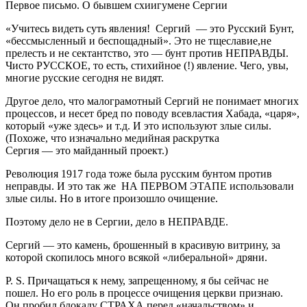
Первое письмо. О бывшем схиигумене Сергии
«Учитесь видеть суть явления! Сергий — это Русский Бунт,
«бессмысленный и беспощадный». Это не тщеславие,не
прелесть и не сектантство, это — бунт против НЕПРАВДЫ.
Чисто РУССКОЕ, то есть, стихийное (!) явление. Чего, увы,
многие русские сегодня не видят.
Другое дело, что малограмотный Сергий не понимает многих
процессов, и несет бред по поводу всевластия Хабада, «царя»,
который «уже здесь» и т.д. И это используют злые силы.
(Похоже, что изначально медийная раскрутка
Сергия — это майданный проект.)
Революция 1917 года тоже была русским бунтом против
неправды. И это так же НА ПЕРВОМ ЭТАПЕ использовали
злые силы. Но в итоге произошло очищение.
Поэтому дело не в Сергии, дело в НЕПРАВДЕ.
Сергий — это камень, брошенный в красивую витрину, за
которой скопилось много всякой «либеральной» дряни.
P. S. Причащаться к нему, запрещенному, я бы сейчас не
пошел. Но его роль в процессе очищения церкви признаю.
Он пробил блокаду СТРАХА перед «начальством» и