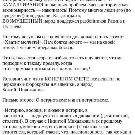
ЗАМАЛЧИВАНИЯ церковных проблем. Здесь историческая
закономерность — накопилось! Поэтому многие люди его (по
существу!) поддержали. Как, когда-то,
ВОЗМУЩЕННЫЙ народ поддержал разбойников Разина и
Пугачева.
Поэтому лозунгом сегодняшнего дня должен стать лозунг:
«Хватит молчать!». Нам боятся нечего — мы на своей
земле. Пускай «либералы» боятся.
Что же касается «сора из избы», то есть ощущение, что мы
подходим к такому пределу, когда
этот сор может посыпаться нам на голову!
История учит, что в КОНЕЧНОМ СЧЕТЕ все решают не
церковные бюрократы-начальники, а народ
Божий. Подождем».
Письмо второе. О патриотизме и антипатриотизме.
«Историю, вообще, и людей в истории, в
частности, — надо учиться видеть в движении (десятилетий,
столетий). В случае с Никитой Михалковым (к прошлому
которого, конечно же, есть вопросы) сработал закон
этногенеза, который гласит, что пассионарность, так же как и