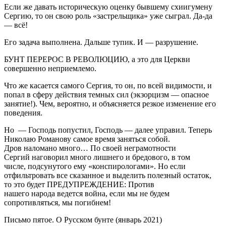
Если же давать историческую оценку бывшему схиигумену
Сергию, то он свою роль «застрельщика» уже сыграл. Да-да
— всё!
Его задача выполнена. Дальше тупик. И — разрушение.
БУНТ ПЕРЕРОС В РЕВОЛЮЦИЮ, а это для Церкви
совершенно неприемлемо.
Что же касается самого Сергия, то он, по всей видимости, и
попал в сферу действия темных сил (экзорцизм — опасное
занятие!). Чем, вероятно, и объясняется резкое изменение его
поведения.
Но — Господь попустил, Господь — далее управил. Теперь
Николаю Романову самое время заняться собой.
Дров наломано много… По своей неграмотности
Сергий наговорил много лишнего и бредового, в том
числе, подсунутого ему «конспирологами». Но если
отфильтровать все сказанное и выделить полезный остаток,
то это будет ПРЕДУПРЕЖДЕНИЕ: Против
нашего народа ведется война, если мы не будем
сопротивляться, мы погибнем!
Письмо пятое. О Русском бунте (январь 2021)