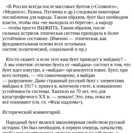
«В России всегда после массовых бунтов («Соляного»,
«Медного», Разина, Пугачева и др.) следовали некоторые
послабления для народа. Таким образом, бунт был необходим
власти, чтобы она «не выходила из берегов», а народу
— чтобы просто ВЫЖИТЬ. Таким образом, после
сильных встрясок этническая система приходила в более
устойчивое состояние. (Именно — этническая, как
фундаментальная основа всех остальных
систем: политической, социальной и пр.)
Кто-то скажет: а если этот ваш бунт приведет к майдану? –
А мы ответим: отличие бунта от «майдана» состоит в том, что
бунт идет изнутри, а «майдан» организуется извне. Бунт, при
всех потерях, — это самоочищение, а майдан
— разрушение. Даже страшный русский бунт с элементами
майдана в 1917 г. привел в, конечном счете, к повышению
устойчивости системы. Хватило на 70 лет, что для
катастрофичного
XX в. — немало! Это, увы, пока не
все понимают (см. гл. «Фаза надлома»).
Исторический комментарий.
Народный бунт являлся закономерным свойством русской
истории. Он был необходим, в первую очередь, начальству,
чтобы оно не отрывалось от реальности и не забывало о