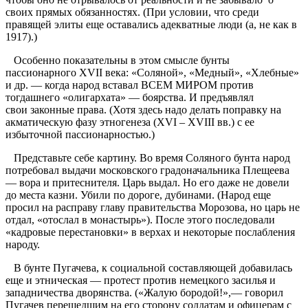
своих прямых обязанностях. (При условии, что среди
правящей элиты еще оставались адекватные люди (а, не как в
1917).)
Особенно показательны в этом смысле бунты
пассионарного XVII века: «Соляной», «Медный», «Хлебные»
и др. — когда народ вставал ВСЕМ МИРОМ против
тогдашнего «олигархата» — боярства. И предъявлял
свои законные права. (Хотя здесь надо делать поправку на
акматическую фазу этногенеза (XVI – XVIII вв.) с ее
избыточной пассионарностью.)
Представьте себе картину. Во время Соляного бунта народ
потребовал выдачи московского градоначальника Плещеева
— вора и притеснителя. Царь выдал. Но его даже не довели
до места казни. Убили по дороге, дубинами. (Народ еще
просил на расправу главу правительства Морозова, но царь не
отдал, «отослал в монастырь»). После этого последовали
«кадровые перестановки» в верхах и некоторые послабления
народу.
В бунте Пугачева, к социальной составляющей добавилась
еще и этническая — протест против немецкого засилья и
западничества дворянства. («Жалую бородой!»,— говорил
Пугачев перешедшим на его сторону солдатам и офицерам с