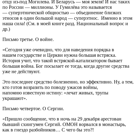
отцу из-под Могилева. И Беларусь — моя земля! И нас таких
по России — миллионы. У Гумилёва это называется
— суперэтнической общностью — объединение близких
этносов в один большой народ — суперэтнос. Именно в этом
наша сила! (См. в моей книге разд. Национальный вопрос и
др.)
Письмо третье. О войне.
«Сегодня уже очевидно, что для наведения порядка в
нашем государстве и Церкви нужна большая встряска.
История учит, что такой встряской-катализатором бывает
большая война. Бог посылает ее тогда, когда другие средства
уже не действуют.
Это последнее средство болезненно, но эффективно. Ну, а тем,
кто готов возразить по поводу ужасов войны,
напомню известную истину: «лечат живых, трупы
украшают».
Письмо четвертое. О Сергии.
«Пришло сообщение, что в ночь на 29 декабря арестован
бывший схиигумен Сергий. ОМОН ворвался в монастырь,
как в гнездо разбойников… С чего бы это?!