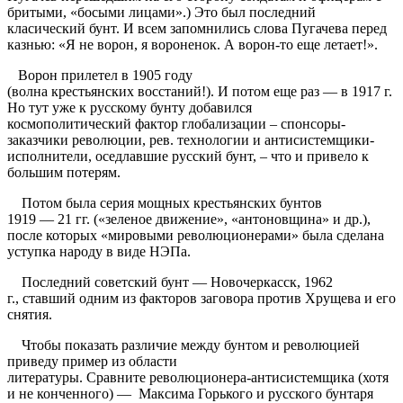
бритыми, «босыми лицами».) Это был последний
класический бунт. И всем запомнились слова Пугачева перед
казнью: «Я не ворон, я вороненок. А ворон-то еще летает!».
Ворон прилетел в 1905 году
(волна крестьянских восстаний!). И потом еще раз — в 1917 г.
Но тут уже к русскому бунту добавился
космополитический фактор глобализации – спонсоры-
заказчики революции, рев. технологии и антисистемщики-
исполнители, оседлавшие русский бунт, – что и привело к
большим потерям.
Потом была серия мощных крестьянских бунтов
1919 — 21 гг. («зеленое движение», «антоновщина» и др.),
после которых «мировыми революционерами» была сделана
уступка народу в виде НЭПа.
Последний советский бунт — Новочеркасск, 1962
г., ставший одним из факторов заговора против Хрущева и его
снятия.
Чтобы показать различие между бунтом и революцией
приведу пример из области
литературы. Сравните революционера-антисистемщика (хотя
и не конченного) — Максима Горького и русского бунтаря