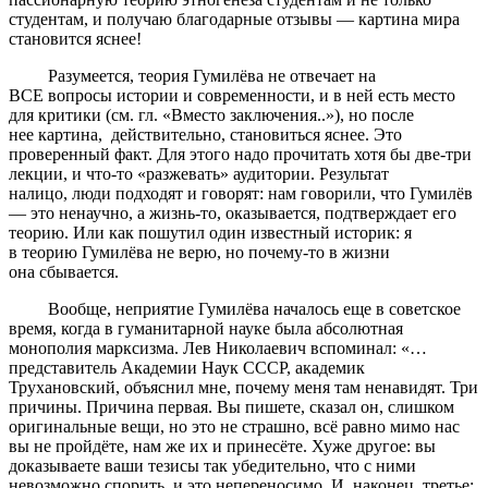
студентам, и получаю благодарные отзывы — картина мира
становится яснее!
Разумеется, теория Гумилёва не отвечает на
ВСЕ вопросы истории и современности, и в ней есть место
для критики (см. гл. «Вместо заключения..»), но после
нее картина, действительно, становиться яснее. Это
проверенный факт. Для этого надо прочитать хотя бы две-три
лекции, и что-то «разжевать» аудитории. Результат
налицо, люди подходят и говорят: нам говорили, что Гумилёв
— это ненаучно, а жизнь-то, оказывается, подтверждает его
теорию. Или как пошутил один известный историк: я
в теорию Гумилёва не верю, но почему-то в жизни
она сбывается.
Вообще, неприятие Гумилёва началось еще в советское
время, когда в гуманитарной науке была абсолютная
монополия марксизма. Лев Николаевич вспоминал: «…
представитель Академии Наук СССР, академик
Трухановский, объяснил мне, почему меня там ненавидят. Три
причины. Причина первая. Вы пишете, сказал он, слишком
оригинальные вещи, но это не страшно, всё равно мимо нас
вы не пройдёте, нам же их и принесёте. Хуже другое: вы
доказываете ваши тезисы так убедительно, что с ними
невозможно спорить, и это непереносимо. И, наконец, третье: