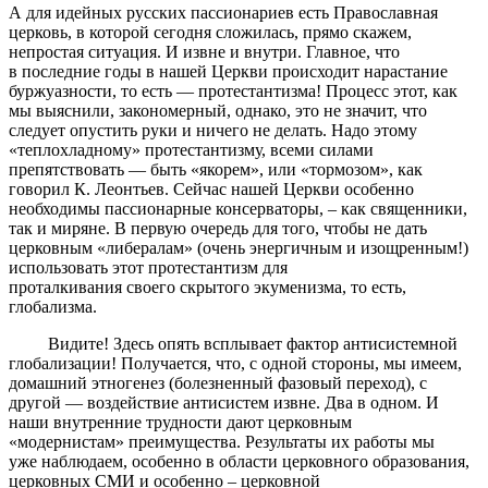
А для идейных русских пассионариев есть Православная
церковь, в которой сегодня сложилась, прямо скажем,
непростая ситуация. И извне и внутри. Главное, что
в последние годы в нашей Церкви происходит нарастание
буржуазности, то есть — протестантизма! Процесс этот, как
мы выяснили, закономерный, однако, это не значит, что
следует опустить руки и ничего не делать. Надо этому
«теплохладному» протестантизму, всеми силами
препятствовать — быть «якорем», или «тормозом», как
говорил К. Леонтьев. Сейчас нашей Церкви особенно
необходимы пассионарные консерваторы, – как священники,
так и миряне. В первую очередь для того, чтобы не дать
церковным «либералам» (очень энергичным и изощренным!)
использовать этот протестантизм для
проталкивания своего скрытого экуменизма, то есть,
глобализма.
Видите! Здесь опять всплывает фактор антисистемной
глобализации! Получается, что, с одной стороны, мы имеем,
домашний этногенез (болезненный фазовый переход), с
другой — воздействие антисистем извне. Два в одном. И
наши внутренние трудности дают церковным
«модернистам» преимущества. Результаты их работы мы
уже наблюдаем, особенно в области церковного образования,
церковных СМИ и особенно – церковной