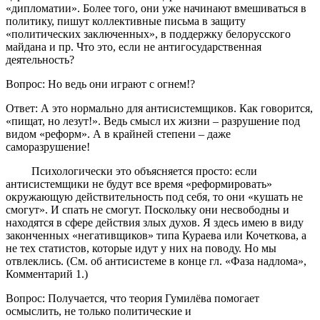
«дипломатии». Более того, они уже начинают вмешиваться в
политику, пишут коллективные письма в защиту
«политических заключенных», в поддержку белорусского
майдана и пр. Что это, если не антигосударственная
деятельность?
Вопрос: Но ведь они играют с огнем!?
Ответ: А это нормально для антисистемщиков. Как говорится,
«пищат, но лезут!». Ведь смысл их жизни – разрушение под
видом «реформ». А в крайней степени – даже
саморазрушение!
Психологически это объясняется просто: если
антисистемщики не будут все время «реформировать»
окружающую действительность под себя, то они «кушать не
смогут». И спать не смогут. Поскольку они несвободны и
находятся в сфере действия злых духов. Я здесь имею в виду
законченных «негативщиков» типа Кураева или Кочеткова, а
не тех статистов, которые идут у них на поводу. Но мы
отвлеклись. (См. об антисистеме в конце гл. «Фаза надлома»,
Комментарий 1.)
Вопрос: Получается, что теория Гумилёва помогает
осмыслить, не только политические и