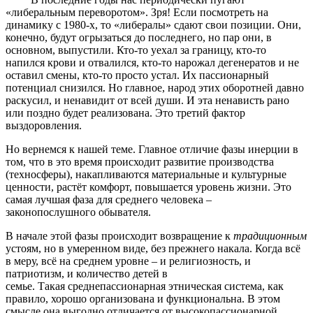
«либеральным переворотом». Зря! Если посмотреть на
динамику с 1980-х, то «либералы» сдают свои позиции. Они,
конечно, будут огрызаться до последнего, но пар они, в
основном, выпустили. Кто-то уехал за границу, кто-то
напился крови и отвалился, кто-то нарожал дегенератов и не
оставил смены, кто-то просто устал. Их пассионарный
потенциал снизился. Но главное, народ этих оборотней давно
раскусил, и ненавидит от всей души. И эта ненависть рано
или поздно будет реализована. Это третий фактор
выздоровления.
Но вернемся к нашей теме. Главное отличие фазы инерции в
том, что в это время происходит развитие производства
(техносферы), накапливаются материальные и культурные
ценности, растёт комфорт, повышается уровень жизни. Это
самая лучшая фаза для среднего человека –
законопослушного обывателя.
В начале этой фазы происходит возвращение к
традиционным
устоям, но в умеренном виде, без прежнего накала. Когда всё
в меру, всё на среднем уровне – и религиозность, и
патриотизм, и количество детей в
семье. Такая среднепассионарная этническая система, как
правило, хорошо организована и функциональна. В этом
смысле она выгодно отличается от высокопассионарной