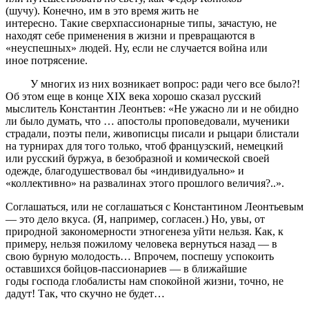
(шучу). Конечно, им в это время жить не
интересно. Такие сверхпассионарные типы, зачастую, не
находят себе применения в жизни и превращаются в
«неуспешных» людей. Ну, если не случается война или
иное потрясение.
У многих из них возникает вопрос: ради чего все было?!
Об этом еще в конце XIX века хорошо сказал русский
мыслитель Константин Леонтьев: «Не ужасно ли и не обидно
ли было думать, что … апостолы проповедовали, мученики
страдали, поэты пели, живописцы писали и рыцари блистали
на турнирах для того только, чтоб французский, немецкий
или русский буржуа, в безобразной и комической своей
одежде, благодушествовал бы «индивидуально» и
«коллективно» на развалинах этого прошлого величия?..».
Соглашаться, или не соглашаться с Константином Леонтьевым
— это дело вкуса. (Я, например, согласен.) Но, увы, от
природной закономерности этногенеза уйти нельзя. Как, к
примеру, нельзя пожилому человека вернуться назад — в
свою бурную молодость… Впрочем, поспешу успокоить
оставшихся бойцов-пассионариев — в ближайшие
годы господа глобалисты нам спокойной жизни, точно, не
дадут! Так, что скучно не будет…