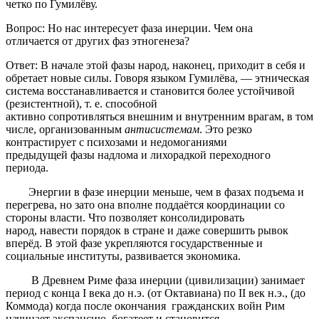
четко по Гумилёву.
Вопрос: Но нас интересует фаза инерции. Чем она
отличается от других фаз этногенеза?
Ответ: В начале этой фазы народ, наконец, приходит в себя и
обретает новые силы. Говоря языком Гумилёва, — этническая
система восстанавливается и становится более устойчивой
(резистентной), т. е. способной
активно сопротивляться внешним и внутренним врагам, в том
числе, организованным
антисистемам
. Это резко
контрастирует с психозами и недомоганиями
предыдущей фазы надлома и лихорадкой переходного
периода.
Энергии в фазе инерции меньше, чем в фазах подъема и
перегрева, но зато она вполне поддаётся координации со
стороны власти. Что позволяет консолидировать
народ, навести порядок в стране и даже совершить рывок
вперёд. В этой фазе укрепляются государственные и
социальные институты, развивается экономика.
В Древнем Риме фаза инерции (цивилизации) занимает
период с конца I века до н.э. (от Октавиана) по II век н.э., (до
Коммода) когда после окончания гражданских войн Рим
начинает экспансию, богатеет и становится