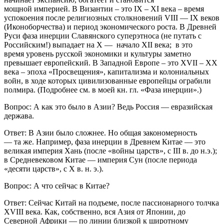
мощной империей. В Византии – это IX – XI века – время
успокоения после религиозных столкновений VIII — IX веков
(Иконоборчества) и период экономического роста. В Древней
Руси фаза инерции Славянского суперэтноса (не путать с
Российским!) выпадает на X — начало XII века; в это
время уровень русской экономики и культуры заметно
превышает европейский. В Западной Европе – это XVII – XX
века – эпоха «Просвещения», капитализма и колониальных
войн, в ходе которых цивилизованные европейцы ограбили
полмира. (Подробнее см. в моей кн. гл. «Фаза инерции».)
Вопрос: А как это было в Азии? Ведь Россия — евразийская
держава.
Ответ: В Азии было сложнее. Но общая закономерность
— та же. Например, фаза инерции в Древнем Китае — это
великая империя Хань (после «войны царств», с III в. до н.э.);
в Средневековом Китае — империя Сун (после периода
«десяти царств», с X в. н. э.).
Вопрос: А что сейчас в Китае?
Ответ: Сейчас Китай на подъеме, после пассионарного толчка
XVIII века. Как, собственно, вся Азия от Японии, до
Северной Африки — по линии близкой к широтному