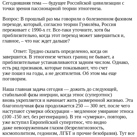
Сегодняшняя тема — будущее Российской цивилизации с
точки зрения пассионарной теории этногенеза.
Вопрос: В прошлый раз мы говорили о болезненном фазовом
переходе, который, согласно теории Гумилёва, Россия
переживает с 1990-х гг. Все-таки уточните, хотя бы
приблизительно, когда этот переход может завершиться и,
главное, – что нас ждет дальше?
Ответ: Трудно сказать определенно, когда он
завершится. В этногенезе четких границ не бывает, а
приблизительные устанавливаются задним числом. Однако,
есть ряд признаков, которые показывают, что счет
уже пошел на годы, а не десятилетия. Об этом мы еще
поговорим.
Наша главная задача сегодня — дожить до следующей,
стабильной фазы инерции, когда этнос (суперэтнос)
вновь укрепляется и начинает жить размеренной жизнью. Эта
благополучная фаза продолжается 250 — 300 лет, после чего
наступают сумерки обскурации – медленное умирание этноса
(100 -150 лет, без регенерации). В эти «сумерки», повторю,
уже вступил Европейский суперэтнос, что видно
даже невооруженным глазом (безрелигиозность,
космополитизм, гедонизм, ЛГБТ и прочие безобразия). Тут все