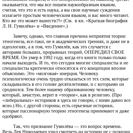
оказывается, что мы все пишем наукообразным языком,
считая, что это и есть наука, а вы свои научные суждения
излагаете простым человеческим языком, и вас много читают.
Кто же это может вынести?!» (См. в кн. «Краткая биография
Л. Н. Гумилёва» и «Введение».)
Замечу, однако, что главная причина неприятия теории
этногенеза, все-таки, не в академических трениях, и даже не в
идеологиях, а в том, что Гумилёв, как это случается с
авторами больших, прорывных теорий, ОПЕРЕДИЛ СВОЕ
ВРЕМЯ. Он умер в 1992 году, когда его книги только-только
начали выходить. И то, что сегодня многие специалисты и не
специалисты критически относятся к его концепции вполне
объяснимо. Это «мозговая» инерция. Человеку
психологически очень трудно отказаться от тех схем, которые
складывались в его голове десятилетиями, и с которыми он
сроднился. Тем более нашему образованному человеку,
который, зачастую, верит в «теории», как в религию. (Про
«либеральных» историков я здесь не говорю, с ними давно все
ясно.) Но, с другой стороны, есть серьезные историки,
которые пассионарную теорию этногенеза принимают и даже
одобряют.
Так, что признание Гумилёва — это вопрос времени.
Ведь Лев Николаевич учил смотреть на историю не с позиции