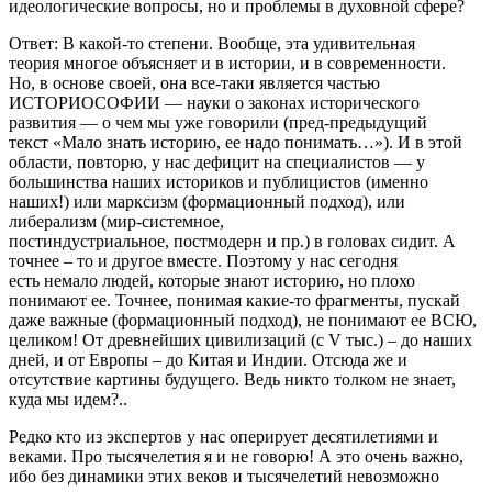
идеологические вопросы, но и проблемы в духовной сфере?
Ответ: В какой-то степени. Вообще, эта удивительная
теория многое объясняет и в истории, и в современности.
Но, в основе своей, она все-таки является частью
ИСТОРИОСОФИИ — науки о законах исторического
развития — о чем мы уже говорили (пред-предыдущий
текст «Мало знать историю, ее надо понимать…»). И в этой
области, повторю, у нас дефицит на специалистов — у
большинства наших историков и публицистов (именно
наших!) или марксизм (формационный подход), или
либерализм (мир-системное,
постиндустриальное, постмодерн и пр.) в головах сидит. А
точнее – то и другое вместе. Поэтому у нас сегодня
есть немало людей, которые знают историю, но плохо
понимают ее. Точнее, понимая какие-то фрагменты, пускай
даже важные (формационный подход), не понимают ее ВСЮ,
целиком! От древнейших цивилизаций (с V тыс.) – до наших
дней, и от Европы – до Китая и Индии. Отсюда же и
отсутствие картины будущего. Ведь никто толком не знает,
куда мы идем?..
Редко кто из экспертов у нас оперирует десятилетиями и
веками. Про тысячелетия я и не говорю! А это очень важно,
ибо без динамики этих веков и
тысячелетий невозможно