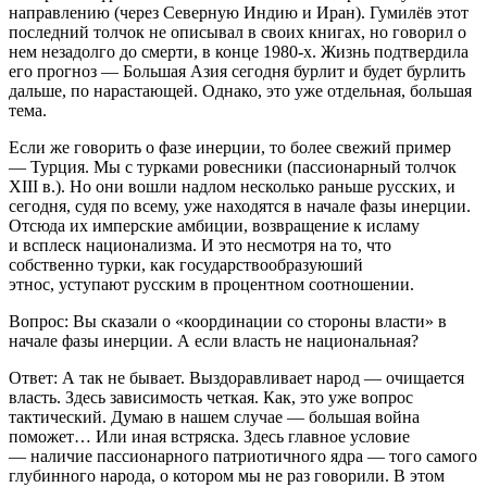
направлению (через Северную Индию и Иран). Гумилёв этот
последний толчок не описывал в своих книгах, но говорил о
нем незадолго до смерти, в конце 1980-х. Жизнь подтвердила
его прогноз — Большая Азия сегодня бурлит и будет бурлить
дальше, по нарастающей. Однако, это уже отдельная, большая
тема.
Если же говорить о фазе инерции, то более свежий пример
— Турция. Мы с турками ровесники (пассионарный толчок
XIII в.). Но они вошли надлом несколько раньше русских, и
сегодня, судя по всему, уже находятся в начале фазы инерции.
Отсюда их имперские амбиции, возвращение к исламу
и всплеск национализма. И это несмотря на то, что
собственно турки, как государствообразуюший
этнос, уступают русским в процентном соотношении.
Вопрос: Вы сказали о «координации со стороны власти» в
начале фазы инерции. А если власть не национальная?
Ответ: А так не бывает. Выздоравливает народ — очищается
власть. Здесь зависимость четкая. Как, это уже вопрос
тактический. Думаю в нашем случае — большая война
поможет… Или иная встряска. Здесь главное условие
— наличие пассионарного патриотичного ядра — того самого
глубинного народа, о котором мы не раз говорили. В этом