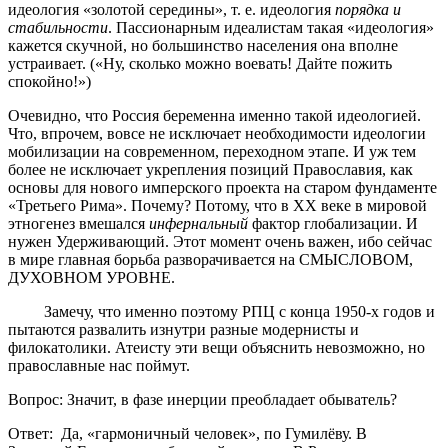
идеология «золотой середины», т. е. идеология
порядка и
стабильности
. Пассионарным идеалистам такая «идеология»
кажется скучной, но большинство населения она вполне
устраивает. («Ну, сколько можно воевать! Дайте пожить
спокойно!»)
Очевидно, что Россия беременна именно такой идеологией.
Что, впрочем, вовсе не исключает необходимости идеологии
мобилизации на современном, переходном этапе. И уж тем
более не исключает укрепления позиций Православия, как
основы для нового имперского проекта на старом фундаменте
«Третьего Рима». Почему? Потому, что в XX веке в мировой
этногенез вмешался
инфернальный
фактор глобализации. И
нужен Удерживающий. Этот момент очень важен, ибо сейчас
в мире главная борьба разворачивается на СМЫСЛОВОМ,
ДУХОВНОМ УРОВНЕ.
Замечу, что именно поэтому РПЦ с конца 1950-х годов и
пытаются развалить изнутри разные модернисты и
филокатолики. Атеисту эти вещи объяснить невозможно, но
православные нас поймут.
Вопрос: Значит, в фазе инерции преобладает обыватель?
Ответ: Да, «гармоничный человек», по Гумилёву. В