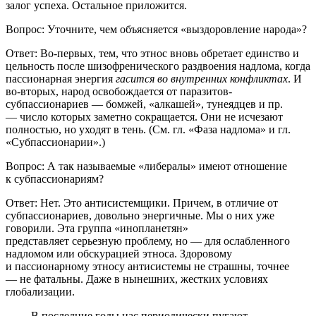
залог успеха. Остальное приложится.
Вопрос: Уточните, чем объясняется «выздоровление народа»?
Ответ: Во-первых, тем, что этнос вновь обретает единство и
цельность после шизофренического раздвоения надлома, когда
пассионарная энергия
гасится во внутренних конфликтах
. И
во-вторых, народ освобождается от паразитов-
субпассионариев — бомжей, «алкашей», тунеядцев и пр.
— число которых заметно сокращается. Они не исчезают
полностью, но уходят в тень. (См. гл. «Фаза надлома» и гл.
«Субпассионарии».)
Вопрос: А так называемые «либералы» имеют отношение
к субпассионариям?
Ответ: Нет. Это антисистемщики. Причем, в отличие от
субпассионариев, довольно энергичные. Мы о них уже
говорили. Эта группа «инопланетян»
представляет серьезную проблему, но — для ослабленного
надломом или обскурацией этноса. Здоровому
и пассионарному этносу антисистемы не страшны, точнее
— не фатальны. Даже в нынешних, жестких условиях
глобализации.
В последние годы нас периодически пугают