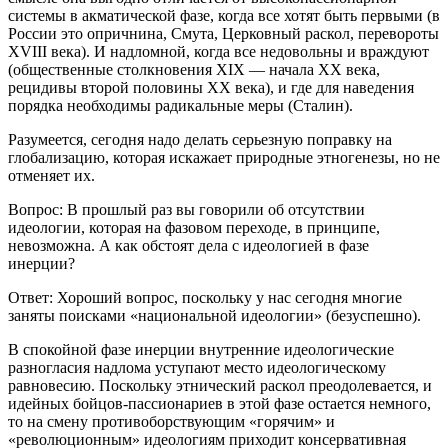
системы в акматической фазе, когда все хотят быть первыми (в
России это опричнина, Смута, Церковный раскол, перевороты
XVIII века). И надломной, когда все недовольны и враждуют
(общественные столкновения XIX — начала XX века,
рецидивы второй половины XX века), и где для наведения
порядка необходимы радикальные меры (Сталин).
Разумеется, сегодня надо делать серьезную поправку на
глобализацию, которая искажает природные этногенезы, но не
отменяет их.
Вопрос: В прошлый раз вы говорили об отсутствии
идеологии, которая на фазовом переходе, в принципе,
невозможна. А как обстоят дела с идеологией в фазе
инерции?
Ответ: Хороший вопрос, поскольку у нас сегодня многие
заняты поисками «национальной идеологии» (безуспешно).
В спокойной фазе инерции внутренние идеологические
разногласия надлома уступают место идеологическому
равновесию. Поскольку этнический раскол преодолевается, и
идейных бойцов-пассионариев в этой фазе остается немного,
то на смену противоборствующим «горячим» и
«революционным» идеологиям приходит консервативная