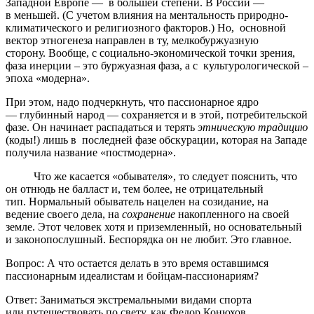
Западной Европе — в большей степени. В России —
в меньшей. (С учетом влияния на ментальность природно-
климатического и религиозного факторов.) Но, основной
вектор этногенеза направлен в ту, мелкобуржуазную
сторону. Вообще, с социально-экономической точки зрения,
фаза инерции – это буржуазная фаза, а с культурологической –
эпоха «модерна».
При этом, надо подчеркнуть, что пассионарное ядро
— глубинный народ — сохраняется и в этой, потребительской
фазе. Он начинает распадаться и терять
этническую традицию
(коды!) лишь в последней фазе обскурации, которая на Западе
получила название «постмодерна».
Что же касается «обывателя», то следует пояснить, что
он отнюдь не балласт и, тем более, не отрицательный
тип. Нормальный обыватель нацелен на созидание, на
ведение своего дела, на
сохранение
накопленного на своей
земле. Этот человек хотя и приземленный, но основательный
и законопослушный. Беспорядка он не любит. Это главное.
Вопрос: А что остается делать в это время оставшимся
пассионарным идеалистам и бойцам-пассионариям?
Ответ: Заниматься экстремальными видами спорта
или путешествовать по свету, как Федор Конюхов