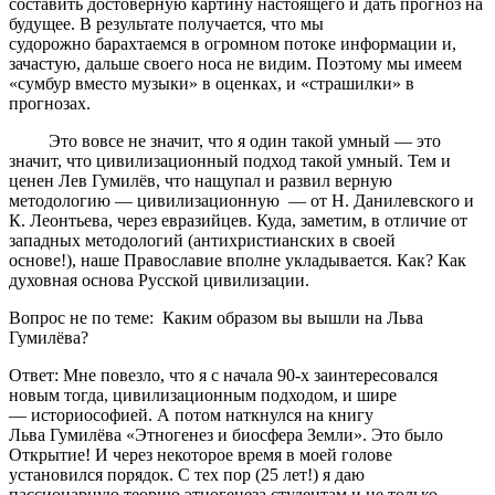
составить достоверную картину настоящего и дать прогноз на
будущее. В результате получается, что мы
судорожно барахтаемся в огромном потоке информации и,
зачастую, дальше своего носа не видим. Поэтому мы имеем
«сумбур вместо музыки» в оценках, и «страшилки» в
прогнозах.
Это вовсе не значит, что я один такой умный — это
значит, что цивилизационный подход такой умный. Тем и
ценен Лев Гумилёв, что нащупал и развил верную
методологию — цивилизационную — от Н. Данилевского и
К. Леонтьева, через евразийцев. Куда, заметим, в отличие от
западных методологий (антихристианских в своей
основе!), наше Православие вполне укладывается. Как? Как
духовная основа Русской цивилизации.
Вопрос не по теме: Каким образом вы вышли на Льва
Гумилёва?
Ответ: Мне повезло, что я с начала 90-х заинтересовался
новым тогда, цивилизационным подходом, и шире
— историософией. А потом наткнулся на книгу
Льва Гумилёва «Этногенез и биосфера Земли». Это было
Открытие! И через некоторое время в моей голове
установился порядок. С тех пор (25 лет!) я даю
пассионарную теорию этногенеза студентам и не только