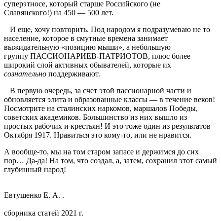
суперэтносе, который старше Российского (не
Славянского!) на 450 — 500 лет.
И еще, хочу повторить. Под народом я подразумеваю не то
население
, которое в смутные времена занимает
выжидательную «позицию мыши», а небольшую
группу ПАССИОНАРИЕВ-ПАТРИОТОВ, плюс более
широкий слой активных обывателей, которые их
сознательно
поддерживают.
В первую очередь, за счет этой пассионарной части и
обновляется элита и образованные классы — в течение веков!
Посмотрите на сталинских наркомов, маршалов Победы,
советских академиков. Большинство из них вышло из
простых рабочих и крестьян! И это тоже один из результатов
Октября 1917. Нравиться это кому-то, или не нравится.
А вообще-то, мы на том старом запасе и держимся до сих
пор… Да-да! На том, что создал, а, затем, сохранил этот самый
глубинный народ!
Евтушенко Е. А. .
И
сборника статей 2021 г.