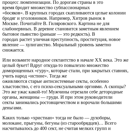
процесс люмпенизации. По дорогам страны в это
время бродит множество субпассионарных
«босяков». В крупных городах скапливаются целые колонии
бродяг и уголовников. Например, Хитров рынок в
Москве. Почитайте В. Гиляровского. Картина не для
слабонервных. В деревне становится заметным явлением
бытовое пьянство (раньше — это редкость). В
городах растет уличная преступность, проституция, новое
явление — хулиганство. Моральный уровень заметно
снижается.
Или возьмите народное сектантство в начале XX века. Это же
целый букет! Вдруг откуда-то повылезло множество
доморощенных «гуру», которые стали, при закрытых ставнях,
учить народ «истине». Тогда же
оживляются старые антисистемные секты, особенно
хлыстовство, с его психо-сексуальными оргиями. А скопцы?
Это же ужас какой-то! Мужчины отрезали себе детородные
органы, женщины — груди. И при этом руководители
секты занимались ростовщичеством и ворочали большими
деньгами.
Каких только «христиан» тогда не было — духоборы,
молокане, прыгуны, бегуны (из старообрядцев)… Всего
насчитывалось до 400 сект, не считая мелких групп и