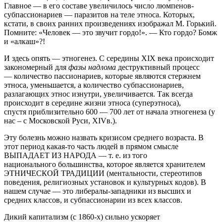
Главное — в его составе увеличилось число люмпенов-
субпассионариев — паразитов на теле этноса. Которых,
кстати, в своих ранних произведениях изображал М. Горький.
Помните: «Человек — это звучит гордо!». — Кто гордо? Бомж
и «алкаш»?!
И здесь опять — этногенез. С середины XIX века происходит
закономерный для
фазы надлома
деструктивный процесс
— количество пассионариев, которые являются стержнем
этноса, уменьшается, а количество субпассионариев,
разлагающих этнос изнутри, увеличивается. Так всегда
происходит в середине жизни этноса (суперэтноса),
спустя приблизительно 600 — 700 лет от начала этногенеза (у
нас – с Московской Руси, XIVв.).
Эту болезнь можно назвать кризисом среднего возраста. В
этот период какая-то часть людей в прямом смысле
ВЫПАДАЕТ ИЗ НАРОДА — т. е. из того
национального большинства, которое является хранителем
ЭТНИЧЕСКОЙ ТРАДИЦИИ (ментальности, стереотипов
поведения, религиозных установок и культурных кодов). В
нашем случае — это либералы-западники из высших и
средних классов, и субпассионарии из всех классов.
Дикий капитализм (с 1860-х) сильно ускоряет