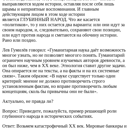
выправляются ходом истории, оставляя после себя лишь
шрамы и неприятные воспоминания. И главным
действующим лицом в этом ходе истории
является ГЛУБИННЫЙ НАРОД. Что же касается
«политиков», то у них остается два варианта: или они идут за
своим народом, и, следовательно, сохраняют свои позиции,
или идут против народа и сметаются на обочину истории.
Рано или поздно.
Лев Гумилёв говорил: «Гуманитарная наука даёт возможность
многое узнать, но не позволяет многого понять. Гуманитарий
ограничен научным уровнем изучаемых авторов древности, а
он был ниже, чем в ХХ веке. Этнология ставит другие задачи.
Она опирается не на тексты, а на факты и на их системные
связи». Таким образом: «В науке существует только один
критерий: мнение не должно противоречить строго
установленным фактам, но вправе противоречить любым
концепциям, сколь бы привычны они не были».
Актуально, не правда ли?
Вопрос: Приведите, пожалуйста, пример решающей роли
глубинного народа в исторических событиях.
Ответ: Возьмем катастрофичный XX век. Мировые банкиры и