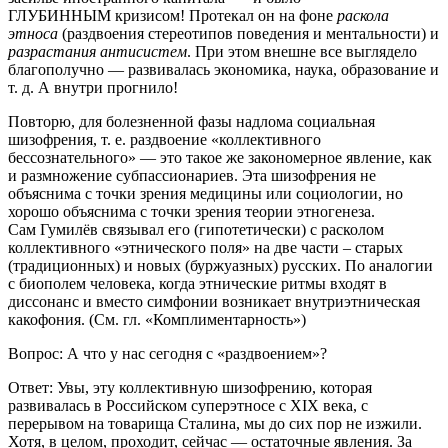
ГЛУБИННЫМ кризисом! Протекал он на фоне
раскола
этноса
(раздвоения стереотипов поведения и ментальности) и
разрастания антисистем
. При этом внешне все выглядело
благополучно — развивалась экономика, наука, образование и
т. д. А внутри прогнило!
Повторю, для болезненной фазы надлома социальная
шизофрения, т. е. раздвоение «коллективного
бессознательного» — это такое же закономерное явление, как
и размножение субпассионариев. Эта шизофрения не
объяснима с точки зрения медицины или социологии, но
хорошо объяснима с точки зрения теории этногенеза.
Сам Гумилёв связывал его (гипотетически) с расколом
коллективного «этнического поля» на две части – старых
(традиционных) и новых (буржуазных) русских. По аналогии
с биополем человека, когда этнические ритмы входят в
диссонанс и вместо симфонии возникает внутриэтническая
какофония. (См. гл. «Комплиментарность»)
Вопрос: А что у нас сегодня с «раздвоением»?
Ответ: Увы, эту коллективную шизофрению, которая
развивалась в Российском суперэтносе с XIX века, с
перерывом на товарища Сталина, мы до сих пор не изжили.
Хотя, в целом, проходит, сейчас — остаточные явления. За