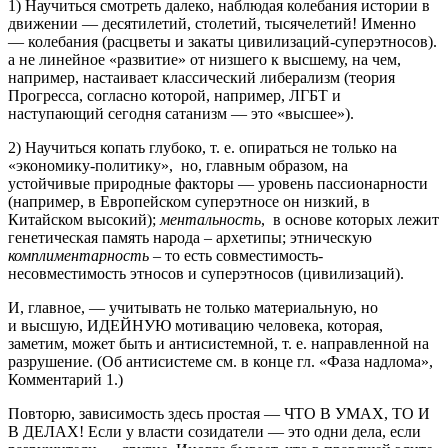
1) Научиться смотреть далеко, наблюдая колебания истории в
движении — десятилетий, столетий, тысячелетий! Именно
— колебания (расцветы и закаты цивилизаций-суперэтносов).
а не линейное «развитие» от низшего к высшему, на чем,
например, настаивает классический либерализм (теория
Прогресса, согласно которой, например, ЛГБТ и
наступающий сегодня сатанизм — это «высшее»).
2) Научиться копать глубоко, т. е. опираться не только на
«экономику-политику», но, главным образом, на
устойчивые природные факторы — уровень пассионарности
(например, в Европейском суперэтносе он низкий, в
Китайском высокий);
ментальность
, в основе которых лежит
генетическая память народа – архетипы; этническую
комплиментарность
– то есть совместимость-
несовместимость этносов и суперэтносов (цивилизаций).
И, главное, — учитывать не только материальную, но
и высшую, ИДЕЙНУЮ мотивацию человека, которая,
заметим, может быть и антисистемной, т. е. направленной на
разрушение. (Об антисистеме см. в конце гл. «Фаза надлома»,
Комментарий 1.)
Повторю, зависимость здесь простая — ЧТО В УМАХ, ТО И
В ДЕЛАХ! Если у власти созидатели — это одни дела, если