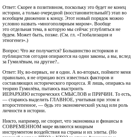
Ответ: Скорее в позитивном, поскольку это будет не конец
истории, а только очередной (восстановительный!) этап во
всеобщем движении к концу. Этот новый порядок можно
условно назвать «многополярным миром». Вообще
это отдельная тема, в которую мы сейчас углубляться не
будем. Может быть, позже. (См. гл. «Глобализация и
этногенез».)
Вопрос: Что же получается? Большинство историков и
публицистов сегодня опираются на одни законы, а вы, вслед
за Гумилёвым, на другие?..
Ответ: Ну, во-первых, не я один. А во-вторых, поймите меня
правильно, я не отрицаю всех известных факторов и
составляющих исторического процесса. Я лишь, опираясь на
теорию Гумилёва, пытаюсь выстроить
ИЕРАРХИЮ исторических СМЫСЛОВ и ПРИЧИН. То есть,
— стараюсь выделить ГЛАВНОЕ, учитывая при этом и
второстепенное, — будь это экономический уклад или роль
личности в истории.
Никто, например, не спорит, что экономика и финансы в
СОВРЕМЕННОМ мире являются мощным
инструментом воздействия на страны и их элиты. (Но