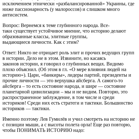
исключением этнически «разбалансированной» Украины, где
ниже пассионарность (у малороссов) и слишком много
антисистем.
Вопрос: Вернемся к теме глубинного народа. Все-
таки существует устойчивое мнение, что историю делают
образованные классы, элитные группы,
выдающиеся личности. Как с этим?
Ответ: Никто не отрицает роль элит и прочих ведущих групп
в истории. Дело не в этом. Извините, но касаясь
законов истории, я говорил о глубинных вещах. Видимо
плохо объяснил. (Об этом в гл. «О мере влияния людей на
историю»). Цари, «банкиры», лидеры партий, президенты и
прочие личности — это верхушка айсберга. А самого-то
айсберга – то есть состояние народа, и шире — состояние
планетарной цивилизации – мы и не видим. Повторю, это
распространенное заблуждение, в том числе и среди
историков! Среди них есть стратеги и тактики. Большинство
историков — тактики.
Именно поэтому Лев Гумилёв и учил смотреть на историю не
с позиции мыши, а с высоты полета орла! Еще раз повторю,
чтобы ПОНИМАТЬ ИСТОРИЮ надо: