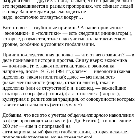
разрушители — другие. Иногда бывает, что в правящей элите
это перемешивается в разных пропорциях, что сбивает людей
с толку. За примерами далеко ходить не
надо, достаточно оглянуться вокруг…
Вот это все — глубинные причины! А наши привычные
«экономики» и «политики» — есть следствия (индикаторы!),
которые, разумеется, тоже надо учитывать на тактическом
уровне, особенно в условиях глобализации.
Причинно-следственная цепочка — что от чего зависит? — в
деле понимания истории простая. Снизу вверх: экономика
— политика (т. е. какая политика, такая и экономика,
например, после 1917, и 1991 гг.); затем — идеология (какая
идеология, такая и политика); далее — ментальность
(какая ментальность (народа, отчасти элиты), такая и
идеология (или ее отсутствие!); и, наконец, — важнейшие
факторы: география (этноса), фаза этногенеза (возраст),
культурная и религиозная традиция, от совокупности которых
зависит ментальность («что в умах!»).
Добавим, что все это с учетом
общепланетарного
накопления
в сфере производства и науки (от Др. Египта), а в последние
200 лет — еще и с поправкой на
антинациональный фактор глобализации, которая искажает
природный этногенез, но не отменяет его!