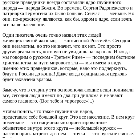
русские праведники всегда составляли ядро глубинного
народа — народа Божия. Во времена Сергия Радонежского и
патриарха Гермогена их было больше. Сейчас — меньше. Но
они, по-прежнему, являются, как бы, ядром в ядре, если взять
все наше население.
Один писатель очень точно назвал этих людей,
живущих святой жизнью, — «потаенной Россией». Сегодня
они незаметны, но это не значит, что их нет. Это просто
другая реальность, которую не увидишь на экранах. И когда
мы говорим о русском «Третьем Риме» — последнем бастионе
христианства на пути мирового зла — мы имеем в виду
именно этих праведников, которые, надо это подчеркнуть,
будут в России до конца! Даже когда официальная церковь
будет захвачена врагом.
Замечу, что в старину эти основополагающие вещи понимали
все, сегодня люди имеют по два-три диплома и не знают
самого главного. (Вот тебе и «прогресс»!..)
Чтобы понять, что такое глубинный народ,
представьте себе большой круг. Это все население. В нем круг
поменьше — это национально-ориентированные
обыватели; внутри этого круга — небольшой кружок —
пассионарии-патриоты; в нем — точка — это русские святые.