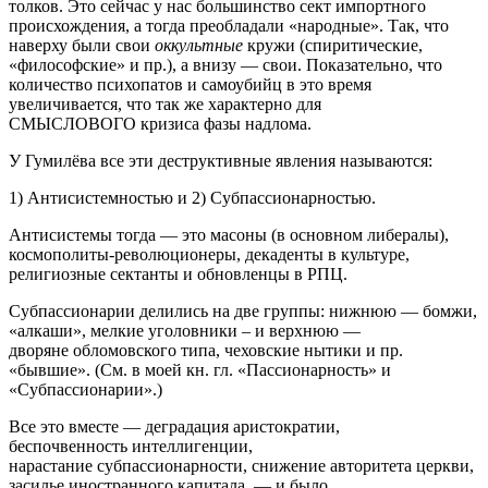
толков. Это сейчас у нас большинство сект импортного
происхождения, а тогда преобладали «народные». Так, что
наверху были свои
оккультные
кружи (спиритические,
«философские» и пр.), а внизу — свои. Показательно, что
количество психопатов и самоубийц в это время
увеличивается, что так же характерно для
СМЫСЛОВОГО кризиса фазы надлома.
У Гумилёва все эти деструктивные явления называются:
1) Антисистемностью и 2) Субпассионарностью.
Антисистемы тогда — это масоны (в основном либералы),
космополиты-революционеры, декаденты в культуре,
религиозные сектанты и обновленцы в РПЦ.
Субпассионарии делились на две группы: нижнюю — бомжи,
«алкаши», мелкие уголовники – и верхнюю —
дворяне обломовского типа, чеховские нытики и пр.
«бывшие». (См. в моей кн. гл. «Пассионарность» и
«Субпассионарии».)
Все это вместе — деградация аристократии,
беспочвенность интеллигенции,
нарастание субпассионарности, снижение авторитета церкви,
засилье иностранного капитала — и было