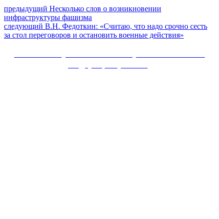
Навигация
Предыдущий
предыдущий
Несколько слов о возникновении
пост:
инфраструктуры фашизма
по
Следующее
следующий
В.Н. Федоткин: «Считаю, что надо срочно сесть
записям
сообщение:
за стол переговоров и остановить военные действия»
Сайт Коммунистической партии Российской
Федерации (КПРФ)
Вверх