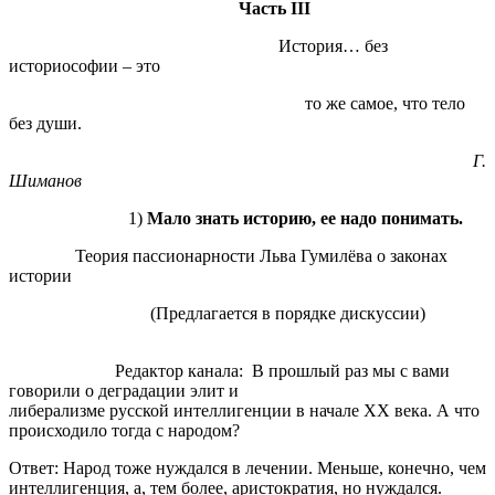
Часть
III
История… без
историософии – это
то же самое, что тело
без души.
Г.
Шиманов
1)
Мало знать историю, ее надо понимать.
Теория пассионарности Льва Гумилёва о законах
истории
(Предлагается в порядке дискуссии)
Редактор канала: В прошлый раз мы с вами
говорили о деградации элит и
либерализме русской интеллигенции в начале XX века. А что
происходило тогда с народом?
Ответ: Народ тоже нуждался в лечении. Меньше, конечно, чем
интеллигенция, а, тем более, аристократия, но нуждался.