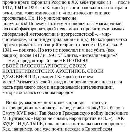
прочие враги хоронили Россию в XX веке трижды (!) — после
1917, 1941 и 1991-го. Каждый раз они радовались и потирали
руки, ведь «экономически» и «политически» они все
просчитали. Но! Но у них ничего не
получилось! Почему? Потому, что включился «загадочный
русский фактор», который невозможно просчитать в рамках
либеральной методологии («прогрессистской», «мир-
системной», «постиндустриальной» и пр.). Но который четко
просматривается с позиций теории этногенеза Гумилёва. В
1941 — понятно. Но кто не позволил им нас убить (как
нацию), после 1917 и 1991 г.? Элиты, «интеллигенция»?
— Нет, народ, который еще НЕ ПОТЕРЯЛ
СВОЕЙ ПАССИОНАРНОСТИ, СВОИХ
КОЛЛЕКТИВИСТСКИХ АРХЕТИПОВ, СВОЕЙ
ДУХОВНОСТИ, наконец! Каждый на своем
месте! Разумеется, свой вклад в сопротивление внесла и та
часть правящего слоя и национальной интеллигенции,
которая осталась со своим народом.
Вообще, закономерность здесь простая — элиты и
«заговорщики» начинают, а народ ставит точку! Так было в
Смуту XVII века. Так было в Гражданскую войну (вспомните
М. Булгакова: «Народ не с нами, народ против нас!..»). ТАК
БУДЕТ И ДАЛЬШЕ, пока не иссякнет наша пассионарность.
Как, например, она уже почти иссякла в Европейском