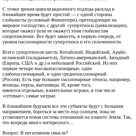
С точки зрения цивилизационного подхода расклад в
ближайшее время будет простой — с одной стороны
глобалисты (условный Фининтерн), претендующие на
мировое господство, с другой суперэтносы (цивилизации),
которые окажут (или не окажут) этим глобалистам
сопротивление. Все будет зависеть, в первую очередь, от
уровня пассионарности суперэтноса и его сплоченности.
Всего суперэтносов шесть: Китайский, Индийский, Арабо-
исламский (складывается), Латино-американский, Западный
(Европа, США и др.) и небольшой Российский. Из них
первые четыре высокопассионарные, один
слабопассионарный, и один среднепассионарный
(Россия). Есть еще большие пассионарные этносы, например,
японцы, персы, вьетнамцы. И, кроме того,
имеются отдельные, влиятельные игроки, в том числе
«сетевые», самые хитрые.
В ближайшем будущем все эти субъекты будут с большим
напряжением, бороться за место под солнцем, пока не
установится новая система отношений на планете Земля. Так,
что впереди много интересного…
Вопрос: В негативном смысле?