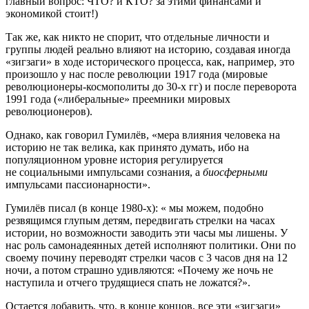
главный вопрос: ЧТО? и КТО? за этими финансами и
экономикой стоит!)
Так же, как никто не спорит, что отдельные личности и
группы людей реально влияют на историю, создавая иногда
«зигзаги» в ходе исторического процесса, как, например, это
произошло у нас после революции 1917 года (мировые
революционеры-космополиты до 30-х гг) и после переворота
1991 года («либеральные» преемники мировых
революционеров).
Однако, как говорил Гумилёв, «мера влияния человека на
историю не так велика, как принято думать, ибо на
популяционном уровне история регулируется
не социальными импульсами сознания, а
биосферными
импульсами пассионарности».
Гумилёв писал (в конце 1980-х): « мы можем, подобно
резвящимся глупым детям, передвигать стрелки на часах
истории, но возможности заводить эти часы мы лишены. У
нас роль самонадеянных детей исполняют политики. Они по
своему почину переводят стрелки часов с 3 часов дня на 12
ночи, а потом страшно удивляются: «Почему же ночь не
наступила и отчего трудящиеся спать не ложатся?».
Остается добавить, что, в конце концов, все эти «зигзаги»