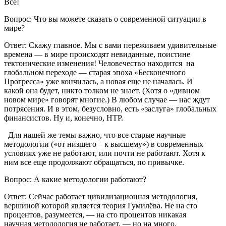
Все!
Вопрос: Что вы можете сказать о современной ситуации в
мире?
Ответ: Скажу главное. Мы с вами переживаем удивительные
времена — в мире происходят невиданные, поистине
тектонические изменения! Человечество находится на
глобальном переходе — старая эпоха «Бесконечного
Прогресса» уже кончилась, а новая еще не началась. И
какой она будет, никто толком не знает. (Хотя о «дивном
новом мире» говорят многие.) В любом случае — нас ждут
потрясения. И в этом, безусловно, есть «заслуга» глобальных
финансистов. Ну и, конечно, НТР.
Для нашей же темы важно, что все старые научные
методологии («от низшего – к высшему») в современных
условиях уже не работают, или почти не работают. Хотя к
ним все еще продолжают обращаться, по привычке.
Вопрос: А какие методологии работают?
Ответ: Сейчас работает цивилизационная методология,
вершиной которой является теория Гумилёва. Не на сто
процентов, разумеется, — на сто процентов никакая
научная методология не работает, — но на много.