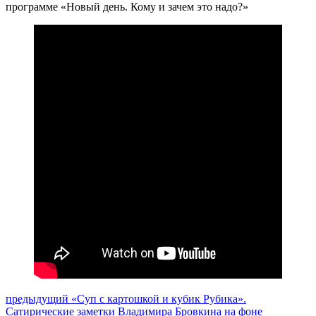
программе «Новый день. Кому и зачем это надо?»
Навигация
Предыдущий
предыдущий
«Суп с картошкой и кубик Рубика».
пост:
Сатирические заметки Владимира Бровкина на фоне