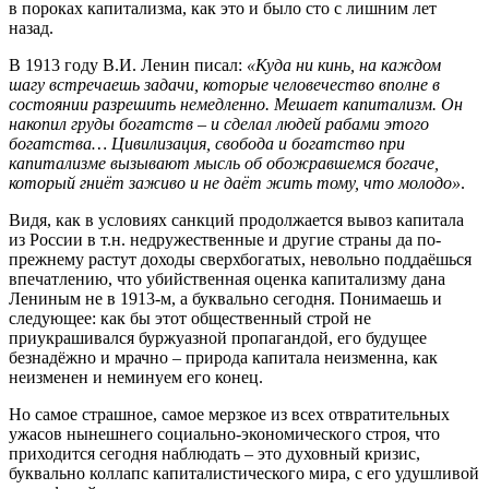
в пороках капитализма, как это и было сто с лишним лет
назад.
В 1913 году В.И. Ленин писал:
«Куда ни кинь, на каждом
шагу встречаешь задачи, которые человечество вполне в
состоянии разрешить немедленно. Мешает капитализм. Он
накопил груды богатств – и сделал людей рабами этого
богатства… Цивилизация, свобода и богатство при
капитализме вызывают мысль об обожравшемся богаче,
который гниёт заживо и не даёт жить тому, что молодо»
.
Видя, как в условиях санкций продолжается вывоз капитала
из России в т.н. недружественные и другие страны да по-
прежнему растут доходы сверхбогатых, невольно поддаёшься
впечатлению, что убийственная оценка капитализму дана
Лениным не в 1913-м, а буквально сегодня. Понимаешь и
следующее: как бы этот общественный строй не
приукрашивался буржуазной пропагандой, его будущее
безнадёжно и мрачно – природа капитала неизменна, как
неизменен и неминуем его конец.
Но самое страшное, самое мерзкое из всех отвратительных
ужасов нынешнего социально-экономического строя, что
приходится сегодня наблюдать – это духовный кризис,
буквально коллапс капиталистического мира, с его удушливой