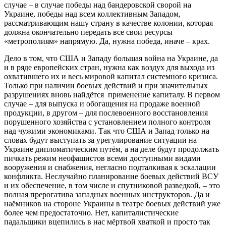
случае – в случае победы над бандеровской сворой на
Украине, победы над всем коллективным Западом,
рассматривающим нашу страну в качестве колонии, которая
должна окончательно передать все свои ресурсы
«метрополиям» напрямую. Да, нужна победа, иначе – крах.
Дело в том, что США и Западу большая война на Украине, да
и в ряде европейских стран, нужна как воздух для выхода из
охватившего их и весь мировой капитал системного кризиса.
Только при наличии боевых действий и при значительных
разрушениях вновь найдётся применение капиталу. В первом
случае – для выпуска и обогащения на продаже военной
продукции, в другом – для послевоенного восстановления
порушенного хозяйства с установлением полного контроля
над чужими экономиками. Так что США и Запад только на
словах будут выступать за урегулирование ситуации на
Украине дипломатическим путём, а на деле будут продолжать
пичкать режим неофашистов всеми доступными видами
вооружения и снабжения, негласно подталкивая к эскалации
конфликта. Неслучайно планирование боевых действий ВСУ
и их обеспечение, в том числе и спутниковой разведкой, – это
полная прерогатива западных военных инструкторов. Да и
наёмников на стороне Украины в театре боевых действий уже
более чем предостаточно. Нет, капиталистические
падальщики вцепились в нас мёртвой хваткой и просто так