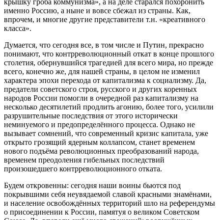
крышку гроба коммунизма», а на деле старался похоронить
именно Россию, а ныне и вовсе сбежал из страны. Как,
впрочем, и многие другие представители т.н. «креативного
класса».
Думается, что сегодня все, в том числе и Путин, прекрасно
понимают, что контрреволюционный откат в конце прошлого
столетия, обернувшийся трагедией для всего мира, но прежде
всего, конечно же, для нашей страны, в целом не изменил
характера эпохи перехода от капитализма к социализму. Да,
предатели советского строя, русского и других коренных
народов России помогли в очередной раз капитализму на
несколько десятилетий продлить агонию, более того, усилили
разрушительные последствия от этого исторически
неминуемого и предопределённого процесса. Однако не
вызывает сомнений, что современный кризис капитала, уже
открыто грозящий ядерным коллапсом, станет временем
нового подъёма революционных преобразований народа,
временем преодоления гибельных последствий
произошедшего контрреволюционного отката.
Будем откровенны: сегодня наши воины бьются под
покрывшими себя неувядаемой славой красными знамёнами,
и население освобождённых территорий шло на референдумы
о присоединении к России, памятуя о великом Советском