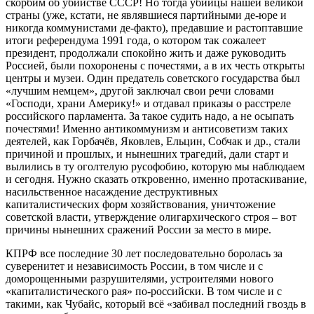
скорбим об убийстве СССР! Но тогда убийцы нашей великой
страны (уже, кстати, не являвшиеся партийными де-юре и
никогда коммунистами де-факто), предавшие и растоптавшие
итоги референдума 1991 года, о котором так сожалеет
президент, продолжали спокойно жить и даже руководить
Россией, были похоронены с почестями, а в их честь открыты
центры и музеи. Один предатель советского государства был
«лучшим немцем», другой заключал свои речи словами
«Господи, храни Америку!» и отдавал приказы о расстреле
российского парламента. За такое судить надо, а не осыпать
почестями! Именно антикоммунизм и антисоветизм таких
деятелей, как Горбачёв, Яковлев, Ельцин, Собчак и др., стали
причиной и прошлых, и нынешних трагедий, дали старт и
вылились в ту оголтелую русофобию, которую мы наблюдаем
и сегодня. Нужно сказать откровенно, именно протаскивание,
насильственное насаждение деструктивных
капиталистических форм хозяйствования, уничтожение
советской власти, утверждение олигархического строя – вот
причины нынешних сражений России за место в мире.
КПРФ все последние 30 лет последовательно боролась за
суверенитет и независимость России, в том числе и с
доморощенными разрушителями, устроителями нового
«капиталистического рая» по-российски. В том числе и с
такими, как Чубайс, который всё «забивал последний гвоздь в