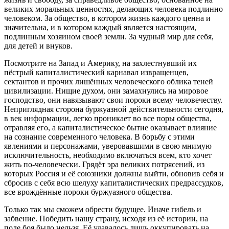
великих моральных ценностях, делающих человека подлинно
человеком. За общество, в котором жизнь каждого ценна и
значительна, и в котором каждый является настоящим,
подлинным хозяином своей земли. За чудный мир для себя,
для детей и внуков.
Посмотрите на Запад и Америку, на захлестнувший их
пёстрый капиталистический карнавал извращенцев,
сектантов и прочих лишённых человеческого облика теней
цивилизации. Нищие духом, они замахнулись на мировое
господство, они навязывают свои пороки всему человечеству.
Неприглядная сторона буржуазной действительности сегодня,
в век информации, легко проникает во все поры общества,
отравляя его, а капиталистическое бытие оказывает влияние
на сознание современного человека. В борьбу с этими
явлениями и персонажами, уверовавшими в свою мнимую
исключительность, необходимо включаться всем, кто хочет
жить по-человечески. Грядёт эра великих потрясений, из
которых Россия и её союзники должны выйти, обновив себя и
сбросив с себя всю шелуху капиталистических предрассудков,
все врождённые пороки буржуазного общества.
Только так мы сможем обрести будущее. Иначе гибель и
забвение. Победить нашу страну, исходя из её истории, на
поле боя было нельзя. Её удавалось лишь оккупировать на