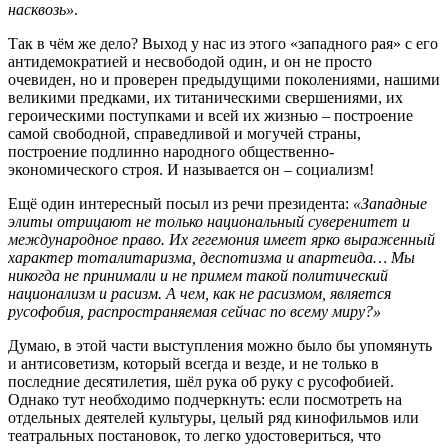
насквозь»
.
Так в чём же дело? Выход у нас из этого «западного рая» с его
антидемократией и несвободой один, и он не просто
очевиден, но и проверен предыдущими поколениями, нашими
великими предками, их титаническими свершениями, их
героическими поступками и всей их жизнью – построение
самой свободной, справедливой и могучей страны,
построение подлинно народного общественно-
экономического строя. И называется он – социализм!
Ещё один интересный посыл из речи президента:
«Западные
элиты отрицают не только национальный суверенитет и
международное право. Их гегемония имеет ярко выраженный
характер тоталитаризма, деспотизма и апартеида… Мы
никогда не принимали и не примем такой политический
национализм и расизм. А чем, как не расизмом, является
русофобия, распространяемая сейчас по всему миру?»
Думаю, в этой части выступления можно было бы упомянуть
и антисоветизм, который всегда и везде, и не только в
последние десятилетия, шёл рука об руку с русофобией.
Однако тут необходимо подчеркнуть: если посмотреть на
отдельных деятелей культуры, целый ряд кинофильмов или
театральных постановок, то легко удостовериться, что