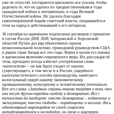
уже не отпустят, постараются приложить все усилия, чтобы
доделать то, что не удалось их предшественникам в годы
гражданской войны и интервенции, в годы Великой
Отечественной войны. Не удалось благодаря
самоотверженной борьбе советской власти, опиравшейся в
этом на народ и действовавшей в его интересах.
30 сентября на церемонии подписания договоров о принятии
в состав России ДНР, ЛНР, Запорожской и Херсонской
областей Путин дал ряд объективных оценок
неоколониальной политике, проводимой руководством США
и рядом стран Запада все эти годы. Верна в целом его оценка
и кризисным явлениям современного мира. Но, рассуждая об
этом, президент всегда избегает употребления слова
«капитализм» – он как будто уходит от оценки
существующего, в том числе и в России, ущербного
капиталистического способа производства, нанёсшего
колоссальный ущерб нашему экономическому,
промышленному, культурному и человеческому потенциалу.
Вот его слова:
«Западные страны веками твердят о том, что
они несут другим народам свободу и демократию. Всё с
точностью до наоборот: вместо демократии – подавление и
эксплуатация; вместо свободы – порабощение и насилие. Весь
однополярный миропорядок по своей сущности
антидемократичен и несвободен, он лжив и лицемерен