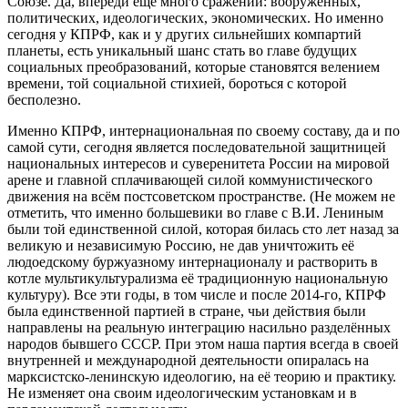
Союзе. Да, впереди ещё много сражений: вооружённых,
политических, идеологических, экономических. Но именно
сегодня у КПРФ, как и у других сильнейших компартий
планеты, есть уникальный шанс стать во главе будущих
социальных преобразований, которые становятся велением
времени, той социальной стихией, бороться с которой
бесполезно.
Именно КПРФ, интернациональная по своему составу, да и по
самой сути, сегодня является последовательной защитницей
национальных интересов и суверенитета России на мировой
арене и главной сплачивающей силой коммунистического
движения на всём постсоветском пространстве. (Не можем не
отметить, что именно большевики во главе с В.И. Лениным
были той единственной силой, которая билась сто лет назад за
великую и независимую Россию, не дав уничтожить её
людоедскому буржуазному интернационалу и растворить в
котле мультикультурализма её традиционную национальную
культуру). Все эти годы, в том числе и после 2014-го, КПРФ
была единственной партией в стране, чьи действия были
направлены на реальную интеграцию насильно разделённых
народов бывшего СССР. При этом наша партия всегда в своей
внутренней и международной деятельности опиралась на
марксистско-ленинскую идеологию, на её теорию и практику.
Не изменяет она своим идеологическим установкам и в