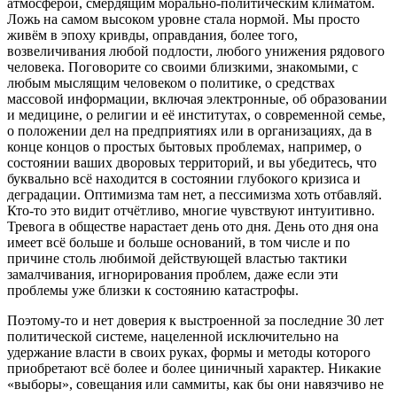
атмосферой, смердящим морально-политическим климатом.
Ложь на самом высоком уровне стала нормой. Мы просто
живём в эпоху кривды, оправдания, более того,
возвеличивания любой подлости, любого унижения рядового
человека. Поговорите со своими близкими, знакомыми, с
любым мыслящим человеком о политике, о средствах
массовой информации, включая электронные, об образовании
и медицине, о религии и её институтах, о современной семье,
о положении дел на предприятиях или в организациях, да в
конце концов о простых бытовых проблемах, например, о
состоянии ваших дворовых территорий, и вы убедитесь, что
буквально всё находится в состоянии глубокого кризиса и
деградации. Оптимизма там нет, а пессимизма хоть отбавляй.
Кто-то это видит отчётливо, многие чувствуют интуитивно.
Тревога в обществе нарастает день ото дня. День ото дня она
имеет всё больше и больше оснований, в том числе и по
причине столь любимой действующей властью тактики
замалчивания, игнорирования проблем, даже если эти
проблемы уже близки к состоянию катастрофы.
Поэтому-то и нет доверия к выстроенной за последние 30 лет
политической системе, нацеленной исключительно на
удержание власти в своих руках, формы и методы которого
приобретают всё более и более циничный характер. Никакие
«выборы», совещания или саммиты, как бы они навязчиво не