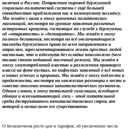
включая и Россию. Потрясения мировой буржуазной
социально-политической системы с ещё большей
очевидностью приближают нас к неминуемому коллапсу.
Мы живём с вами в эпоху циничных политических
махинаций, несмотря на громкие заявления различных
истеричных крикунов, состоящих на службе у буржуазии,
об «открытости» и «демократии». Мы живём в эпоху
полного беззакония, несмотря на всё увеличивающиеся
талмуды буржуазного права по всем направлениям и
отраслям, зарегламентировавшего жизнь простых людей
настолько, что и вздохнуть без оглядки невозможно (чего
только стоит недавний масочный режим). Мы живём в
эпоху злоупотреблений властью и разложения правящего
класса на фоне пустых, но пафосных заявлений о всё новых
и новых успехах и прорывах. Мы живём в эпоху подлости и
продажности, несмотря на ханжеские разговоры о чести и
совести многочисленных капиталистических пустомель.
Одним словом, в эпоху тотальной симуляции, всеобщего
обмана и всеохватывающий лжи – этой питательной
среды деструктивного капиталистического строя, вне
которой и немыслимо его существование.
О бесконечном росте цен и тарифов, об увеличении числа