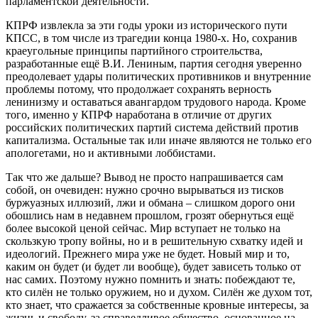
парламентской деятельности.
КПРФ извлекла за эти годы уроки из исторического пути
КПСС, в том числе из трагедии конца 1980-х. Но, сохранив
краеугольные принципы партийного строительства,
разработанные ещё В.И. Лениным, партия сегодня уверенно
преодолевает удары политических противников и внутренние
проблемы потому, что продолжает сохранять верность
ленинизму и оставаться авангардом трудового народа. Кроме
того, именно у КПРФ наработана в отличие от других
российских политических партий система действий против
капитализма. Остальные так или иначе являются не только его
апологетами, но и активными лоббистами.
Так что же дальше? Вывод не просто напрашивается сам
собой, он очевиден: нужно срочно вырываться из тисков
буржуазных иллюзий, лжи и обмана – слишком дорого они
обошлись нам в недавнем прошлом, грозят обернуться ещё
более высокой ценой сейчас. Мир вступает не только на
скользкую тропу войны, но и в решительную схватку идей и
идеологий. Прежнего мира уже не будет. Новый мир и то,
каким он будет (и будет ли вообще), будет зависеть только от
нас самих. Поэтому нужно помнить и знать: побеждают те,
кто силён не только оружием, но и духом. Силён же духом тот,
кто знает, что сражается за собственные кровные интересы, за
жизнь и свободу, за справедливое общество, основанное на