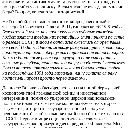
антисоветизм и антикоммунизм имеют не только западную,
но и российскую прописку. В том числе не отсюда ли многие
беды? Вопрос, конечно же, риторический.
Не был обойдён в выступлении и вопрос, связанный с
трагедией Советского Союза. В. Путин сказал:
«В 1991 году в
Беловежской пуще, не спрашивая волю рядовых граждан,
представители тогдашних партийных элит приняли решение
о развале СССР, и люди в одночасье оказались оторванными
от своей Родины. Это по живому разорвало, расчленило нашу
народную общность, обернулось национальной катастрофой.
Как когда-то после революции кулуарно нарезали границы
союзных республик, так и последние руководители Советского
Союза вопреки прямому волеизъявлению большинства людей
на референдуме 1991 года развалили нашу великую страну,
поставили народы просто перед фактом»
.
Да, после Великого Октября, после развязанной буржуазией
кровопролитной гражданской войны и иностранной
интервенции, помня об ущербной царской национальной
политике (бывшей всё тем же колониализмом, на котором,
разумеется, отстроить государство заново было уже
невозможно), был образован великий союз братских народов
– СССР. Первое в мире социалистическое советское
государство стало примером для народов всей планеты. Мы