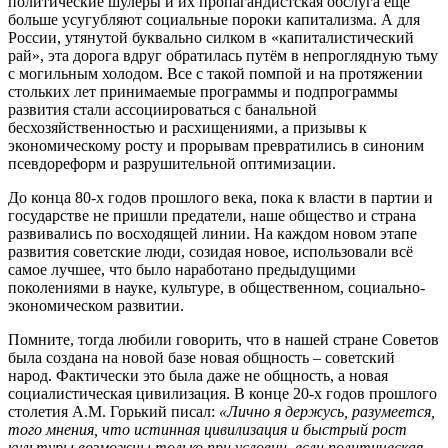
политические шулеры и их пропагандистская обслуга ещё
больше усугубляют социальные пороки капитализма. А для
России, утянутой буквально силком в «капиталистический
рай», эта дорога вдруг обратилась путём в непроглядную тьму
с могильным холодом. Все с такой помпой и на протяжении
стольких лет принимаемые программы и подпрограммы
развития стали ассоциироваться с банальной
бесхозяйственностью и расхищениями, а призывы к
экономическому росту и прорывам превратились в синоним
псевдореформ и разрушительной оптимизации.
До конца 80-х годов прошлого века, пока к власти в партии и
государстве не пришли предатели, наше общество и страна
развивались по восходящей линии. На каждом новом этапе
развития советские люди, созидая новое, использовали всё
самое лучшее, что было наработано предыдущими
поколениями в науке, культуре, в общественном, социально-
экономическом развитии.
Помните, тогда любили говорить, что в нашей стране Советов
была создана на новой базе новая общность – советский
народ. Фактически это была даже не общность, а новая
социалистическая цивилизация. В конце 20-х годов прошлого
столетия А.М. Горький писал:
«Лично я держусь, разумеется,
того мнения, что истинная цивилизация и быстрый рост
культуры возможны только при условии, если политическая