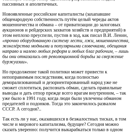
пассивных и аполитичных.
Новоявленные российские капиталисты (захапавшие
общенародную собственность путём целый череды актов
мошенничества и обмана – от приватизации до залоговых
аукционов и рейдерских захватов хозяйств и предприятий) в
этом неплохо преуспели, пустив в ход, как писал В.И. Ленин,
«прочно оборудованную систему лести, лжи, мошенничества,
жонглёрства модными и популярными словечками, обещания
направо и налево любых реформ и любых благ рабочим, – лишь
бы они отказались от революционной борьбы за свержение
буржуазии»
.
Но продолжение такой политики может привести к
непоправимым последствиям, когда полностью
деморализованный и дезориентированный народ уже не
сможет сплотиться, распознать обман, сделать правильные
выводы и дать отпор прежде всего врагам внутренним, – так
уже было в 1991 году, когда люди были увлечены обманом
предателей и подонков. Тогда это закончилось развалом
СССР. А сегодня?..
Так есть ли у нас, оказавшихся в безжалостных тисках, в том
числе и мирового капитализма, будущее? Сегодня можно
сказать уверенно: получится выкарабкаться только в одном