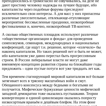
преподносились и громогласно не озвучивались, на деле не
дают простому человеку надежды на лучшее будущее, ибо
капиталисты через подобные форумы преследуют
исключительно свои интересы. А для масс у них припасены
различные увеселительные, отвлекающе-отупляющие
мероприятия: бессмысленные праздники, низкопробные
фестивальчики и, конечно, низкопробный ТВ-контент.
А сколько общественных площадок используют различные
«общественные организации и фонды» для проведения
симпозиумов, семинаров, международных и национальных
конференций, где ищут т.н. решение, которое «излечило» бы
наконец капитализм. Но таких решений нет и быть не может,
ибо капитализм уже давно перестал быть прогрессивным
строем. В России либеральные власти не могут даже
вменяемую концепцию развития страны на ближайшие годы
предложить – одни пустые потуги вот уже тридцать лет как.
Тем временем стагнирующий мировой капитализм всё больше
затягивает всех в трясину масштабных войн и смут.
Обещанного консенсуса между бедными и богатыми не
получается. Мифические буржуазные ценности мифической
западной демократии тоже оказались пустышками. Теории
конвергенции и единой цивилизации оказались попросту
низкосортным враньём и дешёвым блефом. На этом фоне