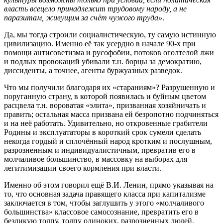
власть всецело принадлежит трудовому народу, а не
паразитам, живущим за счёт чужого труда»
.
Да, мы тогда строили социалистическую, ту самую истинную
цивилизацию. Именно её так усердно в начале 90-х при
помощи антисоветизма и русофобии, потоков оголтелой лжи
и подлых провокаций убивали т.н. борцы за демократию,
диссиденты, а точнее, агенты буржуазных разведок.
Что мы получили благодаря их «стараниям»? Разрушенную и
поруганную страну, в которой появилась и буйным цветом
расцвела т.н. вороватая «элита», призванная хозяйничать и
править; остальная масса призвана ей безропотно подчиняться
и на неё работать. Удивительно, но откровенные грабители
Родины и эксплуататоры в короткий срок сумели сделать
некогда гордый и сплочённый народ кротким и послушным,
разрозненным и индивидуалистичным, превратив его в
молчаливое большинство, в массовку на выборах для
легитимизации своего кормления при власти.
Именно об этом говорил ещё В.И. Ленин, прямо указывая на
то, что основная задача правящего класса при капитализме
заключается в том, чтобы заглушить у этого «молчаливого
большинства» классовое самосознание, превратить его в
безликую толпу, толпу одиноких, разрозненных людей,