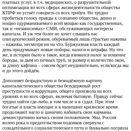
платных услуг, в т.ч. медицинских, о разрушительной
оптимизации во всех сферах жизнедеятельности общества
КПРФ не устаёт говорить со всех трибун. Но трудно
пробиться голосу правды к сознанию общества, денно и
нощно одурманиваемого всей мощью как государственных,
так и «независимых» СМИ, обслуживающих интересы
капитала. И уж тем более не хочет слышать нас
олигархический режим, обуреваемый лишь страстью наживы
– наживы, несмотря ни на что. Буржуазная власть каждый
день придумывает новые поборы, налоги и штрафы. Ну что
же, в истории было и такое, когда взимался налог за ношение
бороды, за дым из печных труб, за размер и количество окон,
за длину кафтана – совсем будет неудивительно, если/когда мы
и до этого дойдём.
Дополняет безрадостную и безнадёжную картину
капиталистического общества безудержный рост
преступности и коррупции, общего произвола на всех
уровнях и во всех сферах, включая бытовую. Правду сейчас
трудно найти где-либо, в том числе и в судах. При этом
богатые и власть имущие и в нынешнее кризисное время
продолжают нагло и цинично набивать свои карманы,
демонстративно кичась своим положением. Увы, Россия
волею рока и предательством подонков свернула с
созидательного социалистического пути и буквально погрязла