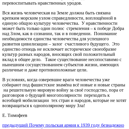
перевоспитывать нравственных уродов.
Вся жизнь человеческая на Земле должна быть связана
крепким морским узлом справедливости, воплощённой в
единую общую культуру человечества. У нравственности
может быть только один полюс стремления – к победе Добра
над Злом, как в сознании, так и в поведении. Понимание
необходимости единства человечества для успешного
развития цивилизации – залог счастливого будущего. Это
единство отнюдь не исключает историческое своеобразие
культур разных народов, вносящих свой положительный
вклад в общее дело. Такое существование несопоставимо с
нынешним сосуществованием субъектов жизни, имеющих
различные и даже противоположные цели.
В условиях, когда озверевшие враги человечества уже
собирают под фашистские знамёна всё новые и новые страны
на решительную мировую войну за своё господство, пора от
разговоров о будущей многополярности переходить к
всеобщей мобилизации тех стран и народов, которые не хотят
возвращаться к однополярному миру Зла!
Е. Тимофеев
Навигация
Предыдущий
предыдущий
Почему польская армия к 1939 году безнадежно