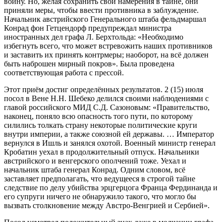
войну. Но, желая сохранить свои намерения в тайне, они
приняли меры, чтобы ввести противника в заблуждение.
Начальник австрийского Генерального штаба фельдмаршал
Конрад фон Гетцендорф предупреждал министра
иностранных дел графа Л. Берхтольда: «Необходимо
избегнуть всего, что может встревожить наших противников
и заставить их принять контрмеры; наоборот, на всё должен
быть наброшен мирный покров». Была проведена
соответствующая работа с прессой.
Этот приём достиг определённых результатов. 2 (15) июля
посол в Вене Н.Н. Шебеко делился своими наблюдениями с
главой российского МИД С.Д. Сазоновым: «Правительство,
наконец, поняло всю опасность того пути, по которому
силились толкать страну некоторые политические круги
внутри империи, а также союзной ей державы. … Император
вернулся в Ишль и занялся охотой. Военный министр генерал
Кробатин уехал в продолжительный отпуск. Начальники
австрийского и венгерского ополчений тоже. Уехал и
начальник штаба генерал Конрад. Одним словом, всё
заставляет предполагать, что ведущееся в строгой тайне
следствие по делу убийства эрцгерцога Франца Фердинанда и
его супруги ничего не обнаружило такого, что могло бы
вызвать столкновение между Австро-Венгрией и Сербией».