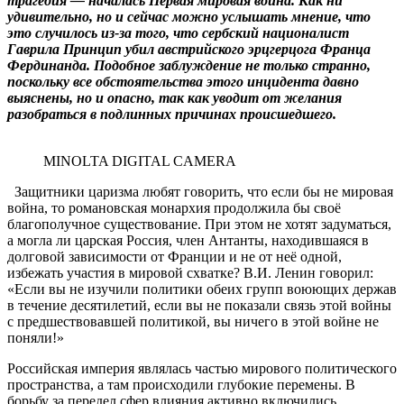
трагедия — началась Первая мировая война. Как ни
удивительно, но и сейчас можно услышать мнение, что
это случилось из-за того, что сербский националист
Гаврила Принцип убил австрийского эрцгерцога Франца
Фердинанда. Подобное заблуждение не только странно,
поскольку все обстоятельства этого инцидента давно
выяснены, но и опасно, так как уводит от желания
разобраться в подлинных причинах происшедшего.
MINOLTA DIGITAL CAMERA
Защитники царизма любят говорить, что если бы не мировая
война, то романовская монархия продолжила бы своё
благополучное существование. При этом не хотят задуматься,
а могла ли царская Россия, член Антанты, находившаяся в
долговой зависимости от Франции и не от неё одной,
избежать участия в мировой схватке? В.И. Ленин говорил:
«Если вы не изучили политики обеих групп воюющих держав
в течение десятилетий, если вы не показали связь этой войны
с предшествовавшей политикой, вы ничего в этой войне не
поняли!»
Российская империя являлась частью мирового политического
пространства, а там происходили глубокие перемены. В
борьбу за передел сфер влияния активно включились