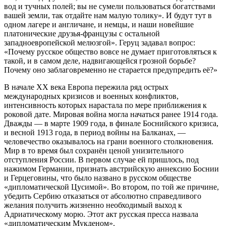
вод и тучных полей; вы не сумели пользоваться богатствами
вашей земли, так отдайте нам малую толику». И будут тут в
одном лагере и англичане, и немцы, и наши новейшие
платонические друзья-французы с остальной
западноевропейской мелюзгой». Геруц задавал вопрос:
«Почему русское общество вовсе не думает приготовляться к
такой, и в самом деле, надвигающейся грозной борьбе?
Почему оно заблаговременно не старается предупредить её?»
В начале XX века Европа пережила ряд острых
международных кризисов и военных конфликтов,
интенсивность которых нарастала по мере приближения к
роковой дате. Мировая война могла начаться ранее 1914 года.
Дважды — в марте 1909 года, в финале Боснийского кризиса,
и весной 1913 года, в период войны на Балканах, —
человечество оказывалось на грани военного столкновения.
Мир в то время был сохранён ценой унизительного
отступления России. В первом случае ей пришлось, под
нажимом Германии, признать австрийскую аннексию Боснии
и Герцеговины, что было названо в русском обществе
«дипломатической Цусимой». Во втором, по той же причине,
убедить Сербию отказаться от абсолютно справедливого
желания получить жизненно необходимый выход к
Адриатическому морю. Этот акт русская пресса назвала
«дипломатическим Мукденом».