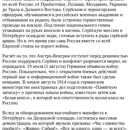
по всей России: от Прибалтики, Польши, Молдавии, Украины
до Урала и Дальнего Востока. Сербским и черногорским
офицерам, обучавшимся в российских военных академиях и
отбывавшим на родину, были устроены торжественные
проводы на вокзале. Под пение национального гимна
уезжавших на руках вносили в вагоны. Сербскую миссию в
Петербурге осаждали люди, готовые вступить в ряды сербской
армии. Но в это время уже сама Россия вместе со всей
Европой стояла на пороге войны.
Расчёт на то, что Австро-Венгрия отступит перед решимостью
России поддержать Сербию и конфликт разрешится мирно, не
оправдался. 19 июля (1 августа) Германия объявила войну
России. Показательно, что с открытием боевых действий
первый шаг в информационной войне также был сделан
немцами. В начале августа 1914 года в германском
министерстве иностранных дел подготовили «Памятную
записку» о причинах начала войны, известную затем как
«Белая книга», в которой вся ответственность возлагалась на
Россию.
Вслед за обнародованием высочайшего манифеста в
Петербурге, на Дворцовой площади, состоялась массовая
демонстрация, на которой звучали призывы: «Час славянства
пробил!», «Живио, Србия!», «Все за одного, один — за всех!»,