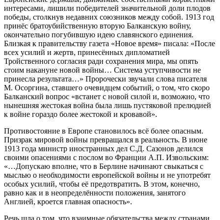
интересами, лишили победителей значительной доли плодов
победы, столкнув недавних союзников между собой. 1913 год
принёс братоубийственную вторую Балканскую войну,
окончательно погубившую идею славянского единения.
Близкая к правительству газета «Новое время» писала: «После
всех усилий и жертв, принесённых дипломатией
Тройственного согласия ради сохранения мира, мы опять
стоим накануне новой войны… Система уступчивости не
принесла результата…» Пророчески звучали слова писателя
М. Осоргина, ставшего очевидцем событий, о том, что скоро
Балканский вопрос «встанет с новой силой и, возможно, что
нынешняя жестокая война была лишь пустяковой прелюдией
к войне гораздо более жестокой и кровавой».
Противостояние в Европе становилось всё более опасным.
Призрак мировой войны превращался в реальность. В июне
1913 года министр иностранных дел С.Д. Сазонов делился
своими опасениями с послом во Франции А.П. Извольским:
«…Допускаю вполне, что в Берлине начинают свыкаться с
мыслью о необходимости европейской войны и не употребят
особых усилий, чтобы её предотвратить. В этом, конечно,
равно как и в неопределённости положения, занятого
Англией, кроется главная опасность».
Речь шла о том, что взаимные обязательства между странами