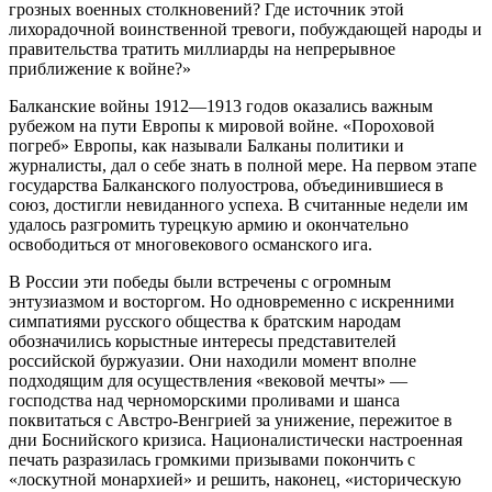
грозных военных столкновений? Где источник этой
лихорадочной воинственной тревоги, побуждающей народы и
правительства тратить миллиарды на непрерывное
приближение к войне?»
Балканские войны 1912—1913 годов оказались важным
рубежом на пути Европы к мировой войне. «Пороховой
погреб» Европы, как называли Балканы политики и
журналисты, дал о себе знать в полной мере. На первом этапе
государства Балканского полуострова, объединившиеся в
союз, достигли невиданного успеха. В считанные недели им
удалось разгромить турецкую армию и окончательно
освободиться от многовекового османского ига.
В России эти победы были встречены с огромным
энтузиазмом и восторгом. Но одновременно с искренними
симпатиями русского общества к братским народам
обозначились корыстные интересы представителей
российской буржуазии. Они находили момент вполне
подходящим для осуществления «вековой мечты» —
господства над черноморскими проливами и шанса
поквитаться с Австро-Венгрией за унижение, пережитое в
дни Боснийского кризиса. Националистически настроенная
печать разразилась громкими призывами покончить с
«лоскутной монархией» и решить, наконец, «историческую