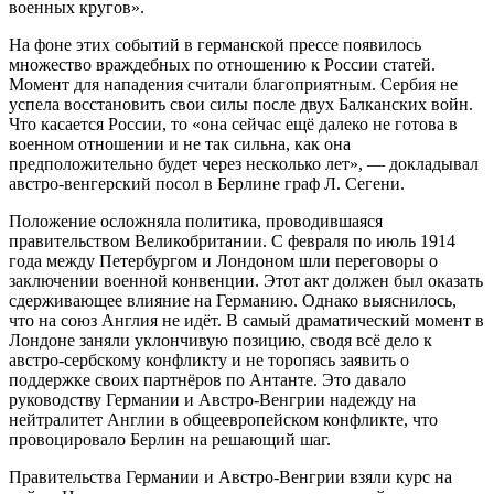
военных кругов».
На фоне этих событий в германской прессе появилось
множество враждебных по отношению к России статей.
Момент для нападения считали благоприятным. Сербия не
успела восстановить свои силы после двух Балканских войн.
Что касается России, то «она сейчас ещё далеко не готова в
военном отношении и не так сильна, как она
предположительно будет через несколько лет», — докладывал
австро-венгерский посол в Берлине граф Л. Сегени.
Положение осложняла политика, проводившаяся
правительством Великобритании. С февраля по июль 1914
года между Петербургом и Лондоном шли переговоры о
заключении военной конвенции. Этот акт должен был оказать
сдерживающее влияние на Германию. Однако выяснилось,
что на союз Англия не идёт. В самый драматический момент в
Лондоне заняли уклончивую позицию, сводя всё дело к
австро-сербскому конфликту и не торопясь заявить о
поддержке своих партнёров по Антанте. Это давало
руководству Германии и Австро-Венгрии надежду на
нейтралитет Англии в общеевропейском конфликте, что
провоцировало Берлин на решающий шаг.
Правительства Германии и Австро-Венгрии взяли курс на