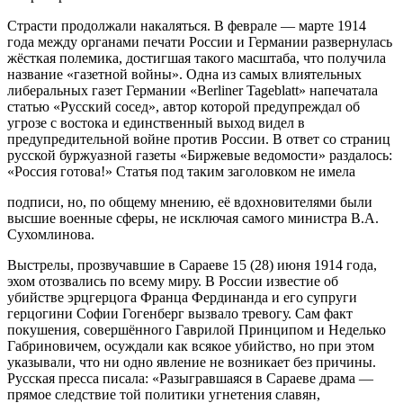
Страсти продолжали накаляться. В феврале — марте 1914
года между органами печати России и Германии развернулась
жёсткая полемика, достигшая такого масштаба, что получила
название «газетной войны». Одна из самых влиятельных
либеральных газет Германии «Berliner Tageblatt» напечатала
статью «Русский сосед», автор которой предупреждал об
угрозе с востока и единственный выход видел в
предупредительной войне против России. В ответ со страниц
русской буржуазной газеты «Биржевые ведомости» раздалось:
«Россия готова!» Статья под таким заголовком не имела
подписи, но, по общему мнению, её вдохновителями были
высшие военные сферы, не исключая самого министра В.А.
Сухомлинова.
Выстрелы, прозвучавшие в Сараеве 15 (28) июня 1914 года,
эхом отозвались по всему миру. В России известие об
убийстве эрцгерцога Франца Фердинанда и его супруги
герцогини Софии Гогенберг вызвало тревогу. Сам факт
покушения, совершённого Гаврилой Принципом и Неделько
Габриновичем, осуждали как всякое убийство, но при этом
указывали, что ни одно явление не возникает без причины.
Русская пресса писала: «Разыгравшаяся в Сараеве драма —
прямое следствие той политики угнетения славян,