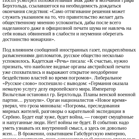
Посол усмотрел положительный знак даже в молчании графа
Берхтольда, ссылавшегося на необходимость дождаться
окончания следствия: «Само оттягивание решения может
служить указанием на то, что правительство желает дать
общественному мнению успокоиться, дабы после всего
наделанного даже в официозной печати шума не навлечь на
себя новых обвинений в слабости и неумении оберегать
достоинство монархии».
Под влиянием сообщений иностранных газет, подкреплённых
разъяснениями дипломатов, русское общество несколько
успокоилось. Кадетская «Речь» писала: «К счастью, нужно
признать, что наиболее видные органы австрийской печати
уже спохватились и выражают открытое неодобрение
бездействию властей во время погромов». Либеральное
«Русское слово» поспешило с выводом: «Германия оказала
немалую услугу делу европейского мира. Император
Вильгельм остановил гр. Берхтольда. Планы венской военной
партии… рухнули». Орган националистов «Новое время»
уверял, что гроза миновала: «Погромы, преследования
мирных жителей, разговоры о карательной экспедиции в
Сербию. Будет ещё хуже, будет война, — говорят смущённые
и напуганные люди. Нет! войны не будет. В событиях надо
уметь узнавать их внутренний смысл, а здесь он довольно
ясен… В брожении, охватившем Габсбургскую империю,