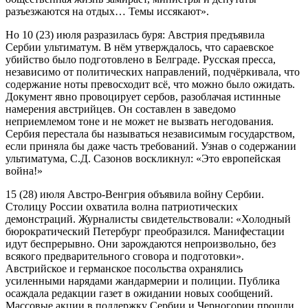
разъезжаются на отдых… Темы иссякают».
Но 10 (23) июля разразилась буря: Австрия предъявила
Сербии ультиматум. В нём утверждалось, что сараевское
убийство было подготовлено в Белграде. Русская пресса,
независимо от политических направлений, подчёркивала, что
содержание ноты превосходит всё, что можно было ожидать.
Документ явно провоцирует сербов, разоблачая истинные
намерения австрийцев. Он составлен в заведомо
неприемлемом тоне и не может не вызвать негодования.
Сербия перестала бы называться независимым государством,
если приняла бы даже часть требований. Узнав о содержании
ультиматума, С.Д. Сазонов воскликнул: «Это европейская
война!»
15 (28) июля Австро-Венгрия объявила войну Сербии.
Столицу России охватила волна патриотических
демонстраций. Журналисты свидетельствовали: «Холодный
бюрократический Петербург преобразился. Манифестации
идут беспрерывно. Они зарождаются непроизвольно, без
всякого предварительного сговора и подготовки».
Австрийское и германское посольства охранялись
усиленными нарядами жандармерии и полиции. Публика
осаждала редакции газет в ожидании новых сообщений.
Массовые акции в поддержку Сербии и Черногории прошли