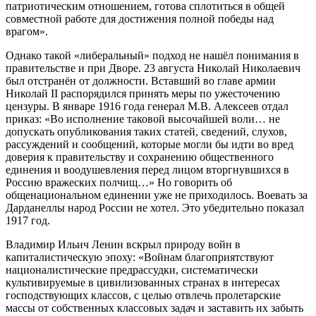
патриотическим отношением, готова сплотиться в общей
совместной работе для достижения полной победы над
врагом».
Однако такой «либеральный» подход не нашёл понимания в
правительстве и при Дворе. 23 августа Николай Николаевич
был отстранён от должности. Вставший во главе армии
Николай II распорядился принять меры по ужесточению
цензуры. В январе 1916 года генерал М.В. Алексеев отдал
приказ: «Во исполнение таковой высочайшей воли… не
допускать опубликования таких статей, сведений, слухов,
рассуждений и сообщений, которые могли бы идти во вред
доверия к правительству и сохранению общественного
единения и воодушевления перед лицом вторгнувшихся в
Россию вражеских полчищ…» Но говорить об
общенациональном единении уже не приходилось. Воевать за
Дарданеллы народ России не хотел. Это убедительно показал
1917 год.
Владимир Ильич Ленин вскрыл природу войн в
капиталистическую эпоху: «Войнам благоприятствуют
националистические предрассудки, систематически
культивируемые в цивилизованных странах в интересах
господствующих классов, с целью отвлечь пролетарские
массы от собственных классовых задач и заставить их забыть