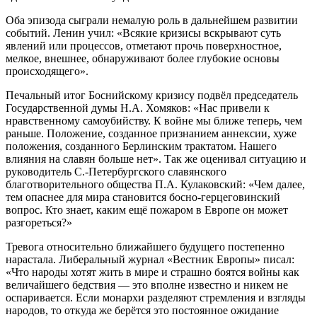
Оба эпизода сыграли немалую роль в дальнейшем развитии
событий. Ленин учил: «Всякие кризисы вскрывают суть
явлений или процессов, отметают прочь поверхностное,
мелкое, внешнее, обнаруживают более глубокие основы
происходящего».
Печальный итог Боснийскому кризису подвёл председатель
Государственной думы Н.А. Хомяков: «Нас привели к
нравственному самоубийству. К войне мы ближе теперь, чем
раньше. Положение, созданное признанием аннексии, хуже
положения, созданного Берлинским трактатом. Нашего
влияния на славян больше нет». Так же оценивал ситуацию и
руководитель С.-Петербургского славянского
благотворительного общества П.А. Кулаковский: «Чем далее,
тем опаснее для мира становится босно-герцеговинский
вопрос. Кто знает, каким ещё пожаром в Европе он может
разгореться?»
Тревога относительно ближайшего будущего постепенно
нарастала. Либеральный журнал «Вестник Европы» писал:
«Что народы хотят жить в мире и страшно боятся войны как
величайшего бедствия — это вполне известно и никем не
оспаривается. Если монархи разделяют стремления и взгляды
народов, то откуда же берётся это постоянное ожидание