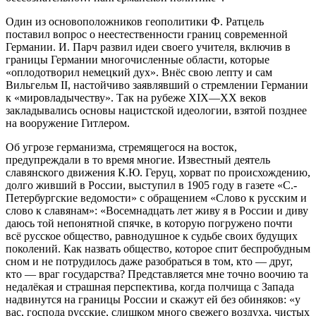
Один из основоположников геополитики Ф. Ратцель
поставил вопрос о неестественности границ современной
Германии. И. Парч развил идеи своего учителя, включив в
границы Германии многочисленные области, которые
«оплодотворил немецкий дух». Внёс свою лепту и сам
Вильгельм II, настойчиво заявлявший о стремлении Германии
к «мировладычеству». Так на рубеже XIX—XX веков
закладывались основы нацистской идеологии, взятой позднее
на вооружение Гитлером.
Об угрозе германизма, стремящегося на восток,
предупреждали в то время многие. Известный деятель
славянского движения К.Ю. Геруц, хорват по происхождению,
долго живший в России, выступил в 1905 году в газете «С.-
Петербургские ведомости» с обращением «Слово к русским и
слово к славянам»: «Восемнадцать лет живу я в России и диву
даюсь той непонятной спячке, в которую погружено почти
всё русское общество, равнодушное к судьбе своих будущих
поколений. Как назвать общество, которое спит беспробудным
сном и не потрудилось даже разобраться в том, кто — друг,
кто — враг государства? Представляется мне точно воочию та
недалёкая и страшная перспектива, когда полчища с Запада
надвинутся на границы России и скажут ей без обиняков: «у
вас, господа русские, слишком много свежего воздуха, чистых