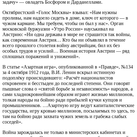
задачу» — овладеть Босфором и Дарданеллами.
Октябристский «Голос Москвы» взывал: «Нам нужны
проливы, нам надоело сидеть в доме, ключ от которого — в
чужом кармане. Мы требуем, чтобы он был у нас». Орган
московской буржуазии «Утро России» науськивал на
Австрию: «Ни одна держава в мире не страшится так войны,
как современная Австрия… Кто бы ни объявлял в течение
всего прошлого столетия войну австрийцам, бил их без
особых трудов и усилий… Военная история Австрии — ряд
сплошных поражений и унижений».
В статье «Азартная игра», опубликованной в «Правде», №134
за 4 октября 1912 года, В.И. Ленин вскрыл истинную
подоплёку происходившего: «Расчёт националистов
откровенен и бесстыден до последней степени. Они говорят
пышные слова о «святой борьбе за независимость» народов, а
сами хладнокровнейшим образом играют жизнью миллионов,
толкая народы на бойню ради прибылей кучки купцов и
промышленников. …Азартную игру ведут капиталистические
государства, игру кровью миллионов, посылаемых то здесь, то
там на бойню ради захвата чужих земель и грабежа слабых
соседей».
Война зарождалась не только в министерских кабинетах и