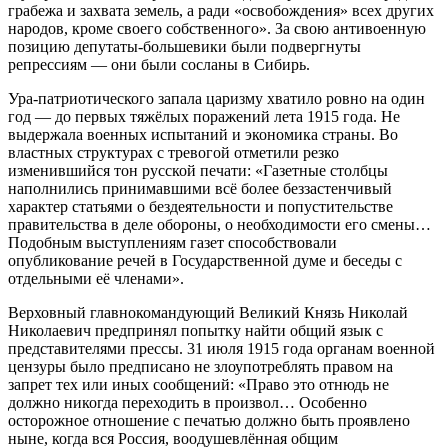
грабежа и захвата земель, а ради «освобождения» всех других
народов, кроме своего собственного». За свою антивоенную
позицию депутаты-большевики были подвергнуты
репрессиям — они были сосланы в Сибирь.
Ура-патриотического запала царизму хватило ровно на один
год — до первых тяжёлых поражений лета 1915 года. Не
выдержала военных испытаний и экономика страны. Во
властных структурах с тревогой отметили резко
изменившийся тон русской печати: «Газетные столбцы
наполнились принимавшими всё более беззастенчивый
характер статьями о бездеятельности и попустительстве
правительства в деле обороны, о необходимости его смены…
Подобным выступлениям газет способствовали
опубликование речей в Государственной думе и беседы с
отдельными её членами».
Верховный главнокомандующий Великий Князь Николай
Николаевич предпринял попытку найти общий язык с
представителями прессы. 31 июля 1915 года органам военной
цензуры было предписано не злоупотреблять правом на
запрет тех или иных сообщений: «Право это отнюдь не
должно никогда переходить в произвол… Особенно
осторожное отношение с печатью должно быть проявлено
ныне, когда вся Россия, воодушевлённая общим