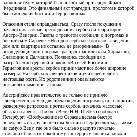
вдохновителем которой был покойный эрцгерцог Франц
Фердинанд. Это финальный акт трагедии, прологом к которой
была аннексия Боснии и Герцеговины».
Опасения стали оправдываться. Сразу после покушения
начались массовые преследования сербов на территории
Австро-Венгрии. Газеты с тревогой сообщали о погромах в
боснийском Сараеве: «Ни одно сербское торговое заведение,
дом или квартира не остались не разорёнными». В
последующие дни погромы распространились на Хорватию,
Славонию и Далмацию. Появились сообщения о
разграблении церквей и школ: «Во всей Боснии и
Герцеговине аресты сербов принимают всё более широкие
размеры. На сербских священников и учителей ведётся
настоящая охота. Их родственники оказываются
поставленными вне закона».
Австрийское правительство не только не приняло
своевременных мер для прекращения погромов, но, напротив,
развернуло репрессии против сербов, начались массовые
обыски и аресты. Посол в Вене Н.Н. Шебеко сообщал в
Петербург: «Возбуждение из Сараева весьма быстро
передалось на другие центры Боснии и Герцеговины, а также
на самую Вену, где оно было сильно раздуто печатью
стоявших близко к покойному эрцгерцогу клерикальных и