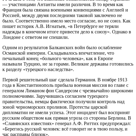
— участницами Антанты имели различия. В то время как
Франция была связана военными конвенциями с Англией и
Россией, между двумя последними таковой заключено не
было. Соответственно имело место согласие, но не союз. Как
пишет историк А.В. Игнатьев, «в Петербурге не теряли
надежды в конечном итоге привести дело к союзу». Однако в
Лондоне с ответом не спешили.
Одним из результатов Балканских войн было ослабление
Османской империи. Складывалось впечатление, что
печальный конец «больного человека», как в Европе
называли Турцию, не за горами. Великие державы готовились
к разделу «турецкого наследства».
Первой решительный шаг сделала Германия. В ноябре 1913
года в Константинополь прибыла военная миссия во главе с
генералом Лиманом фон Сандерсом с чрезвычайно широкими
полномочиями. Заручившись согласием турецкого
правительства, немцы фактически получили контроль над
зоной черноморских проливов. Протесты царской
дипломатии не имели успеха. Этот инцидент был воспринят
русским обществом как прямая угроза со стороны Берлина. В
«Славянских известиях» генерал А.Ф. Риттих предупреждал:
«Берегись русский человек: всё говорит не в твою пользу, и
час расправы близок».