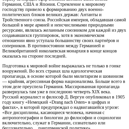
Германия, США и Япония. Стремление к мировому
господству привело к формированию двух военно-
политических блоков великих держав: Антанты и
Тройственного союза. Российская империя, обладавшая самой
большой в мире армией и неисчислимыми природными
ресурсами, являлась желанным союзником для каждой из двух
создававшихся группировок, хотя в экономическом
отношении явно уступала большинству своих партнёров и
соперников. В противостоянии между Германией и
Великобританией николаевская монархия в конце концов
оказалась на стороне последней.
Подготовка к мировой войне выражалась не только в гонке
вооружений. Во всех странах шла идеологическая
пропаганда, в основе которой были милитаризм и шовинизм
— крайняя, агрессивная форма национализма. Больше всего в
этом деле преуспела Германия. Массированная пропаганда
развернулась там уже в последнюю четверть XIX века.
Русский журналист и философ Д. Вергун опубликовал в 1905
году книгу «Немецкий «Drang nach Osten» в цифрах и
фактах», в которой предупреждал о надвигавшейся угрозе:
«Все дисциплины, касающиеся человека, начиная с
антропогеографии и биологии до философии и социологии
включительно, служат в Германии, сознательно или
бессознательно… пангерманской политике».