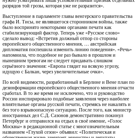
нужно усматривать лишь успокоительный признак отдельных
разрядов той грозы, которая уже не разразится».
Выступление в парламенте главы венгерского правительства
графа И. Тисы, не являвшегося сторонником войны, также
было воспринято некоторыми органами печати как
стабилизирующий фактор. Теперь уже «Русское слово»
сделало вывод: «Встретив должный отпор со стороны
европейского общественного мнения, … австрийская
дипломатия поспешила изменить линию поведения». «Речь»
напомнила, что подобное не раз бывало в прошлом и
нынешним тревогам не следует придавать слишком
серьёзного значения: «Европа глядит на всякую угрозу,
идущую с Балкан, через увеличительные очки».
По всей видимости, разработанный в Берлине и Вене план по
дезинформации европейского общественного мнения отчасти
сработал. В то же время не исключено, что и руководство
России инспирировало подобные заявления через наиболее
влиятельные органы русской печати, стремясь не накалять и
без того взрывоопасную ситуацию. После того, как министр
иностранных дел С.Д. Сазонов демонстративно покинул
Петербург и отправился на отдых в своё имение, «Голос
Москвы» в редакционной статье с многозначительным
названием «Глухой сезон» объявил: «Политическая и
общественная жизнь замирает, министры и депутаты