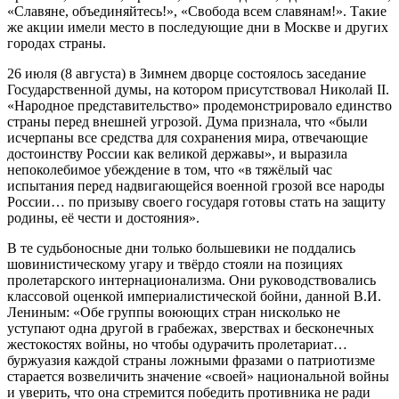
«Славяне, объединяйтесь!», «Свобода всем славянам!». Такие
же акции имели место в последующие дни в Москве и других
городах страны.
26 июля (8 августа) в Зимнем дворце состоялось заседание
Государственной думы, на котором присутствовал Николай II.
«Народное представительство» продемонстрировало единство
страны перед внешней угрозой. Дума признала, что «были
исчерпаны все средства для сохранения мира, отвечающие
достоинству России как великой державы», и выразила
непоколебимое убеждение в том, что «в тяжёлый час
испытания перед надвигающейся военной грозой все народы
России… по призыву своего государя готовы стать на защиту
родины, её чести и достояния».
В те судьбоносные дни только большевики не поддались
шовинистическому угару и твёрдо стояли на позициях
пролетарского интернационализма. Они руководствовались
классовой оценкой империалистической бойни, данной В.И.
Лениным: «Обе группы воюющих стран нисколько не
уступают одна другой в грабежах, зверствах и бесконечных
жестокостях войны, но чтобы одурачить пролетариат…
буржуазия каждой страны ложными фразами о патриотизме
старается возвеличить значение «своей» национальной войны
и уверить, что она стремится победить противника не ради