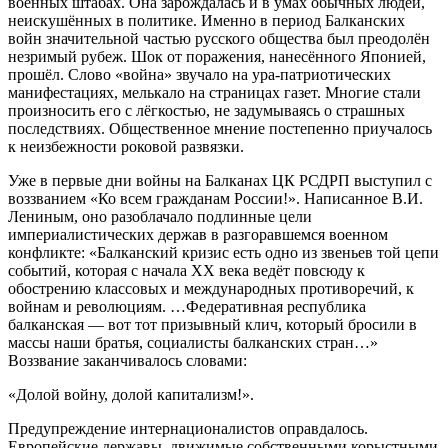
военных штабах. Она зарождалась и в умах обычных людей,
неискушённых в политике. Именно в период Балканских
войн значительной частью русского общества был преодолён
незримый рубеж. Шок от поражения, нанесённого Японией,
прошёл. Слово «война» звучало на ура-патриотических
манифестациях, мелькало на страницах газет. Многие стали
произносить его с лёгкостью, не задумываясь о страшных
последствиях. Общественное мнение постепенно приучалось
к неизбежности роковой развязки.
Уже в первые дни войны на Балканах ЦК РСДРП выступил с
воззванием «Ко всем гражданам России!». Написанное В.И.
Лениным, оно разоблачало подлинные цели
империалистических держав в разгоравшемся военном
конфликте: «Балканский кризис есть одно из звеньев той цепи
событий, которая с начала ХХ века ведёт повсюду к
обострению классовых и международных противоречий, к
войнам и революциям. …Федеративная республика
балканская — вот тот призывный клич, который бросили в
массы наши братья, социалисты балканских стран…»
Воззвание заканчивалось словами:
«Долой войну, долой капитализм!».
Предупреждение интернационалистов оправдалось.
Европейские державы, движимые собственными корыстными