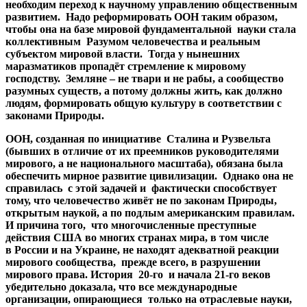
необходим переход к научному управлению общественным
развитием. Надо реформировать ООН таким образом,
чтобы она на базе мировой фундаментальной науки стала
коллективным Разумом человечества и реальным
субъектом мировой власти. Тогда у нынешних
маразматиков пропадёт стремление к мировому
господству. Земляне – не твари и не рабы, а сообщество
разумных существ, а потому должны жить, как должно
людям, формировать общую культуру в соответствии с
законами Природы.
ООН, созданная по инициативе Сталина и Рузвельта
(бывших в отличие от их преемников руководителями
мирового, а не национального масштаба), обязана была
обеспечить мирное развитие цивилизации. Однако она не
справилась с этой задачей и фактически способствует
тому, что человечество живёт не по законам Природы,
открытым наукой, а
по подлым американским правилам.
И причина того, что многочисленные преступные
действия США во многих странах мира, в том числе
в
России и на Украине, не находят адекватной реакции
мирового сообщества, прежде всего, в разрушении
мирового права. История 20-го и начала 21-го веков
убедительно доказала, что все международные
организации, опирающиеся только на отраслевые науки,