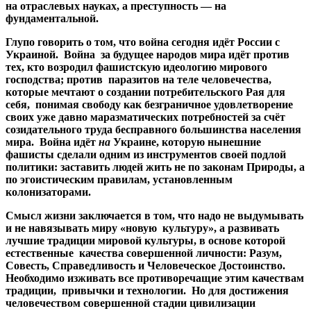
на отраслевых науках, а преступность — на
фундаментальной.
Глупо говорить о том, что война сегодня идёт России с
Украиной. Война за будущее народов мира идёт против
тех, кто возродил фашистскую идеологию мирового
господства; против паразитов на теле человечества,
которые мечтают о создании потребительского Рая для
себя, понимая свободу как безграничное удовлетворение
своих уже давно маразматических потребностей за счёт
созидательного труда бесправного большинства населения
мира. Война идёт
на
Украине, которую нынешние
фашисты сделали одним из инструментов своей подлой
политики: заставить людей жить не по законам Природы, а
по эгоистическим правилам, установленным
колонизаторами.
Смысл жизни заключается в том, что надо не выдумывать
и не навязывать миру «новую культуру», а развивать
лучшие традиции мировой культуры, в основе которой
естественные качества совершенной личности: Разум,
Совесть, Справедливость и Человеческое Достоинство.
Необходимо изживать все противоречащие этим качествам
традиции, привычки и технологии. Но для достижения
человечеством совершенной стадии цивилизации