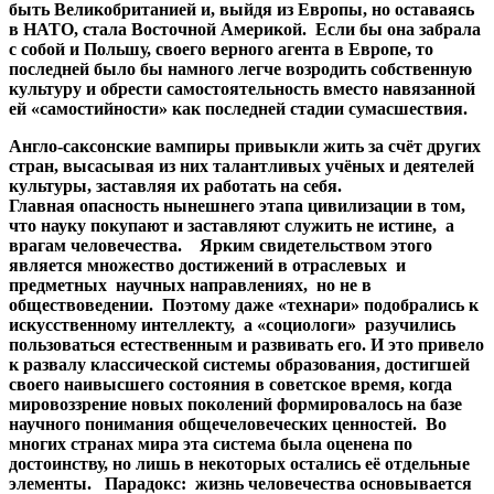
быть Великобританией и, выйдя из Европы, но оставаясь
в НАТО, стала Восточной Америкой. Если бы она забрала
с собой и Польшу, своего верного агента в Европе, то
последней было бы намного легче возродить собственную
культуру и обрести самостоятельность вместо навязанной
ей «самостийности» как последней стадии сумасшествия.
Англо-саксонские вампиры привыкли жить за счёт других
стран, высасывая из них талантливых учёных и деятелей
культуры, заставляя их работать на себя.
Главная опасность нынешнего этапа цивилизации в том,
что науку покупают и заставляют служить не истине, а
врагам человечества. Ярким свидетельством этого
является множество достижений в отраслевых и
предметных научных направлениях, но не в
обществоведении. Поэтому даже «технари» подобрались к
искусственному интеллекту, а «социологи» разучились
пользоваться естественным и развивать его. И это привело
к развалу классической системы образования, достигшей
своего наивысшего состояния в советское время, когда
мировоззрение новых поколений формировалось на базе
научного понимания общечеловеческих ценностей. Во
многих странах мира эта система была оценена по
достоинству, но лишь в некоторых остались её отдельные
элементы. Парадокс: жизнь человечества основывается