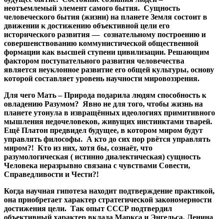
неотъемлемый элемент самого бытия. Сущность
человеческого бытия (жизни) на планете Земля состоит в
движении к достижению объективной цели его
исторического развития — сознательному построению и
совершенствованию коммунистической общественной
формации как высшей ступени цивилизации. Решающим
фактором поступательного развития человечества
является неуклонное развитие его общей культуры, основу
которой составляет уровень научности мировоззрения.
Для чего Мать – Природа подарила людям способность к
овладению Разумом? Явно не для того, чтобы жизнь на
планете утонула в извращённых идеологиях примитивного
мышления недочеловеков, живущих инстинктами тварей.
Ещё Платон предвидел будущее, в котором миром будут
управлять философы. А кто до сих пор рвётся управлять
миром?! Кто из них, хотя бы,
сознаёт, что
разумологическая ( истинно диалектическая) сущность
Человека неразрывно связана с чувствами Совести,
Справедливости и Чести?!
Когда научная гипотеза находит подтверждение практикой,
она приобретает характер стратегической закономерности
достижения цели. Так опыт СССР подтвердил
объективный характер вклада Маркса и Энгельса, Ленина