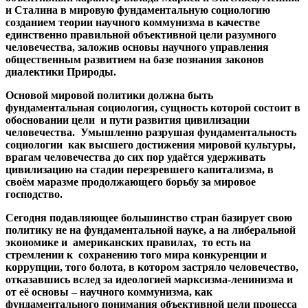
и Сталина в мировую фундаментальную социологию
созданием теории научного коммунизма в качестве
единственно правильной объективной цели разумного
человечества, заложив основы научного управления
общественным развитием на базе познания законов
диалектики Природы.
Основой мировой политики должна быть
фундаментальная социология, сущность которой состоит в
обосновании цели и пути развития цивилизации
человечества. Умышленно разрушая фундаментальность
социологии как высшего достижения мировой культуры,
врагам человечества до сих пор удаётся удерживать
цивилизацию на стадии перезревшего капитализма, в
своём маразме продолжающего борьбу за мировое
господство.
Сегодня подавляющее большинство стран базирует свою
политику не на фундаментальной науке, а на либеральной
экономике и американских правилах, то есть на
стремлении к сохранению того мира конкуренции и
коррупции, того болота, в котором застряло человечество,
отказавшись вслед за идеологией марксизма-ленинизма и
от её основы – научного коммунизма, как
фундаментального понимания объективной цели процесса