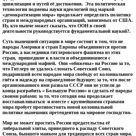
цивилизации и путей её достижения. Эта политическая
технология подмены науки идеологией под маркой
«демократизации мира» продолжает определять политику
стран и международных организаций, зависимых от США.
Ну, кто нынче может сказать, что ООН в своей
деятельности руководствуется фундаментальной наукой?
.
Суть нынешней ситуации в мире состоит в том, что не
народы Америки и стран Европы объединяются против
России, а наследники гитлеровского фашизма из этих
стран, пришедшие к власти и объединившиеся с
международной мафией. Они «обижены» на Россию за то,
что Гитлеру не удалось сломать Советский Союз,
подаривший всем народам мира свободу от колониального
гнёта и надежду на справедливое будущее; за то, что после
организованного ими развала СССР они не успели до
конца разграбить « Большую Россию» и сделать её народы
своими рабами; за то, что сегодня она продолжает
восстанавливаться и вместе с крупнейшими странами
мира пробует противостоять новой колониальной
политике нынешних претендентов на мировое господство.
Мир не может простить России предательства её
либеральной элиты, приведшего к распаду Советского
Союза, бывшего маяком для трудящихся всех стран мира.