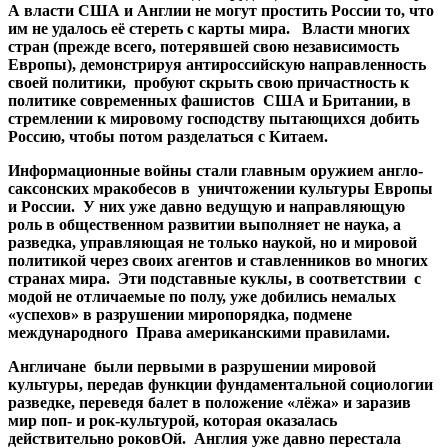
А власти США и Англии не могут простить России то, что
им не удалось её стереть с карты мира. Власти многих
стран (прежде всего, потерявшей свою независимость
Европы), демонстрируя антироссийскую направленность
своей политики, пробуют скрыть свою причастность к
политике современных фашистов США и Британии, в
стремлении к мировому господству пытающихся добить
Россию, чтобы потом разделаться с Китаем.
Информационные войны стали главным оружием англо-
саксонских мракобесов в уничтожении культуры Европы
и России. У них уже давно ведущую и направляющую
роль в общественном развитии выполняет не наука, а
разведка, управляющая не только наукой, но и
мировой
политикой через своих агентов и ставленников во многих
странах мира. Эти подставные куклы, в соответствии с
модой не отличаемые по полу, уже добились немалых
«успехов» в разрушении миропорядка, подмене
международного Права американскими правилами.
Англичане были первыми в разрушении мировой
культуры, передав функции фундаментальной социологии
разведке, переведя балет в положение «лёжа» и заразив
мир поп- и рок-культурой, которая оказалась
действительно роковОй. Англия уже давно перестала