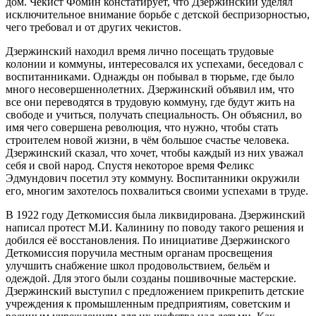
дом. Чекист Фомин констатирует, что Дзержинский уделял
исключительное внимание борьбе с детской беспризорностью,
чего требовал и от других чекистов.
Дзержинский находил время лично посещать трудовые
колонии и коммуны, интересовался их успехами, беседовал с
воспитанниками. Однажды он побывал в тюрьме, где было
много несовершеннолетних. Дзержинский объявил им, что
все они переводятся в трудовую коммуну, где будут жить на
свободе и учиться, получать специальность. Он объяснил, во
имя чего совершена революция, что нужно, чтобы стать
строителем новой жизни, в чём большое счастье человека.
Дзержинский сказал, что хочет, чтобы каждый из них уважал
себя и свой народ. Спустя некоторое время Феликс
Эдмундович посетил эту коммуну. Воспитанники окружили
его, многим захотелось похвалиться своими успехами в труде.
В 1922 году Деткомиссия была ликвидирована. Дзержинский
написал протест М.И. Калинину по поводу такого решения и
добился её восстановления. По инициативе Дзержинского
Деткомиссия поручила местным органам просвещения
улучшить снабжение школ продовольствием, бельём и
одеждой. Для этого были созданы пошивочные мастерские.
Дзержинский выступил с предложением прикрепить детские
учреждения к промышленным предприятиям, советским и