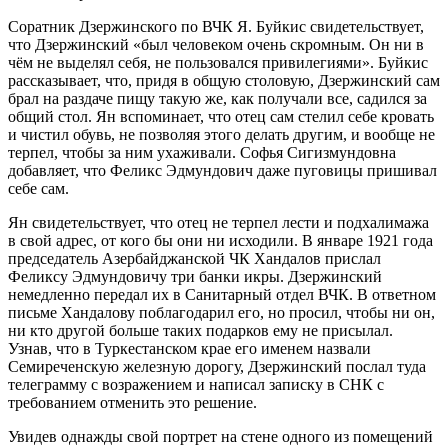
Соратник Дзержинского по ВЧК Я. Буйкис свидетельствует,
что Дзержинский «был человеком очень скромным. Он ни в
чём не выделял себя, не пользовался привилегиями». Буйкис
рассказывает, что, придя в общую столовую, Дзержинский сам
брал на раздаче пищу такую же, как получали все, садился за
общий стол. Ян вспоминает, что отец сам стелил себе кровать
и чистил обувь, не позволяя этого делать другим, и вообще не
терпел, чтобы за ним ухаживали. Софья Сигизмундовна
добавляет, что Феликс Эдмундович даже пуговицы пришивал
себе сам.
Ян свидетельствует, что отец не терпел лести и подхалимажа
в свой адрес, от кого бы они ни исходили. В январе 1921 года
председатель Азербайджанской ЧК Хандалов прислал
Феликсу Эдмундовичу три банки икры. Дзержинский
немедленно передал их в Санитарный отдел ВЧК. В ответном
письме Хандалову поблагодарил его, но просил, чтобы ни он,
ни кто другой больше таких подарков ему не присылал.
Узнав, что в Туркестанском крае его именем назвали
Семиреченскую железную дорогу, Дзержинский послал туда
телеграмму с возражением и написал записку в СНК с
требованием отменить это решение.
Увидев однажды свой портрет на стене одного из помещений