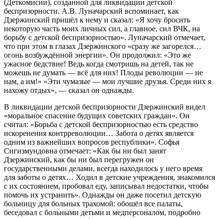
(Деткомисии), созданной для ликвидации детской
беспризорности. А.В. Луначарский вспоминает, как
Дзержинский пришёл к нему и сказал: «Я хочу бросить
некоторую часть моих личных сил, а главное, сил ВЧК, на
борьбу с детской беспризорностью». Луначарский отмечает,
что при этом в глазах Дзержинского «сразу же загорелся…
огонь возбуждённой энергии». Он продолжил: «Это же
ужасное бедствие! Ведь когда смотришь на детей, так не
можешь не думать — всё для них! Плоды революции — не
нам, а им!» «Эти чумазые — мои лучшие друзья. Среди них я
нахожу отдых», — сказал он однажды.
В ликвидации детской беспризорности Дзержинский видел
«моральное спасение будущих советских граждан». Он
считал: «Борьба с детской беспризорностью есть средство
искоренения контрреволюции… Забота о детях является
одним из важнейших вопросов республики». Софья
Сигизмундовна отмечает: «Как бы ни был занят
Дзержинский, как бы ни был перегружен он
государственными делами, всегда находилось у него время
для заботы о детях… Ходил в детские учреждения, знакомился
с их состоянием, пробовал еду, записывал недостатки, чтобы
помочь их устранить». Однажды он даже посетил детскую
больницу для больных трахомой: обошёл все палаты,
беседовал с больными детьми и медперсоналом, подробно