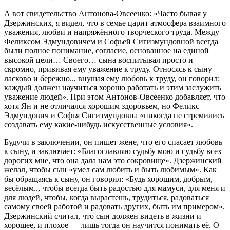
А вот свидетельство Антонова-Овсеенко: «Часто бывая у
Дзержинских, я видел, что в семье царит атмосфера взаимного
уважения, любви и напряжённого творческого труда. Между
Феликсом Эдмундовичем и Софьей Сигизмундовной всегда
были полное понимание, согласие, основанное на единой
высокой цели… Своего… сына воспитывал просто и
скромно, прививая ему уважение к труду. Относясь к сыну
ласково и бережно.., внушая ему любовь к труду, он говорил:
каждый должен научиться хорошо работать и этим заслужить
уважение людей». При этом Антонов-Овсеенко добавляет, что
хотя Ян и не отличался хорошим здоровьем, но Феликс
Эдмундович и Софья Сигизмундовна «никогда не стремились
создавать ему какие-нибудь искусственные условия».
Будучи в заключении, он пишет жене, что его спасает любовь
к сыну, и заключает: «Благославляю судьбу мою и судьбу всех
дорогих мне, что она дала нам это сокровище». Дзержинский
желал, чтобы сын «умел сам любить и быть любимым». Как
бы обращаясь к сыну, он говорил: «Будь хорошим, добрым,
весёлым.., чтобы всегда быть радостью для мамуси, для меня и
для людей, чтобы, когда вырастешь, трудиться, радоваться
самому своей работой и радовать других, быть им примером».
Дзержинский считал, что сын должен видеть в жизни и
хорошее, и плохое — лишь тогда он научится понимать её. О