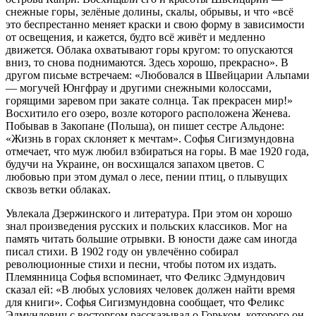
снежные горы, зелёные долины, скалы, обрывы, и что «всё
это беспрестанно меняет краски и свою форму в зависимости
от освещения, и кажется, будто всё живёт и медленно
движется. Облака охватывают горы кругом: то опускаются
вниз, то снова поднимаются. Здесь хорошо, прекрасно». В
другом письме встречаем: «Любовался в Швейцарии Альпами
— могучей Юнгфрау и другими снежными колоссами,
горящими заревом при закате солнца. Так прекрасен мир!»
Восхитило его озеро, возле которого расположена Женева.
Побывав в Закопане (Польша), он пишет сестре Альдоне:
«Жизнь в горах склоняет к мечтам». Софья Сигизмундовна
отмечает, что муж любил взбираться на горы. В мае 1920 года,
будучи на Украине, он восхищался запахом цветов. С
любовью при этом думал о лесе, пении птиц, о плывущих
сквозь ветки облаках.
Увлекала Дзержинского и литература. При этом он хорошо
знал произведения русских и польских классиков. Мог на
память читать большие отрывки. В юности даже сам иногда
писал стихи. В 1902 году он увлечённо собирал
революционные стихи и песни, чтобы потом их издать.
Племянница Софья вспоминает, что Феликс Эдмундович
сказал ей: «В любых условиях человек должен найти время
для книги». Софья Сигизмундовна сообщает, что Феликс
Эдмундович с восторгом рассказывал о Горьком, которого он