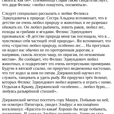
смеялся, как он». Племянница Софья также свидетельствует,
что дядя Феликс «любил пошутить, посмеяться».
Следует специально рассказать о любви Феликса
Эдмундовича к природе. Сестра Альдона вспоминает, что в
детстве он очень любил природу и животных и не разрешал
обижать их. Он любил рыбачить, ловить раков, любил лес,
походы за грибами и ягодами. Феликс Эдмундович
признавался: «В детстве природа меня так поглощала, что я…
чувствовал себя частицей этой природы». Ян вспоминает, что
отец «страстно любил природу, особенно лес… На прогулках
он водил нас обычно не по проторенным дорогам, а
напрямик, сквозь лесную чащу, по оврагам, по нехоженым
местам». Ян сообщает, что Феликс Эдмундович любил
животных, и подкрепляет это очень интересными примерами.
Будучи в вятской ссылке, он приручил медвежонка настолько,
что тот ходил за ним по пятам. Дзержинский научил его
служить, танцевать и удить рыбу. Ян приручил трёх бельчат,
которых Феликс Эдмундович любил кормить и играть с ними.
Отдыхая в Крыму, Дзержинский «особенно… любил бурю,…
любуясь разъярённой стихией».
Дзержинский мечтал посетить гору Машук. Побывав на ней,
он осмотрел Пятигорск, увидел Эльбрус и восхищённо
воскликнул: «Красота-то какая! Хорошо бы везде побывать,
посмотреть. И даже на Эльбрус подняться». Затем он стал