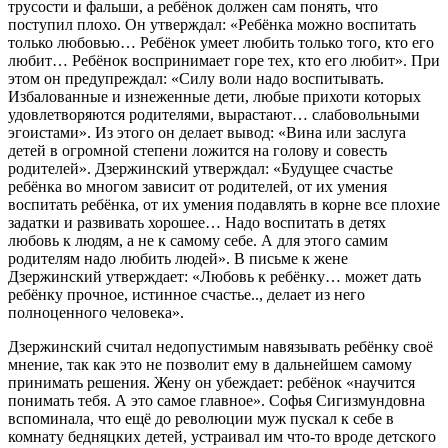
трусости и фальши, а ребёнок должен сам понять, что
поступил плохо. Он утверждал: «Ребёнка можно воспитать
только любовью… Ребёнок умеет любить только того, кто его
любит… Ребёнок воспринимает горе тех, кто его любит». При
этом он предупреждал: «Силу воли надо воспитывать.
Избалованные и изнеженные дети, любые прихоти которых
удовлетворяются родителями, вырастают… слабовольными
эгоистами». Из этого он делает вывод: «Вина или заслуга
детей в огромной степени ложится на голову и совесть
родителей». Дзержинский утверждал: «Будущее счастье
ребёнка во многом зависит от родителей, от их умения
воспитать ребёнка, от их умения подавлять в корне все плохие
задатки и развивать хорошее… Надо воспитать в детях
любовь к людям, а не к самому себе. А для этого самим
родителям надо любить людей». В письме к жене
Дзержинский утверждает: «Любовь к ребёнку… может дать
ребёнку прочное, истинное счастье.., делает из него
полноценного человека».
Дзержинский считал недопустимым навязывать ребёнку своё
мнение, так как это не позволит ему в дальнейшем самому
принимать решения. Жену он убеждает: ребёнок «научится
понимать тебя. А это самое главное». Софья Сигизмундовна
вспоминала, что ещё до революции муж пускал к себе в
комнату бедняцких детей, устраивал им что-то вроде детского