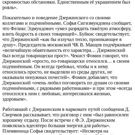
скромностью обстановки. Единственным её украшением был
рояль».
Показательно и поведение Дзержинского со своими
коллегами и подчинёнными. Софья Сигизмундовна сообщает,
что Феликс Эдмундович «умел разрядить тяжёлую атмосферу,
влить бодрость в своих товарищей». Буйкис свидетельствует,
что Дзержинский «как бы излучал тепло, проникающее в
душу». Председатель московской ЧК В. Манцев подчёркивает
«величайшую обаятельность его характера… Дзержинский
был всегда товарищески прост». Чекист Фомин говорит, что
Дзержинский «просто, по-товарищески относился… к своим
подчинённым. Он всегда требовал, чтобы и к нему
относились просто, не выделяли из среды других, не
оказывали ненужных почестей». Фомин добавляет, что
Дзержинский «очень любил поговорить по душам со своими
подчинёнными, с рядовыми работниками» и при этом «всегда
относился к ним с любовью, интересовался жизнью,
здоровьем».
Работавший с Дзержинским в наркомате путей сообщения Д.
Сверчков рассказывает, что разговор с ним «был равносилен
хорошему отдыху. После встречи с Ф.Э. Дзержинским
появлялась вдесятеро большая энергия для работы».
Племянница Софья свидетельствует: «Несмотря на