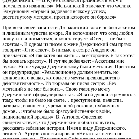
(Дзержинский. — В.Р.) не стыдился признаться в этом и
немедленно извинялся». Менжинский отмечает, что Феликс
Эдмундович «первый радовался всякому успеху,
достигнутому методом, против которого он боролся».
При всей своей занятости Дзержинский вовсе не был аскетом
и лишённым чувства юмора. Ян вспоминает, что отец любил
пошутить и посмеяться, и констатирует: «Отец … не был
аскетом». В одном из писем к жене Дзержинский сам прямо
говорит: «Я не аскет». В письме к сестре Альдоне он
признаётся: «Я так хотел бы жить … всесторонне. Я так хотел
бы познать красоту». И тут же добавляет: «Аскетизм мне
чужд». Но не чужды Дзержинскому были мечтания. При этом
он предупреждал: «Революционер должен мечтать, но
конкретно, о вещах, которые из мечты превращаются в
действительность». Из тюрьмы он писал сестре: «Без
мечтаний я не мог бы жить». Свою главную мечту
Дзержинский сформулировал так: «Я всей душой стремлюсь к
тому, чтобы не было на свете… преступления, пьянства,
разврата, излишеств, чрезмерной роскоши, публичных
домов…; чтобы не было братоубийственных войн,
национальной вражды». В. Антонов-Овсеенко
свидетельствует, что Дзержинский любил пошутить,
рассказать забавные истории. Имея в виду Дзержинского,
чекист А. Артузов констатировал: «Никто так весело не