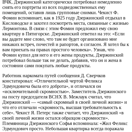
ВЧК, Дзержинский категорически потребовал немедленно
снять его портреты из всех подведомственных ему
помещений, оставив лишь групповые снимки. Чекист Ф.
Фомин вспоминает, как в 1925 году Дзержинский отдыхал в
Кисловодске и захотел посмотреть места, связанные с жизнью
Лермонтова. В связи с этим Фомин предложил ему свою
квартиру в Пятигорске. Дзержинский ответил на это: «Если
вы дадите мне слово, что там не будет организовано мне
никаких встреч, почестей и рапортов, я согласен. Я хотел бы к
вам приехать на правах простого человека». Узнав, что
Фомин купил для него и его жены продукты, Дзержинский
потребовал больше так не делать, добавив, что он и жена в
состоянии сами покупать любые продукты.
Работник наркомата путей сообщения Д. Сверчков
констатировал: «Отличительной чертой Феликса
Эдмундовича была его доброта», и отличался он
«исключительной скромностью». Заместитель Дзержинского
на посту председателя ВСНХ В. Межлаук считал, что
Дзержинский — «самый скромный в своей личной жизни» и
что его отличали «скромность, высшая требовательность к
себе». Чекист Я. Петерс также считает, что Дзержинский «в
своей личной жизни остался образцом скромности».
Племянница Дзержинского Софья вспоминала: «Жил Феликс
Эдмундович просто. Небольшая квартирка всегда поражала