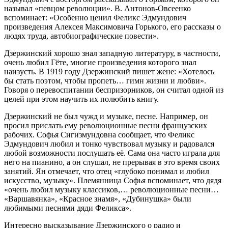
называл «певцом революции». В. Антонов-Овсеенко
вспоминает: «Особенно ценил Феликс Эдмундович
произведения Алексея Максимовича Горького, его рассказы о
людях труда, автобиографические повести».
Дзержинский хорошо знал западную литературу, в частности,
очень любил Гёте, многие произведения которого знал
наизусть. В 1919 году Дзержинский пишет жене: «Хотелось
бы стать поэтом, чтобы пропеть… гимн жизни и любви».
Говоря о перевоспитании беспризорников, он считал одной из
целей при этом научить их полюбить книгу.
Дзержинский не был чужд и музыке, песне. Например, он
просил прислать ему революционные песни французских
рабочих. Софья Сигизмундовна сообщает, что Феликс
Эдмундович любил и тонко чувствовал музыку и радовался
любой возможности послушать её. Сама она часто играла для
него на пианино, а он слушал, не прерывая в это время своих
занятий. Ян отмечает, что отец «глубоко понимал и любил
искусство, музыку». Племянница Софья вспоминает, что дядя
«очень любил музыку классиков,… революционные песни…
«Варшавянка», «Красное знамя», «Дубинушка» были
любимыми песнями дяди Феликса».
Интересно высказывание Дзержинского о радио и