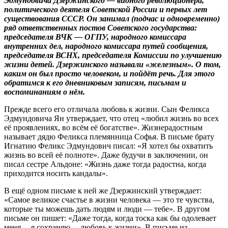
Эдмундовича Дзержинского — видного революционера,
политического деятеля Советской России и первых лет
существования СССР. Он занимал (подчас и одновременно)
ряд ответственных постов Советского государства:
председателя ВЧК — ОГПУ, народного комиссара
внутренних дел, народного комиссара путей сообщения,
председателя ВСНХ, председателя Комиссии по улучшению
жизни детей. Дзержинского называли «железным». О том,
каким он был просто человеком, и пойдёт речь. Для этого
обратимся к его дневниковым записям, письмам и
воспоминаниям о нём.
Прежде всего его отличала любовь к жизни. Сын Феликса
Эдмундовича Ян утверждает, что отец «любил жизнь во всех
её проявлениях, во всём её богатстве». Жизнерадостным
называет дядю Феликса племянница Софья. В письме брату
Игнатию Феликс Эдмундович писал: «Я хотел бы охватить
жизнь во всей её полноте». Даже будучи в заключении, он
писал сестре Альдоне: «Жизнь даже тогда радостна, когда
приходится носить кандалы».
В ещё одном письме к ней же Дзержинский утверждает:
«Самое великое счастье в жизни человека — это те чувства,
которые ты можешь дать людям и люди — тебе». В другом
письме он пишет: «Даже тогда, когда тоска как бы одолевает
меня… я сохраняю… любовь к жизни». В письме из