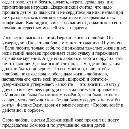
сада: позволял им бегать, шуметь, играть, делал для них
примитивные игрушки. Дзержинский считал, что надо
прощать детям их шалости и не сердиться на них, нельзя при
них раздражаться, нельзя угождать им и закармливать их
конфетами. Как видим, в высказываниях Дзержинского есть
немало интересных мыслей и как педагога.
Интересны высказывания Дзержинского и о любви. Он
утверждал: «Где есть любовь, там нет страдания». И уточнял:
«Если любить только себя, то с приходом тяжёлых жизненных
испытаний человек проклинает свою судьбу и переживает
страшные мучения. А где есть любовь и забота о других, там
нет отчаяния». Дзержинский считал: «Там, где любовь, там
должно быть и доверие». По его мнению, надо, чтобы
«любовь не связывала, а обогащала жизнь любимого,
заставляла его жить всей душой, широкой и богатой».
Дзержинский утверждает: «Любить — это значит… взять у
другого всё лучшее, пробудиться к жизни». Он признаётся:
«Моя жизнь была бы слишком тяжёлой, если было столько
сердец, меня любящих» и «без любящих сердец я не мог бы
жить». Феликс Эдмундович прямо говорит: «Любовь зовёт к
действию, к борьбе».
Свою любовь к детям Дзержинский ярко проявил на посту
председателя Комиссии по улучшению жизни детей