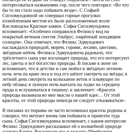
интересоваться названиями гор, после чего повторил: «Во что
бы то ни стало надо побывать везде». С Софьей
Сигизмундовной он совершал горные прогулки:
излюбленным местом их были расположенные возле
Кисловодска Красные камни. Софья Сигизмундовна
вспоминает: «Особенно понравился Феликсу вид на
покрытый вечным снегом Эльбрус, озарённый заходящим
солнцем». Она отмечает, что Феликс Эдмундович
наслаждался природой, морем, горами, лесами, цветами,
звёздным небом. Феликса Эдмундовича радовало, что
трёхлетнего сына уже восхищает природа, что его интересуют
лес, цветы и всё богатство природы. В письме к жене он
вспоминает, что в детстве и сам любил в звёздную летнюю
ночь лечь на краю леса и под его шёпот смотреть на звёзды; в
летний день смотреть на колыхание веток и плывущие по
небу облака; в лунную ночь выехать на лодке на середину
пруда и вслушиваться в тишину; и заключает: «Красота
природы вызывала во мне мысли о нашей идее… От этой
красоты, от этой природы никогда не следует отказываться».
В письмах из тюрьмы он часто вспоминал красоты родины и
говорил, что мечтает вновь там побывать и привезти туда
сына. Софья Сигизмундовна вспоминает, с каким интересом
Феликс Эдмундович рассказывал ей о волшебной природе
острова Капри. Восхищали его и красоты Швейцарии —