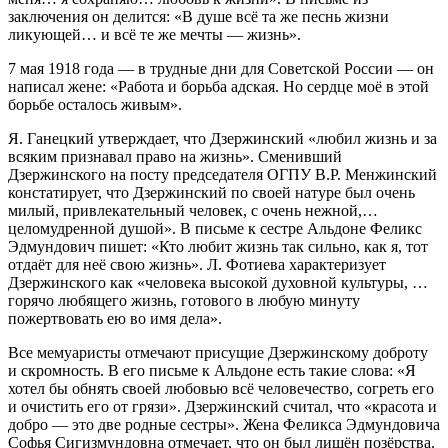
заключения он делится: «В душе всё та же песнь жизни
ликующей… и всё те же мечты — жизнь».
7 мая 1918 года — в трудные дни для Советской России — он
написал жене: «Работа и борьба адская. Но сердце моё в этой
борьбе осталось живым».
Я. Ганецкий утверждает, что Дзержинский «любил жизнь и за
всяким признавал право на жизнь». Сменивший
Дзержинского на посту председателя ОГПУ В.Р. Менжинский
констатирует, что Дзержинский по своей натуре был очень
милый, привлекательный человек, с очень нежной,…
целомудренной душой». В письме к сестре Альдоне Феликс
Эдмундович пишет: «Кто любит жизнь так сильно, как я, тот
отдаёт для неё свою жизнь». Л. Фотиева характеризует
Дзержинского как «человека высокой духовной культуры, …
горячо любящего жизнь, готового в любую минуту
пожертвовать ею во имя дела».
Все мемуаристы отмечают присущие Дзержинскому доброту
и скромность. В его письме к Альдоне есть такие слова: «Я
хотел бы обнять своей любовью всё человечество, согреть его
и очистить его от грязи». Дзержинский считал, что «красота и
добро — это две родные сестры». Жена Феликса Эдмундовича
Софья Сигизмундовна отмечает, что он был лишён позёрства.