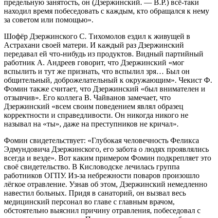
предельную занятость, он (Дзержинский. — В.Р.) всё-таки
находил время побеседовать с каждым, кто обращался к нему
за советом или помощью».
Шофёр Дзержинского С. Тихомолов ездил к живущей в
Астрахани своей матери. И каждый раз Дзержинский
передавал ей что-нибудь из продуктов. Видный партийный
работник А. Андреев говорит, что Дзержинский «мог
вспылить и тут же признать, что вспылил зря… Был он
общительный, доброжелательный к окружающим». Чекист Ф.
Фомин также считает, что Дзержинский «был внимателен и
отзывчив». Его коллега В. Чайванов замечает, что
Дзержинский «всем своим поведением являл образец
корректности и справедливости. Он никогда никого не
называл на «ты», даже на преступников не кричал».
Фомин свидетельствует: «Глубокая человечность Феликса
Эдмундовича Дзержинского, его забота о людях проявлялись
всегда и везде». Вот каким примером Фомин подкрепляет это
своё свидетельство. В Кисловодске лечилась группа
работников ОГПУ. Из-за небрежности поваров произошло
лёгкое отравление. Узнав об этом, Дзержинский немедленно
навестил больных. Придя в санаторий, он вызвал весь
медицинский персонал во главе с главным врачом,
обстоятельно выяснил причину отравления, побеседовал с