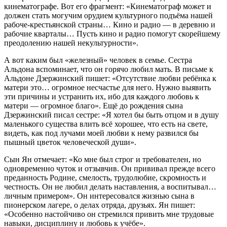
кинематографе. Вот его фрагмент: «Кинематограф может и
должен стать могучим орудием культурного подъёма нашей
рабоче-крестьянской страны… Кино и радио — в деревню и
рабочие кварталы… Пусть кино и радио помогут скорейшему
преодолению нашей некультурности».
А вот каким был «железный» человек в семье. Сестра
Альдона вспоминает, что он горячо любил мать. В письме к
Альдоне Дзержинский пишет: «Отсутствие любви ребёнка к
матери это… огромное несчастье для него. Нужно выявить
эти причины и устранить их, ибо для каждого любовь к
матери — огромное благо». Ещё до рождения сына
Дзержинский писал сестре: «Я хотел бы быть отцом и в душу
маленького существа влить всё хорошее, что есть на свете,
видеть, как под лучами моей любви к нему развился бы
пышный цветок человеческой души».
Сын Ян отмечает: «Ко мне был строг и требователен, но
одновременно чуток и отзывчив. Он прививал прежде всего
преданность Родине, смелость, трудолюбие, скромность и
честность. Он не любил делать наставления, а воспитывал…
личным примером». Он интересовался жизнью сына в
пионерском лагере, о делах отряда, друзьях. Ян пишет:
«Особенно настойчиво он стремился привить мне трудовые
навыки, дисциплину и любовь к учёбе».