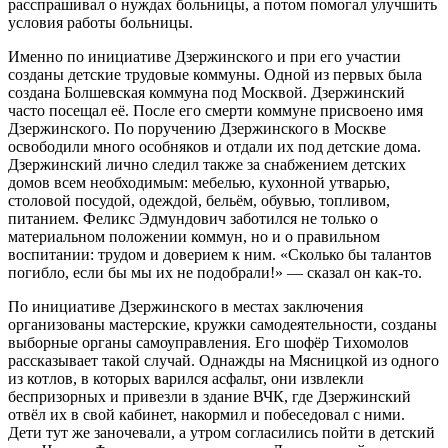
расспрашивал о нуждах больницы, а потом помогал улучшить
условия работы больницы.
Именно по инициативе Дзержинского и при его участии
созданы детские трудовые коммуны. Одной из первых была
создана Болшевская коммуна под Москвой. Дзержинский
часто посещал её. После его смерти коммуне присвоено имя
Дзержинского. По поручению Дзержинского в Москве
освободили много особняков и отдали их под детские дома.
Дзержинский лично следил также за снабжением детских
домов всем необходимым: мебелью, кухонной утварью,
столовой посудой, одеждой, бельём, обувью, топливом,
питанием. Феликс Эдмундович заботился не только о
материальном положении коммун, но и о правильном
воспитании: трудом и доверием к ним. «Сколько бы талантов
погибло, если бы мы их не подобрали!» — сказал он как-то.
По инициативе Дзержинского в местах заключения
организованы мастерские, кружки самодеятельности, созданы
выборные органы самоуправления. Его шофёр Тихомолов
рассказывает такой случай. Однажды на Мясницкой из одного
из котлов, в которых варился асфальт, они извлекли
беспризорных и привезли в здание ВЧК, где Дзержинский
отвёл их в свой кабинет, накормил и побеседовал с ними.
Дети тут же заночевали, а утром согласились пойти в детский