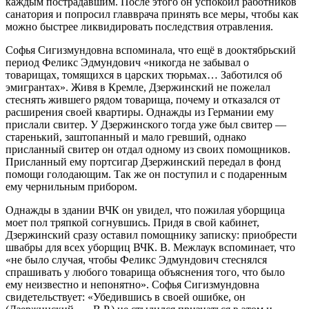
каждым пострадавшим. После этого он успокоил работников
санатория и попросил главврача принять все меры, чтобы как
можно быстрее ликвидировать последствия отравления.
Софья Сигизмундовна вспоминала, что ещё в дооктябрьский
период Феликс Эдмундович «никогда не забывал о
товарищах, томящихся в царских тюрьмах… Заботился об
эмигрантах». Живя в Кремле, Дзержинский не пожелал
стеснять жившего рядом товарища, почему и отказался от
расширения своей квартиры. Однажды из Германии ему
прислали свитер. У Дзержинского тогда уже был свитер —
старенький, заштопанный и мало гревший, однако
присланный свитер он отдал одному из своих помощников.
Присланный ему портсигар Дзержинский передал в фонд
помощи голодающим. Так же он поступил и с подаренным
ему чернильным прибором.
Однажды в здании ВЧК он увидел, что пожилая уборщица
моет пол тряпкой согнувшись. Придя в свой кабинет,
Дзержинский сразу оставил помощнику записку: приобрести
швабры для всех уборщиц ВЧК. В. Межлаук вспоминает, что
«не было случая, чтобы Феликс Эдмундович стеснялся
спрашивать у любого товарища объяснения того, что было
ему неизвестно и непонятно». Софья Сигизмундовна
свидетельствует: «Убедившись в своей ошибке, он