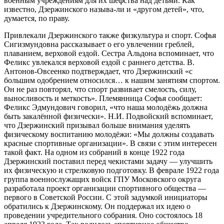
военным учреждениям для их шефства над детьми. Как
известно, Дзержинского называ-ли и «другом детей», что,
думается, по праву.
Привлекали Дзержинского также физкультура и спорт. Софья
Сигизмундовна рассказывает о его увлечении греблей,
плаванием, верховой ездой. Сестра Альдона вспоминает, что
Феликс увлекался верховой ездой с раннего детства. В.
Антонов-Овсеенко подтверждает, что Дзержинский «с
большим одобрением относился… к нашим занятиям спортом.
Он не раз повторял, что спорт развивает смелость, силу,
выносливость и меткость». Племянница Софья сообщает:
Феликс Эдмундович говорил, «что наша молодёжь должна
быть закалённой физически». Н.И. Подвойский вспоминает,
что Дзержинский призывал больше внимания уделять
физическому воспитанию молодёжи: «Мы должны создавать
красные спортивные организации». В связи с этим интересен
такой факт. На одном из собраний в конце 1922 года
Дзержинский поставил перед чекистами задачу — улучшить
их физическую и стрелковую подготовку. В феврале 1922 года
группа военнослужащих войск ГПУ Московского округа
разработала проект организации спортивного общества —
первого в Советской России. С этой задумкой инициаторы
обратились к Дзержинскому. Он поддержал их идею о
проведении учредительного собрания. Оно состоялось 18