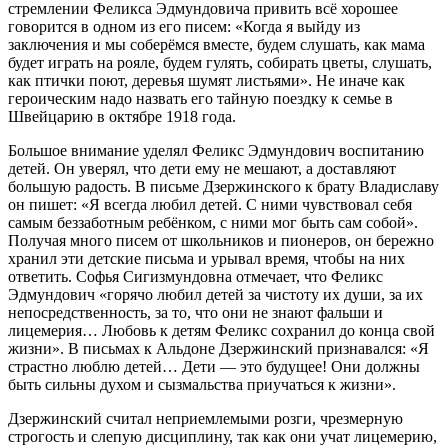
стремлении Феликса Эдмундовича привить всё хорошее
говорится в одном из его писем: «Когда я выйду из
заключения и мы соберёмся вместе, будем слушать, как мама
будет играть на рояле, будем гулять, собирать цветы, слушать,
как птички поют, деревья шумят листьями». Не иначе как
героическим надо назвать его тайную поездку к семье в
Швейцарию в октябре 1918 года.
Большое внимание уделял Феликс Эдмундович воспитанию
детей. Он уверял, что дети ему не мешают, а доставляют
большую радость. В письме Дзержинского к брату Владиславу
он пишет: «Я всегда любил детей. С ними чувствовал себя
самым беззаботным ребёнком, с ними мог быть сам собой».
Получая много писем от школьников и пионеров, он бережно
хранил эти детские письма и урывал время, чтобы на них
ответить. Софья Сигизмундовна отмечает, что Феликс
Эдмундович «горячо любил детей за чистоту их души, за их
непосредственность, за то, что они не знают фальши и
лицемерия… Любовь к детям Феликс сохранил до конца свой
жизни». В письмах к Альдоне Дзержинский признавался: «Я
страстно люблю детей… Дети — это будущее! Они должны
быть сильны духом и сызмальства приучаться к жизни».
Дзержинский считал неприемлемыми розги, чрезмерную
строгость и слепую дисциплину, так как они учат лицемерию,