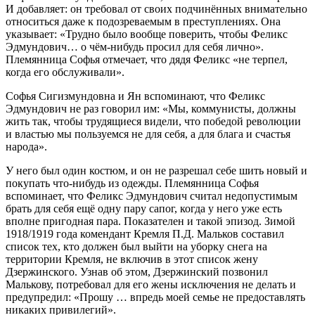
И добавляет: он требовал от своих подчинённых внимательно
относиться даже к подозреваемым в преступлениях. Она
указывает: «Трудно было вообще поверить, чтобы Феликс
Эдмундович… о чём-нибудь просил для себя лично».
Племянница Софья отмечает, что дядя Феликс «не терпел,
когда его обслуживали».
Софья Сигизмундовна и Ян вспоминают, что Феликс
Эдмундович не раз говорил им: «Мы, коммунисты, должны
жить так, чтобы трудящиеся видели, что победой революции
и властью мы пользуемся не для себя, а для блага и счастья
народа».
У него был один костюм, и он не разрешал себе шить новый и
покупать что-нибудь из одежды. Племянница Софья
вспоминает, что Феликс Эдмундович считал недопустимым
брать для себя ещё одну пару сапог, когда у него уже есть
вполне пригодная пара. Показателен и такой эпизод. Зимой
1918/1919 года комендант Кремля П.Д. Мальков составил
список тех, кто должен был выйти на уборку снега на
территории Кремля, не включив в этот список жену
Дзержинского. Узнав об этом, Дзержинский позвонил
Малькову, потребовал для его жены исключения не делать и
предупредил: «Прошу … впредь моей семье не предоставлять
никаких привилегий».