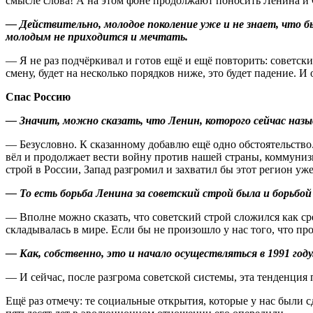
смысле слова! А на этом фоне продолжают поносить Ленина и Ст
— Действительно, молодое поколение уже и не знает, что бы
молодым не приходится и мечтать.
— Я не раз подчёркивал и готов ещё и ещё повторить: советск
смену, будет на несколько порядков ниже, это будет падение. И
Спас Россию
— Значит, можно сказать, что Ленин, которого сейчас называ
— Безусловно. К сказанному добавлю ещё одно обстоятельство. 
вёл и продолжает вести войну против нашей страны, коммуниз
строй в России, Запад разгромил и захватил бы этот регион уж
— То есть борьба Ленина за советский строй была и борьбой
— Вполне можно сказать, что советский строй сложился как с
складывалась в мире. Если бы не произошло у нас того, что п
— Как, собственно, это и начало осуществляться в 1991 год
— И сейчас, после разгрома советской системы, эта тенденция 
Ещё раз отмечу: те социальные открытия, которые у нас были с