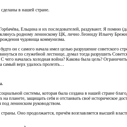
 сделаны в нашей стране.
рбачёва, Ельцина и их последователей, раздувают. Я помню (дав
клянусь родному ленинскому ЦК, лично Леониду Ильичу Брежнев
озрождения чудовища коммунизма.
, будто он с самого начала имел целью разрушение советского ст
винуться по служебной лестнице, думал тогда разрушить Советс
. С чего началась холодная война? Какова была цель? Ограничит
на самый верх удалось пролезть…
и.
социальной системы, которая была создана в нашей стране благо
на планете, защищать себя и отстаивать своё историческое дост
я под ленинским руководством.
страны. Оно продолжается, причём возглавляется высшей власт