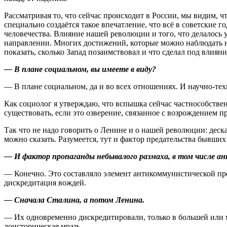
Рассматривая то, что сейчас происходит в России, мы видим, 
специально создаётся такое впечатление, что всё в советские
человечества. Влияние нашей революции и того, что делалось у 
направлении. Многих достижений, которые можно наблюдать на 
показать, сколько Запад позаимствовал и что сделал под влия
— В плане социальном, вы имеете в виду?
— В плане социальном, да и во всех отношениях. И научно-тех
Как социолог я утверждаю, что вспышка сейчас частнособствен
существовать, если это озверение, связанное с возрождением п
Так что не надо говорить о Ленине и о нашей революции: дескат
можно сказать. Разумеется, тут и фактор предательства бывших
— И фактор пропаганды небывалого размаха, в том числе ан
— Конечно. Это составляло элемент антикоммунистической п
дискредитация вождей.
— Сначала Сталина, а потом Ленина.
— Их одновременно дискредитировали, только в большей или м
доисторическая мразь.