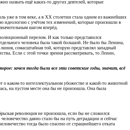
жно назвать ещё каких-то других деятелей, которые
ль уже в том веке, а в XX столетии стала одним из важнейших
ую идеологию с учётом тех изменений, которые произошли в
 значительным шагом вперёд.
волюционный перелом. И как только представился
отдельного человека была такой большой. Не было бы Ленина,
 линия, сомасштабная той, которую представлял западный
тва. Если с этой точки зрения рассматривать, то Ленин,
рое: зачем тогда были все эти советские годы, значит, всё
 о каком-то интеллектуальном убожестве и какой-то животной
ась, на пустом месте она бы не произошла. Она была
рьская революция не произошла, если бы не сложился
человечество давно стало бы на путь дегра­дации и сейчас
человечество тогда было спасено от страшнейшего отката