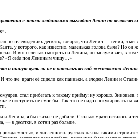
 сравнении с этими людишками выглядит Ленин по человечес
е».
пал по телевидению: дескать, говорят, что Ленин — гений, а мы 
Канта, у которого, как известно, маленькая голова была? Но он 
делал. И вот если так смотреть на Ленина, он заслуживает, в то
те? «Я себя под Лениным чищу…»
ят и пишут чуть ли не о патологической жестокости Ленина ка
 что же, враги её сидели как паиньки, а злодеи Ленин и Сталин
омудрев, стал прибегать к такому приёму: ну хорошо, Зиновьев,
иначе поступить не смог бы. Так что не надо спекулировать на «
ти.
на и Ленина, я бы сказал: не добили. Сколько мрази осталось и т
 — в десятки, в сотни раз больше.
над рождаемостью, и численность русских начала такими стреми