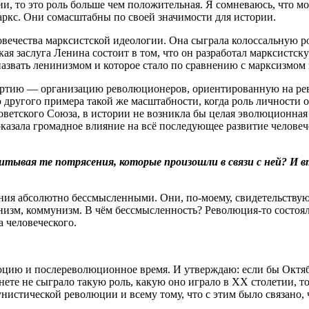
и, то это роль больше чем положительная. Я сомневаюсь, что мо
ркс. Они сомасштабны по своей значимости для истории.
вечества марксистской идеологии. Она сыграла колоссальную ро
я заслуга Ленина состоит в том, что он разработал марксистск
 назвать ленинизмом и которое стало по сравнению с марксизмом
партию — организацию революционеров, ориентиро­ванную на ре
ю другого примера такой же масштабности, когда роль личности 
ветского Союза, в истории не возникла бы целая эволюционная
казала громадное влияние на всё последующее развитие человечес
тывая те потрясения, которые произошли в связи с ней? И вто
ния абсолютно бессмысленными. Они, по-моему, свидетельствуют
инизм, коммунизм. В чём бессмысленность? Революция-то состоял
 человеческого.
цию и послереволюционное время. И утверждаю: если бы Октяб
те не сыграло такую роль, какую оно играло в XX столетии, то 
истической революции и всему тому, что с этим было связано, 