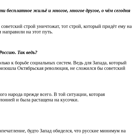
и бесплатное жильё и многое, многое другое, о чём сегодня
 советский строй уничтожат, тот строй, который придёт ему на
и направили на этот путь.
Россию. Так ведь?
олько к борьбе социальных систем. Ведь для Запада, который
оизошла Октябрьская революция, не сложился бы советский
го народа прежде всего. В той ситуации, которая
олонией и была растащена на кусочки.
впечатление, будто Запад обиделся, что русские минимум на