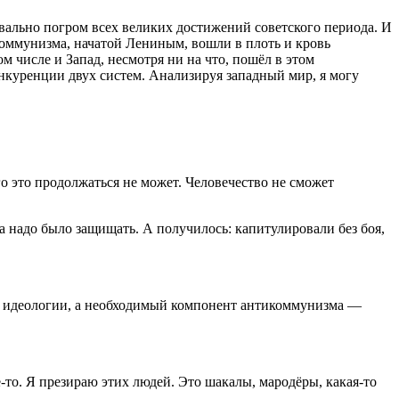
квально погром всех великих достижений советского периода. И
 коммунизма, начатой Лениным, вошли в плоть и кровь
ом числе и Запад, несмотря ни на что, пошёл в этом
онкуренции двух систем. Анализируя западный мир, я могу
о это продолжаться не может. Человечество не сможет
 а надо было защищать. А получилось: капитулиро­вали без боя,
 идеологии, а необходимый компонент антикоммунизма —
то. Я презираю этих людей. Это шакалы, мародёры, какая-то