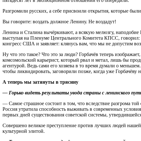
пятьдесят лет в эволюционном отношении его опередили.
Разгромили русских, а себе присвоили открытия, которые были
Вы говорите: воздать должное Ленину. Не воздадут!
Ленина и Сталина вычёркивают, а всякую мелюзгу, наподобие Го
выступая на Пленуме Центрального Комитета КПСС, говорил: 
конгресс США и заявляет: клянусь вам, что мы не допустим в
Ну что это такое? Что это за люди? Горбачёв теперь изображает
комсомольский карьерист, который рвал и метал, лишь бы прод
агентурой. Ведь сами его хозяева в то время думали о меньшем
чтобы ликвидировать, заговорили позже, когда уже Горбачёву 
А теперь мы затянуты в трясину
— Горько видеть результаты увода страны с ленинского пут
— Самое страшное состоит в том, что вследствие разгрома той 
Россия утратила способность выживать в современных условиях 
первых дней существования советской системы, утвердившейс
Совершено великое преступление против лучших людей нашей 
культурной элитой.