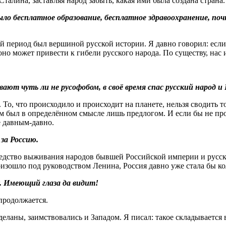
алина, заставляя народ забыть, какая ими была создана страна.
ло бесплатное образование, бесплатное здравоохранение, почт
ий период был вершиной русской истории. Я давно говорил: если
 оно может привести к гибели русского народа. По существу, нас 
ют чуть ли не русофобом, в своё время спас русский народ и 
То, что происходило и происходит на планете, нельзя сводить т
м был в определённом смысле лишь предлогом. И если бы не пр
е давным-давно.
 за Россию.
редство выживания народов бывшей Российской империи и русско
роизошло под руководством Ленина, Россия давно уже стала бы к
у. Имеющий глаза да видит!
продолжается.
деланы, заимствовались и Западом. Я писал: такое складывается 