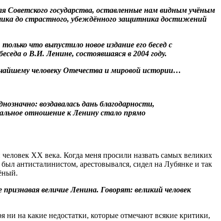
я Советского государства, оставленные нам видным учёным
тчика до страстного, убеждённого защитника достижений
только что выпустило новое издание его бесед с
еда о В.И. Ленине, состоявшаяся в 2004 году.
еличайшему человеку Отечества и мировой истории…
нозначно: воздавалась дань благодарности,
циальное отношение к Ленину стало прямо
й человек XX века. Когда меня просили назвать самых великих
 был антисталинистом, арестовывался, сидел на Лубянке и так
ёный.
 признавая величие Ленина. Говорят: великий человек
 ни на какие недостатки, которые отмечают всякие критики,