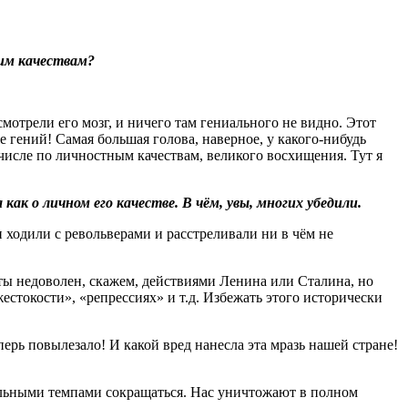
ким качествам?
смотрели его мозг, и ничего там гениального не видно. Этот
же гений! Самая большая голова, наверное, у какого-нибудь
м числе по личностным качествам, великого восхищения. Тут я
к о личном его качестве. В чём, увы, многих убедили.
 ходили с револьверами и расстреливали ни в чём не
 ты недоволен, скажем, действиями Ленина или Сталина, но
жестокости», «репрессиях» и т.д. Избежать этого исторически
еперь повылезало! И какой вред нанесла эта мразь нашей стране!
тельными темпами сокращаться. Нас уничтожают в полном