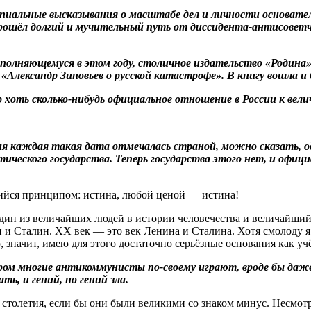
иальные высказывания о масштабе дел и личности основател
 прошёл долгий и мучительный путь от диссидента-антисове
полняющемуся в этом году, столичное издательство «Родина» 
ксандр Зиновьев о русской катастрофе». В книгу вошла и бес
ор хоть сколько-нибудь официальное отношение в России к в
я каждая такая дата отмечалась страной, можно сказать, од
тического государства. Теперь государства этого нет, и офи
щийся принципом: истина, любой ценой — истина!
 один из величайших людей в истории человечества и величайши
 и Сталин. XX век — это век Ленина и Сталина. Хотя смолоду я
ю, значит, имею для этого достаточно серьёзные основания как уч
ором многие антикоммунисты по-своему играют, вроде бы даже
ь, и гений, но гений зла.
олетия, если бы они были великими со знаком минус. Несмотря