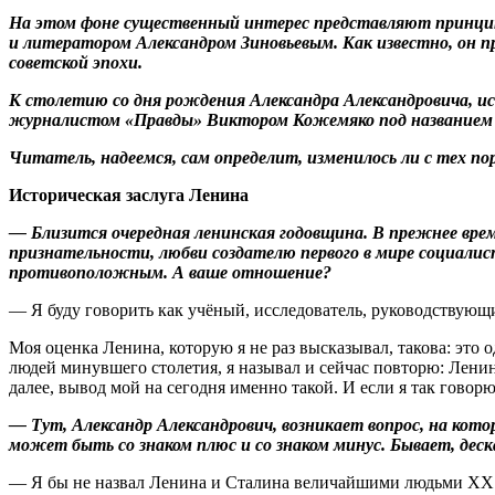
На этом фоне существенный интерес представляют принцип
и литератором Александром Зиновьевым. Как известно, он
советской эпохи.
К столетию со дня рождения Александра Александровича, ис
журналистом «Правды» Виктором Кожемяко под названием «Але
Читатель, надеемся, сам определит, изменилось ли с тех п
Историческая заслуга Ленина
— Близится очередная ленинская годовщина. В прежнее врем
признательности, любви создателю первого в мире социалис
противоположным. А ваше отношение?
— Я буду говорить как учёный, исследователь, руководствую
Моя оценка Ленина, которую я не раз высказывал, такова: это
людей минувшего столетия, я называл и сейчас повторю: Ленин
далее, вывод мой на сегодня именно такой. И если я так говор
— Тут, Александр Александрович, возникает вопрос, на кот
может быть со знаком плюс и со знаком минус. Бывает, дескат
— Я бы не назвал Ленина и Сталина величайшими людьми XX ст