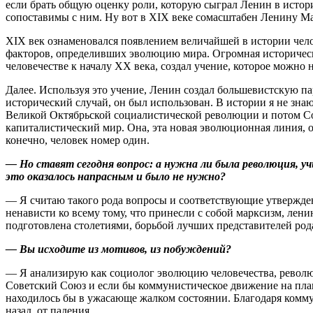
если брать общую оценку роли, которую сыграл Ленин в истори
сопоставимы с ним. Ну вот в XIX веке сомасштабен Ленину Ма
XIX век ознаменовался появлением величайшей в истории чело
факторов, определивших эволюцию мира. Огромная историческа
человечестве к началу XX века, создал учение, которое можно
Далее. Используя это учение, Ленин создал большевистскую 
исторический случай, он был использован. В истории я не зна
Великой Октябрьской социалистической револю­ции и потом Со
капиталистический мир. Она, эта новая эволюционная линия, о
конечно, человек номер один.
— Но ставят сегодня вопрос: а нужна ли была революция, учи
это оказалось напрасным и было не нужно?
— Я считаю такого рода вопросы и соответствующие утвержде
ненависти ко всему тому, что принесли с собой марксизм, лен
подготовлена столетиями, борьбой лучших представителей рода
— Вы исходите из мотивов, из побуждений?
— Я анализирую как социолог эволюцию человечества, револю
Советский Союз и если бы коммунистическое движение на плане
находилось бы в ужасающе жалком состоянии. Благодаря коммун
назад, от падения.