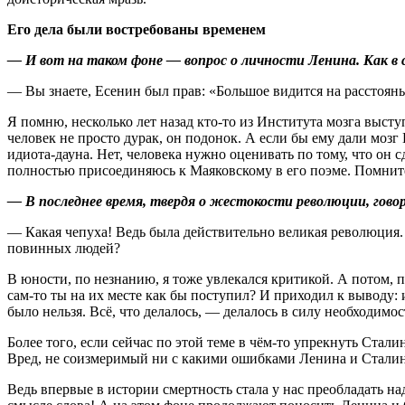
Его дела были востребованы временем
— И вот на таком фоне — вопрос о личности Ленина. Как в
— Вы знаете, Есенин был прав: «Большое видится на расстоянь
Я помню, несколько лет назад кто-то из Института мозга высту
человек не просто дурак, он подонок. А если бы ему дали мозг 
идиота-дауна. Нет, человека нужно оценивать по тому, что он с
полностью присоединяюсь к Маяковскому в его поэме. Помни
— В последнее время, твердя о жестокости революции, говор
— Какая чепуха! Ведь была действительно великая революция. И
повинных людей?
В юности, по незнанию, я тоже увлекался критикой. А потом, п
сам-то ты на их месте как бы поступил? И приходил к выводу: 
было нельзя. Всё, что делалось, — делалось в силу необходимос
Более того, если сейчас по этой теме в чём-то упрекнуть Стали
Вред, не соизмеримый ни с какими ошибками Ленина и Сталина,
Ведь впервые в истории смертность стала у нас преобладать 