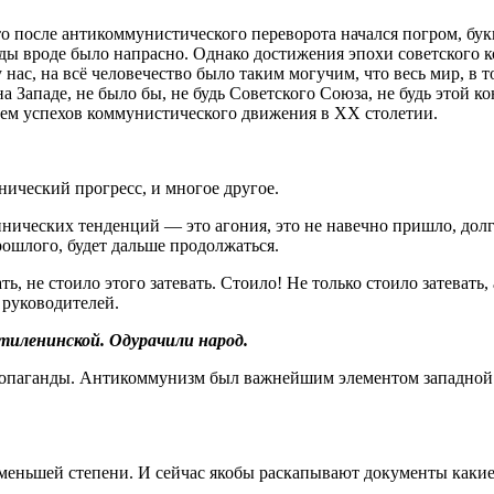
что после антикоммунистического переворота начался погром, бу
 годы вроде было напрасно. Однако достижения эпохи советского
нас, на всё человечество было таким могучим, что весь мир, в т
Западе, не было бы, не будь Советского Союза, не будь этой к
нием успехов коммунистического движения в XX столетии.
нический прогресс, и многое другое.
нических тенденций — это агония, это не навечно пришло, долг
рошлого, будет дальше продолжаться.
ь, не стоило этого затевать. Стоило! Не только стоило затевать,
 руководителей.
тиленинской. Одурачили народ.
ропаганды. Антикоммунизм был важнейшим элементом западной
еньшей степени. И сейчас якобы раскапывают документы какие-