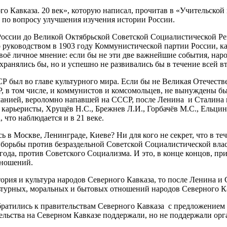
вказа. 20 век», которую написал, прочитав в «Учительской газ
и по вопросу улучшения изучения истории России.
России до Великой Октябрьской Советской Социалистической Ре
руководством в 1903 году Коммунистической партии России, как
своё личное мнение: если бы не эти две важнейшие события, нар
хранялись бы, но и успешно не развивались бы в течение всей в
ыл во главе культурного мира. Если бы не Великая Отечественн
 в том числе, и коммунистов и комсомольцев, не вынуждены бы
манией, вероломно напавшей на СССР, после Ленина и Сталина
карьеристы, Хрущёв Н.С., Брежнев Л.И., Горбачёв М.С., Ельцин 
 что наблюдается и в 21 веке.
 Москве, Ленинграде, Киеве? Ни для кого не секрет, что в те
 борьбы против безраздельной Советской Социалистической влас
года, против Советского Социализма. И это, в конце концов, п
тношений.
ия и культура народов Северного Кавказа, то после Ленина и 
ьтурных, моральных и бытовых отношений народов Северного К
атились к правительствам Северного Кавказа с предложением с
ительства на Северном Кавказе поддержали, но не поддержали ор