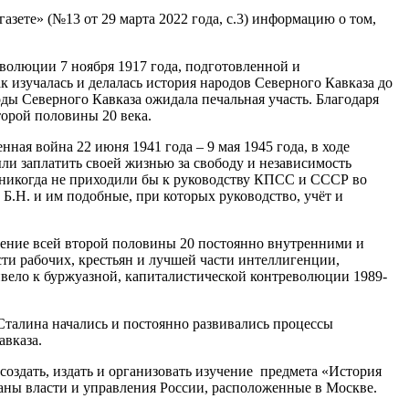
ете» (№13 от 29 марта 2022 года, с.3) информацию о том,
волюции 7 ноября 1917 года, подготовленной и
 изучалась и делалась история народов Северного Кавказа до
оды Северного Кавказа ожидала печальная участь. Благодаря
торой половины 20 века.
ая война 22 июня 1941 года – 9 мая 1945 года, в ходе
ли заплатить своей жизнью за свободу и независимость
 никогда не приходили бы к руководству КПСС и СССР во
Б.Н. и им подобные, при которых руководство, учёт и
чение всей второй половины 20 постоянно внутренними и
ти рабочих, крестьян и лучшей части интеллигенции,
ривело к буржуазной, капиталистической контреволюции 1989-
Сталина начались и постоянно развивались процессы
авказа.
оздать, издать и организовать изучение предмета «История
ганы власти и управления России, расположенные в Москве.