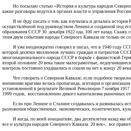
Но посылаю статью «История и культура народов Северного Ка
какие разговоры ведутся в органах власти и управления Росси
Я не буду писать о том, как изучалась и делалась история 
осуществлённой под руководством Ленина и созданной под его 
образования СССР 30 декабря 1922 ода, 100 лет назад. Скажу 
этим двум событиям народы Северного Кавказа не только не со
Я уже неоднократно говорил и писал, что в 1940 году СССР б
которой десятки миллионов лучших граждан и патриотов СССР,
многонационального народа СССР в борьбе с фашистской Гер
второй половине 20 века такие малограмотные, недоучившиеся 
контроль постоянно ухудшались и сошли на нет к концу 20 века,
Что говорить о Северном Кавказе, если подобное творилось в
внешними врагами велась пропаганда, агитация и организация
установленной в результате Великой Революции 7 ноября 1917 
1999 годов, восстановлению дикого капитализма рыночных о
Если при Ленине и Сталине создавалась и развивалась истор
разложения общественных, экономических, политических, кул
И когда, по моей инициативе, два десятилетия назад мы обр
все и культура народов Северного Кавказа. 20 век», все прав