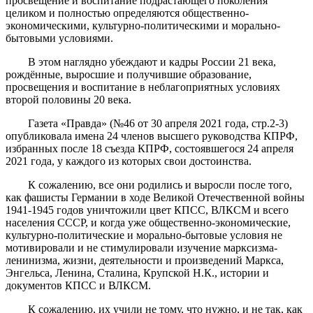
просвещение и воспитание подрастающего поколения
целиком и полностью определяются общественно-
экономическими, культурно-политическими и морально-
бытовыми условиями.
В этом наглядно убеждают и кадры России 21 века,
рождённые, выросшие и получившие образование,
просвещения и воспитание в неблагоприятных условиях
второй половины 20 века.
Газета «Правда» (№46 от 30 апреля 2021 года, стр.2-3)
опубликовала имена 24 членов высшего руководства КПРФ,
избранных после 18 съезда КПРФ, состоявшегося 24 апреля
2021 года, у каждого из которых свои достоинства.
К сожалению, все они родились и выросли после того,
как фашисты Германии в ходе Великой Отечественной войны
1941-1945 годов уничтожили цвет КПСС, ВЛКСМ и всего
населения СССР, и когда уже общественно-экономические,
культурно-политические и морально-бытовые условия не
мотивировали и не стимулировали изучение марксизма-
ленинизма, жизни, деятельности и произведений Маркса,
Энгельса, Ленина, Сталина, Крупской Н.К., истории и
документов КПСС и ВЛКСМ.
К сожалению, их учили не тому, что нужно, и не так, как