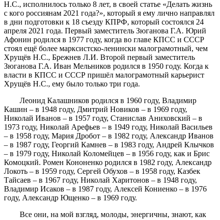
Н.С., исполнилось только 8 лет, в своей статье «Делать жизнь
с кого россиянам 2021 года?», который я ему лично направлял
в дни подготовки к 18 съезду КПРФ, который состоялся 24
апреля 2021 года. Первый заместитель Зюганова Г.А. Юрий
Афонин родился в 1977 году, когда во главе КПСС и СССР
стоял ещё более марксистско-ленински малограмотный, чем
Хрущёв Н.С., Брежнев Л.И. Второй первый заместитель
Зюганова Г.А. Иван Мельников родился в 1950 году. Когда к
власти в КПСС и СССР пришёл малограмотный карьерист
Хрущёв Н.С., ему было только три года.
Леонид Калашников родился в 1960 году, Владимир
Кашин – в 1948 году, Дмитрий Новиков – в 1969 году,
Николай Иванов – в 1957 году, Станислав Аниховский – в
1973 году, Николай Арефьев – в 1949 году, Николай Васильев
– в 1958 году, Мария Дробот – в 1982 году, Александр Иванов
– в 1987 году, Георгий Камнев – в 1983 году, Андрей Клычков
– в 1979 году, Николай Коломейцев – в 1956 году, как и Брис
Комоцкий. Ромен Кононенко родился в 1982 году, Александр
Локоть – в 1959 году, Сергей Обухов – в 1958 году, Казбек
Тайсаев – в 1967 году, Николай Харитонов – в 1948 году,
Владимир Исаков – в 1987 году, Алексей Кониенко – в 1976
году, Александр Ющенко – в 1969 году.
Все они, на мой взгляд, молоды, энергичны, знают, как