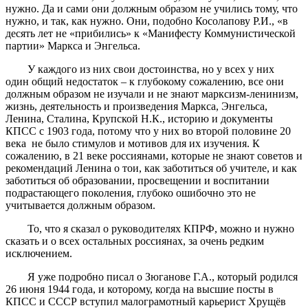
нужно. Да и сами они должным образом не учились тому, что
нужно, и так, как нужно. Они, подобно Косолапову Р.И., «в
десять лет не «прибились» к «Манифесту Коммунистической
партии» Маркса и Энгельса.
У каждого из них свои достоинства, но у всех у них
один общий недостаток – к глубокому сожалению, все они
должным образом не изучали и не знают марксизм-ленинизм,
жизнь, деятельность и произведения Маркса, Энгельса,
Ленина, Сталина, Крупской Н.К., историю и документы
КПСС с 1903 года, потому что у них во второй половине 20
века не было стимулов и мотивов для их изучения. К
сожалению, в 21 веке россиянами, которые не знают советов и
рекомендаций Ленина о тои, как заботиться об учителе, и как
заботиться об образовании, просвещении и воспитании
подрастающего поколения, глубоко ошибочно это не
учитывается должным образом.
То, что я сказал о руководителях КПРФ, можно и нужно
сказать и о всех остальных россиянах, за очень редким
исключением.
Я уже подробно писал о Зюганове Г.А., который родился
26 июня 1944 года, и которому, когда на высшие посты в
КПСС и СССР вступил малограмотный карьерист Хрущёв