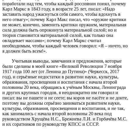
поработали над тем, чтобы каждый россиянин понял, почему
Карл Маркс в 1843 году, в возрасте 25 лет, писал: «Надо
заставить народ ужаснуться себя самого, чтобы вдохнуть в
него отвагу»; почему Карл Макс писал, что «оружие критики
не может, конечно, заменить критики оружием, материальная
сила должна быть опрокинута материальной силой; но и
теория становится материальной силой, как только она
овладевает массами»; почему Карл Маркс считал
необходимым, чтобы каждый человек говорил: «Я – ничто, но
я должен быть всем!».
Учитывая выводы, замечания и предложения, которые
были сделаны в моей книге «Великой Революции 7 ноября
1917 года 100 лет (от Ленина до Путина)» (Черкесск, 2017
год), и серьёзные недостатки в развитии науки, культуры,
образования, просвещения и воспитания с начала второй
половины 20 века, обращаясь к учёным Москвы, Ленинграда
и других крупных городов, я неоднократно им говорил и
писал: вы не пашете и не сеете; вы коров не пасёте и не доите,
поэтому вы должны серьёзно заниматься развитием науки,
культуры, образования, просвещения и воспитания, и не так,
как занимались с начала второй воловины 20 века под
руководством Хрущёва Н.С., Брежнева Л.И. и Горбачёва М.С.
и их соратников по руководству КПСС и СССР.