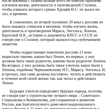
после кончины Сталина больше всего не повезло проблеме
изучения жизни, деятельности и произведений Сталина,
чтобы измазать которого грязью Хрущёв Н.С. не жалел ни
сил, и времени.
К сожалению, во второй половине 20 века у россиян не
было никаких стимулов и мотивов, чтобы изучать жизнь,
деятельность и произведения Маркса, Энгельса, Ленина,
Крупской Н.К., историю и документы КПСС и СССР, не
говоря уже о Сталине, который оказался под глубочаишим
запретом.
Чтобы подрастающее поколение россиян 21 века
вырастало такими, каким был Ленин, во-первых, у них
должны быть такие родители, какими были родители Ленина.
Во-вторых, у них должны быть такие учителя, какие были у
Ленина, подобные Чернышевскому Н.Г., Марксу, Энгельсу. И,
в-третьих, они сами должны постоянно читать и действовать
в течение всей своей жизни так, как читал и действовал
Ленин.
Будущие учителя определяют будущее народа, поэтому,
не говоря уже о строительстве лучшего мира – Советского
Социализма и Коммунизма, для сохранения и развития
России, как благополучного дома многонационального
народа России в 21 веке, по-ленински нужно заботиться о