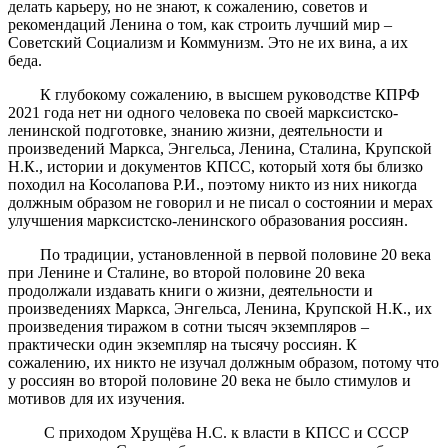
делать карьеру, но не знают, к сожалению, советов и
рекомендаций Ленина о том, как строить лучший мир –
Советский Социализм и Коммунизм. Это не их вина, а их
беда.
К глубокому сожалению, в высшем руководстве КПРФ
2021 года нет ни одного человека по своей марксистско-
ленинской подготовке, знанию жизни, деятельности и
произведений Маркса, Энгельса, Ленина, Сталина, Крупской
Н.К., истории и документов КПСС, который хотя бы близко
походил на Косолапова Р.И., поэтому никто из них никогда
должным образом не говорил и не писал о состоянии и мерах
улучшения марксистско-ленинского образования россиян.
По традиции, установленной в первой половине 20 века
при Ленине и Сталине, во второй половине 20 века
продолжали издавать книги о жизни, деятельности и
произведениях Маркса, Энгельса, Ленина, Крупской Н.К., их
произведения тиражом в сотни тысяч экземпляров –
практически один экземпляр на тысячу россиян. К
сожалению, их никто не изучал должным образом, потому что
у россиян во второй половине 20 века не было стимулов и
мотивов для их изучения.
С приходом Хрущёва Н.С. к власти в КПСС и СССР