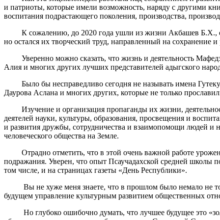
и патриоты, которые имели возможность, наряду с другими кни
воспитания подрастающего поколения, производства, производ
К сожалению, до 2020 года ушли из жизни Акбашев Б.Х., его
но остался их творческий труд, направленный на сохранение и
Уверенно можно сказать, что жизнь и деятельность Мафедзев
Алия и многих других лучших представителей адыгского наро
Было бы несправедливо сегодня не называть имена Гутекуло
Даурова Аслана и многих других, которые не только прославил
Изучение и организация пропаганды их жизни, деятельности, 
деятелей науки, культуры, образования, просвещения и воспита
и развития дружбы, сотрудничества и взаимопомощи людей и н
человеческого общества на Земле.
Отрадно отметить, что в этой очень важной работе уроженцы
подражания. Уверен, что опыт Псаучадахской средней школы п
том числе, и на страницах газеты «День Республики».
Вы не хуже меня знаете, что в прошлом было немало не тольк
будущем управление культурным развитием общественных отн
Но глубоко ошибочно думать, что лучшее будущее это «золотое