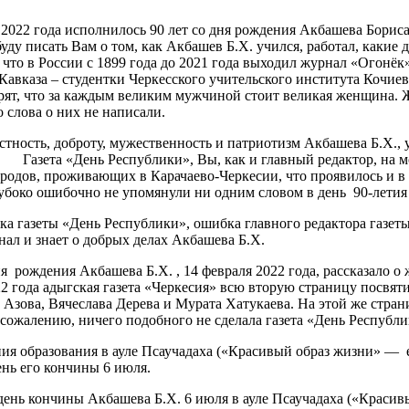
2 года исполнилось 90 лет со дня рождения Акбашева Бориса Х
уду писать Вам о том, как Акбашев Б.Х. учился, работал, какие 
 что в России с 1899 года до 2021 года выходил журнал «Огонёк»
Кавказа – студентки Черкесского учительского института Кочие
рят, что за каждым великим мужчиной стоит великая женщина. Ж
 слова о них не написали.
сть, доброту, мужественность и патриотизм Акбашева Б.Х., ур
. Газета «День Республики», Вы, как и главный редактор, на мо
родов, проживающих в Карачаево-Черкесии, что проявилось и 
убоко ошибочно не упомянули ни одним словом в день 90-летия 
азеты «День Республики», ошибка главного редактора газеты 
ал и знает о добрых делах Акбашева Б.Х.
ождения Акбашева Б.Х. , 14 февраля 2022 года, рассказало о ж
22 года адыгская газета «Черкесия» всю вторую страницу посвят
а Азова, Вячеслава Дерева и Мурата Хатукаева. На этой же стр
ожалению, ничего подобного не сделала газета «День Республик
 образования в ауле Псаучадаха («Красивый образ жизни» — 
ень его кончины 6 июля.
ь кончины Акбашева Б.Х. 6 июля в ауле Псаучадаха («Красивы