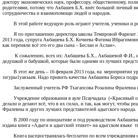
доктору экономических наук, профессору, общественному, пол
родителями, потому что Акбашев Б.Х. внёс большой личный вкла
сотрудничества и взаимопомощи людей и народов.
В этой работе ведущую роль играют учителя, ученики и роди
Я по приглашению директора школы Темировой Фаризат Хами
2013 года, супруга Акбашева Б.Х. Кочиева Фатима Ибрагимовна
как переняли всё это его два сына – Беслан и Аслан».
К сожалению, всех их: Акбашева Б.Х., Акбашевой Ф.И., их с
дедушкой и бабушкой, которые были одними из лучших предста
В этот же день – 16 февраля 2013 года, на мероприятии уро
зэгуры1уакъым. Надо привить качества Акбашева Бориса под
Заслуженный учитель РФ Тхагапсова Розалина Фралевна из а
Учреждение образования в ауле Псаучадаха («Красивый образ
делали и делают всё, что в их силах, и так, как могут, что
Фралевны и других лучших представителей адыгского народа.
В 2000 году по инициативе и под руководством Акбашева Б.
издана книга «Адыги и адыгский этикет» на адыгском языке т
Книга распространялась бесплатно по всем учреждениям нау