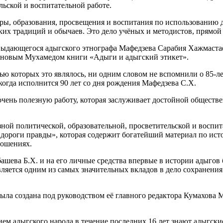
льской и воспитательной работе.
, образования, просвещения и воспитания по использованию д
ских традиций и обычаев. Это дело учёных и методистов, прямой
дающегося адыгского этнографа Мафедзева Сарабия Хажмастафо
уновым Мухамедом книги «Адыги и адыгский этикет».
торых это являлось, ни одним словом не вспомнили о 85-лети
когда исполнится 90 лет со дня рождения Мафедзева С.Х.
 полезную работу, которая заслуживает достойной общественн
политической, образовательной, просветительской и воспитат
 дороги правды», которая содержит богатейший материал по ист
ношениях.
 Б.Х. и на его личные средства впервые в истории адыгов бы
ляется одним из самых значительных вкладов в дело сохранения 
 создана под руководством её главного редактора Кумахова Му
адыгского народа в течение последних 16 лет знают адыгские 