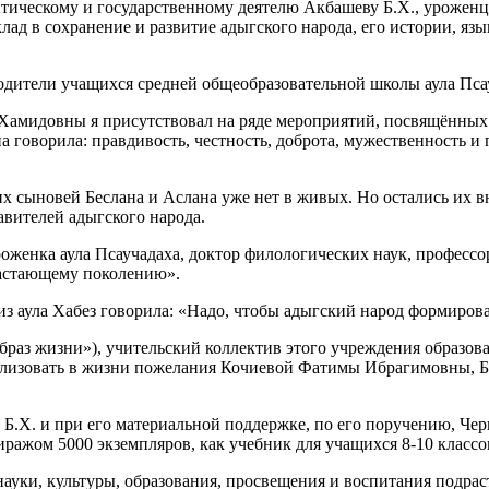
итическому и государственному деятелю Акбашеву Б.Х., уроженц
д в сохранение и развитие адыгского народа, его истории, язык
тели учащихся средней общеобразовательной школы аула Псауч
довны я присутствовал на ряде мероприятий, посвящённых Ак
 говорила: правдивость, честность, доброта, мужественность и 
ыновей Беслана и Аслана уже нет в живых. Но остались их вн
вителей адыгского народа.
женка аула Псаучадаха, доктор филологических наук, профессо
растающему поколению».
ула Хабез говорила: «Надо, чтобы адыгский народ формировал
 жизни»), учительский коллектив этого учреждения образован
бы реализовать в жизни пожелания Кочиевой Фатимы Ибрагимовны
Х. и при его материальной поддержке, по его поручению, Че
иражом 5000 экземпляров, как учебник для учащихся 8-10 класс
ки, культуры, образования, просвещения и воспитания подрас