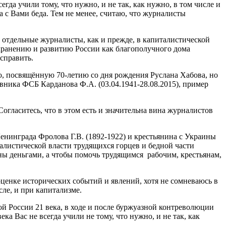
а учили тому, что нужно, и не так, как нужно, в том числе и
а с Вами беда. Тем не менее, считаю, что журналисты
отдельные журналисты, как и прежде, в капиталистической
хранению и развитию России как благополучного дома
справить.
 посвящённую 70-летию со дня рождения Руслана Хабова, но
вника ФСБ Карданова Ф.А. (03.04.1941-28.08.2015), пример
гласитесь, что в этом есть и значительна вина журналистов
нинграда Фролова Г.В. (1892-1922) и крестьянина с Украины
иалистической власти трудящихся горцев и бедной части
аны деньгами, а чтобы помочь трудящимся рабочим, крестьянам,
енке исторических событий и явлений, хотя не сомневаюсь в
ле, и при капитализме.
й России 21 века, в ходе и после буржуазной контреволюции
а Вас не всегда учили не тому, что нужно, и не так, как