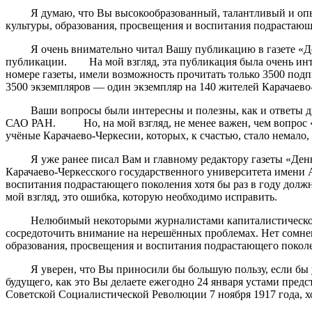
Я думаю, что Вы высокообразованный, талантливый и опытный
культуры, образования, просвещения и воспитания подрастающ
Я очень внимательно читал Вашу публикацию в газете «День 
публикации. На мой взгляд, эта публикация была очень инт
номере газеты, имели возможность прочитать только 3500 подп
3500 экземпляров — один экземпляр на 140 жителей Карачаево-
Ваши вопросы были интересны и полезны, как и ответы дире
САО РАН. Но, на мой взгляд, не менее важен, чем вопрос «Ест
учёные Карачаево-Черкесии, которых, к счастью, стало немало,
Я уже ранее писал Вам и главному редактору газеты «День Р
Карачаево-Черкесского государственного университета имени 
воспитания подрастающего поколения хотя бы раз в году должн
мой взгляд, это ошибка, которую необходимо исправить.
Нелюбимый некоторыми журналистами капиталистической Росс
сосредоточить внимание на нерешённых проблемах. Нет сомнени
образования, просвещения и воспитания подрастающего покол
Я уверен, что Вы приносили бы большую пользу, если бы ус
будущего, как это Вы делаете ежегодно 24 января устами пред
Советской Социалистической Революции 7 ноября 1917 года, хо