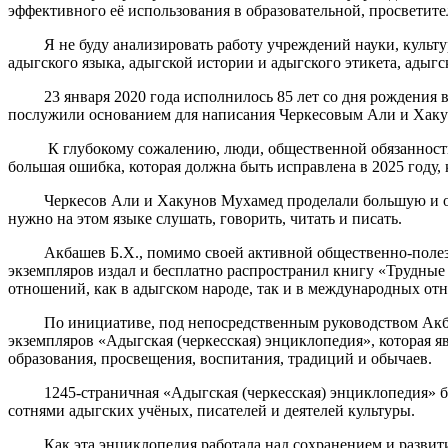
эффективного её использования в образовательной, просветите
Я не буду анализировать работу учреждений науки, культуры
адыгского языка, адыгской истории и адыгского этикета, адыг
23 января 2020 года исполнилось 85 лет со дня рождения вы
послужили основанием для написания Черкесовым Али и Хак
К глубокому сожалению, люди, общественной обязанностью ко
большая ошибка, которая должна быть исправлена в 2025 году, 
Черкесов Али и Хакунов Мухамед проделали большую и очень
нужно на этом языке слушать, говорить, читать и писать.
Акбашев Б.Х., помимо своей активной общественно-полезной 
экземпляров издал и бесплатно распространил книгу «Трудные
отношений, как в адыгском народе, так и в международных от
По инициативе, под непосредственным руководством Акбашева
экземпляров «Адыгская (черкесская) энциклопедия», которая яв
образования, просвещения, воспитания, традиций и обычаев.
1245-страничная «Адыгская (черкесская) энциклопедия» была
сотнями адыгских учёных, писателей и деятелей культуры.
Как эта энциклопедия работала над сохранением и развитием 