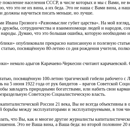
оление населения СССР, в числе которых и мы с Вами, не всегд
 что это не их вина, а их беда. Это не наша с Вами вина, а наш
 и должны научиться писать меньше, но лучше.
Ивана Грозного «Разномыслие губит царства». На мой взгляд, 
ю дружбы, сотрудничества и взаимопомощи людей и народов, со
 народы. Думаю, что это большая ошибка, которую необходимо и
лики» опубликовали прекрасно написанную и полезную статью,
 статью, посвящённую 80-летию со дня рождения учителя, полко
и» немало адыгов Карачаево-Черкесии считают карачаевской. Со
тью, посвящённую 100-летию трагической гибели рабочего с Ле
ь на 5 июня 1922 года от рук бандитов – врагов Советской Соц
 чтобы завладеть природными богатствами, или набить свои карм
 безраздельную Советскую Социалистическую власть.
италистической России 21 века, Вы не всегда объективны в оц
й борьбы между эксплуататорами и эксплуатируемыми, в том чис
ать, что Вы, как и многие другие журналисты капиталистическо
ения. Это не Ваша вина, а Ваша беда: во второй половине 20 век