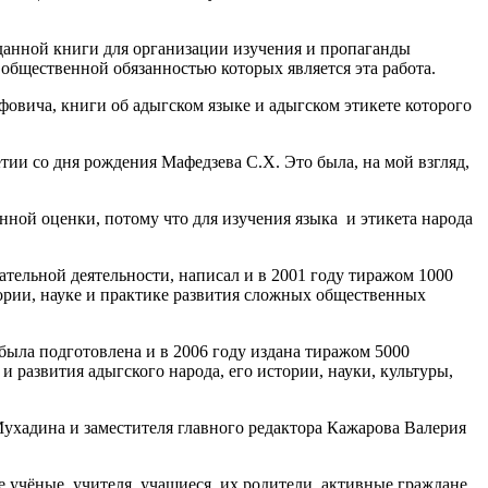
анной книги для организации изучения и пропаганды
 общественной обязанностью которых является эта работа.
вича, книги об адыгском языке и адыгском этикете которого
и со дня рождения Мафедзева С.Х. Это была, на мой взгляд,
ой оценки, потому что для изучения языка и этикета народа
ельной деятельности, написал и в 2001 году тиражом 1000
ории, науке и практике развития сложных общественных
ла подготовлена и в 2006 году издана тиражом 5000
и развития адыгского народа, его истории, науки, культуры,
хадина и заместителя главного редактора Кажарова Валерия
учёные, учителя, учащиеся, их родители, активные граждане