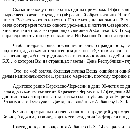
Сказанное хочу подтвердить одним примером. 14 февраля 202
выросшего в ауле Псаучадаха («Красивый образ жизни»). Я не б
писал. Всё это хорошо известно. Но не могу не напомнить Вам,
была фотография только одного уроженца и жителя Северного 
впоследствии стала матерью двух сыновей Акбашева Б.Х. Гово
справедливость этого утверждения. Но Вы ошибочно ни одного
Чтобы подрастающее поколение переняло правдивость, честно
родители, адыгская интеллигенция делают всё, что в их силах
развитию дружбы, сотрудничества и взаимопомощи людей и на
Б.Х., о котором Вы на страницах газеты «День Республики» гл
Это, на мой взгляд, большая личная Ваша ошибка и ошибка г
делам национальностей Карачаево-Черкесии, поэтому хорошо зн
Адыгское радио Карачаево-Черкесии в день 90-летия со дня р
года адыгское телевидение Карачаево-Черкесии. 17 февраля 20
достоинствах которого газета рассказала в публикациях Нарич
Владимира и Гутекулова Даута, посвящённые Акбашеву Б.Х. К с
В числе прекрасных и очень полезных традиций учреждения
Борису Хаджимурзовичу, в день его рождения 14 февраля и в д
Ежегодно в день рождения Акбашева Б.Х. 14 февраля и в ден