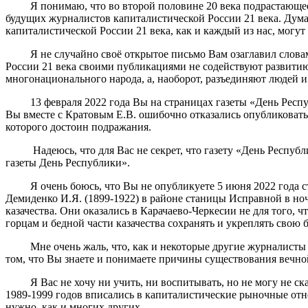
Я понимаю, что во второй половине 20 века подрастающее пок
будущих журналистов капиталистической России 21 века. Думаю,
капиталистической России 21 века, как и каждый из нас, могут
Я не случайно своё открытое письмо Вам озаглавил словами 
России 21 века своими публикациями не содействуют развити
многонационального народа, а, наоборот, разъединяют людей и
13 февраля 2022 года Вы на страницах газеты «День Респуб
Вы вместе с Кратовым Е.В. ошибочно отказались опубликовать
которого достоин подражания.
Надеюсь, что для Вас не секрет, что газету «День Республик
газеты День Республики».
Я очень боюсь, что Вы не опубликуете 5 июня 2022 года ста
Демиденко И.Я. (1899-1922) в районе станицы Исправной в ноч
казачества. Они оказались в Карачаево-Черкесии не для того,
горцам и бедной части казачества сохранять и укреплять свою
Мне очень жаль, что, как и некоторые другие журналисты кап
том, что Вы знаете и понимаете причины существования вечно
Я Вас не хочу ни учить, ни воспитывать, но не могу не сказ
1989-1999 годов вписались в капиталистические рыночные отнош
нужно, как и многих других.