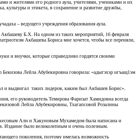
ами и жителями его родного аула, учителями, учениками и их
а, культуры и этикета, в сохранение и развитие дружбы,
адаха – ведущего учреждения образования аула.
башеву Б.Х. На одном из таких мероприятий, 16 февраля
патриотизм Акбашева Бориса мне хочется, чтобы все переняли,
уки и внучки, которые справедливо гордятся своими
р Бекизова Лейла Абубекировна говорила: «адыгэхэр игъащ1эм
 и выдвигал таких лидеров, каким был Акбашев Борис».
ия, его руководитель Темирова Фаризат Хамидовна всегда
, Бекизовой Лейла Абубекировны, Тхагапсовой Розалины
ркесовым Али и Хакуновым Мухамедом была написана и
ов. Издание было великолепным и очень полезным.
тающего поколения, поэтому имелась возможность