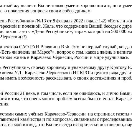
 журналист. Вы не только умеете хорошо писать, но и умеете
его поколения вопросы своим собеседникам.
Республики» (№13 от 8 февраля 2022 года, с.1-2) «Есть ли жи
ересной и полезной. Жаль, что содержание Вашей беседы с ди
исчиков газеты «День Республики», тираж которой на 500 000 ж
Черкесии(?!).
ктора САО РАН Валявина В.Ф. Это не первый случай, когда н
ь ли жизнь на Марсе?», вопрос о том, какова жизнь в капиталис
 чтобы жизнь в Карачаево-Черкесии, России и мире улучшалась.
еспублики», своему хорошему и уважаемому другу Кратову Е.В
Алиева У.Д., Карачаево-Черкесского ИПКРО и целого ряда други
ы иметь возможность рассказывать о своих достижениях и пробл
ии 21 века, в том числе, если не ошибаюсь, и лично Вами, Л
я в том, что очень много проблем всегда было и есть в Карачае
ения.
тами самих учёных Карачаево-Черкесии на страницах газеты «
ставителей казачества и по вопросам, связанным с преследовани
тя, на мой взгляд, это Вы не всегда исторически достоверно, н