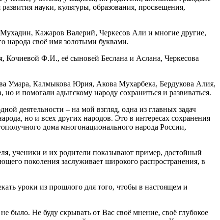
развития науки, культуры, образования, просвещения,
Мухадин, Кажаров Валерий, Черкесов Али и многие другие,
го народа своё имя золотыми буквами.
 Кочиевой Ф.И., её сыновей Беслана и Аслана, Черкесова
а Умара, Калмыкова Юрия, Акова Мухарбека, Бердукова Алия,
, но и помогали адыгскому народу сохраниться и развиваться.
ой деятельности – на мой взгляд, одна из главных задач
арода, но и всех других народов. Это в интересах сохранения
агополучного дома многонационального народа России,
ля, ученики и их родители показывают пример, достойный
ающего поколения заслуживает широкого распространения, в
ать уроки из прошлого для того, чтобы в настоящем и
 было. Не буду скрывать от Вас своё мнение, своё глубокое