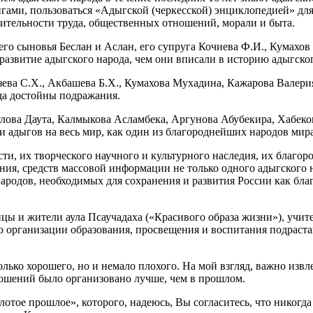
гами, пользоваться «Адыгской (черкесской) энциклопедией» для 
ительности труда, общественных отношений, морали и быта.
 сыновья Беслан и Аслан, его супруга Кочиева Ф.И., Кумахов 
 развитие адыгского народа, чем они вписали в историю адыгско
а С.Х., Акбашева Б.Х., Кумахова Мухадина, Кажарова Валерия,
да достойны подражания.
ва Даута, Калмыкова Асламбека, Аргунова Абубекира, Хабеков
и адыгов на весь мир, как один из благороднейших народов мира
их творческого научного и культурного наследия, их благородн
ния, средств массовой информации не только одного адыгского н
ародов, необходимых для сохранения и развития России как бл
 и жители аула Псаучадаха («Красивого образа жизни»), учите
о организации образования, просвещения и воспитания подраст
о хорошего, но и немало плохого. На мой взгляд, важно извлек
ошений было организовано лучше, чем в прошлом.
 прошлое», которого, надеюсь, Вы согласитесь, что никогда не