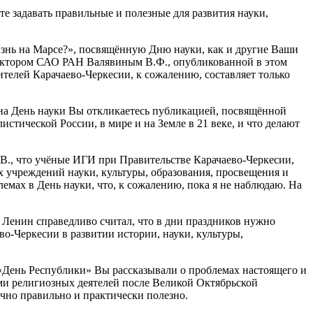
 задавать правильные и полезные для развития науки,
знь на Марсе?», посвящённую Дню науки, как и другие Ваши
ректором САО РАН Валявиным В.Ф., опубликованной в этом
ителей Карачаево-Черкесии, к сожалению, составляет только
а День науки Вы откликаетесь публикацией, посвящённой
тической России, в мире и на Земле в 21 веке, и что делают
., что учёные ИГИ при Правительстве Карачаево-Черкесии,
х учреждений науки, культуры, образования, просвещения и
емах в День науки, что, к сожалению, пока я не наблюдаю. На
енин справедливо считал, что в дни праздников нужно
во-Черкесии в развитии истории, науки, культуры,
День Республики» Вы рассказывали о проблемах настоящего и
ями религиозных деятелей после Великой Октябрьской
аучно правильно и практически полезно.