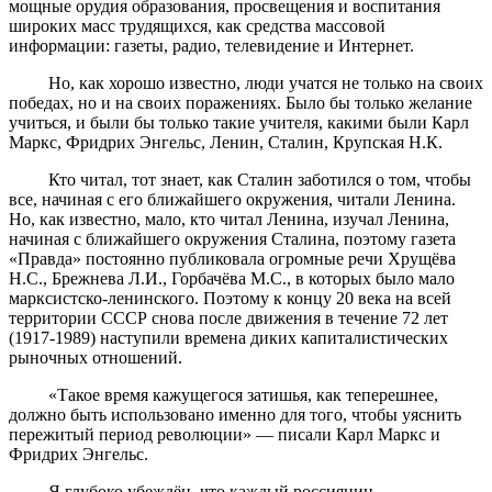
мощные орудия образования, просвещения и воспитания
широких масс трудящихся, как средства массовой
информации: газеты, радио, телевидение и Интернет.
Но, как хорошо известно, люди учатся не только на своих
победах, но и на своих поражениях. Было бы только желание
учиться, и были бы только такие учителя, какими были Карл
Маркс, Фридрих Энгельс, Ленин, Сталин, Крупская Н.К.
Кто читал, тот знает, как Сталин заботился о том, чтобы
все, начиная с его ближайшего окружения, читали Ленина.
Но, как известно, мало, кто читал Ленина, изучал Ленина,
начиная с ближайшего окружения Сталина, поэтому газета
«Правда» постоянно публиковала огромные речи Хрущёва
Н.С., Брежнева Л.И., Горбачёва М.С., в которых было мало
марксистско-ленинского. Поэтому к концу 20 века на всей
территории СССР снова после движения в течение 72 лет
(1917-1989) наступили времена диких капиталистических
рыночных отношений.
«Такое время кажущегося затишья, как теперешнее,
должно быть использовано именно для того, чтобы уяснить
пережитый период революции» — писали Карл Маркс и
Фридрих Энгельс.
Я глубоко убеждён, что каждый россиянин