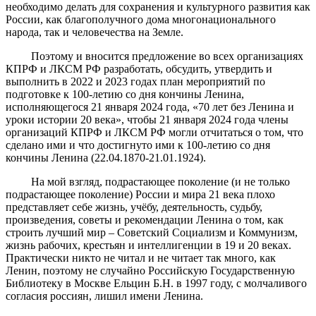
необходимо делать для сохранения и культурного развития как
России, как благополучного дома многонационального
народа, так и человечества на Земле.
Поэтому и вносится предложение во всех организациях
КПРФ и ЛКСМ РФ разработать, обсудить, утвердить и
выполнить в 2022 и 2023 годах план мероприятий по
подготовке к 100-летию со дня кончины Ленина,
исполняющегося 21 января 2024 года, «70 лет без Ленина и
уроки истории 20 века», чтобы 21 января 2024 года члены
организаций КПРФ и ЛКСМ РФ могли отчитаться о том, что
сделано ими и что достигнуто ими к 100-летию со дня
кончины Ленина (22.04.1870-21.01.1924).
На мой взгляд, подрастающее поколение (и не только
подрастающее поколение) России и мира 21 века плохо
представляет себе жизнь, учёбу, деятельность, судьбу,
произведения, советы и рекомендации Ленина о том, как
строить лучший мир – Советский Социализм и Коммунизм,
жизнь рабочих, крестьян и интеллигенции в 19 и 20 веках.
Практически никто не читал и не читает так много, как
Ленин, поэтому не случайно Российскую Государственную
Библиотеку в Москве Ельцин Б.Н. в 1997 году, с молчаливого
согласия россиян, лишил имени Ленина.