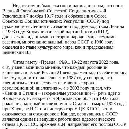
Недостаточно было сказано и написано о том, что после
Великой Октябрьской Советской Социалистической
Революции 7 ноября 1917 года и образования Союза
Советских Социалистических Республик (СССР) под
руководством Ленина и созданной под руководством Ленина
в 1903 году Коммунистической партии России (КПР),
двигаясь невиданными в истории народов мира темпами
развития, многонациональный народ СССР к 1940 году
оказался во главе культурного мира, как и предсказывал
Белинский В.Г.
Читая газету «Правда» (№91, 19-22 августа 2022 года,
с.3), у меня возникло мнение, что каждый россиянин
капиталистической России 21 века должен задать себе вопрос:
почему один и тот же человек в 1987 году говорил, что
«ленинизм – это классически эталонные уроки
революционной диалектики», а в 2003 году писал, что
«Ленин и Сталин – закоренелые уголовники»? (речь идёт о
Яковлеве А.Н. из крестьян Ярославской области 1923 года
рождения, который после кончины Сталина 5 марта 1953 года,
при Хрущёве Н.С. стал инструктором ЦК КПСС, затем
оказывается на стажировке в Канаде, вернувшись в СССР
является одним из ведущих работников идеологического
отдела ЦК КПСС, Брежнев Л.И. направляет его послом СССР