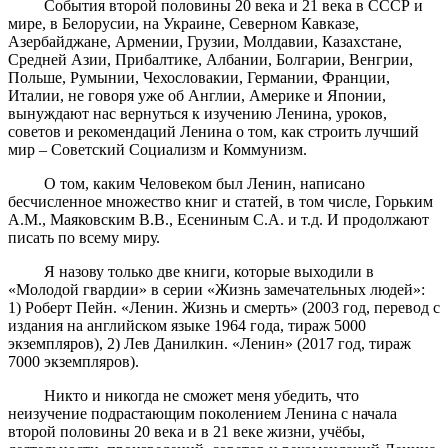
События второй половины 20 века и 21 века в СССР и
мире, в Белорусии, на Украине, Северном Кавказе,
Азербайджане, Армении, Грузии, Молдавии, Казахстане,
Средней Азии, Прибалтике, Албании, Болгарии, Венгрии,
Польше, Румынии, Чехословакии, Германии, Франции,
Италии, не говоря уже об Англии, Америке и Японии,
вынуждают нас вернуться к изучению Ленина, уроков,
советов и рекомендаций Ленина о том, как строить лучший
мир – Советский Социализм и Коммунизм.
О том, каким Человеком был Ленин, написано
бесчисленное множество книг и статей, в том числе, Горьким
А.М., Маяковским В.В., Есениным С.А. и т.д. И продолжают
писать по всему миру.
Я назову только две книги, которые выходили в
«Молодой гвардии» в серии «Жизнь замечательных людей»:
1) Роберт Пейн. «Ленин. Жизнь и смерть» (2003 год, перевод с
издания на английском языке 1964 года, тираж 5000
экземпляров), 2) Лев Данилкин. «Ленин» (2017 год, тираж
7000 экземпляров).
Никто и никогда не сможет меня убедить, что
неизучение подрастающим поколением Ленина с начала
второй половины 20 века и в 21 веке жизни, учёбы,