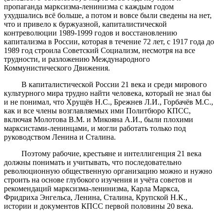
пропаганда марксизма-ленинизма с каждым годом
ухудшались всё больше, а потом и вовсе были сведены на нет,
что и привело к буржуазной, капиталистической
контреволюции 1989-1999 годов и восстановлению
капитализма в России, которая в течение 72 лет, с 1917 года до
1989 год строила Советский Социализм, несмотря на все
трудности, и разложению Международного
Коммунистического Движения.
В капиталистической России 21 века и среди мирового
культурного мира трудно найти человека, который не знал бы
и не понимал, что Хрущёв Н.С., Брежнев Л.И., Горбачёв М.С.,
как и все члены возглавляемых ими Политбюро КПСС,
включая Молотова В.М. и Микояна А.И., были плохими
марксистами-ленинцами, и могли работать только под
руководством Ленина и Сталина.
Поэтому рабочие, крестьяне и интеллигенция 21 века
должны понимать и учитывать, что последовательно
революционную общественную организацию можно и нужно
строить на основе глубокого изучения и учёта советов и
рекомендаций марксизма-ленинизма, Карла Маркса,
Фридриха Энгельса, Ленина, Сталина, Крупской Н.К.,
истории и документов КПСС первой половины 20 века.