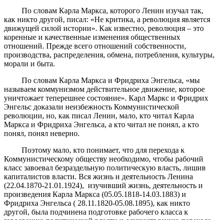
По словам Карла Маркса, которого Ленин изучал так,
как никто другой, писал: «Не критика, а революция является
движущей силой истории». Как известно, революция – это
коренные и качественные изменения общественных
отношений. Прежде всего отношений собственности,
производства, распределения, обмена, потребления, культуры,
морали и быта.
По словам Карла Маркса и Фридриха Энгельса, «мы
называем коммунизмом действительное движение, которое
уничтожает теперешнее состояние». Карл Маркс и Фридрих
Энгельс доказали неизбежность Коммунистической
революции, но, как писал Ленин, мало, кто читал Карла
Маркса и Фридриха Энгельса, а кто читал не понял, а кто
понял, понял неверно.
Поэтому мало, кто понимает, что для перехода к
Коммунистическому обществу необходимо, чтобы рабочий
класс завоевал безраздельную политическую власть, лишив
капиталистов власти. Вся жизнь и деятельность Ленина
(22.04.1870-21.01.1924), изучивший жизнь, деятельность и
произведения Карла Маркса (05.05.1818-14.03.1883) и
Фридриха Энгельса ( 28.11.1820-05.08.1895), как никто
другой, была подчинена подготовке рабочего класса к