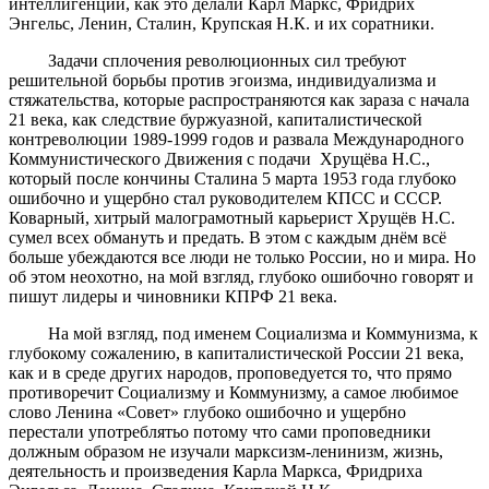
интеллигенции, как это делали Карл Маркс, Фридрих
Энгельс, Ленин, Сталин, Крупская Н.К. и их соратники.
Задачи сплочения революционных сил требуют
решительной борьбы против эгоизма, индивидуализма и
стяжательства, которые распространяются как зараза с начала
21 века, как следствие буржуазной, капиталистической
контреволюции 1989-1999 годов и развала Международного
Коммунистического Движения с подачи Хрущёва Н.С.,
который после кончины Сталина 5 марта 1953 года глубоко
ошибочно и ущербно стал руководителем КПСС и СССР.
Коварный, хитрый малограмотный карьерист Хрущёв Н.С.
сумел всех обмануть и предать. В этом с каждым днём всё
больше убеждаются все люди не только России, но и мира. Но
об этом неохотно, на мой взгляд, глубоко ошибочно говорят и
пишут лидеры и чиновники КПРФ 21 века.
На мой взгляд, под именем Социализма и Коммунизма, к
глубокому сожалению, в капиталистической России 21 века,
как и в среде других народов, проповедуется то, что прямо
противоречит Социализму и Коммунизму, а самое любимое
слово Ленина «Совет» глубоко ошибочно и ущербно
перестали употреблятьо потому что сами проповедники
должным образом не изучали марксизм-ленинизм, жизнь,
деятельность и произведения Карла Маркса, Фридриха