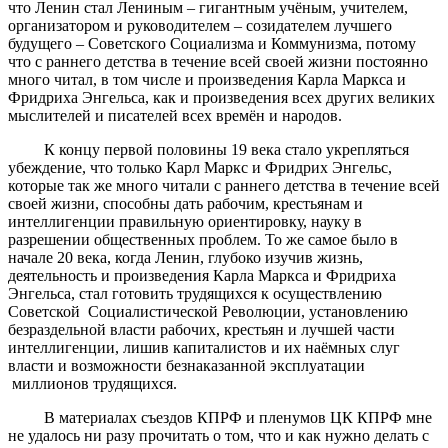
что Ленин стал Лениным – гигантным учёным, учителем,
организатором и руководителем – созидателем лучшего
будущего – Советского Социализма и Коммунизма, потому
что с раннего детства в течение всей своей жизни постоянно
много читал, в том числе и произведения Карла Маркса и
Фридриха Энгельса, как и произведения всех других великих
мыслителей и писателей всех времён и народов.
К концу первой половины 19 века стало укрепляться
убеждение, что только Карл Маркс и Фридрих Энгельс,
которые так же много читали с раннего детства в течение всей
своей жизни, способны дать рабочим, крестьянам и
интеллигенции правильную ориентировку, науку в
разрешении общественных проблем. То же самое было в
начале 20 века, когда Ленин, глубоко изучив жизнь,
деятельность и произведения Карла Маркса и Фридриха
Энгельса, стал готовить трудящихся к осуществлению
Советской Социалистической Революции, установлению
безраздельной власти рабочих, крестьян и лучшей части
интеллигенции, лишив капиталистов и их наёмных слуг
власти и возможности безнаказанной эксплуатации
миллионов трудящихся.
В материалах съездов КПРФ и пленумов ЦК КПРФ мне
не удалось ни разу прочитать о том, что и как нужно делать с