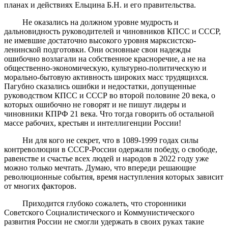
планах и действиях Ельцина Б.Н. и его правительства.
Не оказались на должном уровне мудрость и
дальновидность руководителей и чиновников КПСС и СССР,
не имевшие достаточно высокого уровня марксистско-
ленинской подготовки. Они основные свои надежды
ошибочно возлагали на собственное красноречие, а не на
общественно-экономическую, культурно-политическую и
морально-бытовую активность широких масс трудящихся.
Пагубно сказались ошибки и недостатки, допущенные
руководством КПСС и СССР во второй половине 20 века, о
которых ошибочно не говорят и не пишут лидеры и
чиновники КПРФ 21 века. Что тогда говорить об остальной
массе рабочих, крестьян и интеллигенции России!
Ни для кого не секрет, что в 1089-1999 годах силы
контреволюции в СССР-России одержали победу, о свободе,
равенстве и счастье всех людей и народов в 2022 году уже
можно только мечтать. Думаю, что впереди решающие
революционные события, время наступления которых зависит
от многих факторов.
Приходится глубоко сожалеть, что сторонники
Советского Социалистического и Коммунистического
развития России не смогли удержать в своих руках такие