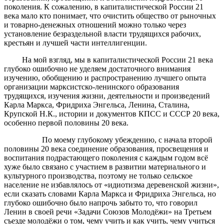
поколения. К сожалению, в капиталистической России 21
века мало кто понимает, что очистить общество от рыночных
и товарно-денежных отношений можно только через
установление безраздельной власти трудящихся рабочих,
крестьян и лучшей части интеллигенции.
На мой взгляд, мы в капиталистической России 21 века
глубоко ошибочно не уделяем достаточного внимания
изучению, обобщению и распространению лучшего опыта
организации марксистско-ленинского образования
трудящихся, изучения жизни, деятельности и произведений
Карла Маркса, Фридриха Энгельса, Ленина, Сталина,
Крупской Н.К., истории и документов КПСС и СССР 20 века,
особенно первой половины 20 века.
По моему глубокому убеждению, с начала второй
половины 20 века соединение образования, просвещения и
воспитания подрастающего поколения с каждым годом всё
хуже было связано с участием в развитии материального и
культурного производства, поэтому не только сельское
население не избавлялось от «идиотизма деревенской жизни»,
если сказать словами Карла Маркса и Фридриха Энгельса, но
глубоко ошибочно было напрочь забыто то, что говорил
Ленин в своей речи «Задачи Союзов Молодёжи» на Третьем
съезде молодёжи о том, чему учить и как учить, чему учиться