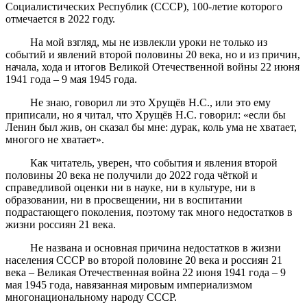
Социалистических Республик (СССР), 100-летие которого
отмечается в 2022 году.
На мой взгляд, мы не извлекли уроки не только из
событий и явлений второй половины 20 века, но и из причин,
начала, хода и итогов Великой Отечественной войны 22 июня
1941 года – 9 мая 1945 года.
Не знаю, говорил ли это Хрущёв Н.С., или это ему
приписали, но я читал, что Хрущёв Н.С. говорил: «если бы
Ленин был жив, он сказал бы мне: дурак, коль ума не хватает,
многого не хватает».
Как читатель, уверен, что события и явления второй
половины 20 века не получили до 2022 года чёткой и
справедливой оценки ни в науке, ни в культуре, ни в
образовании, ни в просвещении, ни в воспитании
подрастающего поколения, поэтому так много недостатков в
жизни россиян 21 века.
Не названа и основная причина недостатков в жизни
населения СССР во второй половине 20 века и россиян 21
века – Великая Отечественная война 22 июня 1941 года – 9
мая 1945 года, навязанная мировым империализмом
многонациональному народу СССР.