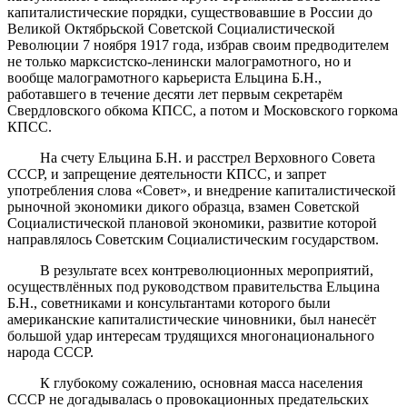
капиталистические порядки, существовавшие в России до
Великой Октябрьской Советской Социалистической
Революции 7 ноября 1917 года, избрав своим предводителем
не только марксистско-ленински малограмотного, но и
вообще малограмотного карьериста Ельцина Б.Н.,
работавшего в течение десяти лет первым секретарём
Свердловского обкома КПСС, а потом и Московского горкома
КПСС.
На счету Ельцина Б.Н. и расстрел Верховного Совета
СССР, и запрещение деятельности КПСС, и запрет
употребления слова «Совет», и внедрение капиталистической
рыночной экономики дикого образца, взамен Советской
Социалистической плановой экономики, развитие которой
направлялось Советским Социалистическим государством.
В результате всех контреволюционных мероприятий,
осуществлённых под руководством правительства Ельцина
Б.Н., советниками и консультантами которого были
американские капиталистические чиновники, был нанесёт
большой удар интересам трудящихся многонационального
народа СССР.
К глубокому сожалению, основная масса населения
СССР не догадывалась о провокационных предательских