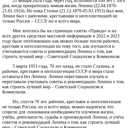
21 января 2024 года, через год, исполнится 100 лет с того
дня, когда прекратилась земная жизнь Ленина (22.04.1870-
21.01.1924). Но пока Сталин (21.12.1879-05.03.1953) был жив,
Ленин был с рабочими, крестьянами и интеллигенцией не
только России – СССР, но и всего мира.
Мне хотелось бы на страницах газеты «Правда» и на
всех других средствах массовой информации в 2022 и 2023
году было опубликовано как можно больше писем рабочих,
крестьян и интеллигенции на тему того, как изучаются и
учитываются советы и рекомендации Ленина о том, как
строить лучший мир – Советский Социализм и Коммунизм.
5 марта 1953 года, 70 лет назад, не стало Сталина, и
рабочие, крестьяне и интеллигенция СССР и мира стали
оставаться без Ленина: Ленина переставали изучать и
переставали учитывать советы и рекомендации Ленина о том,
как строить лучший мир – Советский Социализм и
Коммунизм.
Но, спустя 70 лет, рабочие, крестьяне и интеллигенция
не только России, но и всего мира, можно надеяться, что
созрели для понимания необходимости изучения жизни,
учёбы, деятельности, судьбы и произведений Ленина, и учёта
советов и рекомендаций Ленина о том, как строить лучший
мир – Советский Социализм и Коммунизм.