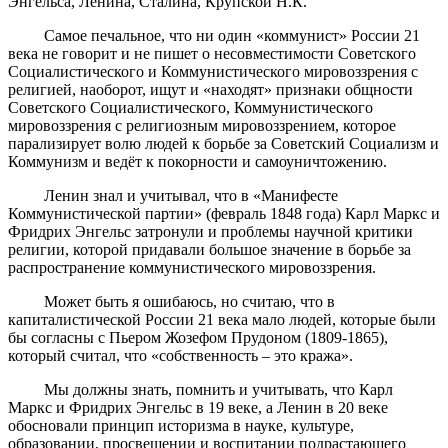
Энгельса, Ленина, Сталина, Крупской Н.К.
Самое печальное, что ни один «коммунист» России 21
века не говорит и не пишет о несовместимости Советского
Социалистического и Коммунистического мировоззрения с
религией, наоборот, ищут и «находят» признаки общности
Советского Социалистического, Коммунистического
мировоззрения с религиозным мировоззрением, которое
парализирует волю людей к борьбе за Советский Социализм и
Коммунизм и ведёт к покорности и самоуничтожению.
Ленин знал и учитывал, что в «Манифесте
Коммунистической партии» (февраль 1848 года) Карл Маркс и
Фридрих Энгельс затронули и проблемы научной критики
религии, которой придавали большое значение в борьбе за
распространение коммунистического мировоззрения.
Может быть я ошибаюсь, но считаю, что в
капиталистической России 21 века мало людей, которые были
бы согласны с Пьером Жозефом Прудоном (1809-1865),
который считал, что «собственность – это кража».
Мы должны знать, помнить и учитывать, что Карл
Маркс и Фридрих Энгельс в 19 веке, а Ленин в 20 веке
обосновали принцип историзма в науке, культуре,
образовании, просвещении и воспитании подрастающего