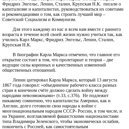
Фридрих Энгельс, Ленин, Сталин, Крупская Н.К. писали о
капитализме и капиталистах, руководствоваться их советами
и рекомендациями о том, как строить лучший мир –
Советский Социализм и Коммунизм.
Для этого каждому из нас и всем нам вместе с раннего
возраста в течение всей своей жизни нужно учиться так, как
учились Карл Маркс, Фридрих Энгельс, Ленин, Сталин,
Крупская Н.К.
В биографии Карла Маркса отмечено, что главное его
открытие состоит в том, что пролетариат и теория – две
ведущие силы коренных и качественных изменений
общественных отношений.
Ленин цитировал Карла Маркса, который 13 августа
1867 года говорил: «объединение рабочего класса разных
стран в конечном счёте должно сделать войну между
народами невозможными» (т.33, с.376). Не подлежит
никакому сомнению, что капиталисты Америки, как и
Англии, долго готовили свои народы к войне с
многонациональным народом СССР- России, в том числе, и
на Украине, возглавляемой фашистскими националистами
типа Владимира Зеленского, чтобы экономически ослабив,
покончить с Россией, как самостоятельным