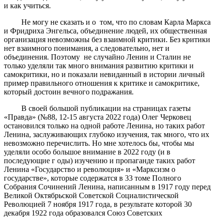
и как учиться.
Не могу не сказать и о том, что по словам Карла Маркса
и Фридриха Энгельса, объединение людей, их общественная
организация невозможны без взаимной критики. Без критики
нет взаимного понимания, а следовательно, нет и
объединения. Поэтому не случайно Ленин и Сталин не
только уделяли так много внимания развитию критики и
самокритики, но и показали невиданный в истории личный
пример правильного отношения к критике и самокритике,
который достоин вечного подражания.
В своей большой публикации на страницах газеты
«Правда» (№88, 12-15 августа 2022 года) Олег Черковец
остановился только на одной работе Ленина, но таких работ
Ленина, заслуживающих глубоко изучения, так много, что их
невозможно перечислить. Но мне хотелось бы, чтобы мы
уделяли особо большое внимание в 2022 году (и в
последующие г оды) изучению и пропаганде таких работ
Ленина «Государство и революция» и «Марксизм о
государстве», которые содержатся в 33 томе Полного
Собрания Сочинений Ленина, написанным в 1917 году перед
Великой Октябрьской Советской Социалистической
Революцией 7 ноября 1917 года, в результате которой 30
декабря 1922 года образовался Союз Советских