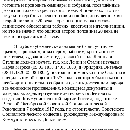
готовить и проводить семинары и собрания, посвящённые
развитию только марксизма в 21 веке. Я понимаю, что это
результат серьёзных недостатков и ошибок, допущенных во
второй половине 20 века в организации марксистско-
ленинского образования рабочих, крестьян и интеллигенции,
но это не значит, что ошибки второй половины 20 века не
нужно исправлять в 21 веке.
Я глубоко убеждён, кем бы мы не были: учителем,
врачом, агрономом, инженером, рабочим, крестьянином,
писателем, художником и т.д., каждый из нас Ленина и
Сталина должен изучать так, как Ленин и Сталин изучали
Карла Маркса (05.05.1818-14.03.1883) и Фридриха Энгельса
(28.11.1820-05.08.1895), постоянно помня указание Сталина в
специальном обращении 1923 года, в котором было сказано:
необходимо тщательно собрать и сделать достоянием народа
все ленинские произведения, имеющиеся документы и
материалы, характеризующие деятельность Ленина по
созданию Коммунистической партии России, подготовке
Великой Октябрьской Советской Социалистической
Революции 7 ноября 1917 года, по строительству Советского
Социалистического общества, руководству Международным
Коммунистическим Движением.
Мы не должны забывать того, что всякий маленький