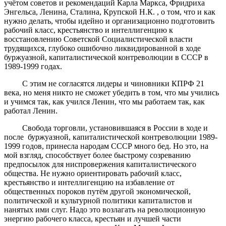
учётом советов и рекомендаций Карла Маркса, Фридриха
Энгельса, Ленина, Сталина, Крупской Н.К. , о том, что и как
нужно делать, чтобы идейно и организационно подготовить
рабочий класс, крестьянство и интеллигенцию к
восстановлению Советской Социалистической власти
трудящихся, глубоко ошибочно ликвидированной в ходе
буржуазной, капиталистической контреволюции в СССР в
1989-1999 годах.
С этим не согласятся лидеры и чиновники КПРФ 21
века, но меня никто не сможет убедить в том, что мы учились
и учимся так, как учился Ленин, что мы работаем так, как
работал Ленин.
Свобода торговли, установившаяся в России в ходе и
после буржуазной, капиталистической контреволюции 1989-
1999 годов, принесла народам СССР много бед. Но это, на
мой взгляд, способствует более быстрому созреванию
предпосылок для ниспровержения капиталистического
общества. Не нужно ориентировать рабочий класс,
крестьянство и интеллигенцию на избавление от
общественных пороков путём другой экономической,
политической и культурной политики капиталистов и
нанятых ими слуг. Надо это возлагать на революционную
энергию рабочего класса, крестьян и лучшей части