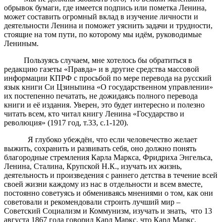
обрывок бумаги, где имеется подпись или пометка Ленина,
может составить огромный вклад в изучение личности и
деятельности Ленина и поможет уяснить задачи и трудности,
стоящие на том пути, по которому мы идём, руководимые
Лениным.
Пользуясь случаем, мне хотелось бы обратиться в
редакцию газеты «Правда» и в другие средства массовой
информации КПРФ с просьбой по мере перевода на русский
язык книги Си Цзиньпина «О государственном управлении»
их постепенно печатать, не дожидаясь полного перевода
книги и её издания. Уверен, это будет интересно и полезно
читать всем, кто читал книгу Ленина «Государство и
революция» (1917 год, т.33, с.1-120).
Я глубоко убеждён, что если человечество желает
выжить, сохранить и развивать себя, оно должно понять
благородные стремления Карла Маркса, Фридриха Энгельса,
Ленина, Сталина, Крупской Н.К., изучать их жизнь,
деятельность и произведения с раннего детства в течение всей
своей жизни каждому из нас в отдельности и всем вместе,
постоянно советуясь и обмениваясь мнениями о том, как они
советовали и рекомендовали строить лучший мир –
Советский Социализм и Коммунизм, изучать и знать, что 13
августа 1867 года говорил Карл Маркс, что Карл Маркс,