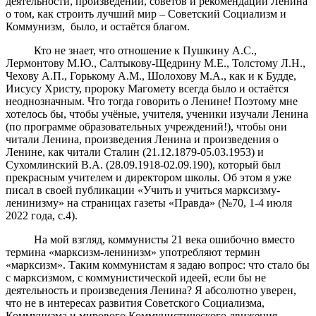
деятельности, произведений, советов и рекомендаций Ленина
о том, как строить лучший мир – Советский Социализм и
Коммунизм, было, и остаётся благом.
Кто не знает, что отношение к Пушкину А.С.,
Лермонтову М.Ю., Салтыкову-Щедрину М.Е., Толстому Л.Н.,
Чехову А.П., Горькому А.М., Шолохову М.А., как и к Будде,
Иисусу Христу, пророку Магомету всегда было и остаётся
неоднозначным. Что тогда говорить о Ленине! Поэтому мне
хотелось бы, чтобы учёные, учителя, ученики изучали Ленина
(по программе образовательных учреждений!), чтобы они
читали Ленина, произведения Ленина и произведения о
Ленине, как читали Сталин (21.12.1879-05.03.1953) и
Сухомлинский В.А. (28.09.1918-02.09.190), который был
прекрасным учителем и директором школы. Об этом я уже
писал в своей публикации «Учить и учиться марксизму-
ленинизму» на страницах газеты «Правда» (№70, 1-4 июля
2022 года, с.4).
На мой взгляд, коммунисты 21 века ошибочно вместо
термина «марксизм-ленинизм» употребляют термин
«марксизм». Таким коммунистам я задаю вопрос: что стало бы
с марксизмом, с коммунистической идеей, если бы не
деятельность и произведения Ленина? Я абсолютно уверен,
что не в интересах развития Советского Социализма,
Коммунизма и мирового Коммунистического движения