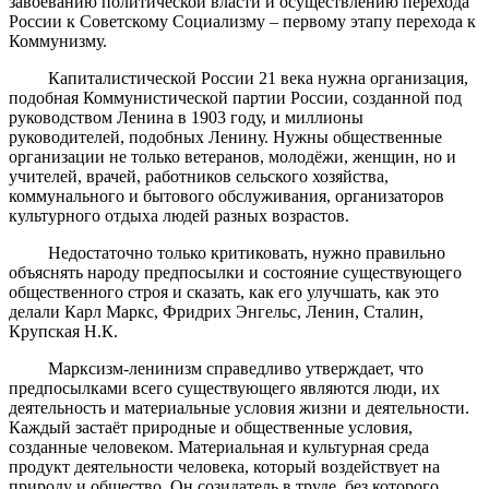
завоеванию политической власти и осуществлению перехода
России к Советскому Социализму – первому этапу перехода к
Коммунизму.
Капиталистической России 21 века нужна организация,
подобная Коммунистической партии России, созданной под
руководством Ленина в 1903 году, и миллионы
руководителей, подобных Ленину. Нужны общественные
организации не только ветеранов, молодёжи, женщин, но и
учителей, врачей, работников сельского хозяйства,
коммунального и бытового обслуживания, организаторов
культурного отдыха людей разных возрастов.
Недостаточно только критиковать, нужно правильно
объяснять народу предпосылки и состояние существующего
общественного строя и сказать, как его улучшать, как это
делали Карл Маркс, Фридрих Энгельс, Ленин, Сталин,
Крупская Н.К.
Марксизм-ленинизм справедливо утверждает, что
предпосылками всего существующего являются люди, их
деятельность и материальные условия жизни и деятельности.
Каждый застаёт природные и общественные условия,
созданные человеком. Материальная и культурная среда
продукт деятельности человека, который воздействует на
природу и общество. Он созидатель в труде, без которого