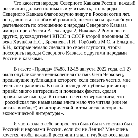
Что касается народов Северного Кавказа России, каждый
россиянин должен понимать и учитывать, что народы
Северного Кавказа благополучно живут в России сотни лет,
она давно стала любимой родиной, несмотря на враждебную
деятельность по отношению к народам Северного Кавказа
императоров России Александра 2, Николая 2 Романова и
других, руководителей КПСС и СССР второй половины 20
века Хрущёва Н.С., Брежнева Л.И., Горбачёва М.С. и Ельцина
Б.Н., которые немало сделали по своей глупости, чтобы
поссорить народы Северного Кавказа с другими народами
России и казаками.
В газете «Правда» (№88, 12-15 августа 2022 года, с.1,2)
была опубликована великолепная статья Олега Черковец,
предыдущие публикации которого, если сказать честно, мне
очень не нравились. В своей последней публикации автор
привёл много интересных и полезных фактов, сделал
правильные выводы. Я согласен с его утверждением, что
«российская так называемая элита мало что читала (или не
читала вообще?) из исторической, в том числе историко-
экономической литературы».
Я часто задаю себе вопрос: что было бы и что стало бы с
Россией и народами России, если бы не Ленин? Мне очень
хочется, чтобы каждый россиянин знал и глубоко осознавал,