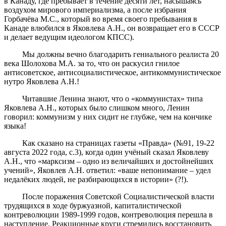
в Канаду, где пребывает в течение десяти лет, насышаясь
воздухом мирового империализма, а после избрания
Горбачёва М.С., который во время своего пребывания в
Канаде влюбился в Яковлева А.Н., он возвращает его в СССР
и делает ведущим идеологом КПСС).
Мы должны вечно благодарить гениального реалиста 20
века Шолохова М.А. за то, что он раскусил гнилое
антисоветское, антисоциалистическое, антикоммунистическое
нутро Яковлева А.Н.!
Читавшие Ленина знают, что о «коммунистах» типа
Яковлева А.Н., которых было слишком много, Ленин
говорил: коммунизм у них сидит не глубже, чем на кончике
языка!
Как сказано на страницах газеты «Правда» (№91, 19-22
августа 2022 года, с.3), когда один учёный сказал Яковлеву
А.Н., что «марксизм – одно из величайших и достойнейших
учений», Яковлев А.Н. ответил: «ваше непонимание – удел
недалёких людей, не разбирающихся в истории» (?!).
После поражения Советской Социалистической власти
трудящихся в ходе буржуазной, капиталистической
контреволюции 1989-1999 годов, контреволюция перешла в
наступление. Реакционные круги стремились восстановить