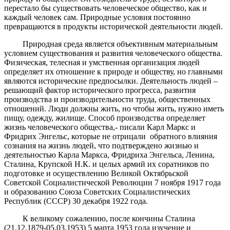
перестало бы существовать человеческое общество, как и
каждый человек сам. Природные условия постоянно
превращаются в продукты исторической деятельности людей.
Природная среда является объективным материальным
условием существования и развития человеческого общества.
Физическая, телесная и умственная организация людей
определяет их отношение к природе и обществу, но главными
являются исторические предпосылки. Деятельность людей –
решающий фактор исторического прогресса, развития
производства и производительности труда, общественных
отношений. Люди должны жить, но чтобы жить, нужно иметь
пищу, одежду, жилище. Способ производства определяет
жизнь человеческого общества,- писали Карл Маркс и
Фридрих Энгельс, которые не отрицали обратного влияния
сознания на жизнь людей, что подтверждено жизнью и
деятельностью Карла Маркса, Фридриха Энгельса, Ленина,
Сталина, Крупской Н.К. и целых армий их соратников по
подготовке и осуществлению Великой Октябрьской
Советской Социалистической Революции 7 ноября 1917 года
и образованию Союза Советских Социалистических
Республик (СССР) 30 декабря 1922 года.
К великому сожалению, после кончины Сталина
(21.12.1879-05.03.1953) 5 марта 1953 года изучение и