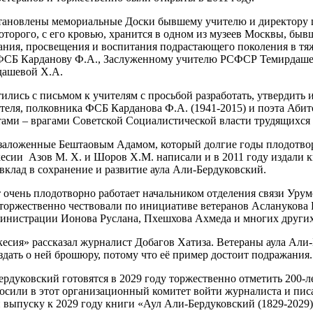
новлены мемориальные Доски бывшему учителю и директору ш
оторого, с его кровью, хранится в одном из музеев Москвы, бы
ания, просвещения и воспитания подрастающего поколения в тя
 ФСБ Карданову Ф.А., Заслуженному учителю РСФСР Темирдашев
дашевой Х.А.
ись с письмом к учителям с просьбой разработать, утвердить 
еля, полковника ФСБ Карданова Ф.А. (1941-2015) и поэта Абитова
ами – врагами Советской Социалистической власти трудящихся р
оженные Бештаовым Адамом, который долгие годы плодотворно
есии Азов М. Х. и Шоров Х.М. написали и в 2011 году издали 
 вклад в сохранение и развитие аула Али-Бердуковский.
нь плодотворно работает начальником отделения связи Урумова
 торжественно чествовали по инициативе ветеранов Асланукова 
инистрации Ионова Руслана, Пхешхова Ахмеда и многих других
ия» рассказал журналист Добагов Хатиза. Ветераны аула Али-
дать о ней брошюру, потому что её пример достоит подражания.
овский готовятся в 2029 году торжественно отметить 200-лет
росили в этот организационный комитет войти журналиста и пис
и выпуску к 2029 году книги «Аул Али-Бердуковский (1829-2029)