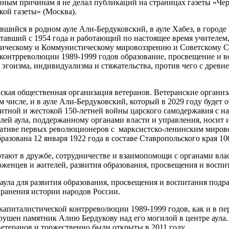
причинам я не делал публикаций на страницах газеты «Черкеси
кой газеты» (Москва).
я в родном ауле Али-Бердуковский, в ауле Хабез, в городе Че
авший с 1954 года и работающий по настоящее время учителем, 
тическому и Коммунистическому мировоззрению и Советскому С
 контрреволюции 1989-1999 годов образование, просвещение и 
гоизма, индивидуализма и стяжательства, против чего с древн
ая общественная организация ветеранов. Ветеранские организац
ом числе, и в ауле Али-Бердуковский, который в 2029 году будет 
ой и жестокой 150-летней войны царского самодержавия с наро
елей аула, поддержанному органами власти и управления, носит
циативе первых революционеров с марксистско-ленинским мирово
зована 12 января 1922 года в составе Ставропольского края 100
ют в дружбе, сотрудничестве и взаимопомощи с органами власт
уроженцев и жителей, развития образования, просвещения и восп
ула для развития образования, просвещения и воспитания подр
ранения истории народов России.
питалистической контрреволюции 1989-1999 годов, как и в пе
зрушен памятник Алию Бердукову над его могилой в центре аул
теранов и торжественно были открыты в 2011 году.