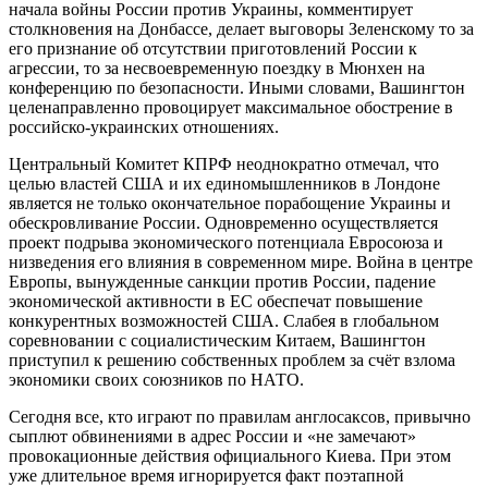
начала войны России против Украины, комментирует
столкновения на Донбассе, делает выговоры Зеленскому то за
его признание об отсутствии приготовлений России к
агрессии, то за несвоевременную поездку в Мюнхен на
конференцию по безопасности. Иными словами, Вашингтон
целенаправленно провоцирует максимальное обострение в
российско-украинских отношениях.
Центральный Комитет КПРФ неоднократно отмечал, что
целью властей США и их единомышленников в Лондоне
является не только окончательное порабощение Украины и
обескровливание России. Одновременно осуществляется
проект подрыва экономического потенциала Евросоюза и
низведения его влияния в современном мире. Война в центре
Европы, вынужденные санкции против России, падение
экономической активности в ЕС обеспечат повышение
конкурентных возможностей США. Слабея в глобальном
соревновании с социалистическим Китаем, Вашингтон
приступил к решению собственных проблем за счёт взлома
экономики своих союзников по НАТО.
Сегодня все, кто играют по правилам англосаксов, привычно
сыплют обвинениями в адрес России и «не замечают»
провокационные действия официального Киева. При этом
уже длительное время игнорируется факт поэтапной