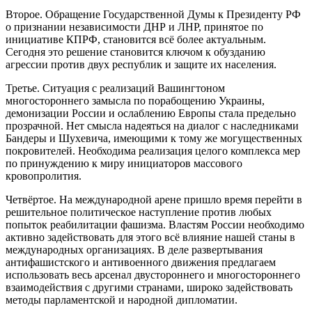
Второе. Обращение Государственной Думы к Президенту РФ
о признании независимости ДНР и ЛНР, принятое по
инициативе КПРФ, становится всё более актуальным.
Сегодня это решение становится ключом к обузданию
агрессии против двух республик и защите их населения.
Третье. Ситуация с реализаций Вашингтоном
многостороннего замысла по порабощению Украины,
демонизации России и ослаблению Европы стала предельно
прозрачной. Нет смысла надеяться на диалог с наследниками
Бандеры и Шухевича, имеющими к тому же могущественных
покровителей. Необходима реализация целого комплекса мер
по принуждению к миру инициаторов массового
кровопролития.
Четвёртое. На международной арене пришло время перейти в
решительное политическое наступление против любых
попыток реабилитации фашизма. Властям России необходимо
активно задействовать для этого всё влияние нашей станы в
международных организациях. В деле развертывания
антифашистского и антивоенного движения предлагаем
использовать весь арсенал двустороннего и многостороннего
взаимодействия с другими странами, широко задействовать
методы парламентской и народной дипломатии.