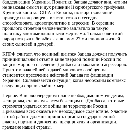
бандеризации Украины. Политики Запада делают вид, что им
не знакомы смысл и дух решений Нюрнбергского трибунала.
Крупный капитал США и Европы, потворствовавший
приходу гитлеровцев к власти, готов и сегодня
способствовать кровопролитию и агрессии. В середине
прошлого столетия человечество заплатило за такую
политику многомиллионными жертвами. Только советский
народ потерял в борьбе с фашизмом 27 миллионов жизней
своих сыновей и дочерей.
КПРФ считает, что военный шантаж Запада должен получить
принципиальный ответ в виде твёрдой позиции России по
защите мирного населения Донбасса и наказанию агрессоров.
При этом важнейшей задачей мирового сообщества
становится пресечение действий Запада по фашизации
Украины. Складывается ситуация, когда необходим комплекс
следующих чрезвычайных мер.
Первое. В первоочередном плане необходимо помочь детям,
женщинам, старикам – всем беженцам из Донбасса, которые
стремятся укрыться от войны на территории России.
Призываем всех оказать им необходимое содействие. Участие
в этой работе должны принять органы государственной
власти, партии и движения, предприятия и организации,
граждане нашей страны.