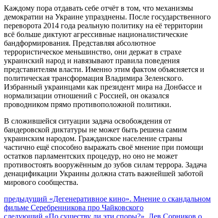
Каждому пора отдавать себе отчёт в том, что механизмы
демократии на Украине упразднены. После государственного
переворота 2014 года реальную политику на её территории
всё больше диктуют агрессивные националистические
бандформирования. Представляя абсолютное
террористическое меньшинство, они держат в страхе
украинский народ и навязывают правила поведения
представителям власти. Именно этим фактом объясняется и
политическая трансформация Владимира Зеленского.
Избранный украинцами как президент мира на Донбассе и
нормализации отношений с Россией, он оказался
проводником прямо противоположной политики.
В сложившейся ситуации задача освобождения от
бандеровской диктатуры не может быть решена самим
украинским народом. Гражданское население страны
частично ещё способно выражать своё мнение при помощи
остатков парламентских процедур, но оно не может
противостоять вооружённым до зубов силам террора. Задача
денацификации Украины должна стать важнейшей заботой
мирового сообщества.
Навигация
Предыдущий
предыдущий
«Дегенеративное кино». Мнение о скандальном
пост:
фильме Серебренникова про Чайковского
по
Следующее
следующий
«По существу ли эти споры?». Лев Сорников о