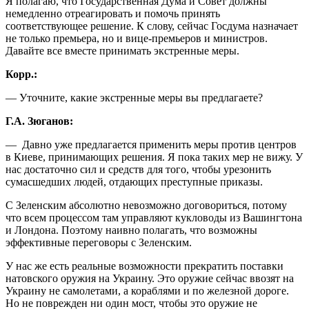
Я полагаю, что Государственная Дума и Совет должны
немедленно отреагировать и помочь принять
соответствующее решение. К слову, сейчас Госдума назначает
не только премьера, но и вице-премьеров и министров.
Давайте все вместе принимать экстренные меры.
Корр.:
— Уточните, какие экстренные меры вы предлагаете?
Г.А. Зюганов:
— Давно уже предлагается применить меры против центров
в Киеве, принимающих решения. Я пока таких мер не вижу. У
нас достаточно сил и средств для того, чтобы урезонить
сумасшедших людей, отдающих преступные приказы.
С Зеленским абсолютно невозможно договориться, потому
что всем процессом там управляют кукловоды из Вашингтона
и Лондона. Поэтому наивно полагать, что возможны
эффективные переговоры с Зеленским.
У нас же есть реальные возможности прекратить поставки
натовского оружия на Украину. Это оружие сейчас ввозят на
Украину не самолетами, а кораблями и по железной дороге.
Но не поврежден ни один мост, чтобы это оружие не