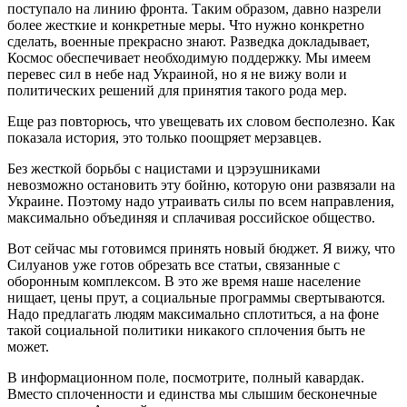
поступало на линию фронта. Таким образом, давно назрели
более жесткие и конкретные меры. Что нужно конкретно
сделать, военные прекрасно знают. Разведка докладывает,
Космос обеспечивает необходимую поддержку. Мы имеем
перевес сил в небе над Украиной, но я не вижу воли и
политических решений для принятия такого рода мер.
Еще раз повторюсь, что увещевать их словом бесполезно. Как
показала история, это только поощряет мерзавцев.
Без жесткой борьбы с нацистами и цэрэушниками
невозможно остановить эту бойню, которую они развязали на
Украине. Поэтому надо утраивать силы по всем направления,
максимально объединяя и сплачивая российское общество.
Вот сейчас мы готовимся принять новый бюджет. Я вижу, что
Силуанов уже готов обрезать все статьи, связанные с
оборонным комплексом. В это же время наше население
нищает, цены прут, а социальные программы свертываются.
Надо предлагать людям максимально сплотиться, а на фоне
такой социальной политики никакого сплочения быть не
может.
В информационном поле, посмотрите, полный кавардак.
Вместо сплоченности и единства мы слышим бесконечные