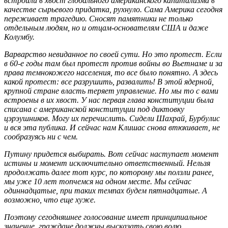
встроили в хвост глобального американского капитализма в
качестве сырьевого придатка, рухнуло. Сама Америка сегодня
переживает трагедию. Сносят памятники не только
отдельным людям, но и отцам-основателям США и даже
Колумбу.
Варварство невиданное по своей сути. Но это протест. Если
в 60-е годы там был протест против войны во Вьетнаме и за
права темнокожего населения, то все было понятно. А здесь
какой протест: все разрушить, развалить! В этой ядерной,
крупной стране власть теряет управление. Но мы то с вами
встроены в их хвост. У нас первая глава конституции была
списана с американской конституции под диктовку
цэрэушников. Могу их перечислить. Сидели Шахрай, Бурбулис
и вся эта публика. И сейчас нам Клишас снова втюхивает, не
сообразуясь ни с чем.
Путину придется выбирать. Вот сейчас наступает момент
истины и момент исключительно ответственный. Нельзя
продолжать далее тот курс, по которому мы ползли ранее,
мы уже 10 лет топчемся на одном месте. Мы сейчас
одиннадцатые, при таких темпах будем пятнадцатые. А
возможно, что еще хуже.
Поэтому сегодняшнее голосование имеет принципиальное
значение, граждане должны высказать свою волю.