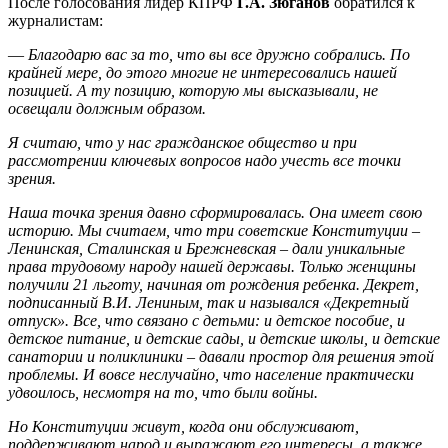
После голосования лидер КПРФ
Г.А. Зюганов
обратился к
журналистам:
—
Благодарю вас за то, что вы все дружно собрались. По
крайней мере, до этого многие не интересовались нашей
позицией. А ту позицию, которую мы высказывали, не
освещали должным образом.
Я считаю, что у нас гражданское общество и при
рассмотрении ключевых вопросов надо учесть все точки
зрения.
Наша точка зрения давно сформировалась. Она имеет свою
историю. Мы считаем, что три советские Конституции –
Ленинская, Сталинская и Брежневская – дали уникальные
права трудовому народу нашей державы. Только женщины
получили 21 льготу, начиная от рождения ребенка. Декрет,
подписанный В.И. Лениным, так и назывался «Декретный
отпуск». Все, что связано с детьми: и детское пособие, и
детское питание, и детские сады, и детские школы, и детские
санатории и поликлиники – давали простор для решения этой
проблемы. И вовсе неслучайно, что население практически
удвоилось, несмотря на то, что были войны.
Но Конституции живут, когда они обслуживают,
поддерживают народ и выражают его интересы, а также