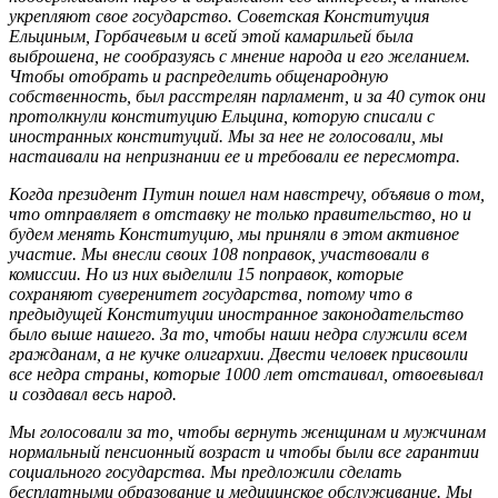
укрепляют свое государство. Советская Конституция
Ельциным, Горбачевым и всей этой камарильей была
выброшена, не сообразуясь с мнение народа и его желанием.
Чтобы отобрать и распределить общенародную
собственность, был расстрелян парламент, и за 40 суток они
протолкнули конституцию Ельцина, которую списали с
иностранных конституций. Мы за нее не голосовали, мы
настаивали на непризнании ее и требовали ее пересмотра.
Когда президент Путин пошел нам навстречу, объявив о том,
что отправляет в отставку не только правительство, но и
будем менять Конституцию, мы приняли в этом активное
участие. Мы внесли своих 108 поправок, участвовали в
комиссии. Но из них выделили 15 поправок, которые
сохраняют суверенитет государства, потому что в
предыдущей Конституции иностранное законодательство
было выше нашего. За то, чтобы наши недра служили всем
гражданам, а не кучке олигархии. Двести человек присвоили
все недра страны, которые 1000 лет отстаивал, отвоевывал
и создавал весь народ.
Мы голосовали за то, чтобы вернуть женщинам и мужчинам
нормальный пенсионный возраст и чтобы были все гарантии
социального государства. Мы предложили сделать
бесплатными образование и медицинское обслуживание. Мы