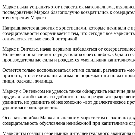
Маркс начал устранять этот недостаток материализма, взявшись
последователи Маркса благополучно возвратились к созерцател
точку зрения Маркса.
Напрашивается аналогия с христианами, которые начинали с п
созерцательности оборачивается тем, что сегодня все марксис
отличаются только своей риторикой.
Маркс и Энгельс, начав первыми избавляться от созерцательно
Но первый опыт не мог осуществляться без ошибок. Одна из о
производительные силы и рождается «могильщик капитализма
Остаётся только воспользоваться этими силами, разъяснить «м
признать, что стихия капитализма не порождает ни новых про
пищи, одежды, жилища.
Марксу с Энгельсом не удалось также обнаружить наличие диале
орудия для добывания съедобного плода в результате разрешени
удлинить, но удлинить её невозможно –вот диалектическое про
удлинилась одновременно.
Осознать ошибки Маркса нынешним марксистам сложно по двум 
созерцательность обусловлена неизбежной при капитализме ог
Марксисты создали себе имидж интеллектуального авангарда о