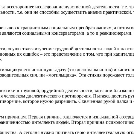
 за всестороннее исследование чувственной деятельности, т.е. т
ьности, т.е. они не способны осуществить анализ практической
ризывов к грандиозным социальным преобразованиям, а потом в
ты являются социальными консерваторами, а то и реакционерами.
сти, осуществляя изучение трудовой деятельности людей как осн
сновных их ошибок – это представление о том, что при капита
».
огильщику» его истинную задачу (это дело марксистов) и капитал
изводительных сил, ни «могильщика». Эта стихия порождает тол
ктики в трудовой, орудийной деятельности, хотя они близко под
я человеком диалектического противоречия. Пытаясь достать рук
тиворечие, которое нужно разрешить. Схваченная рукой палка и 
причинам. Первая причина заключается в изначальной созерцат
раниченностью интеллекта людей. Вторая причина-психологическ
бщества. А сегодня нужно признать свою интеллектуальную огра