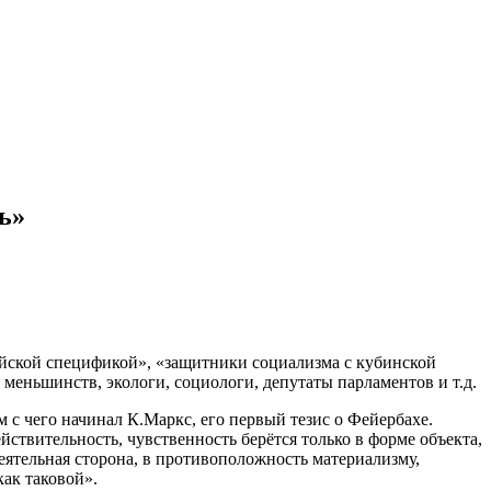
ь»
айской спецификой», «защитники социализма с кубинской
еньшинств, экологи, социологи, депутаты парламентов и т.д.
 с чего начинал К.Маркс, его первый тезис о Фейербахе.
ствительность, чувственность берётся только в форме объекта,
деятельная сторона, в противоположность материализму,
как таковой».