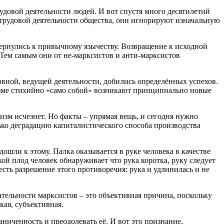
рудовой деятельности людей. И вот спустя много десятилетий
, трудовой деятельности общества, они игнорируют изначальную
ернулись к привычному язычеству. Возвращение к исходной
 Тем самым они от не-марксистов и анти-марксистов
овной, ведущей деятельности, добились определённых успехов.
лизме стихийно «само собой» возникают принципиально новые
изм исчезнет. Но факты – упрямая вещь, и сегодня нужно
ько деградацию капиталистического способа производства
ошли к этому. Палка оказывается в руке человека в качестве
ой плод человек обнаруживает что рука коротка, руку следует
есть разрешение этого противоречия: рука и удлинилась и не
ельности марксистов – это объективная причина, поскольку
ая, субъективная.
ниченность и преодолевать её. И вот это признание,