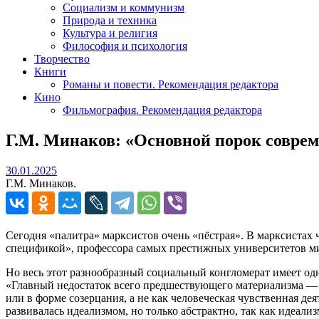
Социализм и коммунизм
Природа и техника
Культура и религия
Философия и психология
Творчество
Книги
Романы и повести. Рекомендация редактора
Кино
Фильмография. Рекомендация редактора
Г.М. Минаков: «Основной порок соврем
30.01.2025
30.01.2025
Г.М. Минаков.
Сегодня «палитра» марксистов очень «пёстрая». В марксистах
спецификой», профессора самых престижных университетов мир
Но весь этот разнообразный социальный конгломерат имеет одн
«Главный недостаток всего предшествующего материализма — вк
или в форме созерцания, а не как человеческая чувственная де
развивалась идеализмом, но только абстрактно, так как идеали