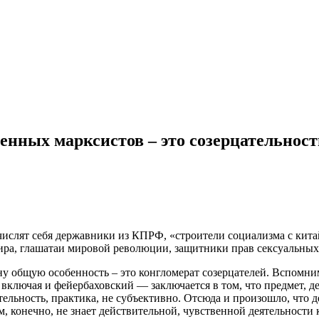
енных марксистов – это созерцательност
 числят себя державники из КПРФ, «строители социализма с кит
а, глашатаи мировой революции, защитники прав сексуальных м
у общую особенность – это конгломерат созерцателей. Вспомним
лючая и фейербаховский — заключается в том, что предмет, дей
ятельность, практика, не субъективно. Отсюда и произошло, что 
зм, конечно, не знает действительной, чувственной деятельности 