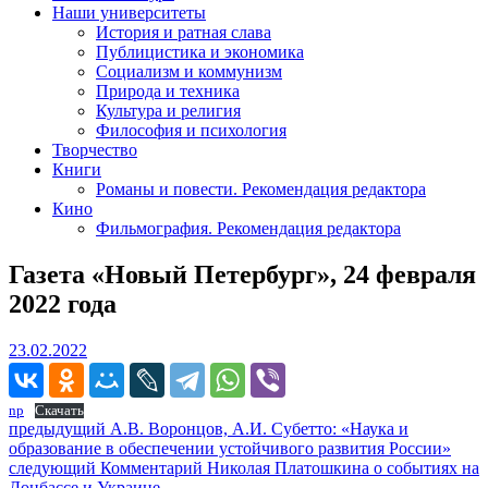
Наши университеты
История и ратная слава
Публицистика и экономика
Социализм и коммунизм
Природа и техника
Культура и религия
Философия и психология
Творчество
Книги
Романы и повести. Рекомендация редактора
Кино
Фильмография. Рекомендация редактора
Газета «Новый Петербург», 24 февраля
2022 года
23.02.2022
23.02.2022
np
Скачать
Навигация
Предыдущий
предыдущий
А.В. Воронцов, А.И. Субетто: «Наука и
пост:
образование в обеспечении устойчивого развития России»
по
Следующее
следующий
Комментарий Николая Платошкина о событиях на
сообщение:
Донбассе и Украине