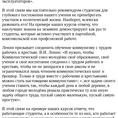
эксплуататоров».
В этой связи мы настоятельно рекомендуем студентам для
глубокого постижения нашего учения не пренебрегать
участием в политической жизни. Наоборот, всячески
развивать его! На примере наших курсов отмечу, что
наилучшие знания на экзамене демонстрируют как раз те
студенты, которые активно участвуют в партийной,
комсомольской или профсоюзной работе.
Ленин призывает соединить обучение коммунизму с трудом
рабочих и крестьян. В.И. Ленин: «И нужно, чтобы
Коммунистический союз молодёжи своё образование, своё
учение и свое воспитание соединил с трудом рабочих и
крестьян, чтобы он не запирался в свои школы и не
ограничивался лишь чтением коммунистических книг и
брошюр. Только в труде вместе с рабочими и крестьянами
можно стать настоящими коммунистами»; «..все задачи своего
учения ставить так, чтобы каждый день в любой деревне, в
любом городе молодёжь решала практически ту или иную
задачу общего труда, пускай самую маленькую, пускай самую
простую».
В этой связи на примере наших курсов отмечу, что
работающие студенты, а в особенности те из них, кто работает