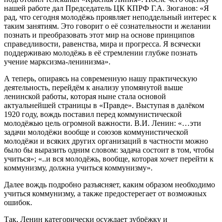
нашей работе дал Председатель ЦК КПРФ Г.А. Зюганов: «Я
рад, что сегодня молодёжь проявляет неподдельный интерес к
таким занятиям. Это говорит о её сознательности и желании
познать и преобразовать этот мир на основе принципов
справедливости, равенства, мира и прогресса. Я всячески
поддерживаю молодёжь в её стремлении глубже познать
учение марксизма-ленинизма».
А теперь, опираясь на современную нашу практическую
деятельность, перейдём к анализу упомянутой выше
ленинской работы, которая ныне стала основой
актуальнейшей страницы в «Правде». Выступая в далёком
1920 году, вождь поставил перед коммунистической
молодёжью цель огромной важности. В.И. Ленин: «…эти
задачи молодёжи вообще и союзов коммунистической
молодёжи и всяких других организаций в частности можно
было бы выразить одним словом: задача состоит в том, чтобы
учиться»; «..и вся молодёжь, вообще, которая хочет перейти к
коммунизму, должна учиться коммунизму».
Далее вождь подробно разъясняет, каким образом необходимо
учиться коммунизму, а также предостерегает от возможных
ошибок.
Так, Ленин категорически осуждает зубрёжку и