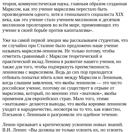
теория, коммунистическая наука, главным образом созданная
Марксом, как это учение марксизма перестало быть
произведением одного, хотя и гениального социалиста XIX
века, как это учение стало учением миллионов и десятков
миллионов пролетариев во всём мире, применяющих это
учение в своей борьбе против капитализма».
Уже на самой первой лекции мы рассказываем студентам, что
не случайно при Сталине было предложено наше учение
называть марксизм-ленинизм. Не только потому, чтобы
отметить сравнимый с Марксом теоретический и
практический вклад Ленина в развитие нашего учения, но
также для того, чтобы подчеркнуть преемственность
ленинизма с марксизмом. Ведь до сих пор приходится
отбивать попытки вбить клин между Марксом и Лениным,
когда слышим заявления, что якобы ленинизм — это чисто
российское учение, поэтому он существует в отрыве от
марксизма, который, по мнению этих «знатоков», якобы
применим для европейских стран. Мало того, этими
«знатоками» делаются выводы, что якобы корнями ленинизм
уходит в народничество, несмотря на то что, как известно,
Плеханов с Лениным и разгромили это идейное течение.
Ленин призывает к критическому усвоению новых знаний.
В.И. Ленин: «Вы должны не только усвоить их, но усвоить