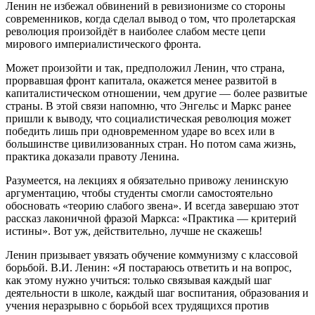
Ленин не избежал обвинений в ревизионизме со стороны
современников, когда сделал вывод о том, что пролетарская
революция произойдёт в наиболее слабом месте цепи
мирового империалистического фронта.
Может произойти и так, предположил Ленин, что страна,
прорвавшая фронт капитала, окажется менее развитой в
капиталистическом отношении, чем другие — более развитые
страны. В этой связи напомню, что Энгельс и Маркс ранее
пришли к выводу, что социалистическая революция может
победить лишь при одновременном ударе во всех или в
большинстве цивилизованных стран. Но потом сама жизнь,
практика доказали правоту Ленина.
Разумеется, на лекциях я обязательно привожу ленинскую
аргументацию, чтобы студенты смогли самостоятельно
обосновать «теорию слабого звена». И всегда завершаю этот
рассказ лаконичной фразой Маркса: «Практика — критерий
истины». Вот уж, действительно, лучше не скажешь!
Ленин призывает увязать обучение коммунизму с классовой
борьбой. В.И. Ленин: «Я постараюсь ответить и на вопрос,
как этому нужно учиться: только связывая каждый шаг
деятельности в школе, каждый шаг воспитания, образования и
учения неразрывно с борьбой всех трудящихся против