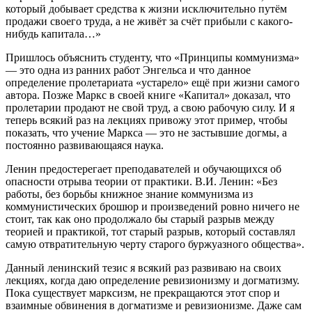
который добывает средства к жизни исключительно путём
продажи своего труда, а не живёт за счёт прибыли с какого-
нибудь капитала…»
Пришлось объяснить студенту, что «Принципы коммунизма»
— это одна из ранних работ Энгельса и что данное
определение пролетариата «устарело» ещё при жизни самого
автора. Позже Маркс в своей книге «Капитал» доказал, что
пролетарии продают не свой труд, а свою рабочую силу. И я
теперь всякий раз на лекциях привожу этот пример, чтобы
показать, что учение Маркса — это не застывшие догмы, а
постоянно развивающаяся наука.
Ленин предостерегает преподавателей и обучающихся об
опасности отрыва теории от практики. В.И. Ленин: «Без
работы, без борьбы книжное знание коммунизма из
коммунистических брошюр и произведений ровно ничего не
стоит, так как оно продолжало бы старый разрыв между
теорией и практикой, тот старый разрыв, который составлял
самую отвратительную черту старого буржуазного общества».
Данный ленинский тезис я всякий раз развиваю на своих
лекциях, когда даю определение ревизионизму и догматизму.
Пока существует марксизм, не прекращаются этот спор и
взаимные обвинения в догматизме и ревизионизме. Даже сам