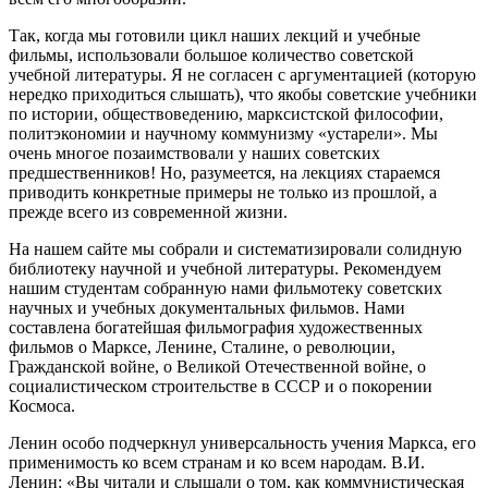
Так, когда мы готовили цикл наших лекций и учебные
фильмы, использовали большое количество советской
учебной литературы. Я не согласен с аргументацией (которую
нередко приходиться слышать), что якобы советские учебники
по истории, обществоведению, марксистской философии,
политэкономии и научному коммунизму «устарели». Мы
очень многое позаимствовали у наших советских
предшественников! Но, разумеется, на лекциях стараемся
приводить конкретные примеры не только из прошлой, а
прежде всего из современной жизни.
На нашем сайте мы собрали и систематизировали солидную
библиотеку научной и учебной литературы. Рекомендуем
нашим студентам собранную нами фильмотеку советских
научных и учебных документальных фильмов. Нами
составлена богатейшая фильмография художественных
фильмов о Марксе, Ленине, Сталине, о революции,
Гражданской войне, о Великой Отечественной войне, о
социалистическом строительстве в СССР и о покорении
Космоса.
Ленин особо подчеркнул универсальность учения Маркса, его
применимость ко всем странам и ко всем народам. В.И.
Ленин: «Вы читали и слышали о том, как коммунистическая