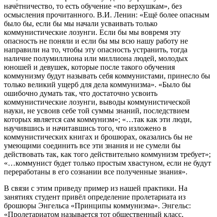
начётничество, то есть обучение «по верхушкам», без
осмысления прочитанного. В.И. Ленин: «Ещё более опасным
было бы, если бы мы начали усваивать только
коммунистические лозунги. Если бы мы вовремя эту
опасность не поняли и если бы мы всю нашу работу не
направили на то, чтобы эту опасность устранить, тогда
наличие полумиллиона или миллиона людей, молодых
юношей и девушек, которые после такого обучения
коммунизму будут называть себя коммунистами, принесло бы
только великий ущерб для дела коммунизма». «Было бы
ошибочно думать так, что достаточно усвоить
коммунистические лозунги, выводы коммунистической
науки, не усвоив себе той суммы знаний, последствием
которых является сам коммунизм»; «…так как эти люди,
научившись и начитавшись того, что изложено в
коммунистических книгах и брошюрах, оказались бы не
умеющими соединить все эти знания и не сумели бы
действовать так, как того действительно коммунизм требует»;
«…коммунист будет только простым хвастуном, если не будут
переработаны в его сознании все полученные знания».
В связи с этим приведу пример из нашей практики. На
занятиях студент привёл определение пролетариата из
брошюры Энгельса «Принципы коммунизма». Энгельс:
«Пролетариатом называется тот общественный класс,