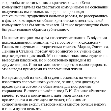
так, чтобы отнестись к ними критически…»; «Если
коммунист вздумал бы хвастаться коммунизмом на основании
полученных им готовых выводов, не производя
серьёзнейшей, труднейшей большой работы, не разобравшись
в фактах, к которым он обязан критически отнестись, такой
коммунист был бы очень печален. И такое верхоглядство было
бы решительным образом губительно».
На наших лекциях мы даём классические знания. В обучении
придерживаемся принципа «От простого — к сложному».
Главными научными авторитетами считаем Маркса, Энгельса,
Ленина и Сталина, потому что во многом их учение было
подтверждено практикой. Мы не только знакомим студентов с
выводами классиков, но и обязательно приводим их
аргументацию. И по возможности стараемся иллюстрировать
эти выводы примерами из современной жизни.
Во время одной из лекций студент, ссылаясь на мнение
известного современного учёного, заявил, что диктатура
пролетариата совсем не обязательна для построения
социализма. В ответ я привёл вывод В.И. Ленина: «Развитие
вперёд, то есть к коммунизму, идёт через диктатуру
пролетариата и иначе идти не может, ибо сломить
сопротивление эксплуататоров-капиталистов больше некому
и иным путем нельзя».