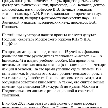
Гросул, доктор экономических наук, профессор Н.В. Сычёв,
доктор экономических наук, профессор, А.А. Ковалёв, доктор
философских наук, профессор В.В. Трушков, кандидат
технических наук А.И. Евсеев, кандидат исторических наук
М.Б. Чистый, кандидат физико-математических наук Г.Н.
Змиевской, кандидат исторических наук, профессор В.А.
Попович.
Партийным куратором нашего проекта является депутат
Госдумы, секретарь Московского горкома КПРФ Д.А.
Парфёнов.
По программе проекта подготовлено 15 учебных фильмов
(большое участие руководителя телеканала «РассветТВ» Т.А.
Бычковской) и издано учебное пособие. Мы провели на
нескольких потоках циклы лекций (в каждом цикле — четыре
лекции и экзамен). За это время успешно сдали экзамен 197
выпускников. В рамках этого же просветительского проекта
мы создали клуб любителей кино, где совместно смотрим и
обсуждаем советские киноленты. А также, что считаю весьма
важным, организовали 19 экскурсий по музеям Москвы и
Подмосковья, связанным с революционной и советской
тематикой.
В ноябре 2023 года развёрнутый сюжет о нашем проекте
подготовил телеканал «Красная Линия». После чего оценку