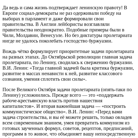
Да ведь и сама жизнь подтверждает ленинскую правоту! В
Европе социал-демократы не раз одерживали победу на
выборах в парламент и даже формировали свои
правительства. В Англии лейбористы возглавляли
правительства неоднократно. Подобные примеры были в
Чили, Молдавии, Венесуэле. Но без диктатуры пролетариата
нигде не удалось поколебать господство буржуазии.
Вождь чётко формулирует приоритетные задачи пролетариата
на разных этапах. До Октябрьской революции главная задача
пролетариата, по Ленину, сводилась к свержению буржуазии.
В.И. Ленин: «Тогда главной задачей была критика буржуазии,
развитие в массах ненависти к ней, развитие классового
сознания, умения сплотить свои силы».
После Великого Октября задачи пролетариата (опять-таки по
Ленину) усложнились. Прежде всего — это «поддержать
рабоче-крестьянскую власть против нашествия
капиталистов». И вторая важнейшая задача — «построить
коммунистическое общество». В.И. Ленин: «Перед вами
задача строительства, и вы её можете решить, только овладев
всем современным знанием, умея превратить коммунизм из
готовых заученных формул, советов, рецептов, предписаний,
программ в то живое, что объединяет вашу непосредственную