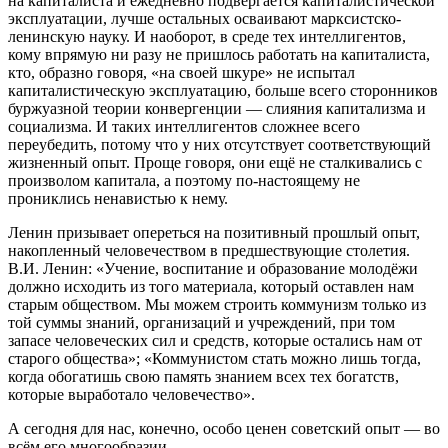
на капиталиста и ежедневно подвергается капиталистической
эксплуатации, лучше остальных осваивают марксистско-
ленинскую науку. И наоборот, в среде тех интеллигентов,
кому впрямую ни разу не пришлось работать на капиталиста,
кто, образно говоря, «на своей шкуре» не испытал
капиталистическую эксплуатацию, больше всего сторонников
буржуазной теории конвергенции — слияния капитализма и
социализма. И таких интеллигентов сложнее всего
переубедить, потому что у них отсутствует соответствующий
жизненный опыт. Проще говоря, они ещё не сталкивались с
произволом капитала, а поэтому по-настоящему не
прониклись ненавистью к нему.
Ленин призывает опереться на позитивный прошлый опыт,
накопленный человечеством в предшествующие столетия.
В.И. Ленин: «Учение, воспитание и образование молодёжи
должно исходить из того материала, который оставлен нам
старым обществом. Мы можем строить коммунизм только из
той суммы знаний, организаций и учреждений, при том
запасе человеческих сил и средств, которые остались нам от
старого общества»; «Коммунистом стать можно лишь тогда,
когда обогатишь свою память знанием всех тех богатств,
которые выработало человечество».
А сегодня для нас, конечно, особо ценен советский опыт — во
всём его многообразии.