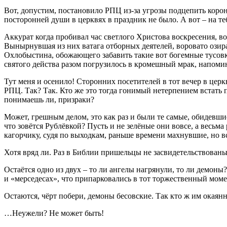
Вот, допустим, постановило РПЦ из-за угрозы подцепить коро
посторонней души в церквях в праздник не было. А вот – на те
Аккурат когда пробивал час светлого Христова воскресения, во
Вынырнувшая из них ватага отборных деятелей, воровато озир
Охлобыстина, обожающего забавить такие вот богемные тусовки
святого действа разом погрузилось в кромешный мрак, напом
Тут меня и осенило! Сторонних посетителей в тот вечер в церк
РПЦ. Так? Так. Кто же это тогда гонимый нетерпением встать 
понимаешь ли, призраки?
Может, грешным делом, это как раз и были те самые, обидевш
что зовётся Рублёвкой? Пусть и не зелёные они вовсе, а весь
кагорчику, судя по выходкам, раньше времени махнувшие, но вс
Хотя вряд ли. Раз в Библии пришельцы не засвидетельствованы, 
Остаётся одно из двух – то ли ангелы нагрянули, то ли демоны
и «мерседесах», что припарковались в тот торжественный моме
Остаются, чёрт побери, демоны бесовские. Так кто ж им окаян
…Неужели? Не может быть!