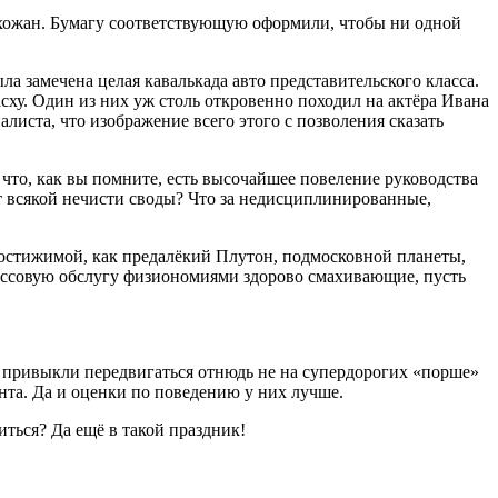
рихожан. Бумагу соответствующую оформили, чтобы ни одной
а замечена целая кавалькада авто представительского класса.
ху. Один из них уж столь откровенно походил на актёра Ивана
листа, что изображение всего этого с позволения сказать
 что, как вы помните, есть высочайшее повеление руководства
от всякой нечисти своды? Что за недисциплинированные,
достижимой, как предалёкий Плутон, подмосковной планеты,
тмассовую обслугу физиономиями здорово смахивающие, пусть
ия привыкли передвигаться отнюдь не на супердорогих «порше»
нта. Да и оценки по поведению у них лучше.
ться? Да ещё в такой праздник!