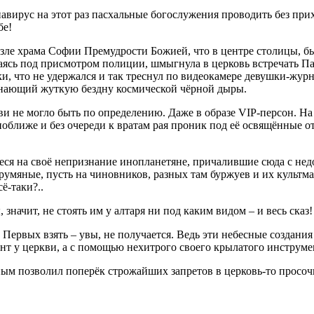
навирус на этот раз пасхальные богослужения проводить без п
бе!
зле храма Софии Премудрости Божией, что в центре столицы, был
аясь под присмотром полиции, шмыгнула в церковь встречать Пас
, что не удержался и так треснул по видеокамере девушки-журна
инающий жуткую бездну космической чёрной дыры.
ви не могло быть по определению. Даже в образе VIP-персон. На
поближе и без очереди к вратам рая проник под её освящённые 
иеся на своё непризнание инопланетяне, причалившие сюда с не
ма румяные, пусть на чиновников, разных там буржуев и их куль
ё-таки?..
значит, не стоять им у алтаря ни под каким видом – и весь сказ!
? Первых взять – увы, не получается. Ведь эти небесные создан
нт у церкви, а с помощью нехитрого своего крылатого инструме
ным позволил поперёк строжайших запретов в церковь-то просочи