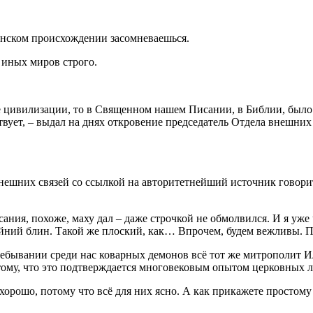
анском происхождении засомневаешься.
 иных миров строго.
цивилизации, то в Священном нашем Писании, в Библии, было бы
ествует, – выдал на днях откровение председатель Отдела внешн
внешних связей со ссылкой на авторитетнейший источник говорит
ния, похоже, маху дал – даже строчкой не обмолвился. И я уже
йний блин. Такой же плоский, как… Впрочем, будем вежливы. По
пребывании среди нас коварных демонов всё тот же митрополит 
потому, что это подтверждается многовековым опытом церковных 
орошо, потому что всё для них ясно. А как прикажете простому 