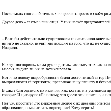
После таких сногсшибательных вопросов запросто в своём ряз
Другое дело – святые наши отцы! У них насчёт представителей
– Если бы действительно существовали какие-то инопланетные 
ничего не сказано, значит, мы исходим из того, что их не сущ
Иларион.
Как тут поспоришь, когда руководитель, заметьте, этих самых 
Библия, видите ли, их не зафиксировала.
Вот и по поводу шарообразности Земли досточтимый автор Писа
выпрямляются её горизонты, превращая нашу планету в бескра
В факте благодатного их наличия, как, кстати, и в успешном 
говорит. И цитирую: «Не потому, что где-то это написано, а 
Нет уж, простите! Это церковным людям с их древним опытом х
образовании, осмысливать мироздание? Кому верить?