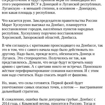
этого укоренения ВСУ в Донецкой и Луганской республиках.
Луганскую – в меньшей степени, в основном – Донецкую,
вон какая площадь у республики.
Что касается руин. Зам.председателя правительства России
Марат Хуснуллин выезжал на Донбасс, планируется
восстановление городов, населённых пунктов народных
республик. Хуснуллину поручено восстановление
Херсонской, Запорожской областей, Донбасса.
В чём соглашусь с критиками происходящего на Донбассе, так
это в том, что с самого начала надо было действовать по-
другому. Надо было, прежде всего, обезопасить Донецк и
Луганск. Это стопроцентно. Получилось не так, как
представлялось. Думали, что везде будут встречать нашу
армию с цветами. А с цветами никто не встречал. Произошло
жёсткое переформатирование сознания населения. И с этим
нам надо считаться. Надо спасать людей от фашизма.
Но, знаю, что силы готовятся. Первой фазой будет
уничтожение самых опасных точек, а потом — выстраивание
дальнейшей стратегии.
К сожалению, ошибки были допущены грубые. Донбасс с
2014 года, с Крымской весны, просится в Россию. Тогда и