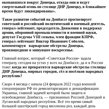
окопавшихся вокруг Донецка, откуда они и ведут
смертельный огонь по столице ДНР Донецку, в ближайшее
время будут ликвидированы».
Такое развитие событий на Донбассе прогнозирует
советский и российский политический и военный деятель,
генерал-лейтенант, председатель Движения в поддержку
армии, оборонной промышленности и военной науки,
депутат Госдумы VIII созыва, член фракции КПРФ,
генерал-лейтенант Виктор Иванович Соболев,
комментируя варварские обстрелы Донецка,
произошедшие в минувшее воскресенье.
Главный вопрос, который «Советская Россия» задала
генералу, сегодня на устах у всех на Донбассе, да и в России
тоже:
когда же прекратятся варварские обстрелы столицы
ДНР Донецка, мирных городов, сёл и посёлков народных
республик?
Скоро 4 месяца с начала (24 февраля 2022 года) военной
спецоперации РФ по демилитаризации и денацификации
Украины, главной задачей которой были защита и
освобождение Донбасса, — признанных Россией Донецкой и
Луганской народных республик. Всё это время самый
большой шахтёрский город миллиона роз, каждый день