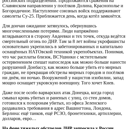
российских подразделений. Продолжаются сражения на
Славянском направлении у посёлков Долина, Краснополье и
Богородичное. Наступление союзных войск поддерживают
самолеты Су-25. Приближается день, когда котёл замкнётся.
Для дончан ожидание затянулось, обернувшись
многочисленными потерями. Люди напряжённо
вглядываются в сторону Авдеевки и тех точек, откуда ведётся
смертельный огонь по ДНР. Там за 8 лет войны укрофашисты
основательно укрепились в забетонированных и капитально
оснащённых НАТОвской техникой укрепобъектах. Понимая,
что час расплаты близок, ВСУшники с мстительным
остервенением спешат напоследок как можно больше нанести
разрушений Донбассу, как можно больше убить его мирных
граждан, не прекращая обстрелы мирных городов и посёлков
ни днём, ни ночью. Вооружений у нацистов изобилии, запад
мощно оснащает укровскую военщину. Того хочет Киев.
Даже после особо варварских атак Донецка, когда город
смывал кровь убитых и раненых с улиц, со стен домов,
готовился к похоронам убитых, из офиса Зеленского
раздавались требования в адрес Вашингтона, Лондона,
Берлина: ещё танков, ещё РСЗО, бронетехники, артиллерии,
долларов, евро…
На фоне тяжелых обстрелов ДНР запросила у России