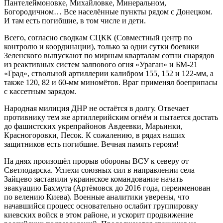
Пантелеймоновке, Михайловке, Минеральном,
Богородичном… Все населённые пункты рядом с Донецком.
И там есть погибшие, в том числе и дети.
Всего, согласно сводкам СЦКК (Совместный центр по
контролю и координации), только за одни сутки боевики
Зеленского выпускают по мирным кварталам сотни снарядов
из реактивных систем залпового огня «Ураган» и БМ-21
«Град», ствольной артиллерии калибром 155, 152 и 122-мм, а
также 120, 82 и 60-мм миномётов. Враг применял боеприпасы
с кассетным зарядом.
Народная милиция ДНР не остаётся в долгу. Отвечает
противнику тем же артиллерийским огнём и пытается достать
до фашистских укрепрайонов Авдеевки, Марьинки,
Красногоровки, Песок. К сожалению, в рядах наших
защитников есть погибшие. Вечная память героям!
На днях произошёл прорыв обороны ВСУ к северу от
Светлодарска. Успехи союзных сил в направлении села
Зайцево заставили украинское командование начать
эвакуацию Бахмута (Артёмовск до 2016 года, переименован
по велению Киева). Военные аналитики уверены, что
начавшийся процесс основательно ослабит группировку
киевских войск в этом районе, и ускорит продвижение