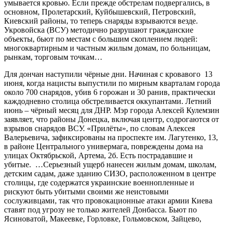
умывается кровью. Если прежде обстрелам подвергались, в
основном, Пролетарский, Куйбышевский, Петровский,
Киевский районы, то теперь снаряды взрываются везде.
Укровойска (ВСУ) методично разрушают гражданские
объекты, бьют по местам с большим скоплением людей:
многоквартирным и частным жилым домам, по больницам,
рынкам, торговым точкам…
Для дончан наступили чёрные дни. Начиная с кровавого 13
июня, когда нацисты выпустили по мирным кварталам города
около 700 снарядов, убив 6 горожан и 30 ранив, практически
каждодневно столица обстреливается оккупантами. Летний
июнь – чёрный месяц для ДНР. Мэр города Алексей Кулемзин
заявляет, что районы Донецка, включая центр, содрогаются от
взрывов снарядов ВСУ. «Прилёты», по словам Алексея
Валерьевича, зафиксированы на проспекте им. Лагутенко, 13,
в районе Центрального универмага, повреждены дома на
улицах Октябрьской, Артема, 2б. Есть пострадавшие и
убитые. …Серьезный ущерб нанесен жилым домам, школам,
детским садам, даже зданию СИЗО, расположенном в центре
столицы, где содержатся украинские военнопленные и
рискуют быть убитыми своими же неистовыми
сослуживцами, так что провокационные атаки армии Киева
ставят под угрозу не только жителей Донбасса. Бьют по
Ясиноватой, Макеевке, Горловке, Гольмовском, Зайцево,