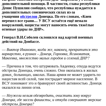
дополнительной помощи. В частности,
глава республики
Денис Пушилин сообщил, что республика нуждается в
дополнительных союзнических силах из-за
учащения
обстрелов
Донецка. По его словам, «Киев
перешел все грани… У ВСУ остаётся ещё немало
вооружений, нацисты могут наносить очень тяжёлые
огневые удары по ДНР».
Генерал В.И.Соболев склонился над картой военных
действий на Донбассе.
—
Виктор Иванович, когда же, наконец, прекратится это
варварство, в руинах – Донецк, Горловка, Ясиноватая,
Макеевка, множество малых городов и селений ДНР?
— Причина в том, что штурмовать Авдеевку, откуда ведутся
обстрелы Донецка, очень сложно. Они окопались в жилых
домах¸ больницах, школах. Наша армия не может ударить по
нацистам всей силой, там пострадает мирное население. В
ВСУ понимают это и бравируют своей активностью. Донецк
оказался на линии огня.
—
Неужели нельзя обезвредить, очистить зону вокруг
Донецка, где засели фашисты, и откуда совершают зверские
обстрелы Донецка?