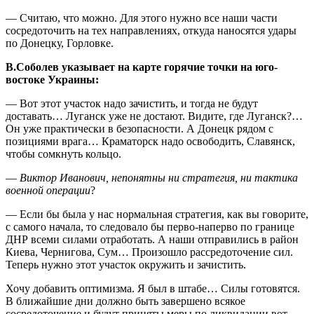
— Считаю, что можно. Для этого нужно все наши части
сосредоточить на тех направлениях, откуда наносятся удары
по Донецку, Горловке.
В.Соболев указывает на карте горячие точки на юго-
востоке Украины:
— Вот этот участок надо зачистить, и тогда не будут
доставать… Луганск уже не достают. Видите, где Луганск?…
Он уже практически в безопасности. А Донецк рядом с
позициями врага… Краматорск надо освободить, Славянск,
чтобы сомкнуть кольцо.
—
Виктор Иванович, непонятны ни стратегия, ни тактика
военной операции
?
— Если бы была у нас нормальная стратегия, как вы говорите,
с самого начала, то следовало бы перво-наперво по границе
ДНР всеми силами отработать. А наши отправились в район
Киева, Чернигова, Сум… Произошло рассредоточение сил.
Теперь нужно этот участок окружить и зачистить.
Хочу добавить оптимизма. Я был в штабе… Силы готовятся.
В ближайшие дни должно быть завершено всякое
сосредоточение и будут приняты меры по ликвидации вот