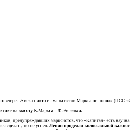
что «через ½ века никто из марксистов Маркса не понял» (ПСС 
ктике на высоту К.Маркса – Ф.Энгельса.
ков, предупреждавших марксистов, что «Капитал» есть научная 
ся сделать, но не успел:
Ленин проделал колоссальной важнос