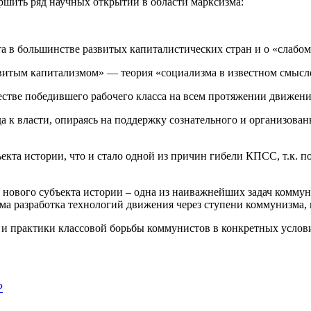
ршить ряд научных открытий в области марксизма:
 в большинстве развитых капиталистических стран и о «слабом
итым капитализмом» — теория «социализма в известном смысле. 
естве победившего рабочего класса на всем протяжении движен
а к власти, опираясь на поддержку сознательного и организован
екта истории, что и стало одной из причин гибели КПСС, т.к. 
 нового субъекта истории – одна из наиважнейших задач коммун
а разработка технологий движения через ступени коммунизма, 
 и практики классовой борьбы коммунистов в конкретных услов
Р