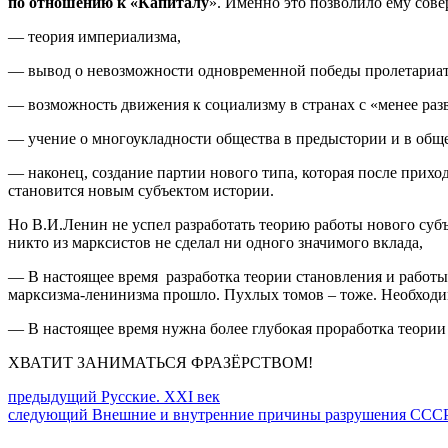
по отношению к «Капиталу
». Именно это позволило ему сове
— теория империализма,
— вывод о невозможности одновременной победы пролетариата
— возможность движения к социализму в странах с «менее разв
— учение о многоукладности общества в предыстории и в общ
— наконец, создание партии нового типа, которая после приход
становится новым субъектом истории.
Но В.И.Ленин не успел разработать теорию работы нового субъ
никто из марксистов не сделал ни одного значимого вклада,
— В настоящее время разработка теории становления и работы
марксизма-ленинизма прошло. Пухлых томов – тоже. Необходим
— В настоящее время нужна более глубокая проработка теории
ХВАТИТ ЗАНИМАТЬСЯ ФРАЗЁРСТВОМ!
Навигация
Предыдущий
предыдущий
Русские. XXI век
Следующее
пост:
следующий
Внешние и внутренние причины разрушения ССС
по
сообщение: