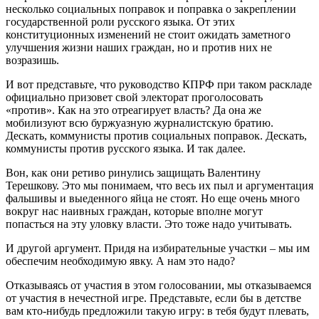
несколько социальных поправок и поправка о закреплении
государственной роли русского языка. От этих
конституционных изменений не стоит ожидать заметного
улучшения жизни наших граждан, но и против них не
возразишь.
И вот представьте, что руководство КПРФ при таком раскладе
официально призовет свой электорат проголосовать
«против». Как на это отреагирует власть? Да она же
мобилизуют всю буржуазную журналистскую братию.
Дескать, коммунисты против социальных поправок. Дескать,
коммунисты против русского языка. И так далее.
Вон, как они ретиво ринулись защищать Валентину
Терешкову. Это мы понимаем, что весь их пыл и аргументация
фальшивы и выеденного яйца не стоят. Но еще очень много
вокруг нас наивных граждан, которые вполне могут
попасться на эту уловку власти. Это тоже надо учитывать.
И другой аргумент. Придя на избирательные участки – мы им
обеспечим необходимую явку. А нам это надо?
Отказываясь от участия в этом голосовании, мы отказываемся
от участия в нечестной игре. Представьте, если бы в детстве
вам кто-нибудь предложили такую игру: в тебя будут плевать,