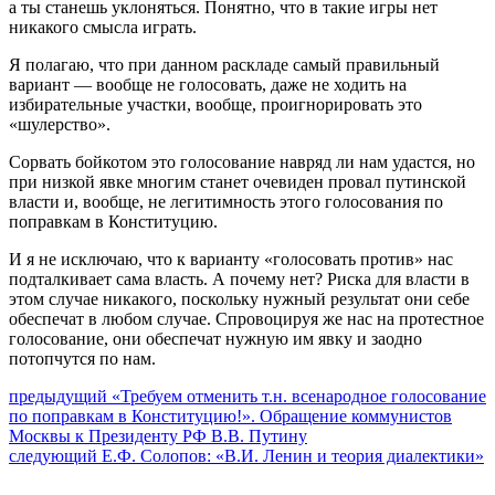
а ты станешь уклоняться. Понятно, что в такие игры нет
никакого смысла играть.
Я полагаю, что при данном раскладе самый правильный
вариант — вообще не голосовать, даже не ходить на
избирательные участки, вообще, проигнорировать это
«шулерство».
Сорвать бойкотом это голосование навряд ли нам удастся, но
при низкой явке многим станет очевиден провал путинской
власти и, вообще, не легитимность этого голосования по
поправкам в Конституцию.
И я не исключаю, что к варианту «голосовать против» нас
подталкивает сама власть. А почему нет? Риска для власти в
этом случае никакого, поскольку нужный результат они себе
обеспечат в любом случае. Спровоцируя же нас на протестное
голосование, они обеспечат нужную им явку и заодно
потопчутся по нам.
Навигация
Предыдущий
предыдущий
«Требуем отменить т.н. всенародное голосование
пост:
по поправкам в Конституцию!». Обращение коммунистов
по
Москвы к Президенту РФ В.В. Путину
записям
Следующее
следующий
Е.Ф. Солопов: «В.И. Ленин и теория диалектики»
сообщение: