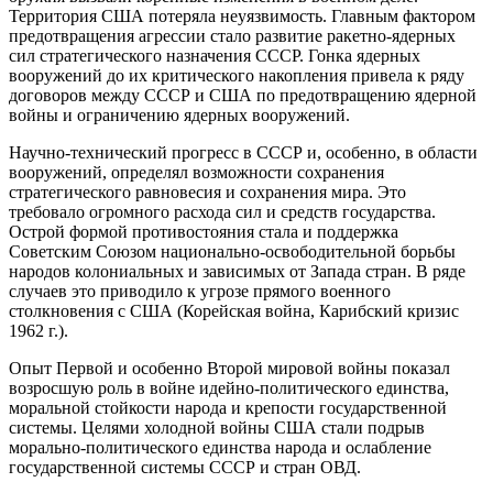
Территория США потеряла неуязвимость. Главным фактором
предотвращения агрессии стало развитие ракетно-ядерных
сил стратегического назначения СССР. Гонка ядерных
вооружений до их критического накопления привела к ряду
договоров между СССР и США по предотвращению ядерной
войны и ограничению ядерных вооружений.
Научно-технический прогресс в СССР и, особенно, в области
вооружений, определял возможности сохранения
стратегического равновесия и сохранения мира. Это
требовало огромного расхода сил и средств государства.
Острой формой противостояния стала и поддержка
Советским Союзом национально-освободительной борьбы
народов колониальных и зависимых от Запада стран. В ряде
случаев это приводило к угрозе прямого военного
столкновения с США (Корейская война, Карибский кризис
1962 г.).
Опыт Первой и особенно Второй мировой войны показал
возросшую роль в войне идейно-политического единства,
моральной стойкости народа и крепости государственной
системы. Целями холодной войны США стали подрыв
морально-политического единства народа и ослабление
государственной системы СССР и стран ОВД.