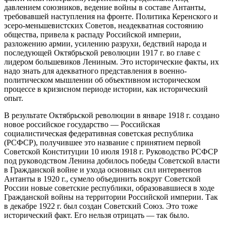
давлением союзников, ведение войны в составе Антанты,
требовавшей наступления на фронте. Политика Керенского и
эсеро-меньшевистских Советов, неадекватная состоянию
общества, привела к распаду Российской империи,
разложению армии, усилению разрухи, бедствий народа и
последующей Октябрьской революции 1917 г. во главе с
лидером большевиков Лениным. Это исторические факты, их
надо знать для адекватного представления в военно-
политическом мышлении об объективном историческом
процессе в кризисном периоде истории, как исторический
опыт.
В результате Октябрьской революции в январе 1918 г. создано
новое российское государство — Российская
социалистическая федеративная советская республика
(РСФСР), получившее это название с принятием первой
Советской Конституции 10 июля 1918 г. Руководство РСФСР
под руководством Ленина добилось победы Советской власти
в Гражданской войне и ухода основных сил интервентов
Антанты в 1920 г., сумело объединить вокруг Советской
России новые советские республики, образовавшиеся в ходе
Гражданской войны на территории Российской империи. Так
в декабре 1922 г. был создан Советский Союз. Это тоже
исторический факт. Его нельзя отрицать — так было.