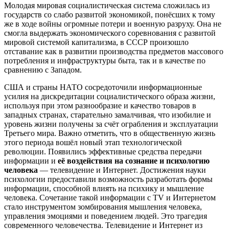
Молодая мировая социалистическая система сложилась из
государств со слабо развитой экономикой, понёсших к тому
же в ходе войны огромные потери и военную разруху. Она не
смогла выдержать экономического соревнования с развитой
мировой системой капитализма, в СССР произошло
отставание как в развитии производства предметов массового
потребления и инфраструктуры быта, так и в качестве по
сравнению с Западом.
США и страны НАТО сосредоточили информационные
усилия на дискредитации социалистического образа жизни,
используя при этом разнообразие и качество товаров в
западных странах, старательно замалчивая, что изобилие и
уровень жизни получены за счёт ограбления и эксплуатации
Третьего мира. Важно отметить, что в общественную жизнь
этого периода вошёл новый этап технологической
революции. Появились эффективные средства передачи
информации и
её воздействия на сознание и психологию
человека
— телевидение и Интернет. Достижения науки
психологии предоставили возможность разработать формы
информации, способной влиять на психику и мышление
человека. Сочетание такой информации с TV и Интернетом
стало инструментом зомбирования мышления человека,
управления эмоциями и поведением людей. Это трагедия
современного человечества. Телевидение и Интернет из