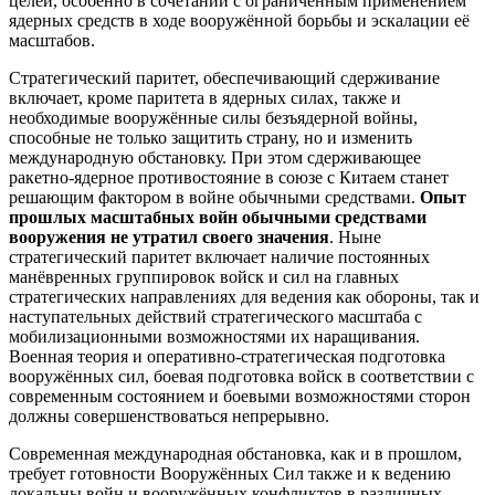
целей, особенно в сочетании с ограниченным применением
ядерных средств в ходе вооружённой борьбы и эскалации её
масштабов.
Стратегический паритет, обеспечивающий сдерживание
включает, кроме паритета в ядерных силах, также и
необходимые вооружённые силы безъядерной войны,
способные не только защитить страну, но и изменить
международную обстановку. При этом сдерживающее
ракетно-ядерное противостояние в союзе с Китаем станет
решающим фактором в войне обычными средствами.
Опыт
прошлых масштабных войн обычными средствами
вооружения не утратил своего значения
. Ныне
стратегический паритет включает наличие постоянных
манёвренных группировок войск и сил на главных
стратегических направлениях для ведения как обороны, так и
наступательных действий стратегического масштаба с
мобилизационными возможностями их наращивания.
Военная теория и оперативно-стратегическая подготовка
вооружённых сил, боевая подготовка войск в соответствии с
современным состоянием и боевыми возможностями сторон
должны совершенствоваться непрерывно.
Современная международная обстановка, как и в прошлом,
требует готовности Вооружённых Сил также и к ведению
локальны войн и вооружённых конфликтов в различных