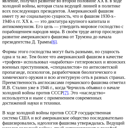
явление, получил развитие во второй половине XX в. в ходе
холодной войны, которая стала ведущей линией в политике
всех последующих президентов. Американский фашизм
имеет ту же социальную сущность, что и фашизм 1930-х–
1940-х гг. XX в. — это диктатура крупного капитала и
антикоммунизм. Его цель — утвердить мировое господство с
порабощением народов мира. В своём труде автор проследил
развитие американского фашизма от Трумэна до начала
президентства Д. Трампа
[6]
.
Формы этого господства могут быть разными, но сущность
одна и та же. Тем более что американский фашизм в качестве
«трофеев» использовал «наработки» гитлеровских и японских
военных преступников, «специалистов» по антисоветской
пропаганде, психологов, разработчиков биологического и
химического оружия и всю агентурную сеть в разных странах.
Преемственность англосаксами германского фашизма отметил
И.В. Сталин уже в 1946 г., когда Черчилль объявил о начале
холодной войны против СССР
[7]
. Это «наследство»
используется и ныне с применением современных
достижений науки и техники.
В ходе холодной войны против СССР государственная
система США и всё американское общество последовательно
фашизировались, идеология фашизма утверждалась. Ведущий