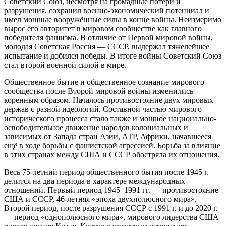
Советский Союз, несмотря на громадные потери и
разрушения, сохранил военно-экономический потенциал и
имел мощные вооружённые силы в конце войны. Неизмеримо
вырос его авторитет в мировом сообществе как главного
победителя фашизма. В отличие от Первой мировой войны,
молодая Советская Россия — СССР, выдержал тяжелейшее
испытание и добился победы. В итоге войны Советский Союз
стал второй военной силой в мире.
Общественное бытие и общественное сознание мирового
сообщества после Второй мировой войны изменились
коренным образом. Началось противостояние двух мировых
держав с разной идеологий. Составной частью мирового
исторического процесса стало также и мощное национально-
освободительное движение народов колониальных и
зависимых от Запада стран Азии, АТР, Африки, начавшееся
ещё в ходе борьбы с фашистской агрессией. Борьба за влияние
в этих странах между США и СССР обостряла их отношения.
Весь 75-летний период общественного бытия после 1945 г.
делится на два периода в характере международных
отношений. Первый период 1945–1991 гг. — противостояние
США и СССР, 46-летняя «эпоха двухполюсного мира».
Второй период, после разрушения СССР с 1991 г. и до 2020 г.
— период «однополюсного мира», мирового лидерства США