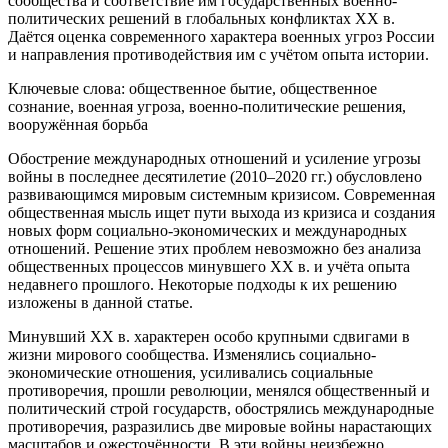
сообщества и соответствие им государственных военно-
политических решений в глобальных конфликтах XX в.
Даётся оценка современного характера военных угроз России
и направления противодействия им с учётом опыта истории.
Ключевые слова: общественное бытие, общественное
сознание, военная угроза, военно-политические решения,
вооружённая борьба
Обострение международных отношений и усиление угрозы
войны в последнее десятилетие (2010–2020 гг.) обусловлено
развивающимся мировым системным кризисом. Современная
общественная мысль ищет пути выхода из кризиса и создания
новых форм социально-экономических и международных
отношений. Решение этих проблем невозможно без анализа
общественных процессов минувшего XX в. и учёта опыта
недавнего прошлого. Некоторые подходы к их решению
изложены в данной статье.
Минувший XX в. характерен особо крупными сдвигами в
жизни мирового сообщества. Изменялись социально-
экономические отношения, усиливались социальные
противоречия, прошли революции, менялся общественный и
политический строй государств, обострялись международные
противоречия, разразились две мировые войны нарастающих
масштабов и ожесточённости. В эти войны неизбежно