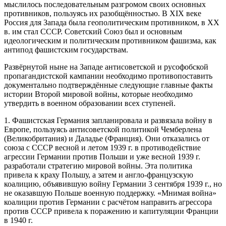
мыслилось последовательным разгромом своих основных
противников, пользуясь их разобщённостью. В XIX веке
Россия для Запада была геополитическим противником, в XX
в. им стал СССР. Советский Союз был и основным
идеологическим и политическим противником фашизма, как
антипод фашистским государствам.
Развёрнутой ныне на Западе антисоветской и русофобской
пропагандистской кампании необходимо противопоставить
документально подтверждённые следующие главные факты
истории Второй мировой войны, которые необходимо
утвердить в военном образовании всех ступеней.
1. Фашистская Германия запланировала и развязала войну в
Европе, пользуясь антисоветской политикой Чемберлена
(Великобритания) и Даладье (Франция). Они отказались от
союза с СССР весной и летом 1939 г. в противодействие
агрессии Германии против Польши и уже весной 1939 г.
разработали стратегию мировой войны. Эта политика
привела к краху Польшу, а затем и англо-французскую
коалицию, объявившую войну Германии 3 сентября 1939 г., но
не оказавшую Польше военную поддержку. «Мнимая война»
коалиции против Германии с расчётом направить агрессора
против СССР привела к поражению и капитуляции Франции
в 1940 г.