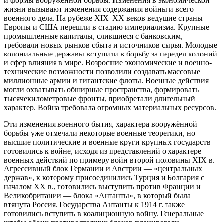
и формы вооружённой борьбы. Изменения в экономической
жизни вызывают изменения содержания войны и всего
военного дела. На рубеже XIX–XX веков ведущие страны
Европы и США перешли в стадию империализма. Крупные
промышленные капиталы, слившиеся с банковским,
требовали новых рынков сбыта и источников сырья. Молодые
колониальные державы вступили в борьбу за передел колоний
и сфер влияния в мире. Возросшие экономические и военно-
технические возможности позволили создавать массовые
миллионные армии и гигантские флоты. Военные действия
могли охватывать обширные пространства, формировать
тысячекилометровые фронты, приобретали длительный
характер. Война требовала огромных материальных ресурсов.
Эти изменения военного бытия, характера вооружённой
борьбы уже отмечали некоторые военные теоретики, но
высшие политические и военные круги крупных государств
готовились к войне, исходя из представлений о характере
военных действий по примеру войн второй половины XIX в.
Агрессивный блок Германии и Австрии — «центральных
держав», к которому присоединились Турция и Болгария с
началом XX в., готовились выступить против Франции и
Великобритании — блока «Антанты», в который была
втянута Россия. Государства Антанты к 1914 г. также
готовились вступить в коалиционную войну. Генеральные