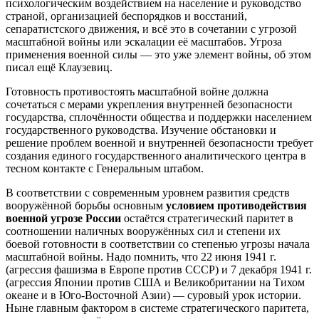
психологическим воздействием на население и руководство
страной, организацией беспорядков и восстаний,
сепаратистского движения, и всё это в сочетании с угрозой
масштабной войны или эскалации её масштабов. Угроза
применения военной силы — это уже элемент войны, об этом
писал ещё Клаузевиц.
Готовность противостоять масштабной войне должна
сочетаться с мерами укрепления внутренней безопасности
государства, сплочённости общества и поддержки населением
государственного руководства. Изучение обстановки и
решение проблем военной и внутренней безопасности требует
создания единого государственного аналитического центра в
тесном контакте с Генеральным штабом.
В соответствии с современным уровнем развития средств
вооружённой борьбы основным
условием противодействия
военной угрозе России
остаётся стратегический паритет в
соотношении наличных вооружённых сил и степени их
боевой готовности в соответствии со степенью угрозы начала
масштабной войны. Надо помнить, что 22 июня 1941 г.
(агрессия фашизма в Европе против СССР) и 7 декабря 1941 г.
(агрессия Японии против США и Великобритании на Тихом
океане и в Юго-Восточной Азии) — суровый урок истории.
Ныне главным фактором в системе стратегического паритета,