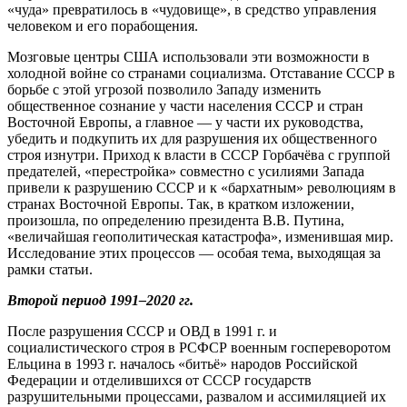
«чуда» превратилось в «чудовище», в средство управления
человеком и его порабощения.
Мозговые центры США использовали эти возможности в
холодной войне со странами социализма. Отставание СССР в
борьбе с этой угрозой позволило Западу изменить
общественное сознание у части населения СССР и стран
Восточной Европы, а главное — у части их руководства,
убедить и подкупить их для разрушения их общественного
строя изнутри. Приход к власти в СССР Горбачёва с группой
предателей, «перестройка» совместно с усилиями Запада
привели к разрушению СССР и к «бархатным» революциям в
странах Восточной Европы. Так, в кратком изложении,
произошла, по определению президента В.В. Путина,
«величайшая геополитическая катастрофа», изменившая мир.
Исследование этих процессов — особая тема, выходящая за
рамки статьи.
Второй период 1991–2020 гг.
После разрушения СССР и ОВД в 1991 г. и
социалистического строя в РСФСР военным госпереворотом
Ельцина в 1993 г. началось «битьё» народов Российской
Федерации и отделившихся от СССР государств
разрушительными процессами, развалом и ассимиляцией их