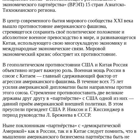
экономического партнёрства» (ВРЭП) 15 стран Азиатско-
Тихоокеанского региона.
В центр современного бытия мирового сообщества XXI века
вышло противостояние американского фашизма,
стремящегося сохранить своё политическое положение и
абсолютное военное превосходство в мире, и развивающегося
Китая, использующего свою многоукладную экономику и
международные экономические связи. Мировой
экономический кризис обостряет их противостояние.
В геополитическом противостоянии США и Китая Россия
объективно играет важную роль. Военная мощь России в
союзе с Китаем — главный сдерживающий фактор от
агрессии американского фашизма
.
В течение всех 75 лет
усилия американской дипломатии были направлены против
этого союза. Стремление противопоставить две великие
державы друг другу в «партнёрстве» с США одной из них —
давний приём американской внешней политики. В этом
преуспели президент США Р. Никсон и Г. Киссинджер в
период руководства Л. Брежнева в СССР.
Ныне поклонникам «партнёрства» с «демократической
Америкой» как в России, так и в Китае следует помнить, что в
мышлении американского бизнесмена партнёрства быть не