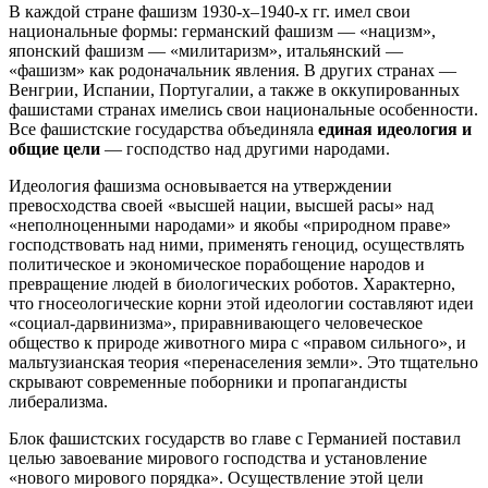
В каждой стране фашизм 1930-х–1940-х гг. имел свои
национальные формы: германский фашизм — «нацизм»,
японский фашизм — «милитаризм», итальянский —
«фашизм» как родоначальник явления. В других странах —
Венгрии, Испании, Португалии, а также в оккупированных
фашистами странах имелись свои национальные особенности.
Все фашистские государства объединяла
единая идеология и
общие цели
— господство над другими народами.
Идеология фашизма основывается на утверждении
превосходства своей «высшей нации, высшей расы» над
«неполноценными народами» и якобы «природном праве»
господствовать над ними, применять геноцид, осуществлять
политическое и экономическое порабощение народов и
превращение людей в биологических роботов. Характерно,
что гносеологические корни этой идеологии составляют идеи
«социал-дарвинизма», приравнивающего человеческое
общество к природе животного мира с «правом сильного», и
мальтузианская теория «перенаселения земли». Это тщательно
скрывают современные поборники и пропагандисты
либерализма.
Блок фашистских государств во главе с Германией поставил
целью завоевание мирового господства и установление
«нового мирового порядка». Осуществление этой цели