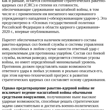
как и раньше, остаётся соотношение стратегических ракетно-
ядерных сил (СЯС) и степени их готовности,
обеспечивающие сдерживание масштабной войны, в том
числе и с применением им внезапного массированного
упреждающего нападения («обезоруживающим ударом»). Это
предусмотрено в «Основах государственной политики
Российской Федерации в области ядерного сдерживания»
2020 г., впервые опубликованных.
Паритет обеспечивается наличием неуязвимого состава
ракетно-ядерных сил боевой службы и системы управления
ими, способных в любом случае нанести ответный удар с
неприемлемым для противника ущербом. Состав сил боевой
службы, включая разведку, определяется степенью угрозы
войны, но имеет определённый минимальный уровень.
Противник должен представлять наши возможности
ответного удара в любых условиях и реально опасаться его,
при этом научно-технический прогресс в развитии
стратегических ядерных сил составляет основу сдерживания.
Однако предотвращение ракетно-ядерной войны не
исключает ведение масштабной войны обычными
средствами вооружения
, получившими ныне высокие
ударные возможности, способные решать стратегические
задачи самостоятельно и достигать военно-политических