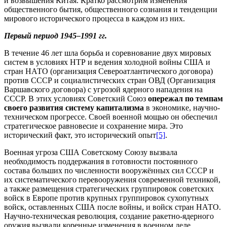
и возвышения Китая. Кратко рассмотрим изменения
общественного бытия, общественного сознания и тенденции
мирового исторического процесса в каждом из них.
Первый период 1945–1991 гг.
В течение 46 лет шла борьба и соревнование двух мировых
систем в условиях НТР и ведения холодной войны США и
стран НАТО (организация Североатлантического договора)
против СССР и социалистических стран ОВД (Организация
Варшавского договора) с угрозой ядерного нападения на
СССР. В этих условиях Советский Союз
опережал по темпам
своего развития систему капитализма
в экономике, научно-
техническом прогрессе. Своей военной мощью он обеспечил
стратегическое равновесие и сохранение мира. Это
исторический факт, это исторический опыт
[5]
.
Военная угроза США Советскому Союзу вызвала
необходимость поддержания в готовности постоянного
состава больших по численности вооружённых сил СССР и
их систематического перевооружения современной техникой,
а также размещения стратегических группировок советских
войск в Европе против крупных группировок сухопутных
войск, оставленных США после войны, и войск стран НАТО.
Научно-техническая революция, создание ракетно-ядерного
оружия вызвали коренные изменения в военном деле.