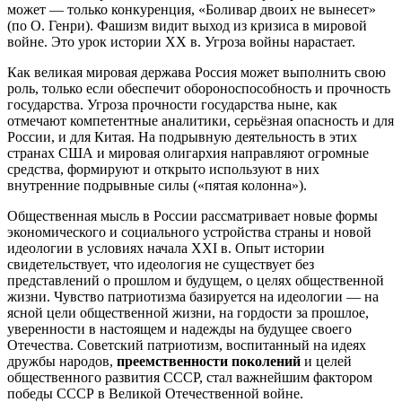
может — только конкуренция, «Боливар двоих не вынесет»
(по О. Генри). Фашизм видит выход из кризиса в мировой
войне. Это урок истории XX в. Угроза войны нарастает.
Как великая мировая держава Россия может выполнить свою
роль, только если обеспечит обороноспособность и прочность
государства. Угроза прочности государства ныне, как
отмечают компетентные аналитики, серьёзная опасность и для
России, и для Китая. На подрывную деятельность в этих
странах США и мировая олигархия направляют огромные
средства, формируют и открыто используют в них
внутренние подрывные силы («пятая колонна»).
Общественная мысль в России рассматривает новые формы
экономического и социального устройства страны и новой
идеологии в условиях начала XXI в. Опыт истории
свидетельствует, что идеология не существует без
представлений о прошлом и будущем, о целях общественной
жизни. Чувство патриотизма базируется на идеологии — на
ясной цели общественной жизни, на гордости за прошлое,
уверенности в настоящем и надежды на будущее своего
Отечества. Советский патриотизм, воспитанный на идеях
дружбы народов,
преемственности поколений
и целей
общественного развития СССР, стал важнейшим фактором
победы СССР в Великой Отечественной войне.