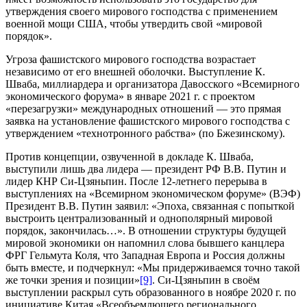
утверждения своего мирового господства с применением
военной мощи США, чтобы утвердить свой «мировой
порядок».
Угроза фашистского мирового господства возрастает
независимо от его внешней оболочки. Выступление К.
Шваба, миллиардера и организатора Давосского «Всемирного
экономического форума» в январе 2021 г. с проектом
«перезагрузки» международных отношений — это прямая
заявка на установление фашистского мирового господства с
утверждением «технотронного рабства» (по Бжезинскому).
Против концепции, озвученной в докладе К. Шваба,
выступили лишь два лидера — президент РФ В.В. Путин и
лидер КНР Си-Цзяньпин. После 12-летнего перерыва в
выступлениях на «Всемирном экономическом форуме» (ВЭФ)
Президент В.В. Путин заявил: «Эпоха, связанная с попыткой
выстроить централизованный и однополярный мировой
порядок, закончилась…». В отношении структуры будущей
мировой экономики он напомнил слова бывшего канцлера
ФРГ Гельмута Коля, что Западная Европа и Россия должны
быть вместе, и подчеркнул: «Мы придерживаемся точно такой
же точки зрения и позиции»
[9]
. Си-Цзяньпин в своём
выступлении раскрыл суть образованного в ноябре 2020 г. по
инициативе Китая «Всеобъемлющего регионального