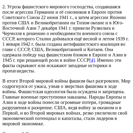
2. Угроза фашистского мирового господства, создавшаяся
после агрессии Германии и её союзников в Европе против
Советского Союза 22 июня 1941 г., а затем агрессии Японии
против США и Великобритании на Тихом океане и в Юго-
Восточной Азии 7 декабря 1941 г. привели Рузвельта и
Черчилля к решению о необходимости военного союза с
СССР, которого Сталин добивался ещё весной и летом 1939 г.
1 января 1942 г. была создана антифашистского коалиция во
главе с СССР, США, Великобританией и Китаем. Она
одержала победу над фашистским блоком в Европе и Азии в
1945 г. при решающей роли в войне СССР
[4]
. Именно эти
факты скрывают или искажают западные историки и
пропагандисты.
В итоге Второй мировой войны фашизм был разгромлен. Мир
содрогнулся от ужаса, узнав о зверствах фашизма в ходе
войны. Фашистская идеология была осуждена и запрещена.
Главные военные преступники наказаны. Народы Европы и
Азии в ходе войны понесли огромные потери, громадные
разрушения и разорение. США, ведя войну за океаном и в
Первой, и во Второй мировых войнах, резко увеличили свой
экономический потенциал и капиталы, стали лидером в
мировой экономике.