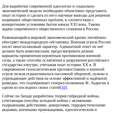
Для выработки современной идеологии и социально-
экономической модели необходимо объективно представить
опыт истории и сделать из него научные выводы для решения
назревших общественных проблем, в соответствии с
конкретными условиями бытия начала XXI века. Такова
задача современного общественного сознания в России.
Развивающийся мировой экономический кризис неизбежно
обостряет международную обстановку. Военная угроза России
носит многоплановый характер. Адекватный ответ не неё
должен быть комплексным, предусматривать разные
варианты применения вероятным противником военной
силы, а также способы ослабления и разрушения российского
государства изнутри, учитывая опыт истории XX в. В
современном геополитическом противостоянии и военной
угрозе нельзя ограничиваться пассивной обороной, нужны и
упреждающие действия на основе эффективной и надёжной
разведки, что подчёркивает генерал-полковник Ф. Ладыгин в
одном из последних своих статей
[10]
.
Сейчас на Западе разработана теория гибридной войны,
сочетающая способы холодной войны с активными
подрывными действиями, диверсиями, террористическими
акциями, военными провокациями, идеологическим и