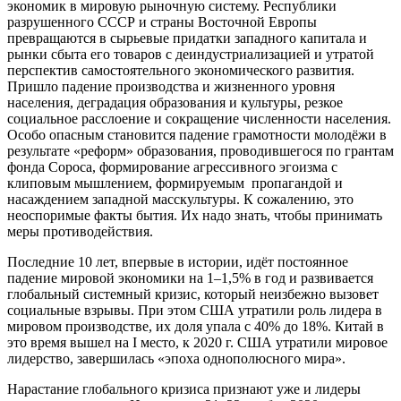
экономик в мировую рыночную систему. Республики
разрушенного СССР и страны Восточной Европы
превращаются в сырьевые придатки западного капитала и
рынки сбыта его товаров с деиндустриализацией и утратой
перспектив самостоятельного экономического развития.
Пришло падение производства и жизненного уровня
населения, деградация образования и культуры, резкое
социальное расслоение и сокращение численности населения.
Особо опасным становится падение грамотности молодёжи в
результате «реформ» образования, проводившегося по грантам
фонда Сороса, формирование агрессивного эгоизма с
клиповым мышлением, формируемым пропагандой и
насаждением западной масскультуры. К сожалению, это
неоспоримые факты бытия. Их надо знать, чтобы принимать
меры противодействия.
Последние 10 лет, впервые в истории, идёт постоянное
падение мировой экономики на 1–1,5% в год и развивается
глобальный системный кризис, который неизбежно вызовет
социальные взрывы. При этом США утратили роль лидера в
мировом производстве, их доля упала с 40% до 18%. Китай в
это время вышел на I место, к 2020 г. США утратили мировое
лидерство, завершилась «эпоха однополюсного мира».
Нарастание глобального кризиса признают уже и лидеры