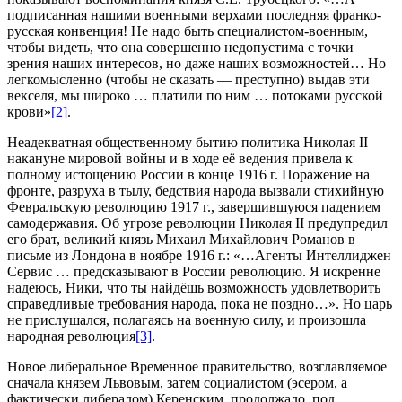
подписанная нашими военными верхами последняя франко-
русская конвенция! Не надо быть специалистом-военным,
чтобы видеть, что она совершенно недопустима с точки
зрения наших интересов, но даже наших возможностей… Но
легкомысленно (чтобы не сказать — преступно) выдав эти
векселя, мы широко … платили по ним … потоками русской
крови»
[2]
.
Неадекватная общественному бытию политика Николая II
накануне мировой войны и в ходе её ведения привела к
полному истощению России в конце 1916 г. Поражение на
фронте, разруха в тылу, бедствия народа вызвали стихийную
Февральскую революцию 1917 г., завершившуюся падением
самодержавия. Об угрозе революции Николая II предупредил
его брат, великий князь Михаил Михайлович Романов в
письме из Лондона в ноябре 1916 г.: «…Агенты Интеллиджен
Сервис … предсказывают в России революцию. Я искренне
надеюсь, Ники, что ты найдёшь возможность удовлетворить
справедливые требования народа, пока не поздно…». Но царь
не прислушался, полагаясь на военную силу, и произошла
народная революция
[3]
.
Новое либеральное Временное правительство, возглавляемое
сначала князем Львовым, затем социалистом (эсером, а
фактически либералом) Керенским, продолжало, под