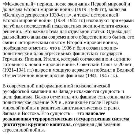
«Межвоенный» период, после окончания Первой мировой и
до начала Второй мировой войны (1919–1939 гг.), включая
«Великую депрессию 1930-х гг.», а также история всей
Второй мировой войны (1939–1945 гг.) изобилуют примерами
пагубных последствий неадекватных военно-политических
решений. Это важная тема для отдельной статьи. Однако для
дальнейшего анализа современного общественного бытия, его
связи с историческим опытом Второй мировой войны,
необходимо отметить, что в 1936 г. был создан военно-
политический блок агрессивных фашистских государств —
Германия, Япония, Италия, который согласованно и активно
готовился к новой мировой войне. Советский Союз за 20 лет
(1921–1941 гг.) вырос в мощную державу и победил в Великой
Отечественной войне против фашизма (1941–1945 гг.).
В современной информационной психологической
русофобской кампании на Западе искажаются сущность и
цели фашизма. Важно отметить, что фашизм есть социально-
политическое явление XX в., возникшее после Первой
мировой войны в развитых капиталистических странах
Запада и Востока. Его сущность — это
наиболее
реакционная террористическая государственная система
диктатуры крупного капитала
, созданная для ведения
агрессивной войны.