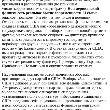
признания и распространения (по причинам
«политкорректности» к «партнёрам»).
Но американский
фашизм есть реальное бытие современности
. И бытие
опасное, грозящее «битьём», в том числе и военным.
Особенность современного американского фашизма в том, что
создавая имидж США как «образцового демократического
государства», передавая на выборах власть от одной партии к
другой, он сохраняет свою сущность — диктатуру крупного
капитала, стремящегося к мировому господству и
порабощению других народов — ныне к «технотронному
рабству» (по Бжезинскому). В странах, зависимых от США,
ими возрождаются открытые фашистские режимы на
пропаганде антисоветизма и русофобии. Фашизм этих стран
служит американскому фашизму. Примеры этому Украина,
Прибалтика, Польша, как в оккупированных странах.
Наступающий кризис мировой экономики обострил
противоречия двух партий в США. Выборы 46-го президента
США в декабре 2020 г. обнажили всю фальшь «демократии» в
Америке. Демократическая партия, выражающая интересы
мировой финансовой олигархии и ей подчинённая,
устанавливает полную диктатуру либерального фашизма в
США, подчиняя себе национальный промышленный капитал
и всё государство. Теперь мировая финансовая олигархия
имеет возможность использовать это государство для