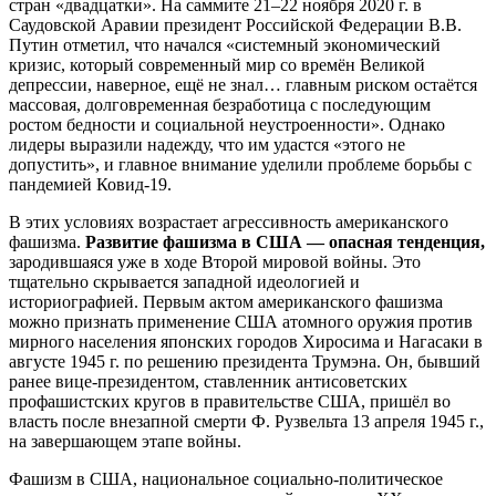
стран «двадцатки». На саммите 21–22 ноября 2020 г. в
Саудовской Аравии президент Российской Федерации В.В.
Путин отметил, что начался «системный экономический
кризис, который современный мир со времён Великой
депрессии, наверное, ещё не знал… главным риском остаётся
массовая, долговременная безработица с последующим
ростом бедности и социальной неустроенности». Однако
лидеры выразили надежду, что им удастся «этого не
допустить», и главное внимание уделили проблеме борьбы с
пандемией Ковид-19.
В этих условиях возрастает агрессивность американского
фашизма.
Развитие фашизма в США — опасная тенденция,
зародившаяся уже в ходе Второй мировой войны. Это
тщательно скрывается западной идеологией и
историографией. Первым актом американского фашизма
можно признать применение США атомного оружия против
мирного населения японских городов Хиросима и Нагасаки в
августе 1945 г. по решению президента Трумэна. Он, бывший
ранее вице-президентом, ставленник антисоветских
профашистских кругов в правительстве США, пришёл во
власть после внезапной смерти Ф. Рузвельта 13 апреля 1945 г.,
на завершающем этапе войны.
Фашизм в США, национальное социально-политическое