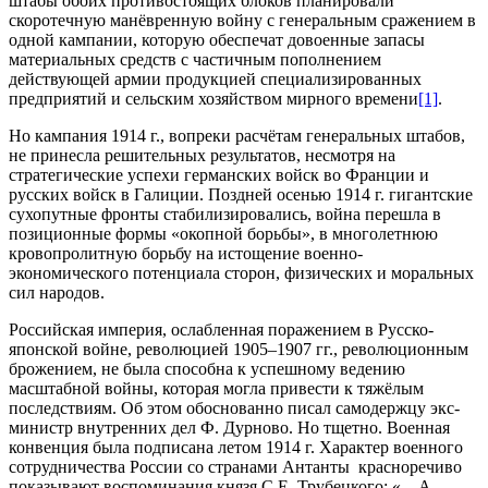
штабы обоих противостоящих блоков планировали
скоротечную манёвренную войну с генеральным сражением в
одной кампании, которую обеспечат довоенные запасы
материальных средств с частичным пополнением
действующей армии продукцией специализированных
предприятий и сельским хозяйством мирного времени
[1]
.
Но кампания 1914 г., вопреки расчётам генеральных штабов,
не принесла решительных результатов, несмотря на
стратегические успехи германских войск во Франции и
русских войск в Галиции. Поздней осенью 1914 г. гигантские
сухопутные фронты стабилизировались, война перешла в
позиционные формы «окопной борьбы», в многолетнюю
кровопролитную борьбу на истощение военно-
экономического потенциала сторон, физических и моральных
сил народов.
Российская империя, ослабленная поражением в Русско-
японской войне, революцией 1905–1907 гг., революционным
брожением, не была способна к успешному ведению
масштабной войны, которая могла привести к тяжёлым
последствиям. Об этом обоснованно писал самодержцу экс-
министр внутренних дел Ф. Дурново. Но тщетно. Военная
конвенция была подписана летом 1914 г. Характер военного
сотрудничества России со странами Антанты красноречиво
показывают воспоминания князя С.Е. Трубецкого: «…А